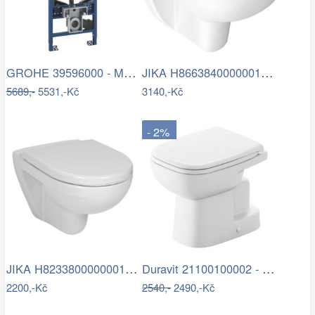
GROHE 39596000 - Modul pro WC RAPID SLX…
JIKA H8663840000001 - Závěsné WC LYRA +…
5689,-
5531,-Kč
3140,-Kč
- 2%
JIKA H8233800000001 - Závěsné WC LYRA…
Duravit 21100100002 - Stojící WC D-CODE…
2200,-Kč
2540,-
2490,-Kč