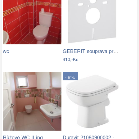
GEBERIT souprava pro tlumení hluku pro…
wc
410,-Kč
- 6%
Duravit 21080900002 - Stojící WC D-CODE…
Růžové WC II.jpg