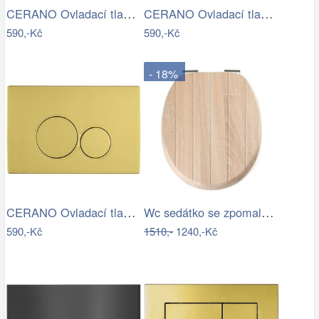
CERANO Ovladací tlačítko WC modulů Lite…
CERANO Ovladací tlačítko WC modulů Lite…
590,-Kč
590,-Kč
- 18%
CERANO Ovladací tlačítko WC modulů Lite…
Wc sedátko se zpomalovacím mechanismem…
590,-Kč
1510,-
1240,-Kč