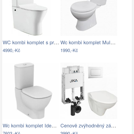
WC kombi komplet s prkénkem softclose…
Wc kombi komplet Multi Eur spodní odpad…
4990,-Kč
1990,-Kč
Wc kombi komplet Ideal Standard Tesi…
Cenově zvýhodněný závěsný WC set Jika k…
7603,-Kč
3990,-Kč