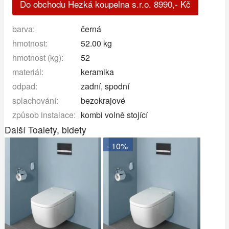
Do obchodu Hezká koupelna s.r.o.
8990
,-
Kč
barva:
černá
hmotnost:
52.00 kg
hmotnost (kg):
52
materiál:
keramika
odpad:
zadní, spodní
splachování:
bezokrajové
způsob instalace:
kombi volně stojící
Další Toalety, bidety
- 10%