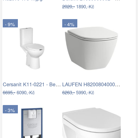
2020,-
1890,-Kč
- 9%
- 4%
Cersanit K11-0221 - Bezbariérové…
LAUFEN H8200804000001 - Závěsné WC LUA…
6695,-
6090,-Kč
6263,-
5990,-Kč
- 3%