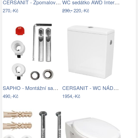
CERSANIT - Zpomalovač vody do WC mísy…
WC sedátko AWD Interior polypropylen…
270,-Kč
230,-
220,-Kč
SAPHO - Montážní sada pro závěsné WC…
CERSANIT - WC NÁDRŽKA CREA 010 3/5 BOX…
490,-Kč
1954,-Kč