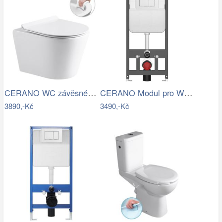
CERANO WC závěsné Carlito, Rimless +…
CERANO Modul pro WC závěsné Prime -…
3890,-Kč
3490,-Kč