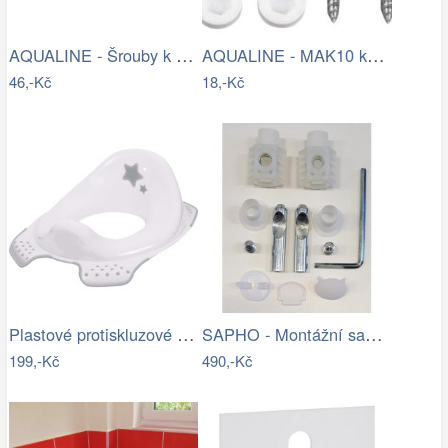
AQUALINE - Šrouby k WC dřevěným…
AQUALINE - MAK10 kotvící sada pro WC…
46,-Kč
18,-Kč
Plastové protiskluzové sedátko na WC…
SAPHO - Montážní sada pro závěsné WC…
199,-Kč
490,-Kč