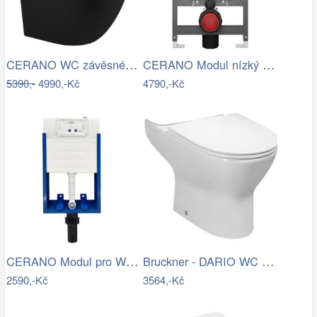
CERANO WC závěsné Cesso, Vortex + Slim…
CERANO Modul nízký pro WC závěsné Prime…
5390,-
4990,-Kč
4790,-Kč
CERANO Modul pro WC závěsné Lite - k…
Bruckner - DARIO WC kombi mísa, Rimless…
2590,-Kč
3564,-Kč