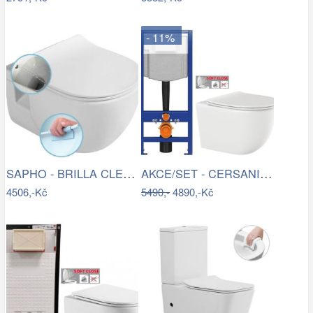
- 11%
SAPHO - BRILLA CLEANWASH závěsná WC…
AKCE/SET - CERSANIT předstěnový…
4506,-Kč
5490,-
4890,-Kč