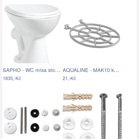
SAPHO - WC mísa stojící, 36x47cm, zadní…
AQUALINE - MAK10 kotvící sada pro WC…
1835,-Kč
21,-Kč