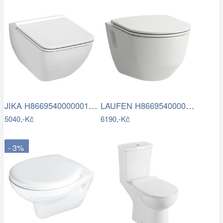
JIKA H8669540000001 - Závěsné WC PURE +…
LAUFEN H8669540000001 - Závěsné WC PRO …
5040,-Kč
6190,-Kč
- 3%