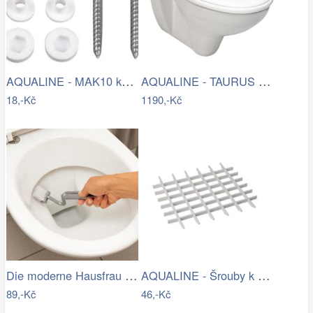
AQUALINE - MAK10 kotvící sada pro WC…
AQUALINE - TAURUS závěsná WC mísa,…
18,-Kč
1190,-Kč
Die moderne Hausfrau Kartáč na čištění…
AQUALINE - Šrouby k WC dřevěným…
89,-Kč
46,-Kč