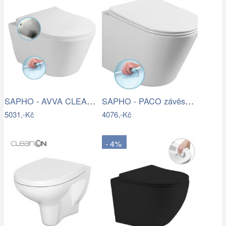
SAPHO - AVVA CLEANWASH závěsná WC mísa,…
SAPHO - PACO závěsná WC mísa, Rimless,…
5031,-Kč
4076,-Kč
- 4%