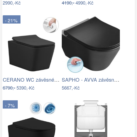
2990,-Kč
4190,-
4990,-Kč
- 21%
CERANO WC závěsné Forte, Rimless + Slim…
SAPHO - AVVA závěsná WC mísa, Rimless,…
6790,-
5390,-Kč
5667,-Kč
- 7%