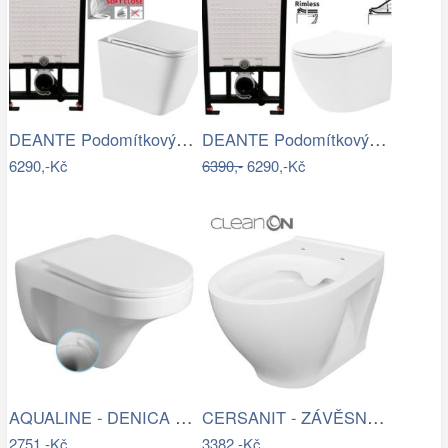
DEANTE Podomítkový rám, pro závěsné WC…
DEANTE Podomítkový rám, pro závěsné WC…
6290,-Kč
6390,-
6290,-Kč
AQUALINE - DENICA závěsná WC mísa,…
CERSANIT - ZÁVĚSNÁ WC MÍSA MODUO…
2751,-Kč
3382,-Kč