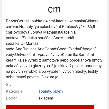
cm
Barva:ČernáHloubka:64 cmMateriál:KeramikaŠířka:36
cmTvar:HranatýTyp splachování:RimlessVýška:83,5
cmPovrchová úprava:MatnáInstalace:Na
postaveníSedátko součástí:AnoMateriál
sedátka:UFMontážní
sada:AnoRimless:AnoOdpad:Spodní/zadníPřipojení
vody:Univerzální - vpravo / vlevoKeramikaSanitární
keramika se vyrábí z šamotové nebo porcelánová hmoty
pokryté vrstvou glazury, což je sklovitý povlak nanesený
na povrch výrobků a po vypálení vytvoří hladký, lesklý
nebo matný povrch. Glazura je...
Styl:
Kategorie:
Toalety, bidety
Dodání:
skladem