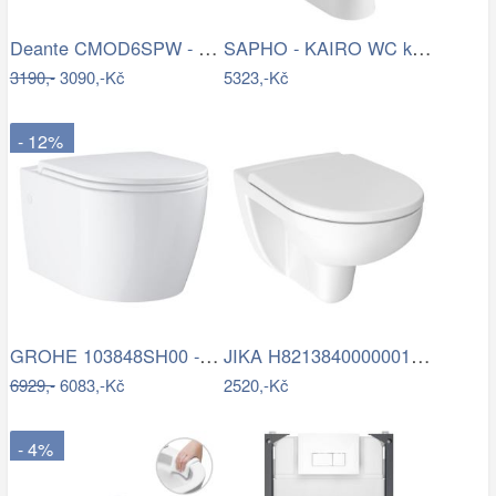
Deante CMOD6SPW - Závěsné WC s prkénkem…
SAPHO - KAIRO WC kombi, zadní odpad,…
3190,-
3090,-Kč
5323,-Kč
- 12%
GROHE 103848SH00 - Závěsné WC START…
JIKA H8213840000001 - Závěsné WC LYRA…
6929,-
6083,-Kč
2520,-Kč
- 4%