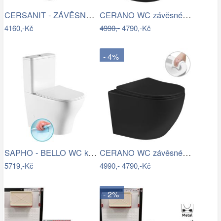
CERSANIT - ZÁVĚSNÁ WC MÍSA ARTECO NEW…
CERANO WC závěsné Cesso, Rimless + Slim…
4160,-Kč
4990,-
4790,-Kč
- 4%
SAPHO - BELLO WC kombi, Rimless, spodní…
CERANO WC závěsné Cesso, Rimless + Slim…
5719,-Kč
4990,-
4790,-Kč
- 2%