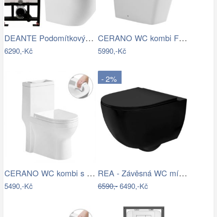
DEANTE Podomítkový rám, pro závěsné WC…
CERANO WC kombi Forte, Rimless + Slim…
6290,-Kč
5990,-Kč
- 2%
CERANO WC kombi s umývátkem Hygisink,…
REA - Závěsná WC mísa včetně sedátka…
5490,-Kč
6590,-
6490,-Kč