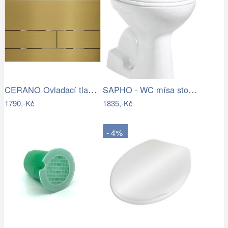
CERANO Ovladací tlačítko WC modulů Lite…
SAPHO - WC mísa stojící, 36x54cm,…
1790,-Kč
1835,-Kč
- 4%