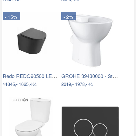
- 15%
- 2%
Redo REDO90500 LED venkovní nástěnné…
GROHE 39430000 - Stojící WC BAU CERAMIC…
11345,-
1665,-Kč
2019,-
1978,-Kč