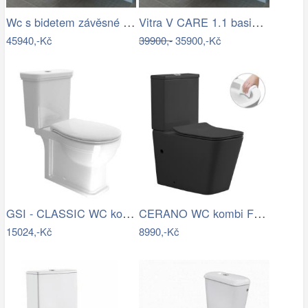
Wc s bidetem závěsné VitrA V Care…
Vitra V CARE 1.1 basic bidet + wc,…
45940,-Kč
39900,-
35900,-Kč
GSI - CLASSIC WC kombi, spodní/zadní…
CERANO WC kombi Forte, Rimless + Slim…
15024,-Kč
8990,-Kč