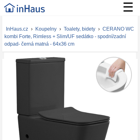
☰
InHaus.cz
›
Koupelny
›
Toalety, bidety
›
CERANO WC
kombi Forte, Rimless + Slim/UF sedátko - spodní/zadní
odpad- černá matná - 64x36 cm