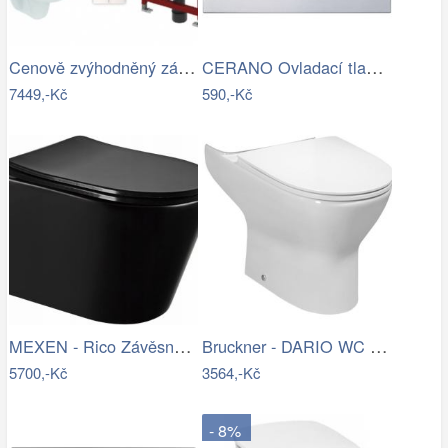
Cenově zvýhodněný závěsný WC set TECE…
CERANO Ovladací tlačítko WC modulů Lite…
7449,-Kč
590,-Kč
MEXEN - Rico Závěsná WC mísa Rimless…
Bruckner - DARIO WC kombi mísa, Rimless…
5700,-Kč
3564,-Kč
- 8%