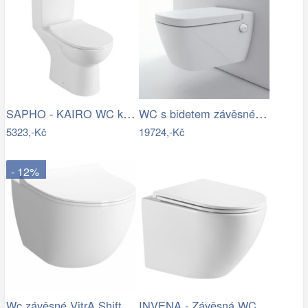
SAPHO - KAIRO WC kombi, zadní odpad,…
WC s bidetem závěsné Tece TECEone…
5323,-Kč
19724,-Kč
- 12%
Wc závěsné VitrA Shift zadní odpad RN010
INVENA - Závěsná WC mísa LIMNOS /VÍROVÉ…