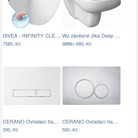
ISVEA - INFINITY CLEANWASH závěsná WC…
Wc závěsné Jika Deep zadní odpad…
7585,-Kč
3296,-
989,-Kč
CERANO Ovladací tlačítko WC modulů Lite…
CERANO Ovladací tlačítko WC modulů Lite…
390,-Kč
590,-Kč