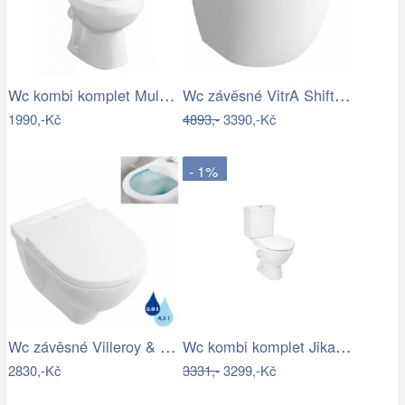
Wc kombi komplet Multi Eur zadní odpad…
Wc závěsné VitrA Shift zadní odpad…
1990,-Kč
4893,-
3390,-Kč
- 1%
Wc závěsné Villeroy & Boch O.Novo zadní…
Wc kombi komplet Jika Lyra Plus šikmý…
2830,-Kč
3331,-
3299,-Kč