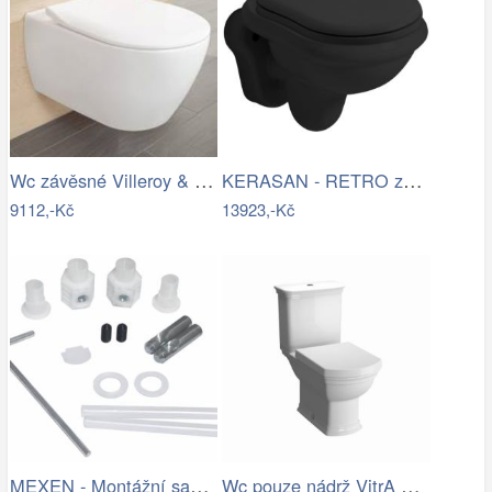
Wc závěsné Villeroy & Boch Subway 2.0…
KERASAN - RETRO závěsná WC mísa,…
9112,-Kč
13923,-Kč
MEXEN - Montážní sada pro WC a bidet…
Wc pouze nádrž VitrA Ricordi vario…