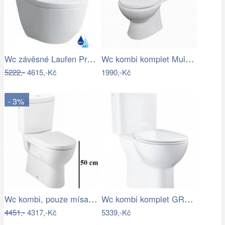
Wc závěsné Laufen Pro zadní odpad…
Wc kombi komplet Multi Eur spodní odpad…
5222,-
4615,-Kč
1990,-Kč
- 3%
Wc kombi, pouze mísa Jika Mio vario…
Wc kombi komplet GROHE Bau Ceramic…
4451,-
4317,-Kč
5339,-Kč