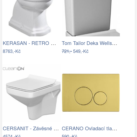
KERASAN - RETRO WC mísa stojící, 38…
Tom Tailor Deka Wellsoft Warm Coral,…
8763,-Kč
721,-
549,-Kč
CERSANIT - Závěsné WC COMO NEW CLEANON…
CERANO Ovladací tlačítko WC modulů Lite…
4574,-Kč
590,-Kč