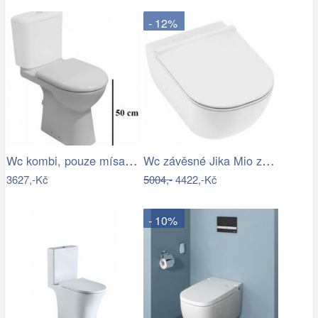
- 12%
Wc kombi, pouze mísa Jika Deep zadní…
Wc závěsné Jika Mio zadní odpad…
3627,-Kč
5004,-
4422,-Kč
- 10%