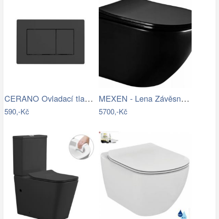
CERANO Ovladací tlačítko WC modulů Lite…
MEXEN - Lena Závěsná WC mísa včetně…
590,-Kč
5700,-Kč