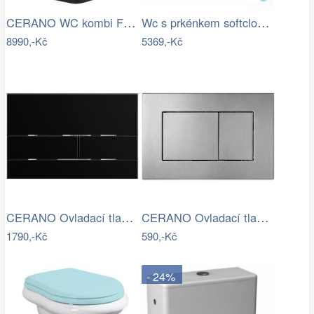
CERANO WC kombi Forte, Rimless + Slim…
Wc s prkénkem softclose závěsné Ideal…
8990,-Kč
5369,-Kč
CERANO Ovladací tlačítko WC modulů Lite…
CERANO Ovladací tlačítko WC modulů Lite…
1790,-Kč
590,-Kč
- 24%