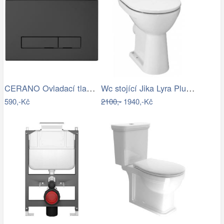
CERANO Ovladací tlačítko WC modulů Lite…
Wc stojící Jika Lyra Plus zadní odpad…
590,-Kč
2100,-
1940,-Kč