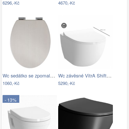
6296,-Kč
4670,-Kč
Wc sedátko se zpomalovacím mechanismem…
Wc závěsné VitrA Shift zadní odpad 7747…
1060,-Kč
5290,-Kč
- 13%