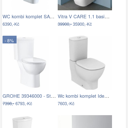
WC kombi komplet SAT Brevis včetně…
Vitra V CARE 1.1 basic bidet + wc,…
6390,-Kč
39900,-
35900,-Kč
- 8%
GROHE 39346000 - Stojící toaleta BAU s…
Wc kombi komplet Ideal Standard Tesi…
7398,-
6793,-Kč
7603,-Kč