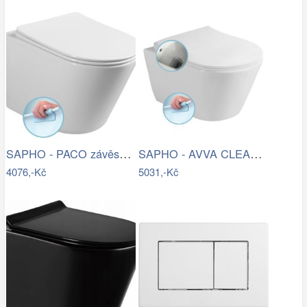
SAPHO - PACO závěsná WC mísa, Rimless,…
SAPHO - AVVA CLEANWASH závěsná WC mísa,…
4076,-Kč
5031,-Kč