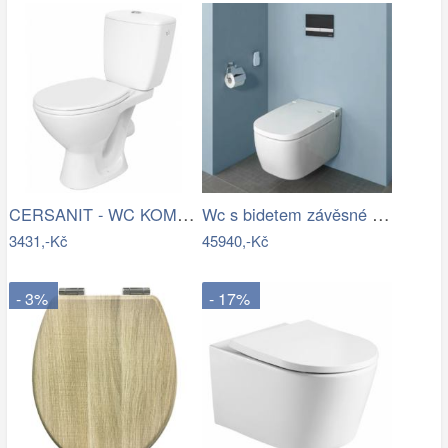
CERSANIT - WC KOMBI KASKADA 206 010 3/6…
Wc s bidetem závěsné VitrA V Care…
3431,-Kč
45940,-Kč
- 3%
- 17%