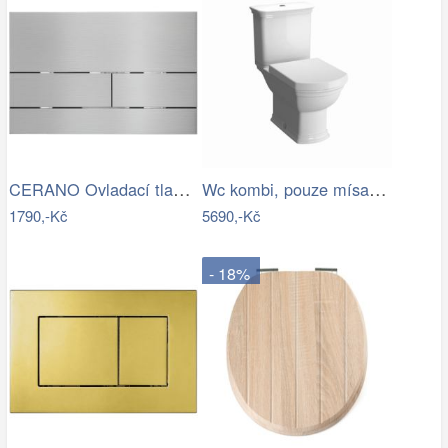
CERANO Ovladací tlačítko WC modulů Lite…
Wc kombi, pouze mísa VitrA Ricordi…
1790,-Kč
5690,-Kč
- 18%