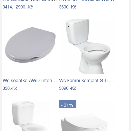
3414,-
2990,-Kč
3690,-Kč
Wc sedátko AWD Interior polypropylen…
Wc kombi komplet S-Line Pro spodní…
330,-Kč
3090,-Kč
- 31%