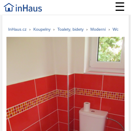
☰
InHaus.cz
›
Koupelny
›
Toalety, bidety
›
Moderní
›
Wc