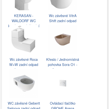
KERASAN -
Wc závěsné VitrA
WALDORF WC
Shift zadní odpad
kombi, spodní/zadní
7747-003-0075
odpad,…
Wc závěsné Roca
Křeslo / Jednomístná
W+W zadní odpad
pohovka Sora O1 -
A893020001
Cappuccino…
WC závěsné Geberit
Ovládací tlačítko
Selnova zadní odpad
GROHE Arena