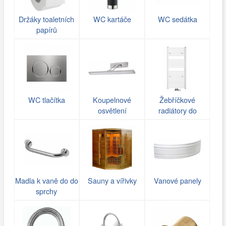
Držáky toaletních
WC kartáče
WC sedátka
papírů
WC tlačítka
Koupelnové
Žebříčkové
osvětlení
radiátory do
koupelny
Madla k vaně do do
Sauny a vířivky
Vanové panely
sprchy