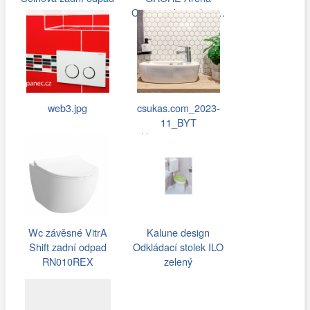
501.545.01…
Cosmopolitan plast…
web3.jpg
csukas.com_2023-
11_BYT
Hostivar_068.jpg
Wc závěsné VitrA
Kalune design
Shift zadní odpad
Odkládací stolek ILO
RN010REX
zelený