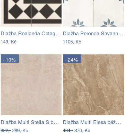
Dlažba Realonda Octagon black 33x33 cm…
Dlažba Peronda Savannah blue 45x45 cm…
149,-Kč
1105,-Kč
- 10%
- 24%
Dlažba Multi Stella S béžová 34x34 cm…
Dlažba Multi Elesa béžová 34x34 cm…
322,-
289,-Kč
484,-
370,-Kč