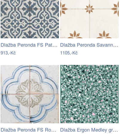
Dlažba Peronda FS Patchworks Berkeley…
Dlažba Peronda Savannah oxide 45x45 cm…
913,-Kč
1105,-Kč
Dlažba Peronda FS Roots mix 45x45 cm…
Dlažba Ergon Medley green 60x60 cm mat…