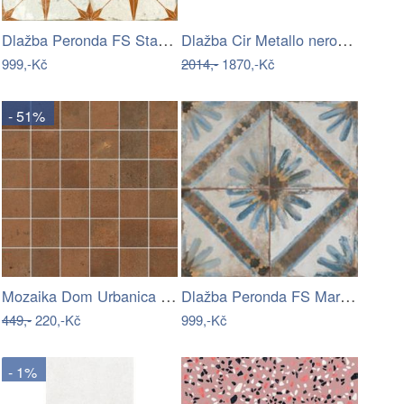
Dlažba Peronda FS Star oxide 45x45 cm…
Dlažba Cir Metallo nero 60x120 cm mat…
999,-Kč
2014,-
1870,-Kč
- 51%
Mozaika Dom Urbanica Corten 30x30 cm…
Dlažba Peronda FS Marrakech blue 45x45…
449,-
220,-Kč
999,-Kč
- 1%