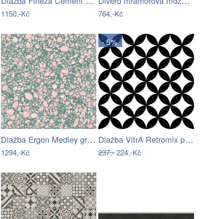
Dlažba Fineza Cement taupe 60x60 cm…
Divero mramorová mozaika garth D00605 1…
1150,-Kč
764,-Kč
- 5%
Dlažba Ergon Medley green 60x60 cm mat…
Dlažba VitrA Retromix patchwork 15x15…
1294,-Kč
237,-
224,-Kč