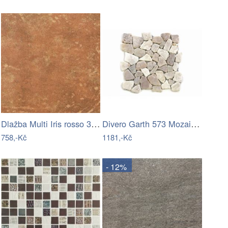
Dlažba Multi Iris rosso 30x30 cm mat…
Divero Garth 573 Mozaika říční kámen -…
758,-Kč
1181,-Kč
- 12%