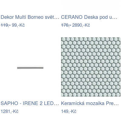
Dekor Multi Borneo světle šedá…
CERANO Deska pod umyvadlo Navira Pro -…
119,-
99,-Kč
176,-
2890,-Kč
SAPHO - IRENE 2 LED svítidlo, 9 W,…
Keramická mozaika Premium Mosaic bílá…
1281,-Kč
149,-Kč