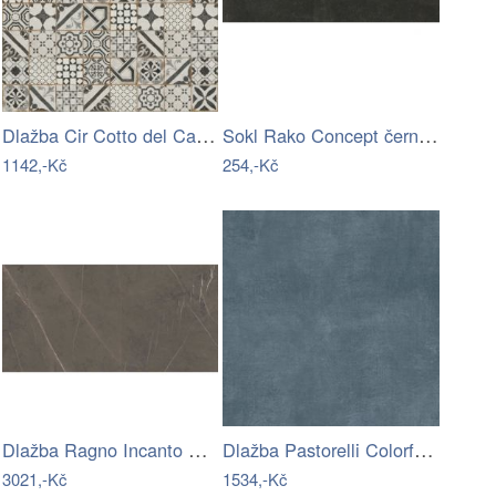
Dlažba Cir Cotto del Campiano decoro…
Sokl Rako Concept černá 45x8,5 cm mat…
1142,-Kč
254,-Kč
Dlažba Ragno Incanto Graphite 60x120 cm…
Dlažba Pastorelli Colorful ocean 80x80…
3021,-Kč
1534,-Kč