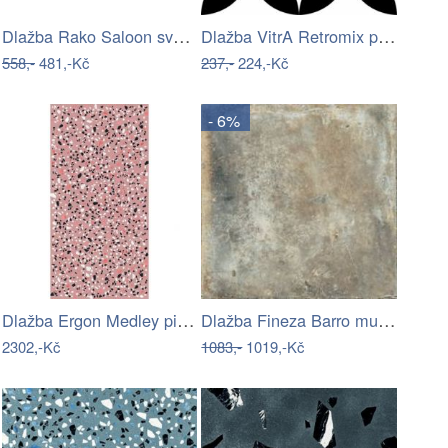
Dlažba Rako Saloon světle hnědá 20x80…
Dlažba VitrA Retromix patchwork 15x15…
558,-
481,-Kč
237,-
224,-Kč
- 6%
Dlažba Ergon Medley pink 60x120 cm mat…
Dlažba Fineza Barro mud 30x30 cm mat…
2302,-Kč
1083,-
1019,-Kč