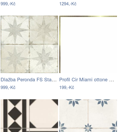
999,-Kč
1294,-Kč
Dlažba Peronda FS Star white 45x45 cm…
Profil Cir Miami ottone 20x20 cm mat…
999,-Kč
199,-Kč