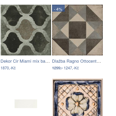
- 4%
Dekor Cir Miami mix barev fisher island…
Dlažba Ragno Ottocento talco 20x20 cm…
1870,-Kč
1299,-
1247,-Kč