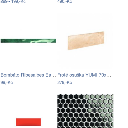
299,-
199,-Kč
490,-Kč
Bombáto Ribesalbes Earth Amazon 1,2x30…
Froté osuška YUMI 70x135 starorůžová
99,-Kč
279,-Kč