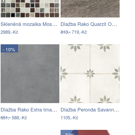
Skleněná mozaika Mosavit Safari marron…
Dlažba Rako Quarzit Outdoor hnědá 60x60…
2989,-Kč
813,-
719,-Kč
- 10%
Dlažba Rako Extra tmavě šedá 30x30 cm…
Dlažba Peronda Savannah sage 45x45 cm…
651,-
588,-Kč
1105,-Kč
- 50%