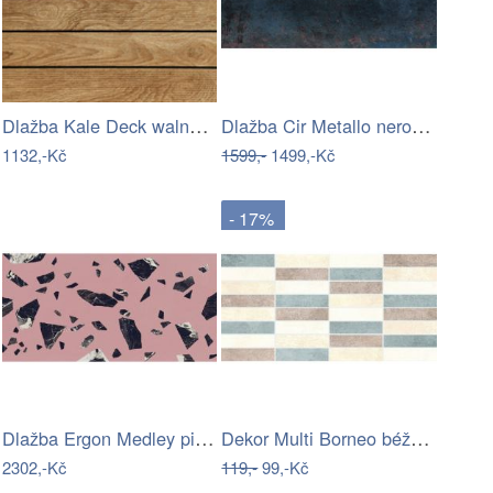
Dlažba Kale Deck walnut 45x45 cm mat…
Dlažba Cir Metallo nero 50x100 cm mat…
1132,-Kč
1599,-
1499,-Kč
- 17%
Dlažba Ergon Medley pink 60x120 cm mat…
Dekor Multi Borneo béžovošedá 20x40 cm…
2302,-Kč
119,-
99,-Kč