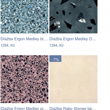
Dlažba Ergon Medley blue 60x60 cm mat…
Dlažba Ergon Medley Dark grey 60x60 cm…
1294,-Kč
1294,-Kč
- 7%
Dlažba Ergon Medley pink 60x60 cm mat…
Dlažba Rako Stones béžová 60x60 cm mat…