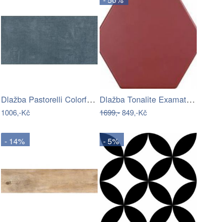
Dlažba Pastorelli Colorful ocean 30x60…
Dlažba Tonalite Examatt mosto 15x17 cm…
1006,-Kč
1699,-
849,-Kč
- 14%
- 5%