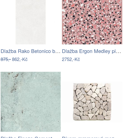
Dlažba Rako Betonico bílošedá 30x60 cm…
Dlažba Ergon Medley pink 90x90 cm mat…
875,-
862,-Kč
2752,-Kč