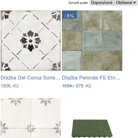
Seřadit podle:
- 5%
Dlažba Del Conca Sorrentina nocelle…
Dlažba Peronda FS Etna sage 33x33 cm…
1506,-Kč
1034,-
979,-Kč