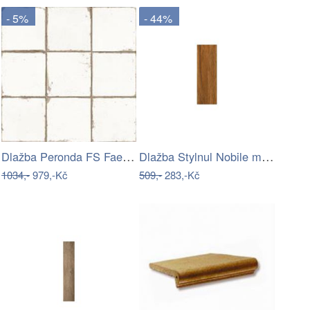
- 5%
- 44%
Dlažba Peronda FS Faenza blanco 33x33…
Dlažba Stylnul Nobile miel 21x62 cm mat…
1034,-
979,-Kč
509,-
283,-Kč