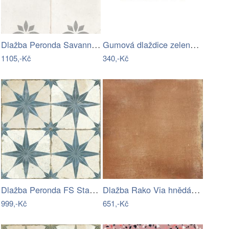
Dlažba Peronda Savannah silver 45x45 cm…
Gumová dlaždice zelená 40 x 500 x 500…
1105,-Kč
340,-Kč
Dlažba Peronda FS Star blue 45x45 cm…
Dlažba Rako Via hnědá 30x30 cm mat…
999,-Kč
651,-Kč