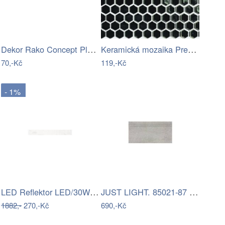
Dekor Rako Concept Plus červená 6x20 cm…
Keramická mozaika Premium Mosaic černá…
70,-Kč
119,-Kč
- 1%
LED Reflektor LED/30W/230V 4000K IP65…
JUST LIGHT. 85021-87 - LED Neonová…
1882,-
270,-Kč
690,-Kč