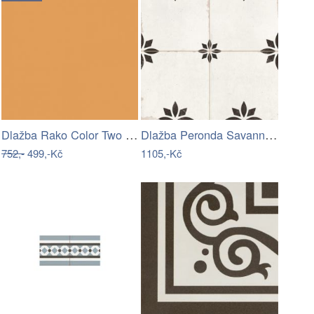
Dlažba Rako Color Two světle oranžová…
Dlažba Peronda Savannah black 45x45 cm…
752,-
499,-Kč
1105,-Kč