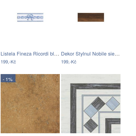
Listela Fineza Ricordi bleu 7x20 cm…
Dekor Stylnul Nobile siena prořez 21x62…
199,-Kč
199,-Kč
- 1%