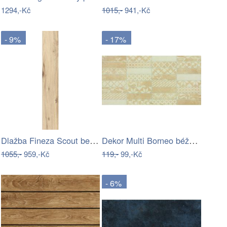
1294,-Kč
1015,-
941,-Kč
- 9%
- 17%
Dlažba Fineza Scout beige 20x120 cm mat…
Dekor Multi Borneo béžová patchwork…
1055,-
959,-Kč
119,-
99,-Kč
- 6%