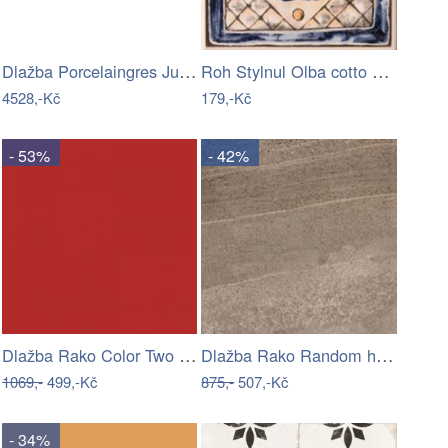
Dlažba Porcelaingres Just Grey super…
Roh Stylnul Olba cotto 15x15 cm mat…
4528,-Kč
179,-Kč
- 53%
- 42%
Dlažba Rako Color Two červená 20x20 cm…
Dlažba Rako Random hnědá 60x60 cm mat…
1069,-
499,-Kč
875,-
507,-Kč
- 34%