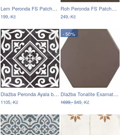
Lem Peronda FS Patchworks Henley ice 22…
Roh Peronda FS Patchworks Berkeley…
199,-Kč
249,-Kč
- 50%
Dlažba Peronda Ayala black reverse…
Dlažba Tonalite Examatt tabacco 15x17…
1105,-Kč
1699,-
849,-Kč