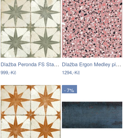
Dlažba Peronda FS Star sage 45x45 cm…
Dlažba Ergon Medley pink 60x60 cm mat…
999,-Kč
1294,-Kč
- 7%