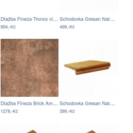
Dlažba Fineza Tronco viejo 23x120 cm…
Schodovka Gresan Natural hnědá 33x33 cm…
894,-Kč
499,-Kč
Dlažba Fineza Brick America old 40x40…
Schodovka Gresan Natural hnědá 25x33 cm…
1278,-Kč
399,-Kč