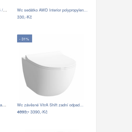
INVENA - Závěsná WC mísa LIMNOS /VÍROVÉ…
Wc sedátko AWD Interior polypropylen…
330,-Kč
- 31%
Wc kombi komplet Multi Eur zadní odpad…
Wc závěsné VitrA Shift zadní odpad…
4893,-
3390,-Kč