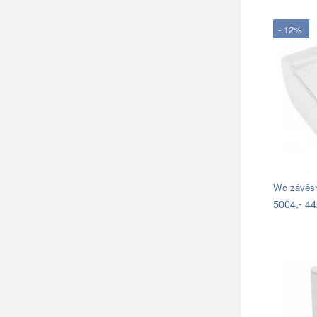
- 12%
Wc závěsn
5004,-
44