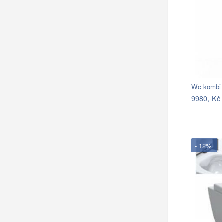
Wc kombi 
9980,-Kč
- 12%