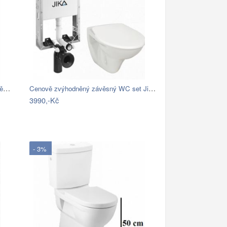
Redo REDO90500 LED venkovní nástěnné…
Cenově zvýhodněný závěsný WC set Jika k…
3990,-Kč
- 3%