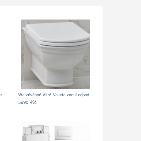
WC kombi komplet s prkénkem softclose…
Wc závěsné VitrA Valarte zadní odpad…
5990,-Kč