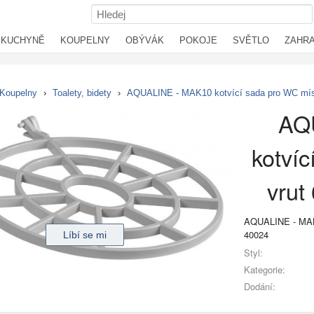
KUCHYNĚ
KOUPELNY
OBÝVÁK
POKOJE
SVĚTLO
ZAHR
Koupelny
›
Toalety, bidety
›
AQUALINE - MAK10 kotvící sada pro WC mísy,
AQ
kotví
vrut
AQUALINE - MAK1
40024
Styl:
Kategorie:
Dodání: