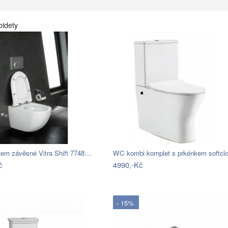
bidety
tem závěsné Vitra Shift 7748…
č
4990,-Kč
- 15%