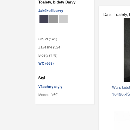
Toalety, bidety Barvy
Jakékoli barvy
Další Toalety, 
Stojící (141)
Závěsné (524)
Bidety (178)
WC (663)
Styl
Všechny styly
Wc s bide
10490,-K
Moderní (60)