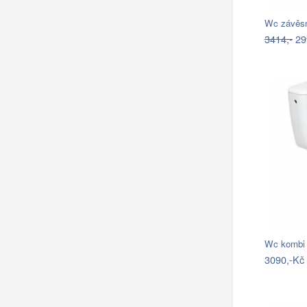
3414,-
29
Wc kombi 
3090,-Kč