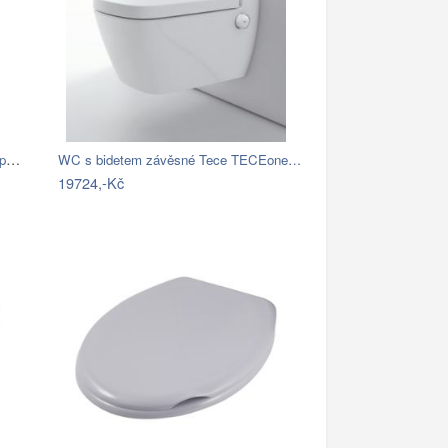
SAPHO - KAIRO WC kombi, zadní odpad,…
WC s bidetem závěsné Tece TECEone…
19724,-Kč