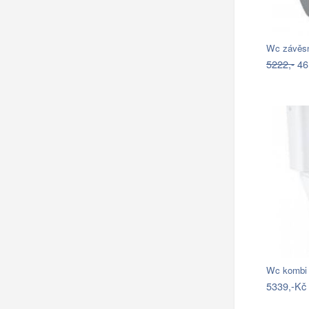
Wc závěsn
5222,-
46
5339,-Kč