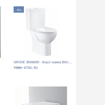
- 8%
GROHE 39346000 - Stojící toaleta BAU s…
7398,-
6793,-Kč