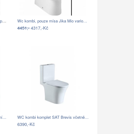
Wc kombi komplet Multi Eur spodní odpad…
Wc kombi, pouze mísa Jika Mio vario…
4451,-
4317,-Kč
dní…
WC kombi komplet SAT Brevis včetně…
6390,-Kč