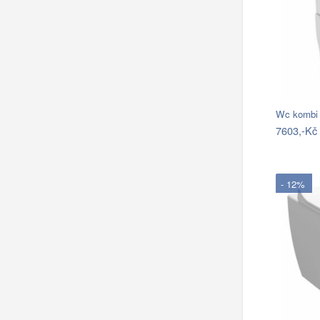
Wc kombi 
7603,-Kč
- 12%