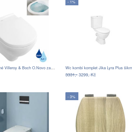
- 1%
Wc závěsné Villeroy & Boch O.Novo zadní…
Wc kombi komplet Jika Lyra Plus ši
3331,-
3299,-Kč
- 3%