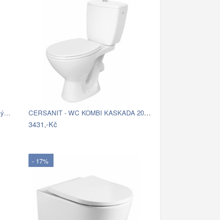
CERSANIT - WC KOMBI KASKADA 206 010 3/6…
kmý…
3431,-Kč
- 17%