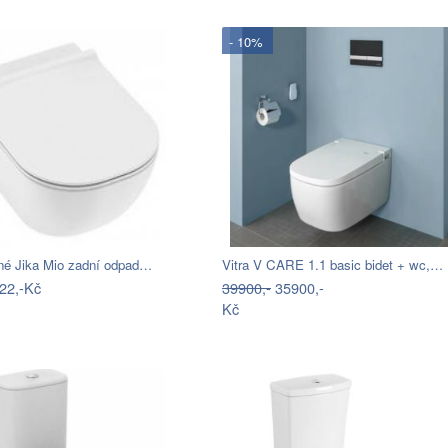
- 10%
é Jika Mio zadní odpad…
Vitra V CARE 1.1 basic bidet + wc,…
22,-Kč
39900,-
35900,-
Kč