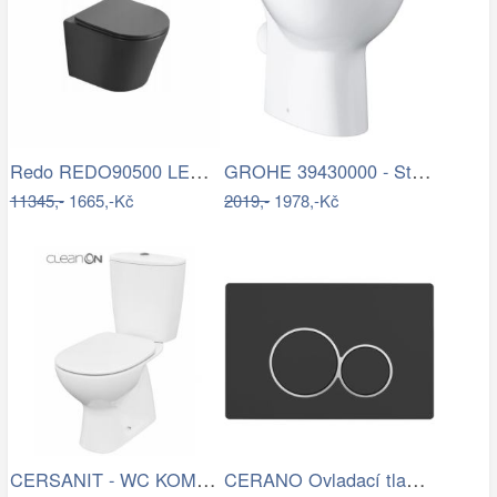
Redo REDO90500 LED venkovní nástěnné…
GROHE 39430000 - Stojící WC BAU CERAMIC…
11345,-
1665,-Kč
2019,-
1978,-Kč
CERSANIT - WC KOMBI 682 ARTECO CO 020 3…
CERANO Ovladací tlačítko WC modulů Lite…