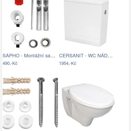
SAPHO - Montážní sada pro závěsné WC…
CERSANIT - WC NÁDRŽKA CREA 010 3/5 BOX…
490,-Kč
1954,-Kč