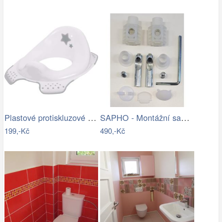
Plastové protiskluzové sedátko na WC…
SAPHO - Montážní sada pro závěsné WC…
199,-Kč
490,-Kč