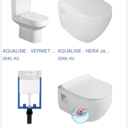
AQUALINE - VERMET WC kombi, spodní…
AQUALINE - NERA závěsná WC mísa, 35…
3040,-Kč
3248,-Kč