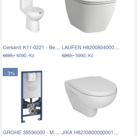
Cersanit K11-0221 - Bezbariérové…
LAUFEN H8200804000001 - Závěsné WC LUA…
6695,-
6090,-Kč
6263,-
5990,-Kč
- 3%
GROHE 39596000 - Modul pro WC RAPID SLX…
JIKA H8233800000001 - Závěsné WC LYRA…