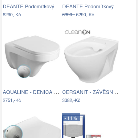
DEANTE Podomítkový rám, pro závěsné WC…
DEANTE Podomítkový rám, pro závěsné WC…
6290,-Kč
6390,-
6290,-Kč
AQUALINE - DENICA závěsná WC mísa,…
CERSANIT - ZÁVĚSNÁ WC MÍSA MODUO…
2751,-Kč
3382,-Kč
- 11%