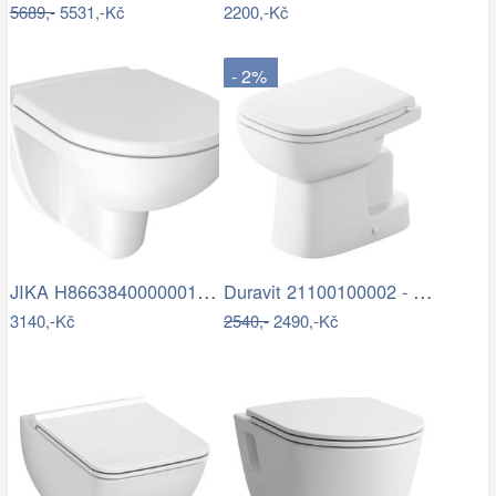
5689,-
5531,-Kč
2200,-Kč
- 2%
JIKA H8663840000001 - Závěsné WC LYRA +…
Duravit 21100100002 - Stojící WC D-CODE…
3140,-Kč
2540,-
2490,-Kč