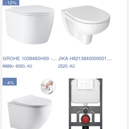
- 12%
GROHE 103848SH00 - Závěsné WC START…
JIKA H8213840000001 - Závěsné WC LYRA…
6929,-
6083,-Kč
2520,-Kč
- 4%