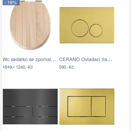
- 18%
Wc sedátko se zpomalovacím mechanismem…
CERANO Ovladací tlačítko WC modulů Lite…
1510,-
1240,-Kč
590,-Kč