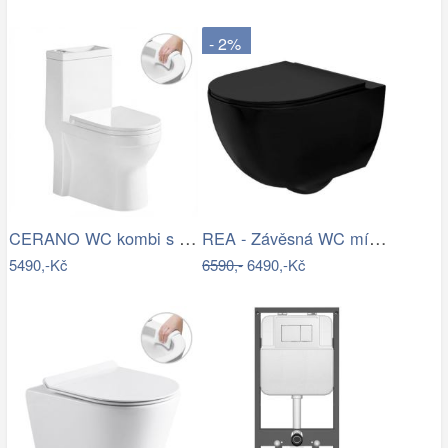
- 2%
CERANO WC kombi s umývátkem Hygisink,…
REA - Závěsná WC mísa včetně sedátka…
5490,-Kč
6590,-
6490,-Kč