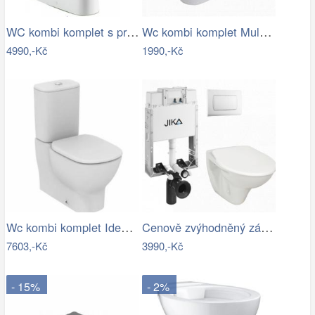
WC kombi komplet s prkénkem softclose…
Wc kombi komplet Multi Eur spodní odpad…
4990,-Kč
1990,-Kč
Wc kombi komplet Ideal Standard Tesi…
Cenově zvýhodněný závěsný WC set Jika k…
7603,-Kč
3990,-Kč
- 15%
- 2%