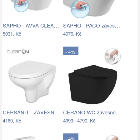
SAPHO - AVVA CLEANWASH závěsná WC mísa,…
SAPHO - PACO závěsná WC mísa, Rimless,…
5031,-Kč
4076,-Kč
- 4%
CERSANIT - ZÁVĚSNÁ WC MÍSA ARTECO NEW…
CERANO WC závěsné Cesso, Rimless + Slim…
4160,-Kč
4990,-
4790,-Kč
- 4%