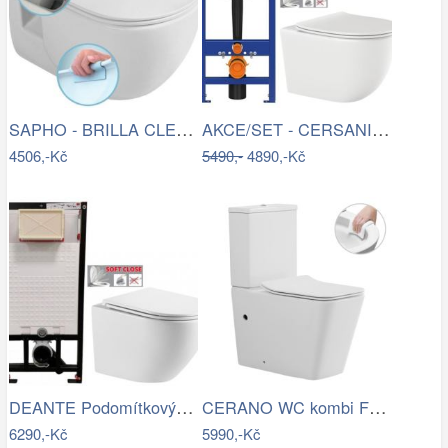
SAPHO - BRILLA CLEANWASH závěsná WC…
AKCE/SET - CERSANIT předstěnový…
4506,-Kč
5490,-
4890,-Kč
DEANTE Podomítkový rám, pro závěsné WC…
CERANO WC kombi Forte, Rimless + Slim…
6290,-Kč
5990,-Kč