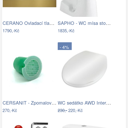
CERANO Ovladací tlačítko WC modulů Lite…
SAPHO - WC mísa stojící, 36x54cm,…
1790,-Kč
1835,-Kč
- 4%
CERSANIT - Zpomalovač vody do WC mísy…
WC sedátko AWD Interior polypropylen…
270,-Kč
230,-
220,-Kč