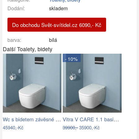
Dodání:
skladem
Do obchodu Svět-svítidel.cz
6090
,-
Kč
barva:
bílá
Další Toalety, bidety
- 10%
Wc s bidetem závěsné VitrA V Care…
Vitra V CARE 1.1 basic bidet + wc,…
45940,-Kč
39900,-
35900,-Kč