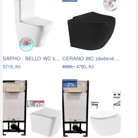
SAPHO - BELLO WC kombi, Rimless, spodní…
CERANO WC závěsné Cesso, Rimless + Slim…
5719,-Kč
4990,-
4790,-Kč
- 2%