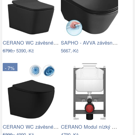
CERANO WC závěsné Forte, Rimless + Slim…
SAPHO - AVVA závěsná WC mísa, Rimless,…
6790,-
5390,-Kč
5667,-Kč
- 7%
CERANO WC závěsné Cesso, Vortex + Slim…
CERANO Modul nízký pro WC závěsné Prime…
5390,-
4990,-Kč
4790,-Kč