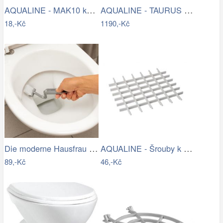
AQUALINE - MAK10 kotvící sada pro WC…
AQUALINE - TAURUS závěsná WC mísa,…
18,-Kč
1190,-Kč
Die moderne Hausfrau Kartáč na čištění…
AQUALINE - Šrouby k WC dřevěným…
89,-Kč
46,-Kč