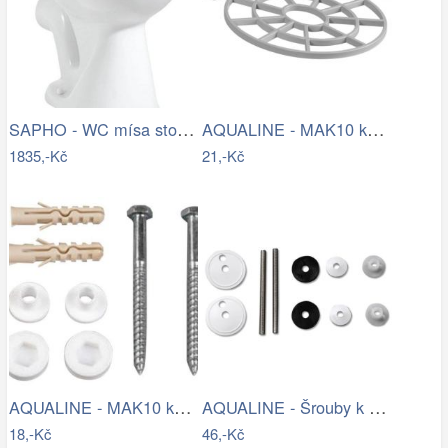
SAPHO - WC mísa stojící, 36x47cm, zadní…
AQUALINE - MAK10 kotvící sada pro WC…
1835,-Kč
21,-Kč
AQUALINE - MAK10 kotvící sada pro WC…
AQUALINE - Šrouby k WC dřevěným…
18,-Kč
46,-Kč