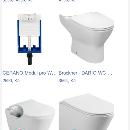
CERANO Modul pro WC závěsné Lite - k…
Bruckner - DARIO WC kombi mísa, Rimless…
2590,-Kč
3564,-Kč