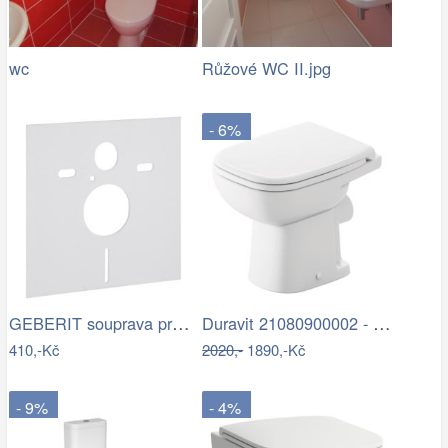
wc
Růžové WC II.jpg
- 6%
GEBERIT souprava pro tlumení hluku pro…
Duravit 21080900002 - Stojící WC D-CODE…
410,-Kč
2020,-
1890,-Kč
- 9%
- 4%