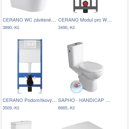
CERANO WC závěsné Carlito, Rimless +…
CERANO Modul pro WC závěsné Prime -…
3890,-Kč
3490,-Kč
CERANO Podomítkový WC set, modul, WC…
SAPHO - HANDICAP WC kombi zvýšený sedák…
3509,-Kč
6665,-Kč