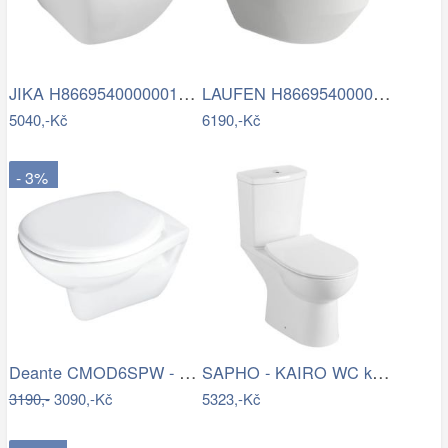
JIKA H8669540000001 - Závěsné WC PURE +…
LAUFEN H8669540000001 - Závěsné WC PRO …
5040,-Kč
6190,-Kč
- 3%
Deante CMOD6SPW - Závěsné WC s prkénkem…
SAPHO - KAIRO WC kombi, zadní odpad,…
3190,-
3090,-Kč
5323,-Kč