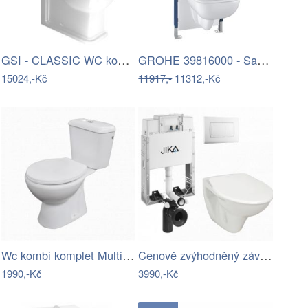
GSI - CLASSIC WC kombi, spodní/zadní…
GROHE 39816000 - Sada pro WC SOLIDO…
15024,-Kč
11917,-
11312,-Kč
Wc kombi komplet Multi Eur spodní odpad…
Cenově zvýhodněný závěsný WC set Jika k…
1990,-Kč
3990,-Kč