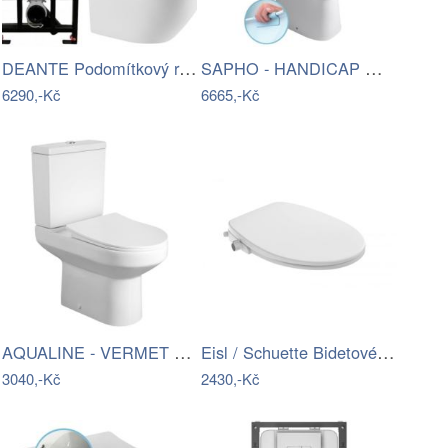
DEANTE Podomítkový rám, pro závěsné WC…
SAPHO - HANDICAP WC kombi zvýšený sedák…
6290,-Kč
6665,-Kč
AQUALINE - VERMET WC kombi, spodní…
Eisl / Schuette Bidetové sedátko…
3040,-Kč
2430,-Kč