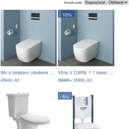
Seřadit podle:
- 10%
Wc s bidetem závěsné VitrA V Care…
Vitra V CARE 1.1 basic bidet + wc,…
45940,-Kč
39900,-
35900,-Kč
- 5%