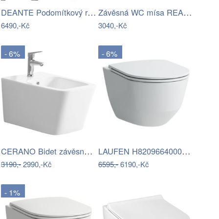
DEANTE Podomítkový rám, pro závěsné WC…
Závěsná WC mísa REA Carter bílá
6490,-Kč
3040,-Kč
- 6%
- 6%
CERANO Bidet závěsný Forte - bílá…
LAUFEN H8209664000001 - Závěsné WC PRO…
3190,-
2990,-Kč
6595,-
6190,-Kč
- 1%