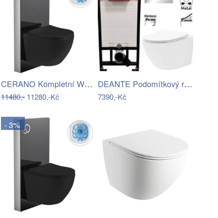
CERANO Kompletní WC set sanitární…
DEANTE Podomítkový rám, pro závěsné WC…
11480,-
11280,-Kč
7390,-Kč
- 3%