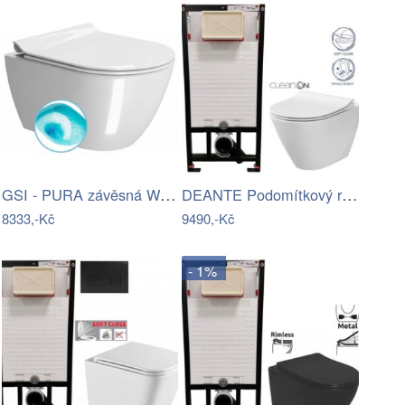
GSI - PURA závěsná WC mísa, Swirlflush,…
DEANTE Podomítkový rám, pro závěsné WC…
8333,-Kč
9490,-Kč
- 1%