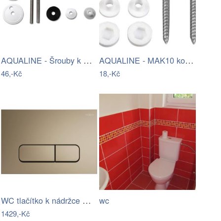
AQUALINE - Šrouby k WC dřevěným…
AQUALINE - MAK10 kotvící sada pro WC…
46,-Kč
18,-Kč
WC tlačítko k nádržce MEXEN FENIX II…
wc
1429,-Kč