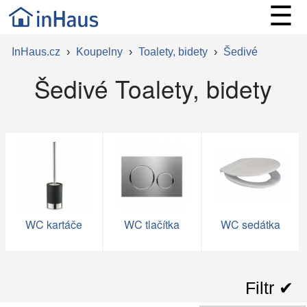
☰
InHaus.cz
›
Koupelny
›
Toalety, bidety
›
Šedivé
Šedivé Toalety, bidety
WC kartáče
WC tlačítka
WC sedátka
Filtr ✔︎