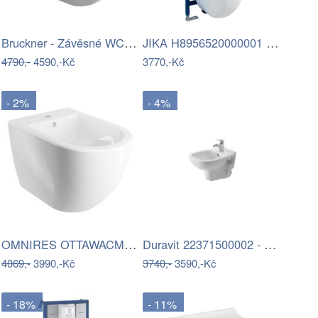
Bruckner - Závěsné WC Rimless WALTER…
JIKA H8956520000001 - Podomítkový modul…
4790,-
4590,-Kč
3770,-Kč
- 2%
- 4%
OMNIRES OTTAWACMBIBP - Závěsný bidet…
Duravit 22371500002 - Závěsný bidet D…
4069,-
3990,-Kč
3740,-
3590,-Kč
- 18%
- 11%