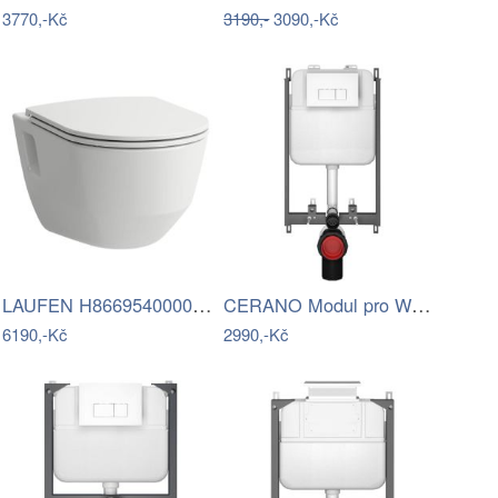
3770,-Kč
3190,-
3090,-Kč
LAUFEN H8669540000001 - Závěsné WC PRO …
CERANO Modul pro WC závěsné Prime - pro…
6190,-Kč
2990,-Kč