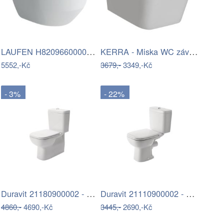
LAUFEN H8209660000001 - Závěsné WC PRO…
KERRA - Miska WC závěsná Tinos se…
5552,-Kč
3679,-
3349,-Kč
- 3%
- 22%
Duravit 21180900002 - WC kombi D-CODE…
Duravit 21110900002 - WC kombi D-CODE…
4860,-
4690,-Kč
3445,-
2690,-Kč