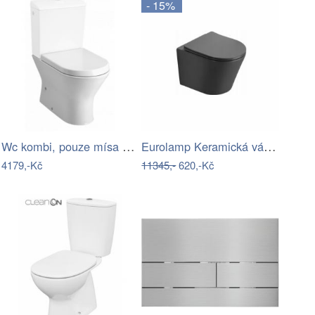
- 15%
Wc kombi, pouze mísa Roca Nexo vario…
Eurolamp Keramická váza 32x30,8 cm…
4179,-Kč
11345,-
620,-Kč