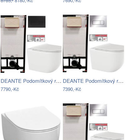
8785,-
8180,-Kč
7690,-Kč
DEANTE Podomítkový rám, pro závěsné WC…
DEANTE Podomítkový rám, pro závěsné WC…
7790,-Kč
7390,-Kč