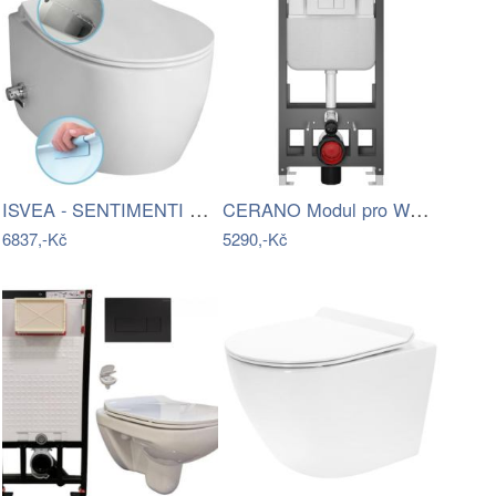
ISVEA - SENTIMENTI CLEANWASH závěsná WC…
CERANO Modul pro WC závěsné Prime -…
6837,-Kč
5290,-Kč