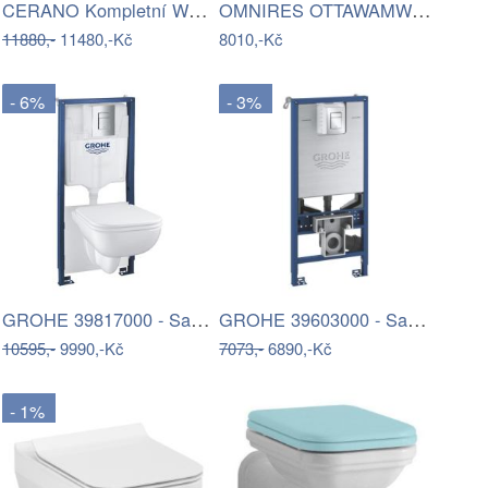
CERANO Kompletní WC set sanitární…
OMNIRES OTTAWAMWBM - Závěsné WC s…
11880,-
11480,-Kč
8010,-Kč
- 6%
- 3%
GROHE 39817000 - Sada pro WC SOLIDO 1…
GROHE 39603000 - Sada 3 v 1 WC RAPID…
10595,-
9990,-Kč
7073,-
6890,-Kč
- 1%