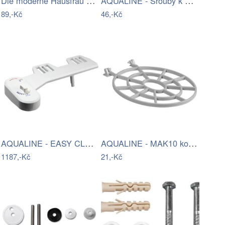
Die moderne Hausfrau Kartáč na čištění…
AQUALINE - Šrouby k WC dřevěným…
89,-Kč
46,-Kč
AQUALINE - EASY CLEANING přídavný bidet…
AQUALINE - MAK10 kotvící sada pro WC…
1187,-Kč
21,-Kč