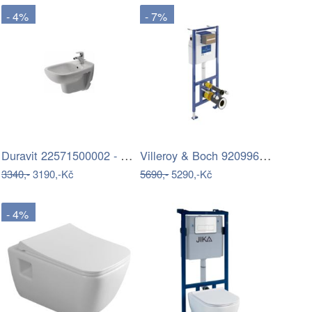
- 4%
- 7%
Duravit 22571500002 - Závěsný bidet D…
Villeroy & Boch 92099600 - Podomítkový…
3340,-
3190,-Kč
5690,-
5290,-Kč
- 4%