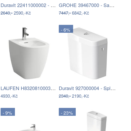
Duravit 22411000002 - Stojící bidet D…
GROHE 39467000 - Sada pro WC SOLIDO 1…
2640,-
2590,-Kč
7447,-
6842,-Kč
- 6%
LAUFEN H8320810003021 - Bidet LUA…
Duravit 927000004 - Splachovací nádržka…
4930,-Kč
2340,-
2190,-Kč
- 9%
- 23%