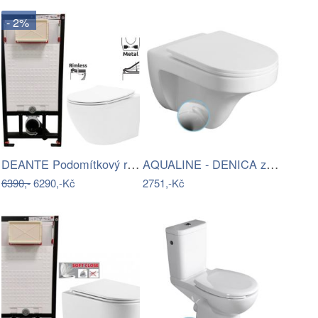
- 2%
DEANTE Podomítkový rám, pro závěsné WC…
AQUALINE - DENICA závěsná WC mísa,…
6390,-
6290,-Kč
2751,-Kč