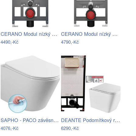
CERANO Modul nízký pro WC závěsné Prime…
CERANO Modul nízký pro WC závěsné Prime…
4490,-Kč
4790,-Kč
SAPHO - PACO závěsná WC mísa, Rimless,…
DEANTE Podomítkový rám, pro závěsné WC…
4076,-Kč
6290,-Kč