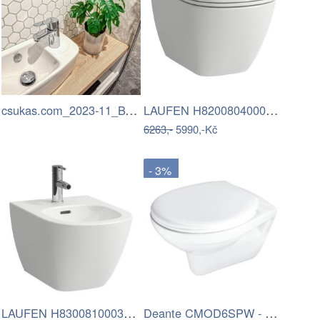
csukas.com_2023-11_BYT Hostivar_069.jpg
LAUFEN H8200804000001 - Závěsné WC LUA…
6263,-
5990,-Kč
- 3%
LAUFEN H8300810003021 - Závěsný bidet…
Deante CMOD6SPW - Závěsné WC s prkénkem…