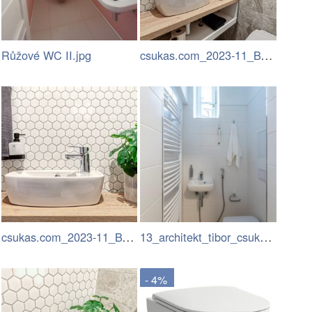
csukas.com_2023-11_BYT Hostivar_067.jpg
Růžové WC II.jpg
csukas.com_2023-11_BYT Hostivar_068.jpg
13_architekt_tibor_csukas.jpg
- 4%