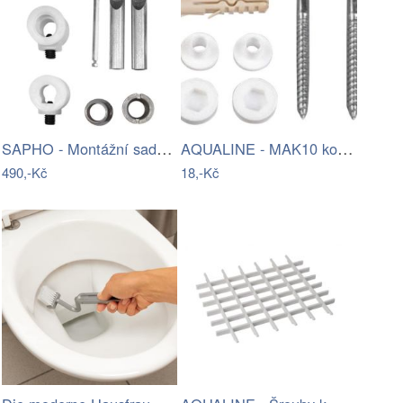
SAPHO - Montážní sada pro závěsné WC…
AQUALINE - MAK10 kotvící sada pro WC…
490,-Kč
18,-Kč