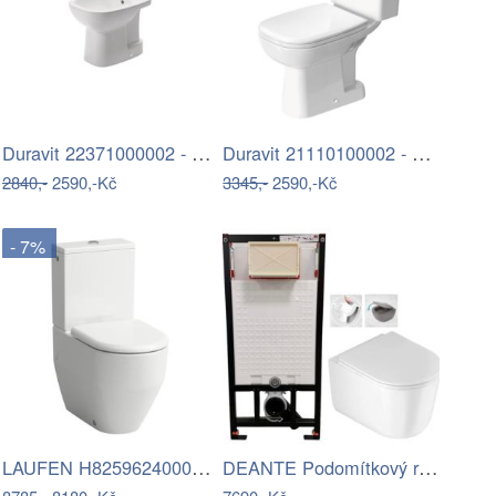
Duravit 22371000002 - Stojící bidet D…
Duravit 21110100002 - WC kombi D-CODE…
2840,-
2590,-Kč
3345,-
2590,-Kč
- 7%
LAUFEN H8259624000001 - WC mísa PRO…
DEANTE Podomítkový rám, pro závěsné WC…