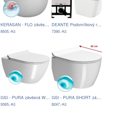
KERASAN - FLO závěsná WC mísa, Rimless,…
DEANTE Podomítkový rám, pro závěsné WC…
8505,-Kč
7390,-Kč
GSI - PURA závěsná WC mísa, Swirlflush,…
GSI - PURA SHORT závěsná WC mísa,…
9365,-Kč
8247,-Kč