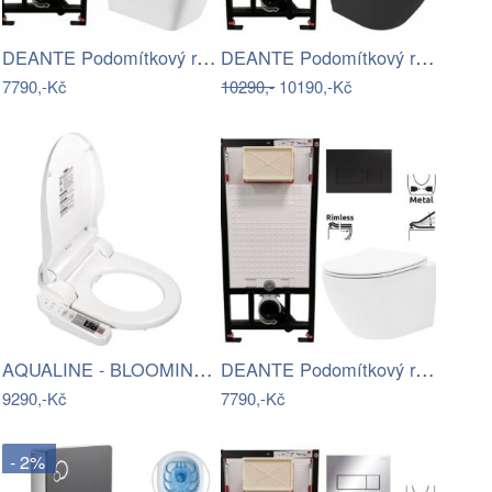
DEANTE Podomítkový rám, pro závěsné WC…
DEANTE Podomítkový rám, pro závěsné WC…
7790,-Kč
10290,-
10190,-Kč
AQUALINE - BLOOMING EKO elektronický…
DEANTE Podomítkový rám, pro závěsné WC…
9290,-Kč
7790,-Kč
- 2%