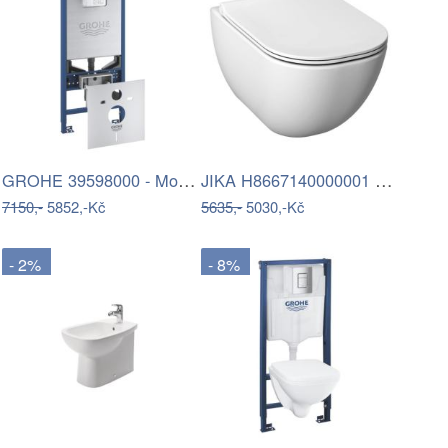
GROHE 39598000 - Modul pro závěsné WC…
JIKA H8667140000001 - Závěsné WC MIO +…
7150,-
5852,-Kč
5635,-
5030,-Kč
- 2%
- 8%