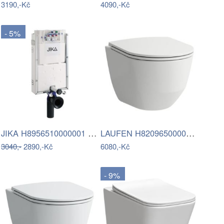
3190,-Kč
4090,-Kč
- 5%
JIKA H8956510000001 - Podomítkový modul…
LAUFEN H8209650000001 - Závěsné WC PRO…
3040,-
2890,-Kč
6080,-Kč
- 9%