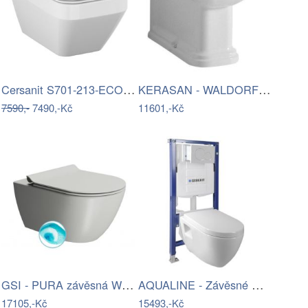
Cersanit S701-213-ECO - Závěsné WC s…
KERASAN - WALDORF WC mísa stojící,…
7590,-
7490,-Kč
11601,-Kč
GSI - PURA závěsná WC mísa, Swirlflush,…
AQUALINE - Závěsné WC Nera s…
17105,-Kč
15493,-Kč