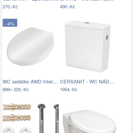
270,-Kč
490,-Kč
- 4%
WC sedátko AWD Interior polypropylen…
CERSANIT - WC NÁDRŽKA CREA 010 3/5 BOX…
230,-
220,-Kč
1954,-Kč