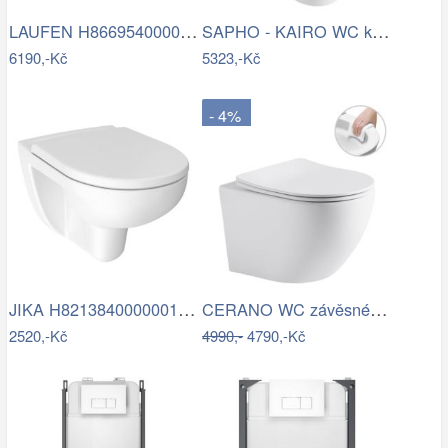
LAUFEN H8669540000001 - Závěsné WC PRO …
SAPHO - KAIRO WC kombi, zadní odpad,…
6190,-Kč
5323,-Kč
- 4%
JIKA H8213840000001 - Závěsné WC LYRA…
CERANO WC závěsné Cesso, Rimless + Slim…
2520,-Kč
4990,-
4790,-Kč