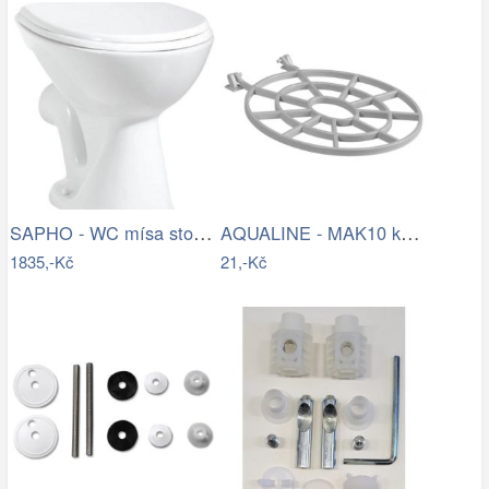
SAPHO - WC mísa stojící, 36x47cm, zadní…
AQUALINE - MAK10 kotvící sada pro WC…
1835,-Kč
21,-Kč