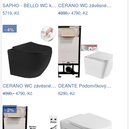
SAPHO - BELLO WC kombi, Rimless, spodní…
CERANO WC závěsné Cesso, Rimless + Slim…
5719,-Kč
4990,-
4790,-Kč
- 4%
CERANO WC závěsné Cesso, Rimless + Slim…
DEANTE Podomítkový rám, pro závěsné WC…
4990,-
4790,-Kč
6290,-Kč
- 2%