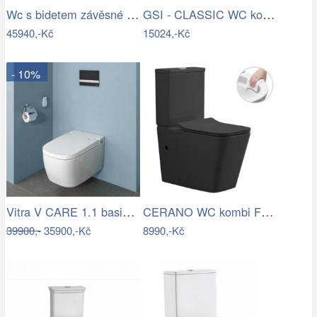
Wc s bidetem závěsné VitrA V Care…
GSI - CLASSIC WC kombi, spodní/zadní…
45940,-Kč
15024,-Kč
- 10%
Vitra V CARE 1.1 basic bidet + wc,…
CERANO WC kombi Forte, Rimless + Slim…
39900,-
35900,-Kč
8990,-Kč