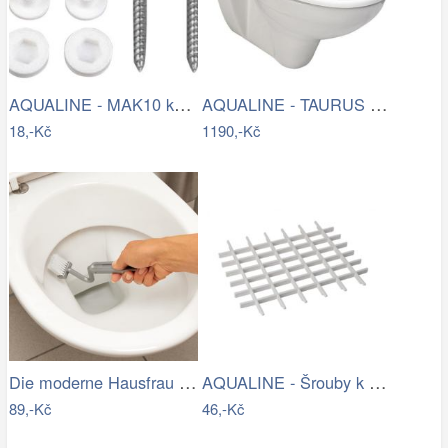
AQUALINE - MAK10 kotvící sada pro WC…
AQUALINE - TAURUS závěsná WC mísa,…
18,-Kč
1190,-Kč
Die moderne Hausfrau Kartáč na čištění…
AQUALINE - Šrouby k WC dřevěným…
89,-Kč
46,-Kč