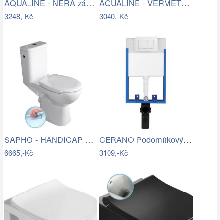
AQUALINE - NERA závěsná WC mísa, 35…
AQUALINE - VERMET WC kombi, spodní…
3248,-Kč
3040,-Kč
SAPHO - HANDICAP WC kombi zvýšený sedák…
CERANO Podomítkový WC set, modul, WC…
6665,-Kč
3109,-Kč