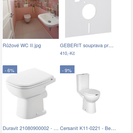
GEBERIT souprava pro tlumení hluku pro…
Růžové WC II.jpg
410,-Kč
- 6%
- 9%
Duravit 21080900002 - Stojící WC D-CODE…
Cersanit K11-0221 - Bezbariérové…