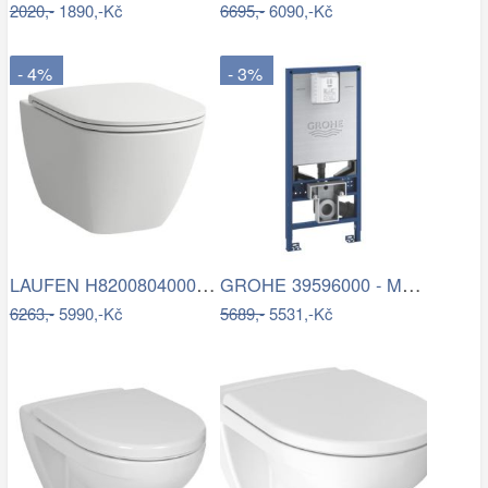
2020,-
1890,-Kč
6695,-
6090,-Kč
- 4%
- 3%
LAUFEN H8200804000001 - Závěsné WC LUA…
GROHE 39596000 - Modul pro WC RAPID SLX…
6263,-
5990,-Kč
5689,-
5531,-Kč