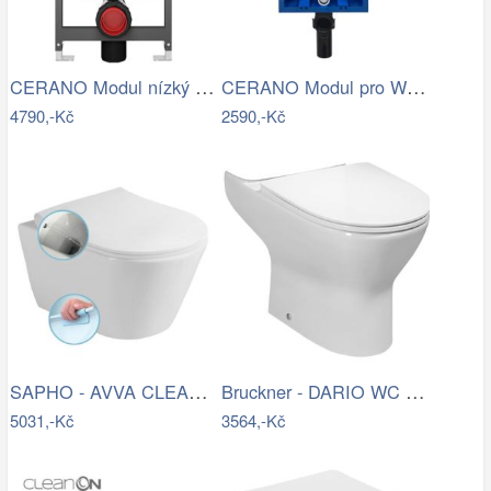
CERANO Modul nízký pro WC závěsné Prime…
CERANO Modul pro WC závěsné Lite - k…
4790,-Kč
2590,-Kč
SAPHO - AVVA CLEANWASH závěsná WC mísa,…
Bruckner - DARIO WC kombi mísa, Rimless…
5031,-Kč
3564,-Kč