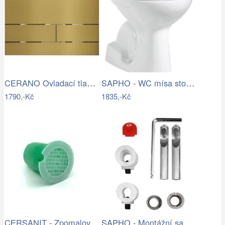
CERANO Ovladací tlačítko WC modulů Lite…
SAPHO - WC mísa stojící, 36x54cm,…
1790,-Kč
1835,-Kč
CERSANIT - Zpomalovač vody do WC mísy…
SAPHO - Montážní sada pro závěsné WC…