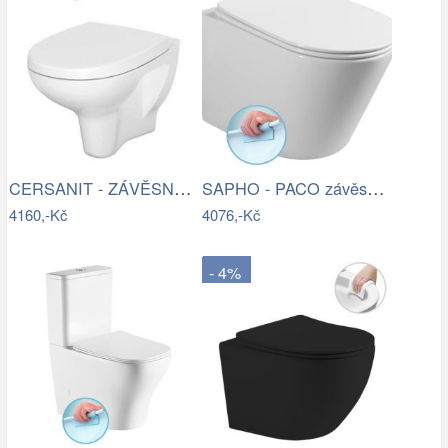
CERSANIT - ZÁVĚSNÁ WC MÍSA ARTECO NEW…
SAPHO - PACO závěsná WC mísa, Rimless,…
4160,-Kč
4076,-Kč
- 4%