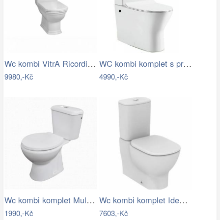
Wc kombi VitrA Ricordi vario odpad…
WC kombi komplet s prkénkem softclose…
9980,-Kč
4990,-Kč
Wc kombi komplet Multi Eur spodní odpad…
Wc kombi komplet Ideal Standard Tesi…
1990,-Kč
7603,-Kč