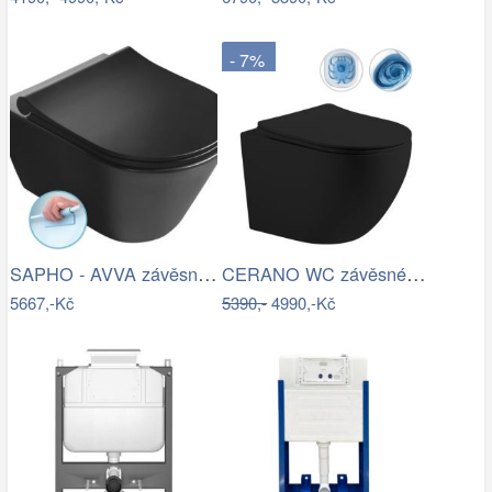
- 7%
SAPHO - AVVA závěsná WC mísa, Rimless,…
CERANO WC závěsné Cesso, Vortex + Slim…
5667,-Kč
5390,-
4990,-Kč