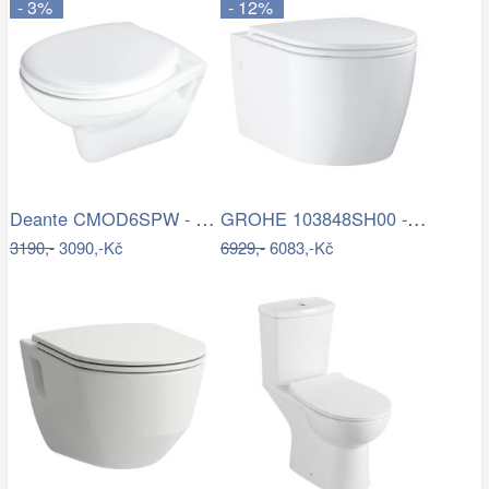
- 3%
- 12%
Deante CMOD6SPW - Závěsné WC s prkénkem…
GROHE 103848SH00 - Závěsné WC START…
3190,-
3090,-Kč
6929,-
6083,-Kč