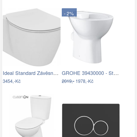
- 2%
Ideal Standard Závěsné WC, bílá E823201
GROHE 39430000 - Stojící WC BAU CERAMIC…
3454,-Kč
2019,-
1978,-Kč