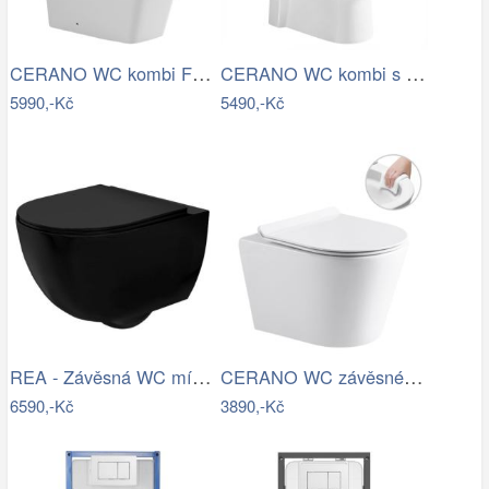
CERANO WC kombi Forte, Rimless + Slim…
CERANO WC kombi s umývátkem Hygisink,…
5990,-Kč
5490,-Kč
REA - Závěsná WC mísa včetně sedátka…
CERANO WC závěsné Carlito, Rimless +…
6590,-Kč
3890,-Kč