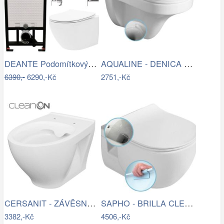
DEANTE Podomítkový rám, pro závěsné WC…
AQUALINE - DENICA závěsná WC mísa,…
6390,-
6290,-Kč
2751,-Kč
CERSANIT - ZÁVĚSNÁ WC MÍSA MODUO…
SAPHO - BRILLA CLEANWASH závěsná WC…
3382,-Kč
4506,-Kč