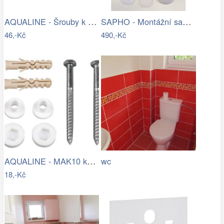
AQUALINE - Šrouby k WC dřevěným…
SAPHO - Montážní sada pro závěsné WC…
46,-Kč
490,-Kč
AQUALINE - MAK10 kotvící sada pro WC…
wc
18,-Kč