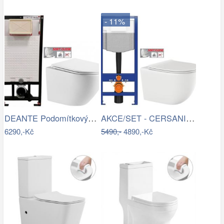
- 11%
DEANTE Podomítkový rám, pro závěsné WC…
AKCE/SET - CERSANIT předstěnový…
6290,-Kč
5490,-
4890,-Kč