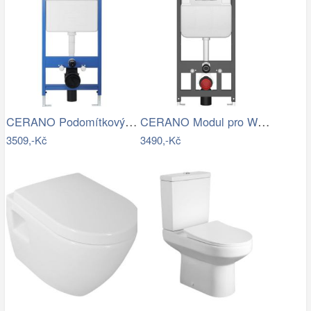
CERANO Podomítkový WC set, modul, WC…
CERANO Modul pro WC závěsné Prime -…
3509,-Kč
3490,-Kč