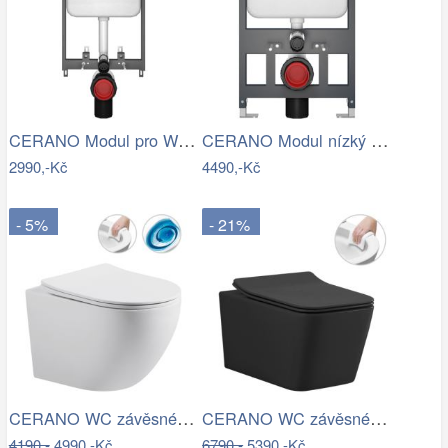
CERANO Modul pro WC závěsné Prime - pro…
CERANO Modul nízký pro WC závěsné Prime…
2990,-Kč
4490,-Kč
- 5%
- 21%
CERANO WC závěsné Cesso, Vortex + Slim…
CERANO WC závěsné Forte, Rimless + Slim…
4190,-
4990,-Kč
6790,-
5390,-Kč