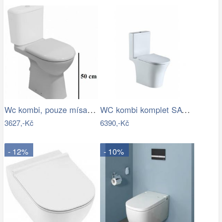
Wc kombi, pouze mísa Jika Deep zadní…
WC kombi komplet SAT Brevis včetně…
3627,-Kč
6390,-Kč
- 12%
- 10%