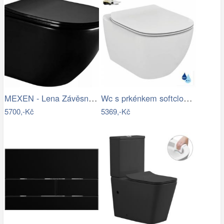
MEXEN - Lena Závěsná WC mísa včetně…
Wc s prkénkem softclose závěsné Ideal…
5700,-Kč
5369,-Kč