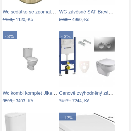
Wc sedátko se zpomalovacím mechanismem…
WC závěsné SAT Brevis včetně prkénka…
1150,-
1120,-Kč
5990,-
4990,-Kč
- 3%
- 2%
Wc kombi komplet Jika Lyra Plus zadní…
Cenově zvýhodněný závěsný WC set…
3508,-
3403,-Kč
7417,-
7244,-Kč
- 12%