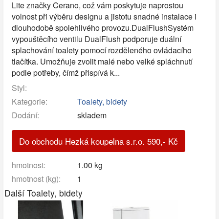
Lite značky Cerano, což vám poskytuje naprostou
volnost při výběru designu a jistotu snadné instalace i
dlouhodobě spolehlivého provozu.DualFlushSystém
vypouštěcího ventilu DualFlush podporuje duální
splachování toalety pomocí rozděleného ovládacího
tlačítka. Umožňuje zvolit malé nebo velké spláchnutí
podle potřeby, čímž přispívá k...
Styl:
Kategorie:
Toalety, bidety
Dodání:
skladem
Do obchodu Hezká koupelna s.r.o.
590
,-
Kč
hmotnost:
1.00 kg
hmotnost (kg):
1
Další Toalety, bidety