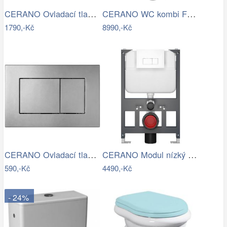
CERANO Ovladací tlačítko WC modulů Lite…
CERANO WC kombi Forte, Rimless + Slim…
1790,-Kč
8990,-Kč
CERANO Ovladací tlačítko WC modulů Lite…
CERANO Modul nízký pro WC závěsné Prime…
590,-Kč
4490,-Kč
- 24%