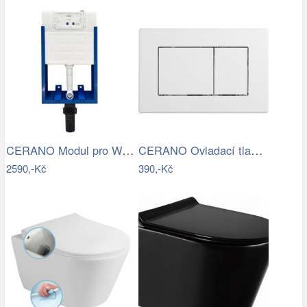
CERANO Modul pro WC závěsné Lite - k…
CERANO Ovladací tlačítko WC modulů Lite…
2590,-Kč
390,-Kč