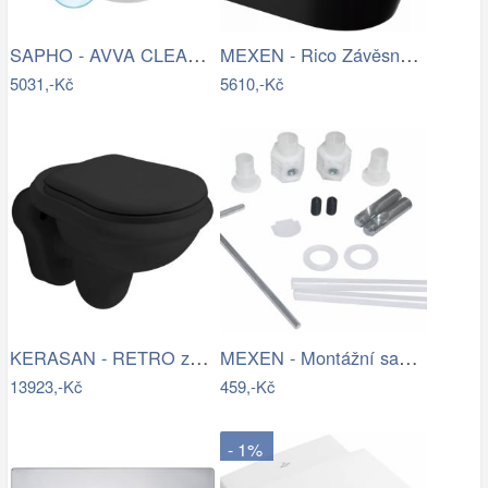
SAPHO - AVVA CLEANWASH závěsná WC mísa,…
MEXEN - Rico Závěsná WC mísa Rimless…
5031,-Kč
5610,-Kč
KERASAN - RETRO závěsná WC mísa,…
MEXEN - Montážní sada pro WC a bidet…
13923,-Kč
459,-Kč
- 1%