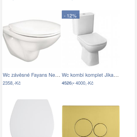
- 12%
Wc závěsné Fayans Neo zadní odpad…
Wc kombi komplet Jika Deep spodní odpad…
2358,-Kč
4526,-
4000,-Kč