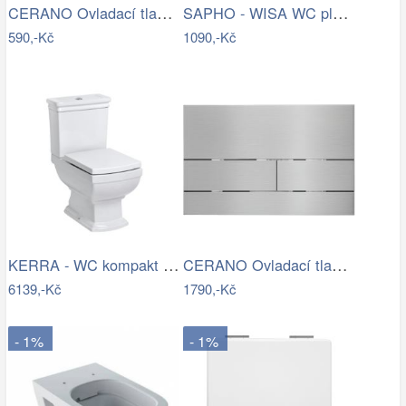
CERANO Ovladací tlačítko WC modulů Lite…
SAPHO - WISA WC plastová nádržka Start…
590,-Kč
1090,-Kč
KERRA - WC kompakt Kleopatra 11 (s…
CERANO Ovladací tlačítko WC modulů Lite…
6139,-Kč
1790,-Kč
- 1%
- 1%