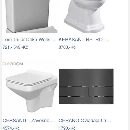
Tom Tailor Deka Wellsoft Warm Coral,…
KERASAN - RETRO WC mísa stojící, 38…
721,-
549,-Kč
8763,-Kč
CERSANIT - Závěsné WC COMO NEW CLEANON…
CERANO Ovladací tlačítko WC modulů Lite…
4574,-Kč
1790,-Kč