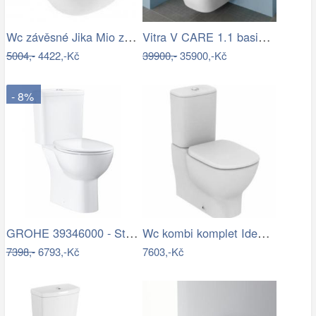
Wc závěsné Jika Mio zadní odpad…
Vitra V CARE 1.1 basic bidet + wc,…
5004,-
4422,-Kč
39900,-
35900,-Kč
- 8%
GROHE 39346000 - Stojící toaleta BAU s…
Wc kombi komplet Ideal Standard Tesi…
7398,-
6793,-Kč
7603,-Kč