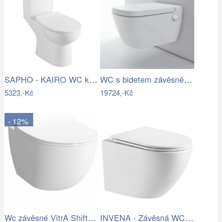
SAPHO - KAIRO WC kombi, zadní odpad,…
WC s bidetem závěsné Tece TECEone…
5323,-Kč
19724,-Kč
- 12%
Wc závěsné VitrA Shift zadní odpad RN010
INVENA - Závěsná WC mísa LIMNOS /VÍROVÉ…