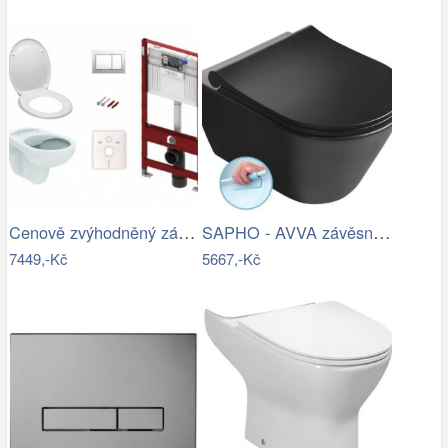
Cenově zvýhodněný závěsný WC set TECE…
SAPHO - AVVA závěsná WC mísa, Rimless,…
7449,-Kč
5667,-Kč