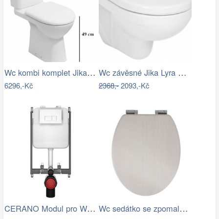
Wc kombi komplet Jika Deep spodní odpad…
Wc závěsné Jika Lyra Plus zadní odpad…
6296,-Kč
2368,-
2093,-Kč
CERANO Modul pro WC závěsné Prime - pro…
Wc sedátko se zpomalovacím mechanismem…