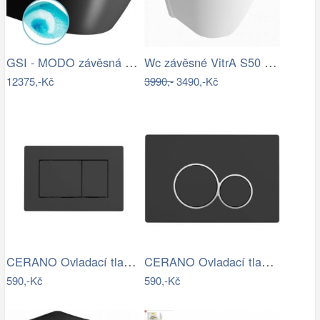
GSI - MODO závěsná WC mísa, Swirlflush,…
Wc závěsné VitrA S50 zadní odpad 5618…
12375,-Kč
3990,-
3490,-Kč
CERANO Ovladací tlačítko WC modulů Lite…
CERANO Ovladací tlačítko WC modulů Lite…
590,-Kč
590,-Kč