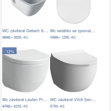
WC závěsné Geberit Selnova zadní odpad…
Wc sedátko se zpomalovacím mechanismem…
3692,-
3656,-Kč
1300,-
1290,-Kč
- 12%
Wc závěsné Laufen Pro zadní odpad…
WC závěsné VitrA Sento mat zadní odpad…
4792,-
4235,-Kč
9790,-Kč