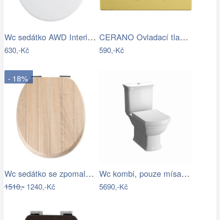
Wc sedátko AWD Interior polypropylen…
CERANO Ovladací tlačítko WC modulů Lite…
630,-Kč
590,-Kč
- 18%
Wc sedátko se zpomalovacím mechanismem…
Wc kombi, pouze mísa VitrA Ricordi…
1510,-
1240,-Kč
5690,-Kč