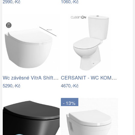
2990,-Kč
1060,-Kč
Wc závěsné VitrA Shift zadní odpad 7747…
CERSANIT - WC KOMBI 682 ARTECO CO 020 3…
5290,-Kč
4670,-Kč
- 13%