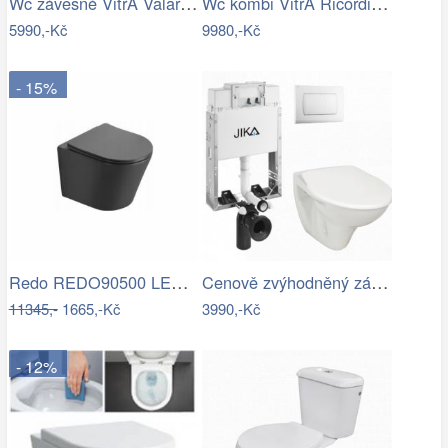
Wc závěsné VitrA Valarte zadní odpad…
Wc kombi VitrA Ricordi vario odpad…
5990,-Kč
9980,-Kč
- 15%
Redo REDO90500 LED venkovní nástěnné…
Cenově zvýhodněný závěsný WC set Jika k…
11345,-
1665,-Kč
3990,-Kč
- 12%