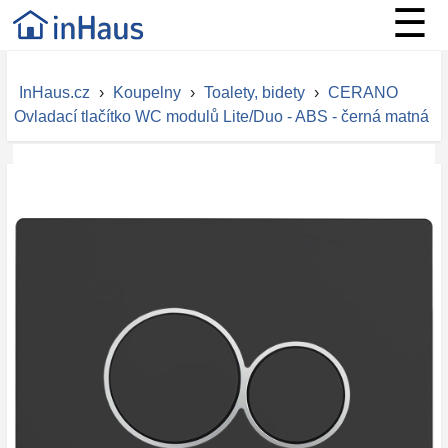
☰
InHaus.cz
›
Koupelny
›
Toalety, bidety
›
CERANO
Ovladací tlačítko WC modulů Lite/Duo - ABS - černá matná