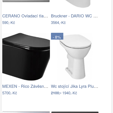
CERANO Ovladací tlačítko WC modulů Lite…
Bruckner - DARIO WC kombi mísa, Rimless…
590,-Kč
3564,-Kč
- 8%
MEXEN - Rico Závěsná WC mísa Rimless…
Wc stojící Jika Lyra Plus zadní odpad…
5700,-Kč
2100,-
1940,-Kč