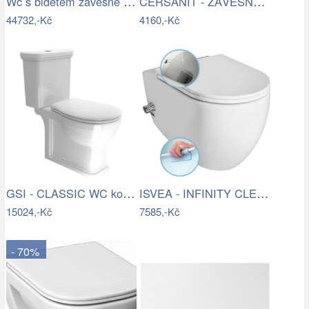
Wc s bidetem závěsné GROHE Sensia Arena…
CERSANIT - ZÁVĚSNÁ WC MÍSA ARTECO NEW…
44732,-Kč
4160,-Kč
GSI - CLASSIC WC kombi, spodní/zadní…
ISVEA - INFINITY CLEANWASH závěsná WC…
15024,-Kč
7585,-Kč
- 70%