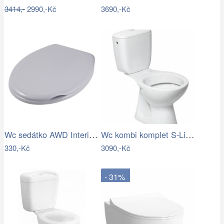
3414,-
2990,-Kč
3690,-Kč
Wc sedátko AWD Interior polypropylen…
Wc kombi komplet S-Line Pro spodní…
330,-Kč
3090,-Kč
- 31%