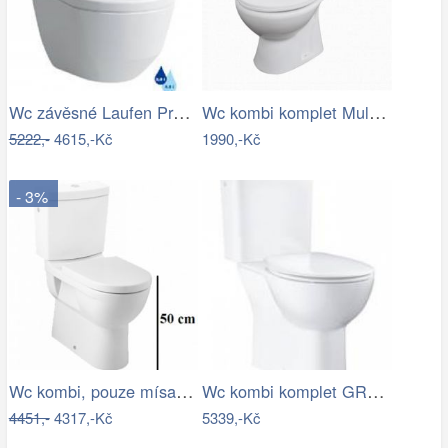
Wc závěsné Laufen Pro zadní odpad…
Wc kombi komplet Multi Eur spodní odpad…
5222,-
4615,-Kč
1990,-Kč
- 3%
Wc kombi, pouze mísa Jika Mio vario…
Wc kombi komplet GROHE Bau Ceramic…
4451,-
4317,-Kč
5339,-Kč