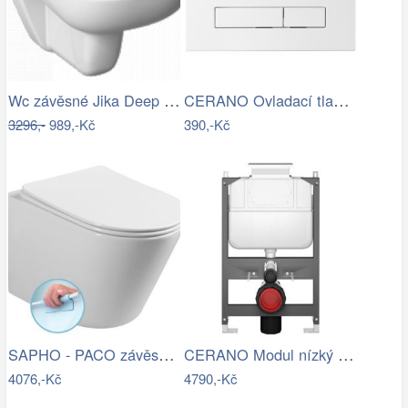
Wc závěsné Jika Deep zadní odpad…
CERANO Ovladací tlačítko WC modulů Lite…
3296,-
989,-Kč
390,-Kč
SAPHO - PACO závěsná WC mísa, Rimless,…
CERANO Modul nízký pro WC závěsné Prime…
4076,-Kč
4790,-Kč