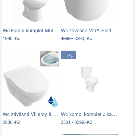
Wc kombi komplet Multi Eur zadní odpad…
Wc závěsné VitrA Shift zadní odpad…
1990,-Kč
4893,-
3390,-Kč
- 1%
Wc závěsné Villeroy & Boch O.Novo zadní…
Wc kombi komplet Jika Lyra Plus šikmý…
2830,-Kč
3331,-
3299,-Kč