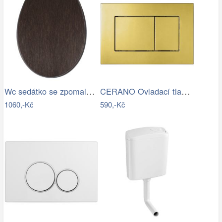
Wc sedátko se zpomalovacím mechanismem…
CERANO Ovladací tlačítko WC modulů Lite…
1060,-Kč
590,-Kč