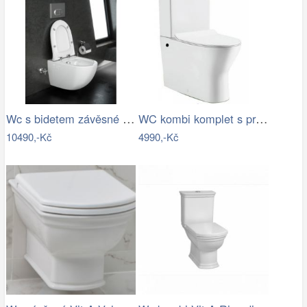
Wc s bidetem závěsné Vitra Shift 7748…
WC kombi komplet s prkénkem softclose…
10490,-Kč
4990,-Kč