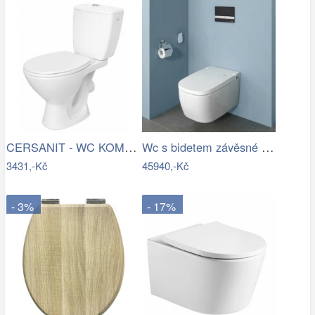
CERSANIT - WC KOMBI KASKADA 206 010 3/6…
Wc s bidetem závěsné VitrA V Care…
3431,-Kč
45940,-Kč
- 3%
- 17%