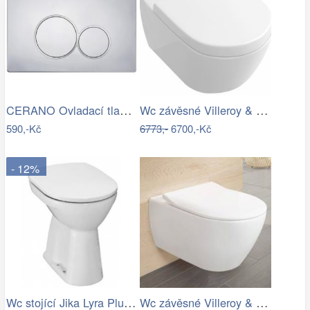
CERANO Ovladací tlačítko WC modulů Lite…
Wc závěsné Villeroy & Boch Subway 2.0…
590,-Kč
6773,-
6700,-Kč
- 12%
Wc stojící Jika Lyra Plus spodní odpad…
Wc závěsné Villeroy & Boch Subway 2.0…