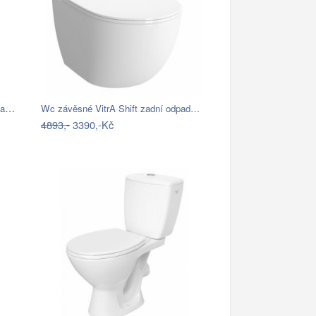
Wc kombi komplet Multi Eur zadní odpad…
Wc závěsné VitrA Shift zadní odpad…
4893,-
3390,-Kč