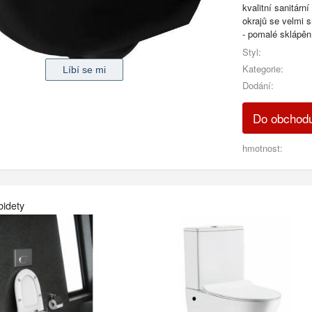
kvalitní sanitár
okrajů se velmi 
- pomalé sklápěn
Styl:
Kategorie:
Dodání:
Do obchodu
hmotnost:
bidety