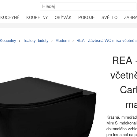
KUCHYNĚ
KOUPELNY
OBÝVÁK
POKOJE
SVĚTLO
ZAHR
Koupelny
›
Toalety, bidety
›
Moderní
›
REA - Závěsná WC mísa včetně s
REA 
včetn
Car
ma
Krásná, mimořád
Mini Slimdokonal
dokonalého vzhle
pro instalaci na