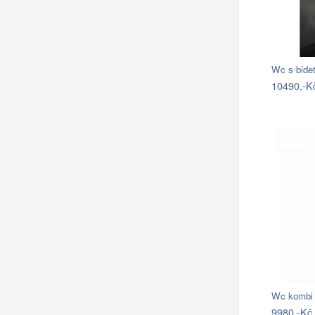
Wc s bide
10490,-K
Wc kombi 
9980,-Kč