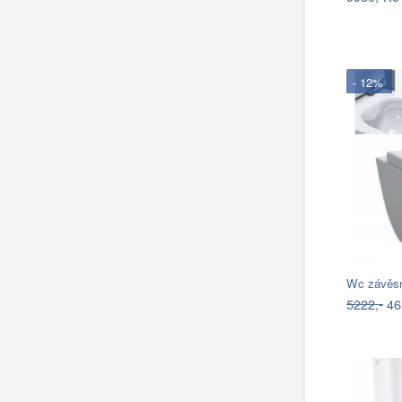
- 12%
Wc závěsn
5222,-
46