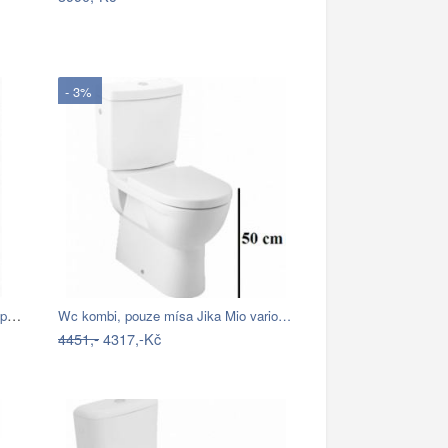
- 3%
Wc kombi komplet Multi Eur spodní odpad…
Wc kombi, pouze mísa Jika Mio vario…
4451,-
4317,-Kč