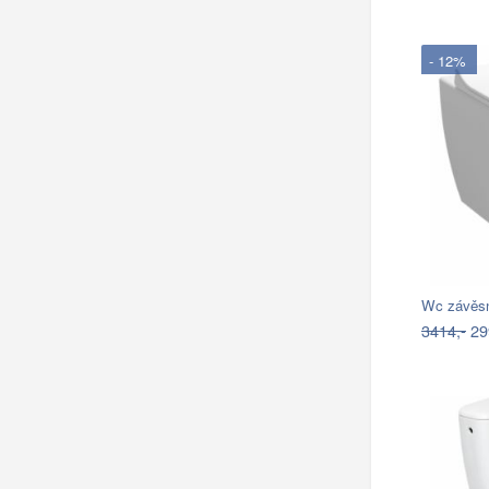
- 12%
3414,-
29