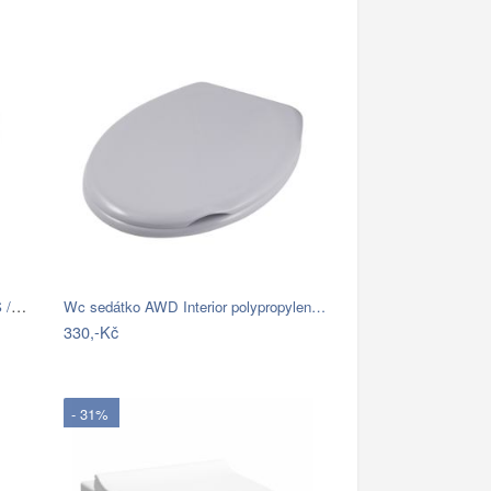
INVENA - Závěsná WC mísa LIMNOS /VÍROVÉ…
Wc sedátko AWD Interior polypropylen…
330,-Kč
- 31%