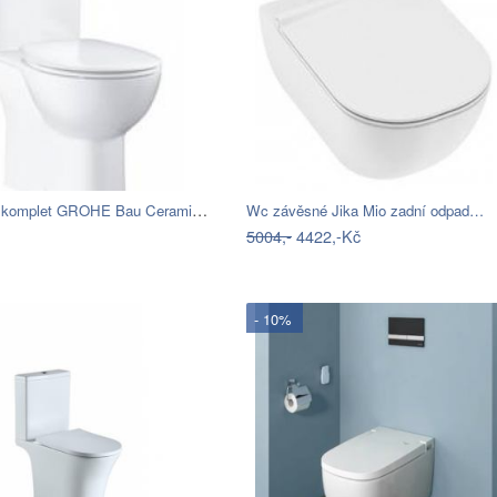
Wc kombi komplet GROHE Bau Ceramic…
Wc závěsné Jika Mio zadní odpad…
5004,-
4422,-Kč
- 10%