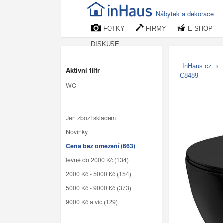
Nábytek a dekorace
FOTKY
FIRMY
E-SHOP
DISKUSE
InHaus.cz
›
Aktivní filtr
C8489
WC
Jen zboží skladem
Novinky
Cena bez omezení (663)
levné do 2000 Kč (134)
2000 Kč - 5000 Kč (154)
5000 Kč - 9000 Kč (373)
9000 Kč a víc (129)