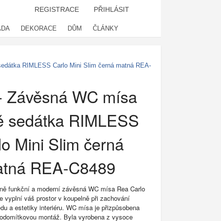
REGISTRACE
PŘIHLÁSIT
ADA
DEKORACE
DŮM
ČLÁNKY
edátka RIMLESS Carlo Mini Slim černá matná REA-
- Závěsná WC mísa
ě sedátka RIMLESS
lo Mini Slim černá
tná REA-C8489
ně funkční a moderní závěsná WC mísa Rea Carlo
e vyplní váš prostor v koupelně při zachování
du a estetiky interiéru. WC mísa je přizpůsobena
 podomítkovou montáž. Byla vyrobena z vysoce