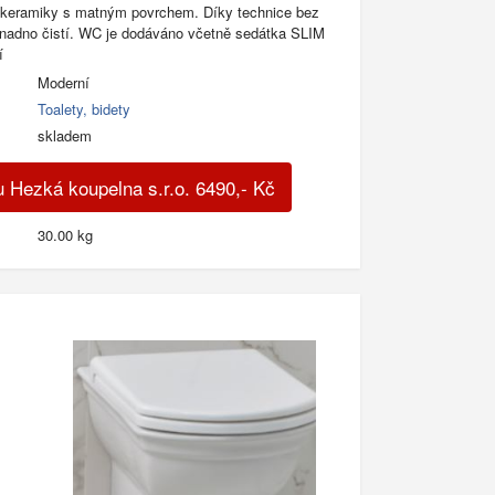
ní keramiky s matným povrchem. Díky technice bez
snadno čistí. WC je dodáváno včetně sedátka SLIM
í
Moderní
Toalety, bidety
skladem
 Hezká koupelna s.r.o.
6490
,-
Kč
30.00 kg