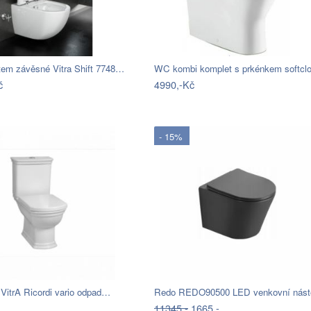
tem závěsné Vitra Shift 7748…
č
4990,-Kč
- 15%
VitrA Ricordi vario odpad…
11345,-
1665,-