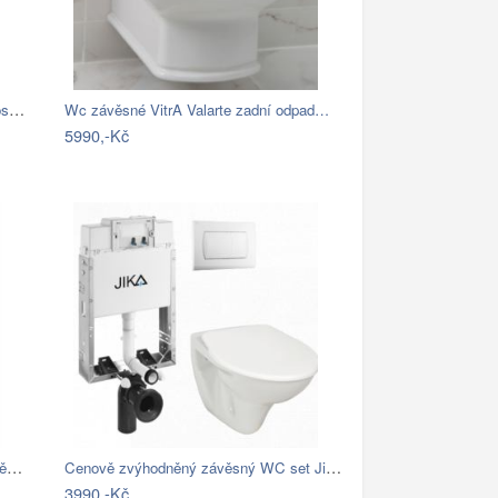
WC kombi komplet s prkénkem softclose…
Wc závěsné VitrA Valarte zadní odpad…
5990,-Kč
Redo REDO90500 LED venkovní nástěnné…
Cenově zvýhodněný závěsný WC set Jika k…
3990,-Kč