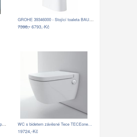
GROHE 39346000 - Stojící toaleta BAU s…
7398,-
6793,-Kč
SAPHO - KAIRO WC kombi, zadní odpad,…
WC s bidetem závěsné Tece TECEone…
19724,-Kč