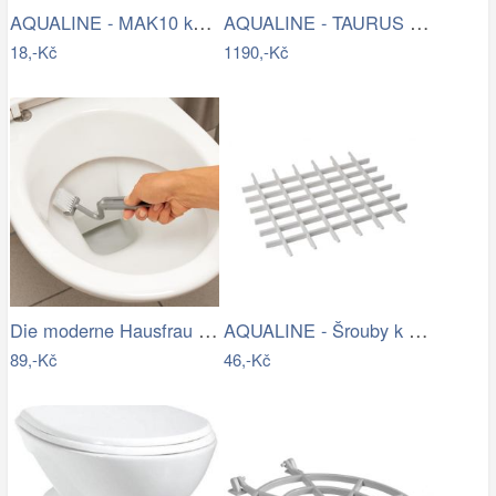
AQUALINE - MAK10 kotvící sada pro WC…
AQUALINE - TAURUS závěsná WC mísa,…
18,-Kč
1190,-Kč
Die moderne Hausfrau Kartáč na čištění…
AQUALINE - Šrouby k WC dřevěným…
89,-Kč
46,-Kč