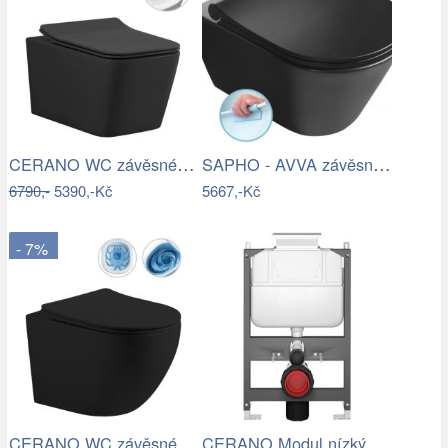
CERANO WC závěsné Forte, Rimless + Slim…
SAPHO - AVVA závěsná WC mísa, Rimless,…
6790,-
5390,-Kč
5667,-Kč
- 7%
CERANO WC závěsné Cesso, Vortex + Slim…
CERANO Modul nízký pro WC závěsné Prime…