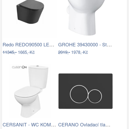
Redo REDO90500 LED venkovní nástěnné…
GROHE 39430000 - Stojící WC BAU CERAMIC…
11345,-
1665,-Kč
2019,-
1978,-Kč
CERSANIT - WC KOMBI 682 ARTECO CO 020 3…
CERANO Ovladací tlačítko WC modulů Lite…