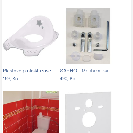
Plastové protiskluzové sedátko na WC…
SAPHO - Montážní sada pro závěsné WC…
199,-Kč
490,-Kč