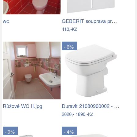
GEBERIT souprava pro tlumení hluku pro…
wc
410,-Kč
- 6%
Duravit 21080900002 - Stojící WC D-CODE…
Růžové WC II.jpg
2020,-
1890,-Kč
- 9%
- 4%