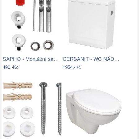
SAPHO - Montážní sada pro závěsné WC…
CERSANIT - WC NÁDRŽKA CREA 010 3/5 BOX…
490,-Kč
1954,-Kč