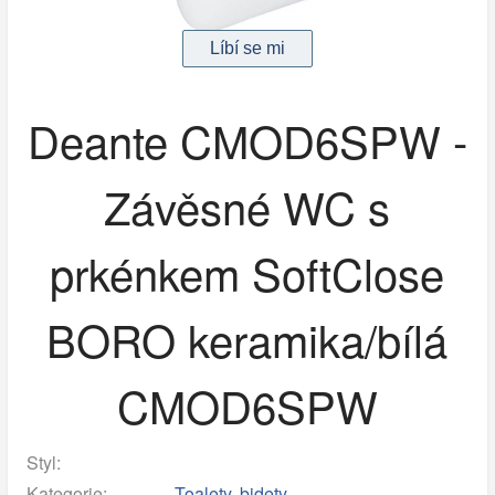
Deante CMOD6SPW -
Závěsné WC s
prkénkem SoftClose
BORO keramika/bílá
CMOD6SPW
Styl:
Kategorie:
Toalety, bidety