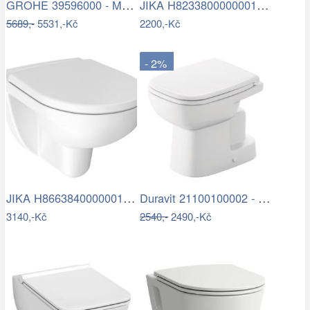
GROHE 39596000 - Modul pro WC RAPID SLX…
JIKA H8233800000001 - Závěsné WC LYRA…
5689,-
5531,-Kč
2200,-Kč
- 2%
JIKA H8663840000001 - Závěsné WC LYRA +…
Duravit 21100100002 - Stojící WC D-CODE…
3140,-Kč
2540,-
2490,-Kč