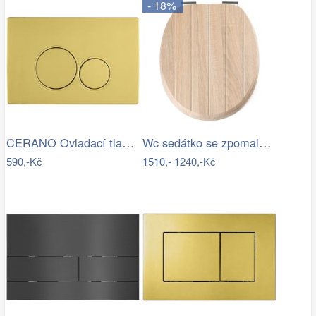
- 18%
CERANO Ovladací tlačítko WC modulů Lite…
Wc sedátko se zpomalovacím mechanismem…
590,-Kč
1510,-
1240,-Kč