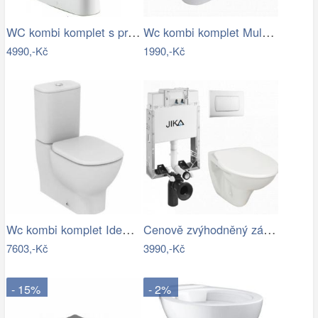
WC kombi komplet s prkénkem softclose…
Wc kombi komplet Multi Eur spodní odpad…
4990,-Kč
1990,-Kč
Wc kombi komplet Ideal Standard Tesi…
Cenově zvýhodněný závěsný WC set Jika k…
7603,-Kč
3990,-Kč
- 15%
- 2%