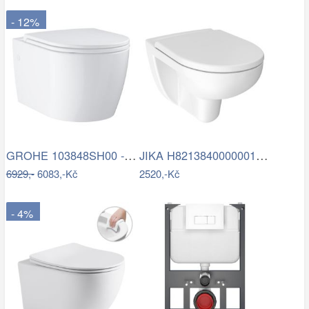
- 12%
GROHE 103848SH00 - Závěsné WC START…
JIKA H8213840000001 - Závěsné WC LYRA…
6929,-
6083,-Kč
2520,-Kč
- 4%