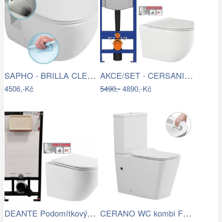
SAPHO - BRILLA CLEANWASH závěsná WC…
AKCE/SET - CERSANIT předstěnový…
4506,-Kč
5490,-
4890,-Kč
DEANTE Podomítkový rám, pro závěsné WC…
CERANO WC kombi Forte, Rimless + Slim…