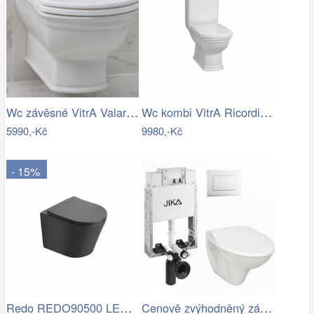
Wc závěsné VitrA Valarte zadní odpad…
Wc kombi VitrA Ricordi vario odpad…
5990,-Kč
9980,-Kč
- 15%
Redo REDO90500 LED venkovní nástěnné…
Cenově zvýhodněný závěsný WC set Jika k…