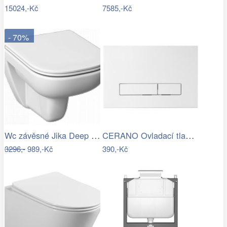
15024,-Kč
7585,-Kč
- 70%
Wc závěsné Jika Deep zadní odpad…
CERANO Ovladací tlačítko WC modulů Lite…
3296,-
989,-Kč
390,-Kč