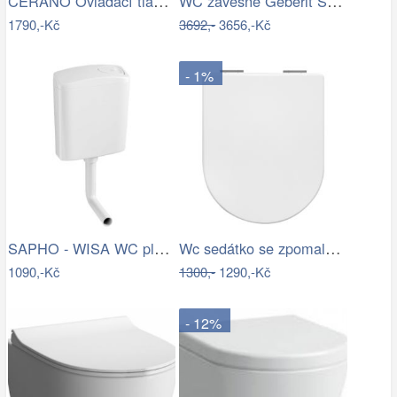
CERANO Ovladací tlačítko WC modulů Lite…
WC závěsné Geberit Selnova zadní odpad…
1790,-Kč
3692,-
3656,-Kč
- 1%
SAPHO - WISA WC plastová nádržka Start…
Wc sedátko se zpomalovacím mechanismem…
1090,-Kč
1300,-
1290,-Kč
- 12%