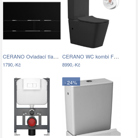
CERANO Ovladací tlačítko WC modulů Lite…
CERANO WC kombi Forte, Rimless + Slim…
1790,-Kč
8990,-Kč
- 24%