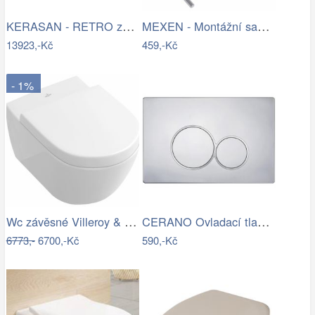
KERASAN - RETRO závěsná WC mísa,…
MEXEN - Montážní sada pro WC a bidet…
13923,-Kč
459,-Kč
- 1%
Wc závěsné Villeroy & Boch Subway 2.0…
CERANO Ovladací tlačítko WC modulů Lite…
6773,-
6700,-Kč
590,-Kč