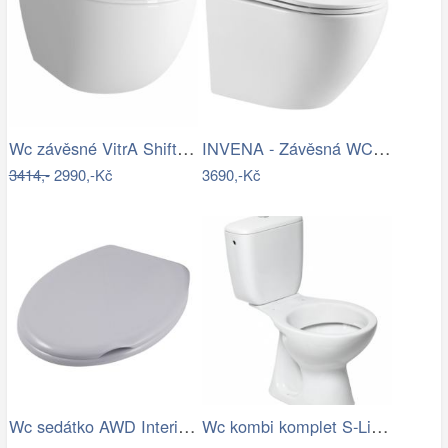
Wc závěsné VitrA Shift zadní odpad RN010
INVENA - Závěsná WC mísa LIMNOS /VÍROVÉ…
3414,-
2990,-Kč
3690,-Kč
Wc sedátko AWD Interior polypropylen…
Wc kombi komplet S-Line Pro spodní…