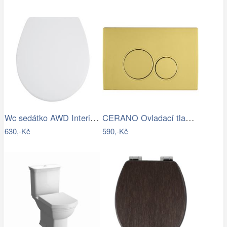
Wc sedátko AWD Interior polypropylen…
CERANO Ovladací tlačítko WC modulů Lite…
630,-Kč
590,-Kč