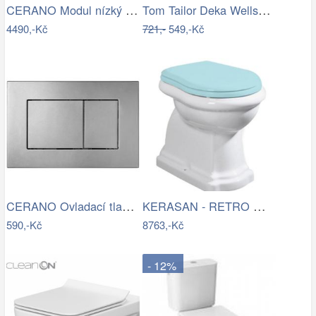
CERANO Modul nízký pro WC závěsné Prime…
Tom Tailor Deka Wellsoft Warm Coral,…
4490,-Kč
721,-
549,-Kč
CERANO Ovladací tlačítko WC modulů Lite…
KERASAN - RETRO WC mísa stojící, 38…
590,-Kč
8763,-Kč
- 12%