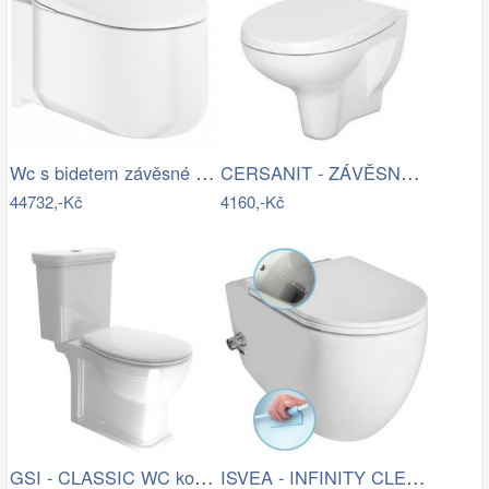
Wc s bidetem závěsné GROHE Sensia Arena…
CERSANIT - ZÁVĚSNÁ WC MÍSA ARTECO NEW…
44732,-Kč
4160,-Kč
GSI - CLASSIC WC kombi, spodní/zadní…
ISVEA - INFINITY CLEANWASH závěsná WC…