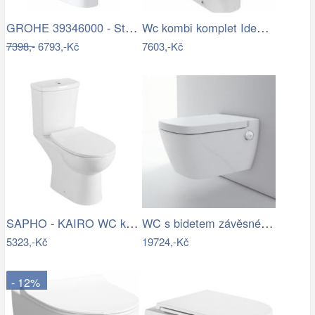
GROHE 39346000 - Stojící toaleta BAU s…
Wc kombi komplet Ideal Standard Tesi…
7398,-
6793,-Kč
7603,-Kč
SAPHO - KAIRO WC kombi, zadní odpad,…
WC s bidetem závěsné Tece TECEone…
5323,-Kč
19724,-Kč
- 12%