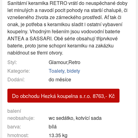
Sanitární keramika RETRO vrátí do neuspěchané doby
let minulých a navodí pocit pohody na starší chalupě, či
vznešeného života ze zámeckého prostředí. Ať tak či
onak, je potřeba s keramikou sladit i ostatní vybavení
koupelny. Vhodným řešením jsou vodovodní baterie
ANTEA a SASSARI. Obě série obsahují tříprvkové
baterie, proto jsme schopni keramiku na zakázku
nabídnout se třemi otvory.
Styl:
Glamour,Retro
Kategorie:
Toalety, bidety
Dodání:
do měsíce
Do obchodu Hezká koupelna s.r.o.
8763
,-
Kč
balení
neobsahuje:
wc sedátko, kotvící sada
barva:
bílá
hmotnost:
13.35 kg