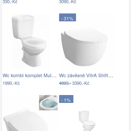
330,-Kč
3090,-Kč
- 31%
Wc kombi komplet Multi Eur zadní odpad…
Wc závěsné VitrA Shift zadní odpad…
1990,-Kč
4893,-
3390,-Kč
- 1%