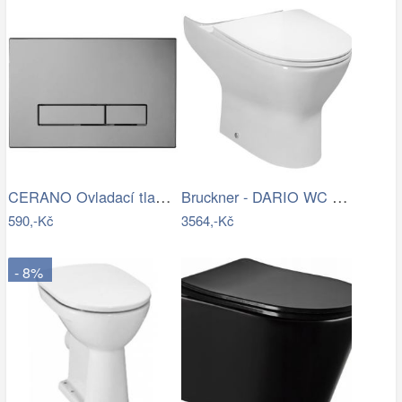
CERANO Ovladací tlačítko WC modulů Lite…
Bruckner - DARIO WC kombi mísa, Rimless…
590,-Kč
3564,-Kč
- 8%