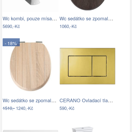
Wc kombi, pouze mísa VitrA Ricordi…
Wc sedátko se zpomalovacím mechanismem…
5690,-Kč
1060,-Kč
- 18%
Wc sedátko se zpomalovacím mechanismem…
CERANO Ovladací tlačítko WC modulů Lite…
1510,-
1240,-Kč
590,-Kč