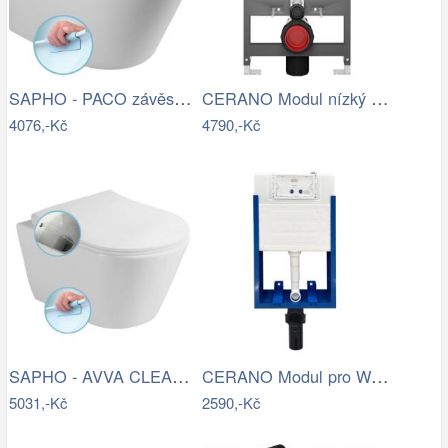
SAPHO - PACO závěsná WC mísa, Rimless,…
CERANO Modul nízký pro WC závěsné Prime…
4076,-Kč
4790,-Kč
SAPHO - AVVA CLEANWASH závěsná WC mísa,…
CERANO Modul pro WC závěsné Lite - k…
5031,-Kč
2590,-Kč