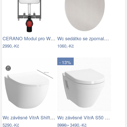
CERANO Modul pro WC závěsné Prime - pro…
Wc sedátko se zpomalovacím mechanismem…
2990,-Kč
1060,-Kč
- 13%
Wc závěsné VitrA Shift zadní odpad 7747…
Wc závěsné VitrA S50 zadní odpad 5618…
5290,-Kč
3990,-
3490,-Kč