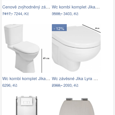
Cenově zvýhodněný závěsný WC set…
Wc kombi komplet Jika Lyra Plus zadní…
7417,-
7244,-Kč
3508,-
3403,-Kč
- 12%
Wc kombi komplet Jika Deep spodní odpad…
Wc závěsné Jika Lyra Plus zadní odpad…
6296,-Kč
2368,-
2093,-Kč