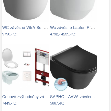
WC závěsné VitrA Sento mat zadní odpad…
Wc závěsné Laufen Pro zadní odpad…
9790,-Kč
4792,-
4235,-Kč
Cenově zvýhodněný závěsný WC set TECE…
SAPHO - AVVA závěsná WC mísa, Rimless,…
7449,-Kč
5667,-Kč