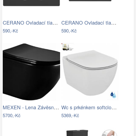
CERANO Ovladací tlačítko WC modulů Lite…
CERANO Ovladací tlačítko WC modulů Lite…
590,-Kč
590,-Kč
MEXEN - Lena Závěsná WC mísa včetně…
Wc s prkénkem softclose závěsné Ideal…
5700,-Kč
5369,-Kč