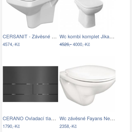
CERSANIT - Závěsné WC COMO NEW CLEANON…
Wc kombi komplet Jika Deep spodní odpad…
4574,-Kč
4526,-
4000,-Kč
CERANO Ovladací tlačítko WC modulů Lite…
Wc závěsné Fayans Neo zadní odpad…
1790,-Kč
2358,-Kč