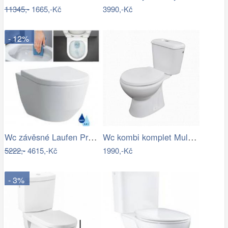
11345,-
1665,-Kč
3990,-Kč
- 12%
Wc závěsné Laufen Pro zadní odpad…
Wc kombi komplet Multi Eur spodní odpad…
5222,-
4615,-Kč
1990,-Kč
- 3%