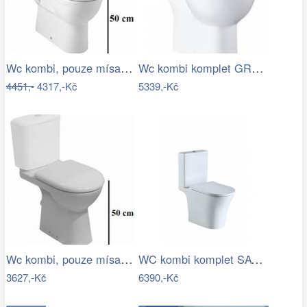
Wc kombi, pouze mísa Jika Mio vario…
Wc kombi komplet GROHE Bau Ceramic…
4451,-
4317,-Kč
5339,-Kč
Wc kombi, pouze mísa Jika Deep zadní…
WC kombi komplet SAT Brevis včetně…
3627,-Kč
6390,-Kč