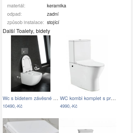
materiál:
keramika
odpad:
zadní
způsob instalace:
stojící
Další Toalety, bidety
Wc s bidetem závěsné Vitra Shift 7748…
WC kombi komplet s prkénkem softclose…
10490,-Kč
4990,-Kč