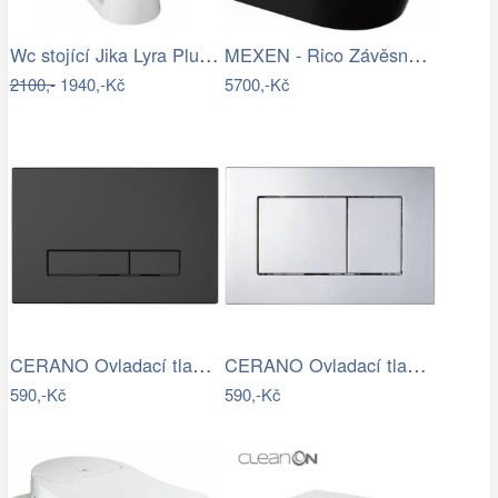
Wc stojící Jika Lyra Plus zadní odpad…
MEXEN - Rico Závěsná WC mísa Rimless…
2100,-
1940,-Kč
5700,-Kč
CERANO Ovladací tlačítko WC modulů Lite…
CERANO Ovladací tlačítko WC modulů Lite…
590,-Kč
590,-Kč