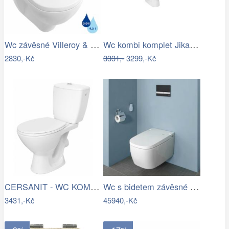
Wc závěsné Villeroy & Boch O.Novo zadní…
Wc kombi komplet Jika Lyra Plus šikmý…
2830,-Kč
3331,-
3299,-Kč
CERSANIT - WC KOMBI KASKADA 206 010 3/6…
Wc s bidetem závěsné VitrA V Care…
3431,-Kč
45940,-Kč