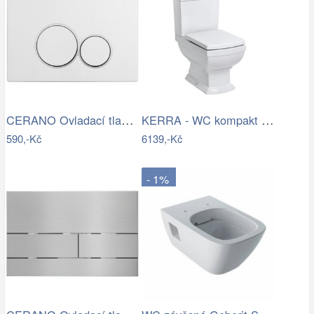
CERANO Ovladací tlačítko WC modulů Lite…
KERRA - WC kompakt Kleopatra 11 (s…
590,-Kč
6139,-Kč
- 1%