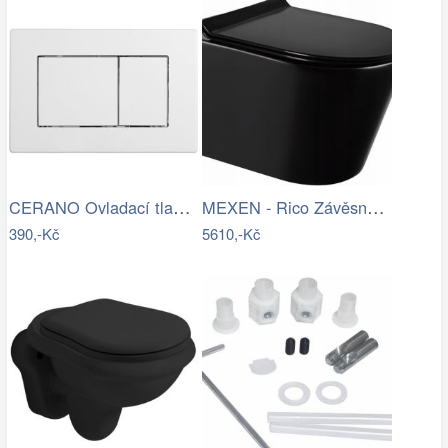
CERANO Ovladací tlačítko WC modulů Lite…
MEXEN - Rico Závěsná WC mísa Rimless…
390,-Kč
5610,-Kč