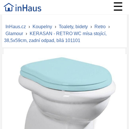
☰
InHaus.cz
›
Koupelny
›
Toalety, bidety
›
Retro
›
Glamour
›
KERASAN - RETRO WC mísa stojící,
38,5x59cm, zadní odpad, bílá 101101