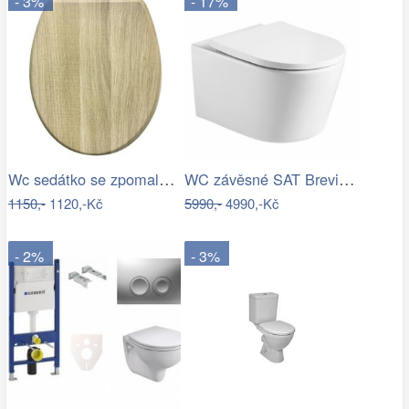
- 3%
- 17%
Wc sedátko se zpomalovacím mechanismem…
WC závěsné SAT Brevis včetně prkénka…
1150,-
1120,-Kč
5990,-
4990,-Kč
- 2%
- 3%