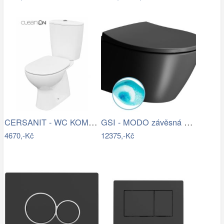
CERSANIT - WC KOMBI 682 ARTECO CO 020 3…
GSI - MODO závěsná WC mísa, Swirlflush,…
4670,-Kč
12375,-Kč