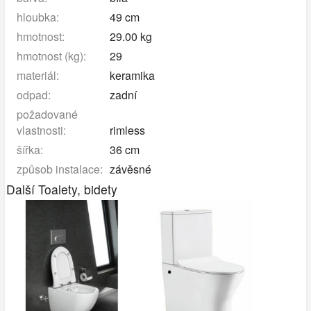
hloubka:
49 cm
hmotnost:
29.00 kg
hmotnost (kg):
29
materiál:
keramika
odpad:
zadní
požadované
vlastnosti:
rimless
šířka:
36 cm
způsob instalace:
závěsné
Další Toalety, bidety