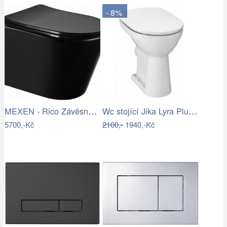
- 8%
MEXEN - Rico Závěsná WC mísa Rimless…
Wc stojící Jika Lyra Plus zadní odpad…
5700,-Kč
2100,-
1940,-Kč