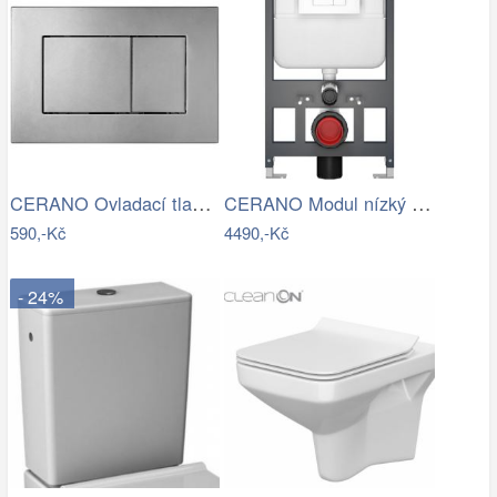
CERANO Ovladací tlačítko WC modulů Lite…
CERANO Modul nízký pro WC závěsné Prime…
590,-Kč
4490,-Kč
- 24%