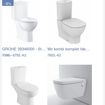
- 8%
GROHE 39346000 - Stojící toaleta BAU s…
Wc kombi komplet Ideal Standard Tesi…
7398,-
6793,-Kč
7603,-Kč