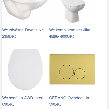
Wc závěsné Fayans Neo zadní odpad…
Wc kombi komplet Jika Deep spodní odpad…
2358,-Kč
4526,-
4000,-Kč
Wc sedátko AWD Interior polypropylen…
CERANO Ovladací tlačítko WC modulů Lite…
630,-Kč
590,-Kč