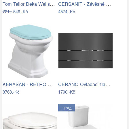
Tom Tailor Deka Wellsoft Warm Coral,…
CERSANIT - Závěsné WC COMO NEW CLEANON…
721,-
549,-Kč
4574,-Kč
KERASAN - RETRO WC mísa stojící, 38…
CERANO Ovladací tlačítko WC modulů Lite…
8763,-Kč
1790,-Kč
- 12%