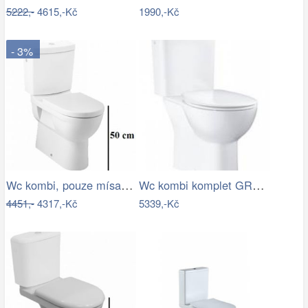
5222,-
4615,-Kč
1990,-Kč
- 3%
Wc kombi, pouze mísa Jika Mio vario…
Wc kombi komplet GROHE Bau Ceramic…
4451,-
4317,-Kč
5339,-Kč