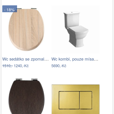
- 18%
Wc sedátko se zpomalovacím mechanismem…
Wc kombi, pouze mísa VitrA Ricordi…
1510,-
1240,-Kč
5690,-Kč