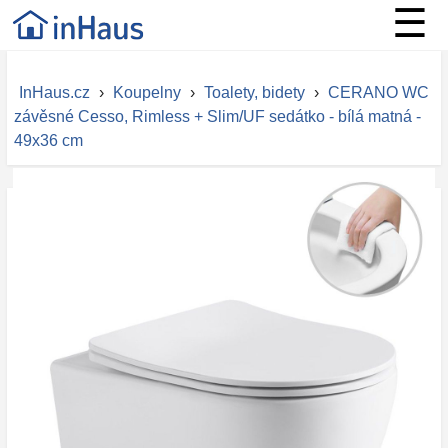
☰
InHaus.cz
›
Koupelny
›
Toalety, bidety
›
CERANO WC
závěsné Cesso, Rimless + Slim/UF sedátko - bílá matná -
49x36 cm