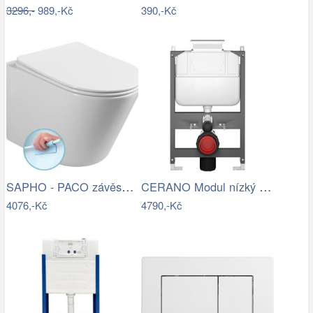
3296,-
989,-Kč
390,-Kč
SAPHO - PACO závěsná WC mísa, Rimless,…
CERANO Modul nízký pro WC závěsné Prime…
4076,-Kč
4790,-Kč