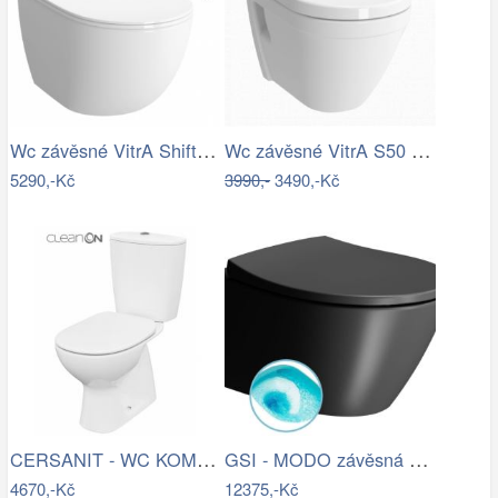
Wc závěsné VitrA Shift zadní odpad 7747…
Wc závěsné VitrA S50 zadní odpad 5618…
5290,-Kč
3990,-
3490,-Kč
CERSANIT - WC KOMBI 682 ARTECO CO 020 3…
GSI - MODO závěsná WC mísa, Swirlflush,…
4670,-Kč
12375,-Kč