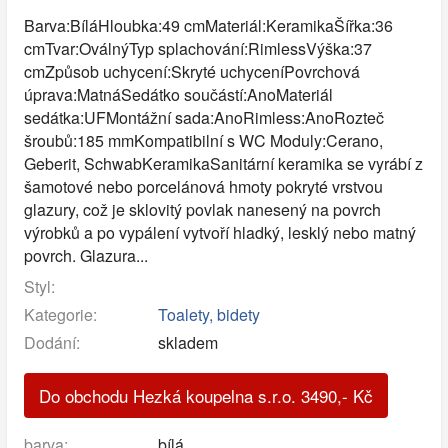
Barva:BíláHloubka:49 cmMateriál:KeramikaŠířka:36
cmTvar:OválnýTyp splachování:RimlessVýška:37
cmZpůsob uchycení:Skryté uchyceníPovrchová
úprava:MatnáSedátko součástí:AnoMateriál
sedátka:UFMontážní sada:AnoRimless:AnoRozteč
šroubů:185 mmKompatibilní s WC Moduly:Cerano,
Geberit, SchwabKeramikaSanitární keramika se vyrábí z
šamotové nebo porcelánová hmoty pokryté vrstvou
glazury, což je sklovitý povlak nanesený na povrch
výrobků a po vypálení vytvoří hladký, lesklý nebo matný
povrch. Glazura...
Styl:
Kategorie:
Toalety, bidety
Dodání:
skladem
Do obchodu Hezká koupelna s.r.o.
3490
,-
Kč
barva:
bílá