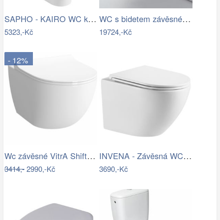
SAPHO - KAIRO WC kombi, zadní odpad,…
WC s bidetem závěsné Tece TECEone…
5323,-Kč
19724,-Kč
- 12%
Wc závěsné VitrA Shift zadní odpad RN010
INVENA - Závěsná WC mísa LIMNOS /VÍROVÉ…
3414,-
2990,-Kč
3690,-Kč