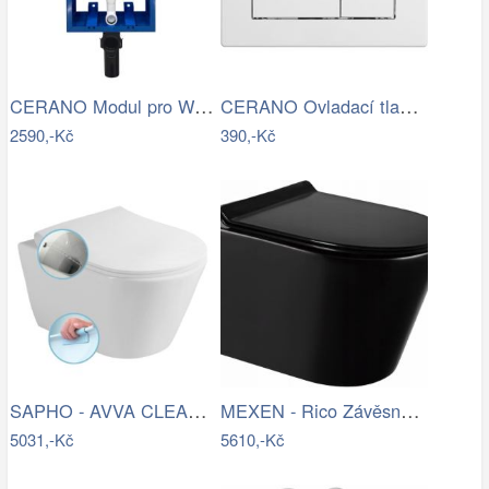
CERANO Modul pro WC závěsné Lite - k…
CERANO Ovladací tlačítko WC modulů Lite…
2590,-Kč
390,-Kč
SAPHO - AVVA CLEANWASH závěsná WC mísa,…
MEXEN - Rico Závěsná WC mísa Rimless…
5031,-Kč
5610,-Kč