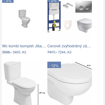
- 3%
- 2%
Wc kombi komplet Jika Lyra Plus zadní…
Cenově zvýhodněný závěsný WC set…
3508,-
3403,-Kč
7417,-
7244,-Kč
- 12%