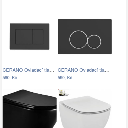
CERANO Ovladací tlačítko WC modulů Lite…
CERANO Ovladací tlačítko WC modulů Lite…
590,-Kč
590,-Kč