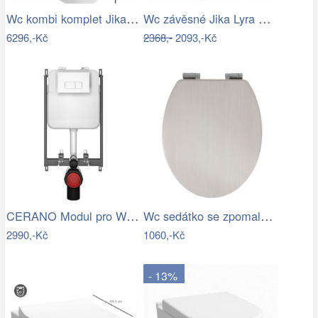
Wc kombi komplet Jika Deep spodní odpad…
Wc závěsné Jika Lyra Plus zadní odpad…
6296,-Kč
2368,-
2093,-Kč
CERANO Modul pro WC závěsné Prime - pro…
Wc sedátko se zpomalovacím mechanismem…
2990,-Kč
1060,-Kč
- 13%