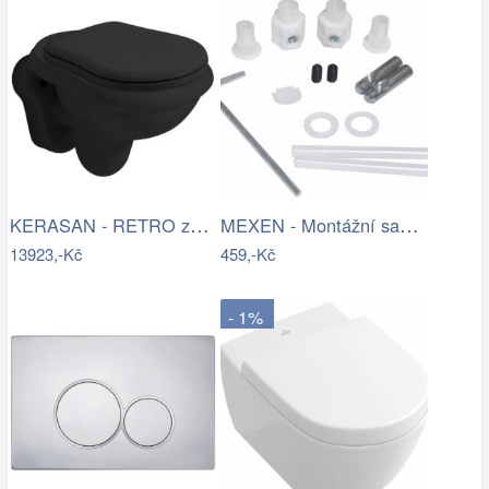
KERASAN - RETRO závěsná WC mísa,…
MEXEN - Montážní sada pro WC a bidet…
13923,-Kč
459,-Kč
- 1%