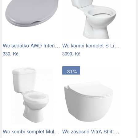
Wc sedátko AWD Interior polypropylen…
Wc kombi komplet S-Line Pro spodní…
330,-Kč
3090,-Kč
- 31%
Wc kombi komplet Multi Eur zadní odpad…
Wc závěsné VitrA Shift zadní odpad…