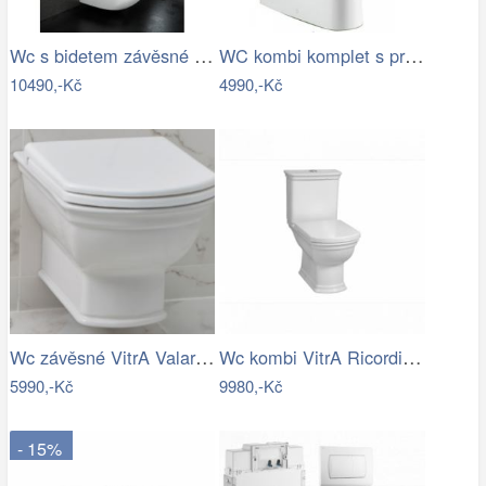
Wc s bidetem závěsné Vitra Shift 7748…
WC kombi komplet s prkénkem softclose…
10490,-Kč
4990,-Kč
Wc závěsné VitrA Valarte zadní odpad…
Wc kombi VitrA Ricordi vario odpad…
5990,-Kč
9980,-Kč
- 15%