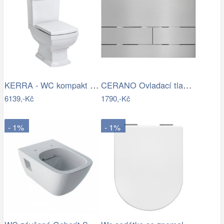
KERRA - WC kompakt Kleopatra 11 (s…
CERANO Ovladací tlačítko WC modulů Lite…
6139,-Kč
1790,-Kč
- 1%
- 1%