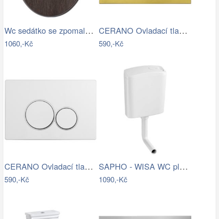
Wc sedátko se zpomalovacím mechanismem…
CERANO Ovladací tlačítko WC modulů Lite…
1060,-Kč
590,-Kč
CERANO Ovladací tlačítko WC modulů Lite…
SAPHO - WISA WC plastová nádržka Start…
590,-Kč
1090,-Kč