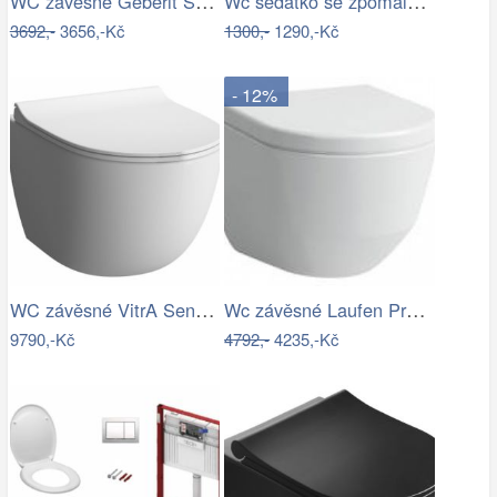
WC závěsné Geberit Selnova zadní odpad…
Wc sedátko se zpomalovacím mechanismem…
3692,-
3656,-Kč
1300,-
1290,-Kč
- 12%
WC závěsné VitrA Sento mat zadní odpad…
Wc závěsné Laufen Pro zadní odpad…
9790,-Kč
4792,-
4235,-Kč