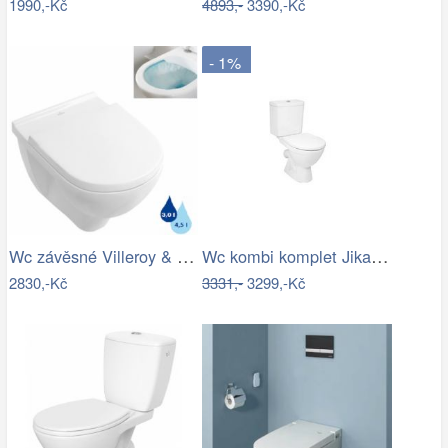
1990,-Kč
4893,-
3390,-Kč
- 1%
Wc závěsné Villeroy & Boch O.Novo zadní…
Wc kombi komplet Jika Lyra Plus šikmý…
2830,-Kč
3331,-
3299,-Kč