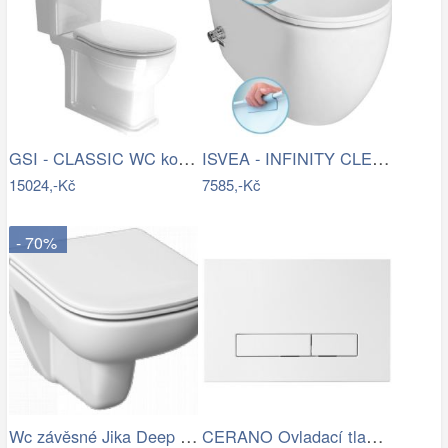
GSI - CLASSIC WC kombi, spodní/zadní…
ISVEA - INFINITY CLEANWASH závěsná WC…
15024,-Kč
7585,-Kč
- 70%
Wc závěsné Jika Deep zadní odpad…
CERANO Ovladací tlačítko WC modulů Lite…