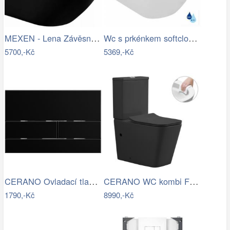
MEXEN - Lena Závěsná WC mísa včetně…
Wc s prkénkem softclose závěsné Ideal…
5700,-Kč
5369,-Kč
CERANO Ovladací tlačítko WC modulů Lite…
CERANO WC kombi Forte, Rimless + Slim…
1790,-Kč
8990,-Kč