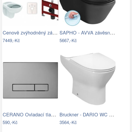
Cenově zvýhodněný závěsný WC set TECE…
SAPHO - AVVA závěsná WC mísa, Rimless,…
7449,-Kč
5667,-Kč
CERANO Ovladací tlačítko WC modulů Lite…
Bruckner - DARIO WC kombi mísa, Rimless…
590,-Kč
3564,-Kč