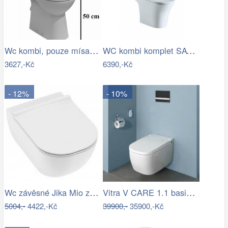
Wc kombi, pouze mísa Jika Deep zadní…
WC kombi komplet SAT Brevis včetně…
3627,-Kč
6390,-Kč
- 12%
- 10%
Wc závěsné Jika Mio zadní odpad…
Vitra V CARE 1.1 basic bidet + wc,…
5004,-
4422,-Kč
39900,-
35900,-Kč