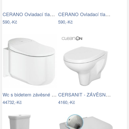
CERANO Ovladací tlačítko WC modulů Lite…
CERANO Ovladací tlačítko WC modulů Lite…
590,-Kč
590,-Kč
Wc s bidetem závěsné GROHE Sensia Arena…
CERSANIT - ZÁVĚSNÁ WC MÍSA ARTECO NEW…
44732,-Kč
4160,-Kč