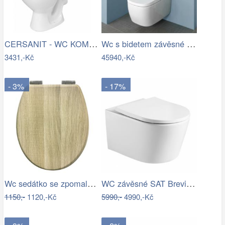
CERSANIT - WC KOMBI KASKADA 206 010 3/6…
Wc s bidetem závěsné VitrA V Care…
3431,-Kč
45940,-Kč
- 3%
- 17%
Wc sedátko se zpomalovacím mechanismem…
WC závěsné SAT Brevis včetně prkénka…
1150,-
1120,-Kč
5990,-
4990,-Kč