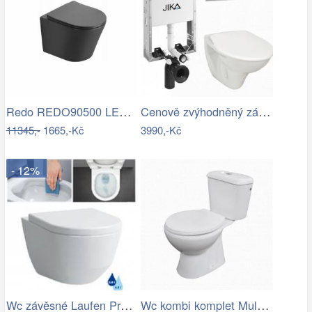
Redo REDO90500 LED venkovní nástěnné…
Cenově zvýhodněný závěsný WC set Jika k…
11345,-
1665,-Kč
3990,-Kč
- 12%
Wc závěsné Laufen Pro zadní odpad…
Wc kombi komplet Multi Eur spodní odpad…