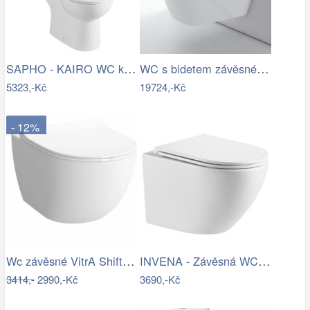
SAPHO - KAIRO WC kombi, zadní odpad,…
WC s bidetem závěsné Tece TECEone…
5323,-Kč
19724,-Kč
- 12%
Wc závěsné VitrA Shift zadní odpad RN010
INVENA - Závěsná WC mísa LIMNOS /VÍROVÉ…
3414,-
2990,-Kč
3690,-Kč