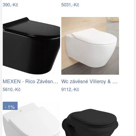
390,-Kč
5031,-Kč
MEXEN - Rico Závěsná WC mísa Rimless…
Wc závěsné Villeroy & Boch Subway 2.0…
5610,-Kč
9112,-Kč
- 1%