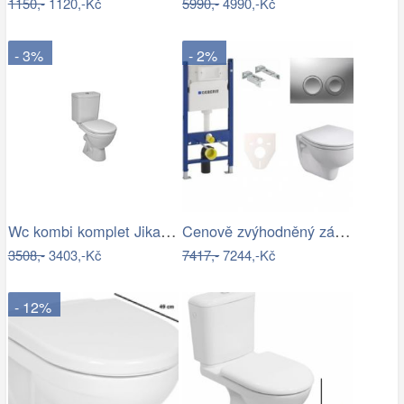
1150,-
1120,-Kč
5990,-
4990,-Kč
- 3%
- 2%
Wc kombi komplet Jika Lyra Plus zadní…
Cenově zvýhodněný závěsný WC set…
3508,-
3403,-Kč
7417,-
7244,-Kč
- 12%