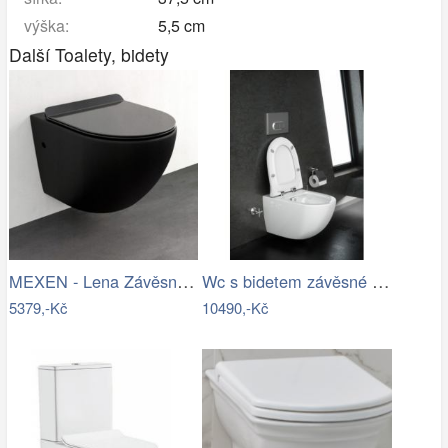
výška:
5,5 cm
Další Toalety, bidety
MEXEN - Lena Závěsná WC mísa včetně…
Wc s bidetem závěsné Vitra Shift 7748…
5379,-Kč
10490,-Kč