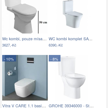
Wc kombi, pouze mísa Jika Deep zadní…
WC kombi komplet SAT Brevis včetně…
3627,-Kč
6390,-Kč
- 10%
- 8%
Vitra V CARE 1.1 basic bidet + wc,…
GROHE 39346000 - Stojící toaleta BAU s…