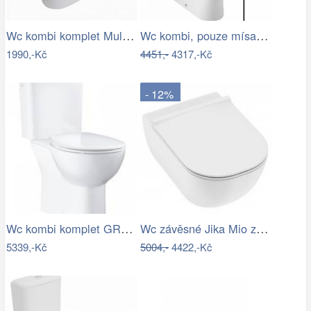
Wc kombi komplet Multi Eur spodní odpad…
Wc kombi, pouze mísa Jika Mio vario…
1990,-Kč
4451,-
4317,-Kč
- 12%
Wc kombi komplet GROHE Bau Ceramic…
Wc závěsné Jika Mio zadní odpad…
5339,-Kč
5004,-
4422,-Kč