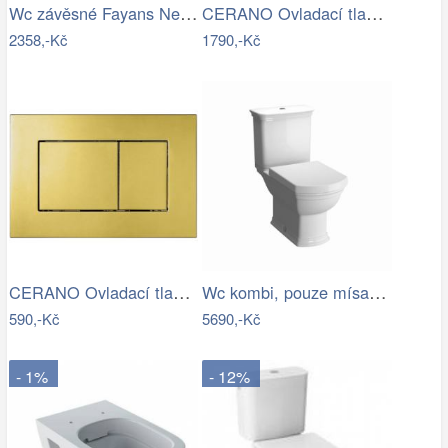
Wc závěsné Fayans Neo zadní odpad…
CERANO Ovladací tlačítko WC modulů Lite…
2358,-Kč
1790,-Kč
CERANO Ovladací tlačítko WC modulů Lite…
Wc kombi, pouze mísa VitrA Ricordi…
590,-Kč
5690,-Kč
- 1%
- 12%