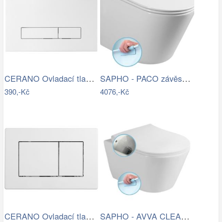
CERANO Ovladací tlačítko WC modulů Lite…
SAPHO - PACO závěsná WC mísa, Rimless,…
390,-Kč
4076,-Kč
CERANO Ovladací tlačítko WC modulů Lite…
SAPHO - AVVA CLEANWASH závěsná WC mísa,…