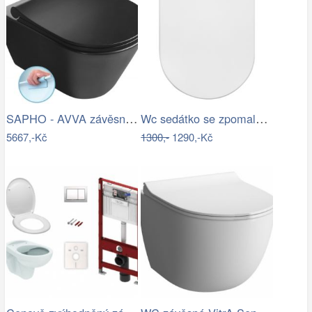
SAPHO - AVVA závěsná WC mísa, Rimless,…
Wc sedátko se zpomalovacím mechanismem…
5667,-Kč
1300,-
1290,-Kč