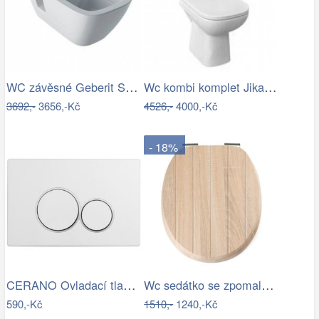
WC závěsné Geberit Selnova zadní odpad…
Wc kombi komplet Jika Deep spodní odpad…
3692,-
3656,-Kč
4526,-
4000,-Kč
- 18%
CERANO Ovladací tlačítko WC modulů Lite…
Wc sedátko se zpomalovacím mechanismem…
590,-Kč
1510,-
1240,-Kč