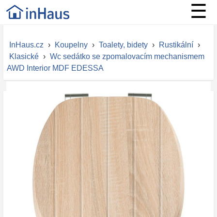
☰
InHaus.cz
›
Koupelny
›
Toalety, bidety
›
Rustikální
›
Klasické
›
Wc sedátko se zpomalovacím mechanismem
AWD Interior MDF EDESSA