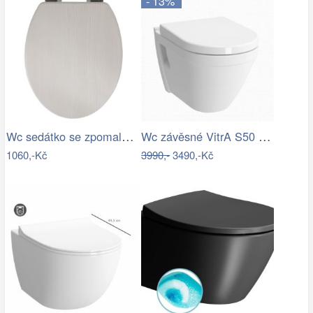
- 13%
Wc sedátko se zpomalovacím mechanismem…
Wc závěsné VitrA S50 zadní odpad 5618…
1060,-Kč
3990,-
3490,-Kč