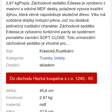
2,87 kgPopis: Záchodové sedátko Edessa je vyrobeno z
masivní a odolné MDF desky, potažené vysoce kvalitní
dýhou, která věrně napodobuje skutečné dřevo. Víko má
ozdobné drážky imitující prkna, což mu dodává
jedinečný rustikální charakter. Záchodové sedátko
Edessa je vybaveno funkčními panty se systémem
pomalého zavírání SOFT CLOSE. Toto univerzální
záchodové sedátko je vhodné pro...
Styl:
Klasické,Rustikální
Kategorie:
Toalety, bidety
Dodání:
skladem
Do obchodu Hezká koupelna s.r.o.
1240
,-
Kč
délka:
45,6 cm
hmotnost:
2.87 kg
materiál:
mdf
šířka:
37,5 cm