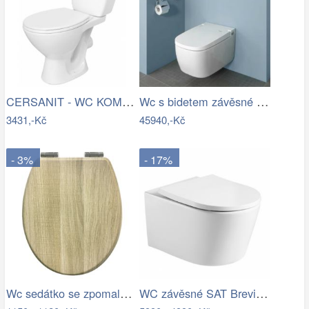
CERSANIT - WC KOMBI KASKADA 206 010 3/6…
Wc s bidetem závěsné VitrA V Care…
3431,-Kč
45940,-Kč
- 3%
- 17%
Wc sedátko se zpomalovacím mechanismem…
WC závěsné SAT Brevis včetně prkénka…