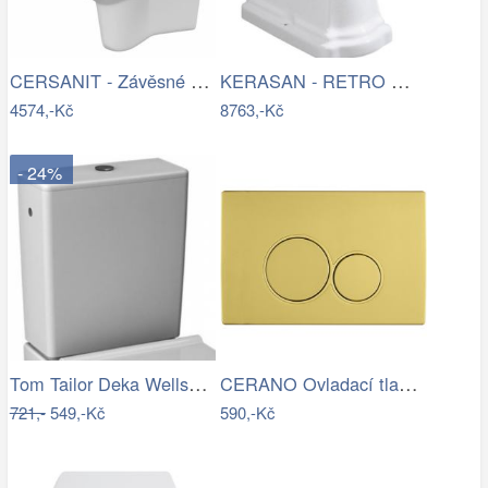
CERSANIT - Závěsné WC COMO NEW CLEANON…
KERASAN - RETRO WC mísa stojící, 38…
4574,-Kč
8763,-Kč
- 24%
Tom Tailor Deka Wellsoft Warm Coral,…
CERANO Ovladací tlačítko WC modulů Lite…
721,-
549,-Kč
590,-Kč