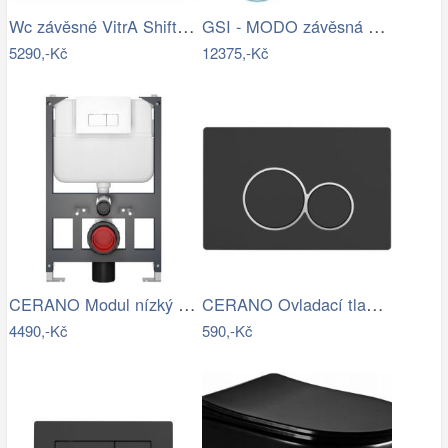
Wc závěsné VitrA Shift zadní odpad 7747…
GSI - MODO závěsná WC mísa, Swirlflush,…
5290,-Kč
12375,-Kč
CERANO Modul nízký pro WC závěsné Prime…
CERANO Ovladací tlačítko WC modulů Lite…
4490,-Kč
590,-Kč