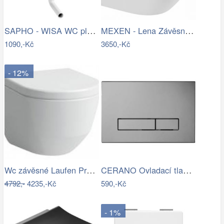
SAPHO - WISA WC plastová nádržka Start…
MEXEN - Lena Závěsná WC mísa včetně…
1090,-Kč
3650,-Kč
- 12%
Wc závěsné Laufen Pro zadní odpad…
CERANO Ovladací tlačítko WC modulů Lite…
4792,-
4235,-Kč
590,-Kč
- 1%