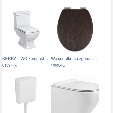
KERRA - WC kompakt Kleopatra 11 (s…
Wc sedátko se zpomalovacím mechanismem…
6139,-Kč
1060,-Kč