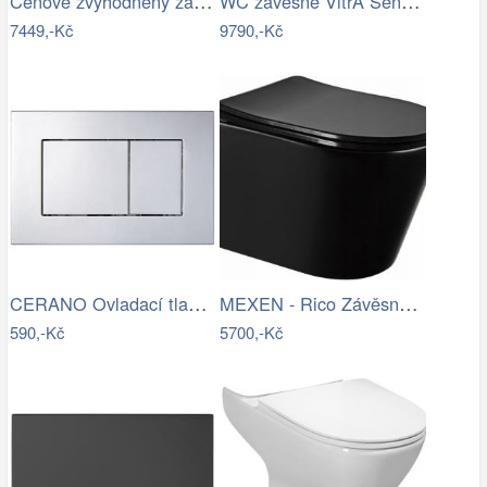
Cenově zvýhodněný závěsný WC set TECE…
WC závěsné VitrA Sento mat zadní odpad…
7449,-Kč
9790,-Kč
CERANO Ovladací tlačítko WC modulů Lite…
MEXEN - Rico Závěsná WC mísa Rimless…
590,-Kč
5700,-Kč