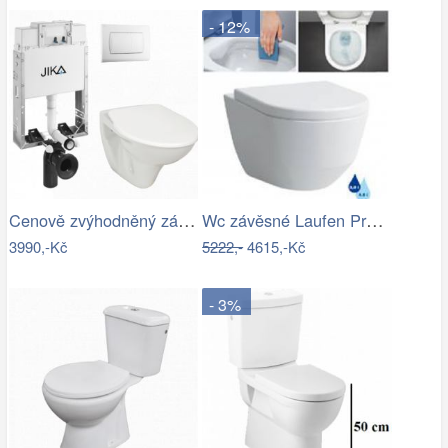
- 12%
Cenově zvýhodněný závěsný WC set Jika k…
Wc závěsné Laufen Pro zadní odpad…
3990,-Kč
5222,-
4615,-Kč
- 3%