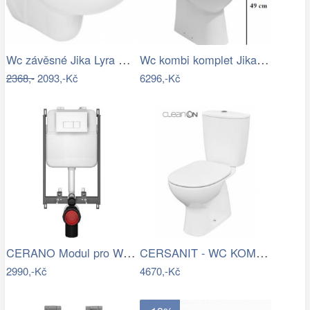
Wc závěsné Jika Lyra Plus zadní odpad…
Wc kombi komplet Jika Deep spodní odpad…
2368,-
2093,-Kč
6296,-Kč
CERANO Modul pro WC závěsné Prime - pro…
CERSANIT - WC KOMBI 682 ARTECO CO 020 3…
2990,-Kč
4670,-Kč