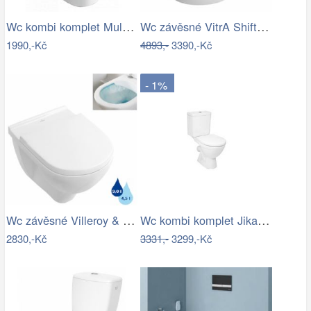
Wc kombi komplet Multi Eur zadní odpad…
Wc závěsné VitrA Shift zadní odpad…
1990,-Kč
4893,-
3390,-Kč
- 1%
Wc závěsné Villeroy & Boch O.Novo zadní…
Wc kombi komplet Jika Lyra Plus šikmý…
2830,-Kč
3331,-
3299,-Kč