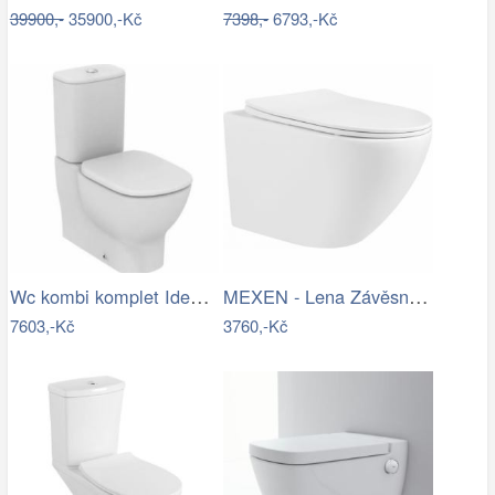
39900,-
35900,-Kč
7398,-
6793,-Kč
Wc kombi komplet Ideal Standard Tesi…
MEXEN - Lena Závěsná WC mísa včetně…
7603,-Kč
3760,-Kč