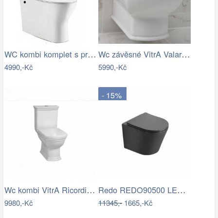
WC kombi komplet s prkénkem softclose…
Wc závěsné VitrA Valarte zadní odpad…
4990,-Kč
5990,-Kč
- 15%
Wc kombi VitrA Ricordi vario odpad…
Redo REDO90500 LED venkovní nástěnné…
9980,-Kč
11345,-
1665,-Kč