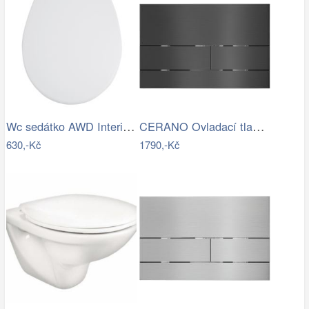
Wc sedátko AWD Interior polypropylen…
CERANO Ovladací tlačítko WC modulů Lite…
630,-Kč
1790,-Kč