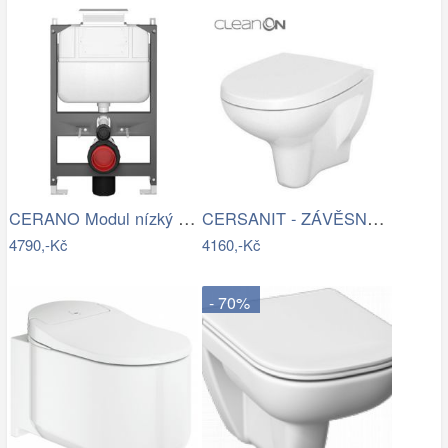
CERANO Modul nízký pro WC závěsné Prime…
CERSANIT - ZÁVĚSNÁ WC MÍSA ARTECO NEW…
4790,-Kč
4160,-Kč
- 70%