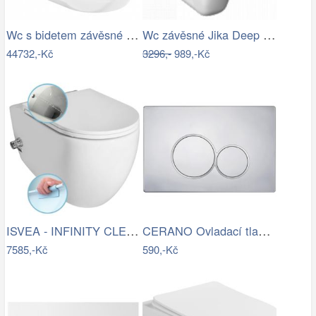
Wc s bidetem závěsné GROHE Sensia Arena…
Wc závěsné Jika Deep zadní odpad…
44732,-Kč
3296,-
989,-Kč
ISVEA - INFINITY CLEANWASH závěsná WC…
CERANO Ovladací tlačítko WC modulů Lite…
7585,-Kč
590,-Kč