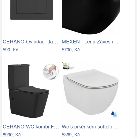
CERANO Ovladací tlačítko WC modulů Lite…
MEXEN - Lena Závěsná WC mísa včetně…
590,-Kč
5700,-Kč
CERANO WC kombi Forte, Rimless + Slim…
Wc s prkénkem softclose závěsné Ideal…
8990,-Kč
5369,-Kč