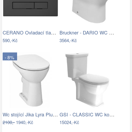
CERANO Ovladací tlačítko WC modulů Lite…
Bruckner - DARIO WC kombi mísa, Rimless…
590,-Kč
3564,-Kč
- 8%
Wc stojící Jika Lyra Plus zadní odpad…
GSI - CLASSIC WC kombi, spodní/zadní…
2100,-
1940,-Kč
15024,-Kč