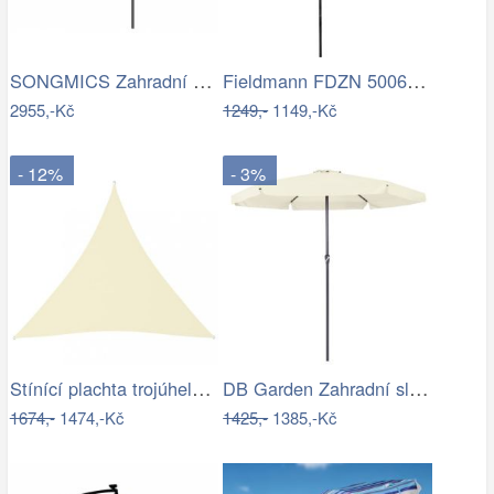
SONGMICS Zahradní slunečník Lyre šedý
Fieldmann FDZN 5006 slunečník, krémová
2955,-Kč
1249,-
1149,-Kč
- 12%
- 3%
Stínící plachta trojúhelníková 5 x 5 x…
DB Garden Zahradní slunečník Jenna…
1674,-
1474,-Kč
1425,-
1385,-Kč