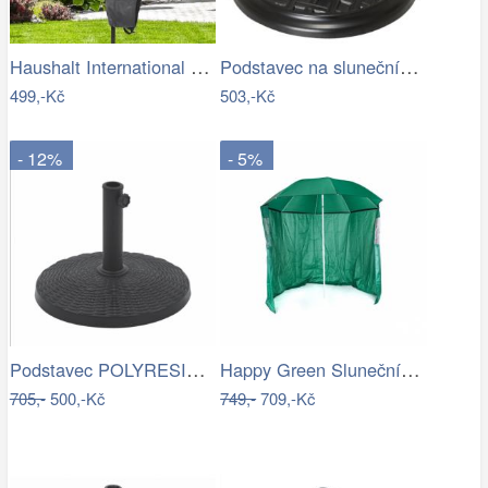
Haushalt International Ochranný obal na…
Podstavec na slunečník, kulatý, 15 kg
499,-Kč
503,-Kč
- 12%
- 5%
Podstavec POLYRESIN 10kg ROJAPLAST
Happy Green Slunečník s boční stěnou,…
705,-
500,-Kč
749,-
709,-Kč