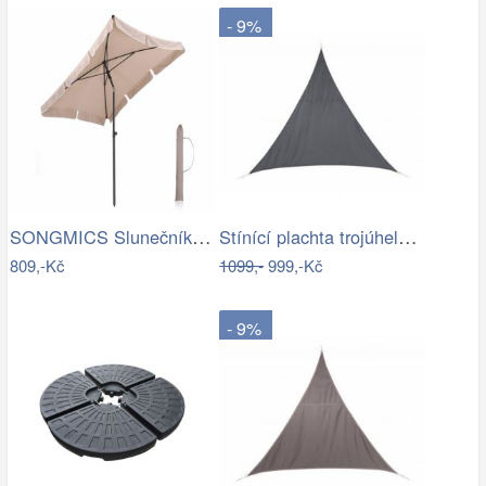
- 9%
SONGMICS Slunečník obdélníkový 200 x…
Stínící plachta trojúhelník 3*3*3 m šedá
809,-Kč
1099,-
999,-Kč
- 9%