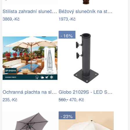
Stilista zahradní slunečník 350 cm…
Béžový slunečník na stůl s třásněmi a…
3869,-Kč
1973,-Kč
- 16%
Ochranná plachta na slunečník 200-300 cm
Globo 21029S - LED Stm. nab. dot.…
235,-Kč
560,-
470,-Kč
- 23%