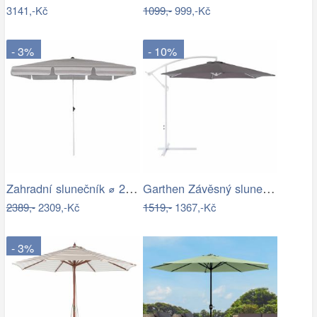
3141,-Kč
1099,-
999,-Kč
- 3%
- 10%
Zahradní slunečník ⌀ 2,85 m světle…
Garthen Závěsný slunečník s kličkou - 3…
2389,-
2309,-Kč
1519,-
1367,-Kč
- 3%