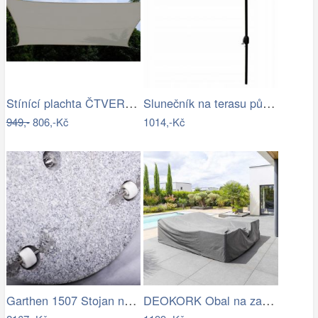
Stínící plachta ČTVEREC Rojaplast
Slunečník na terasu půlkruhový - zelený…
949,-
806,-Kč
1014,-Kč
Garthen 1507 Stojan na slunečník …
DEOKORK Obal na zahradní nábytek…