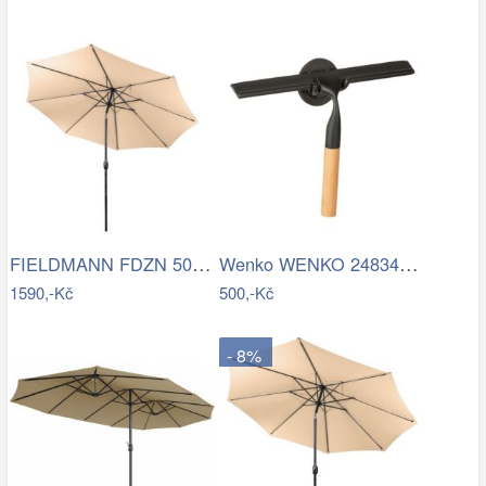
FIELDMANN FDZN 5006 Slunečník krémový 3…
Wenko WENKO 24834100 - Stěrka BAMBUSa…
1590,-Kč
500,-Kč
- 8%