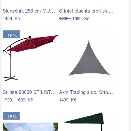
Slunečník 258 cm MURASA Bílá
Stínící plachta proti slunci 3x4m bordó
1459,-Kč
1799,-
1699,-Kč
- 15%
Stilista 88630 STILISTA Zahradní LED…
Axin Trading s.r.o. Stínící plachta…
1999,-
1699,-Kč
1499,-Kč
- 15%