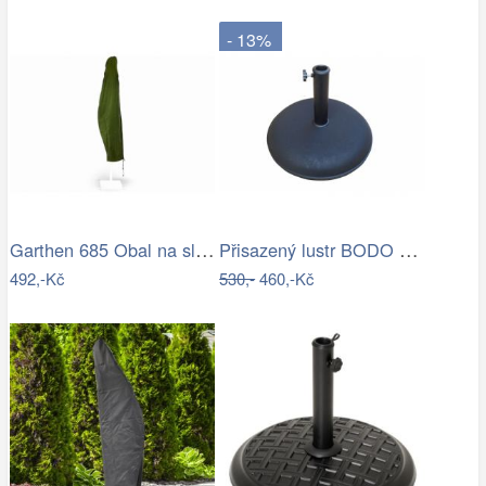
- 13%
Garthen 685 Obal na slunečník s…
Přisazený lustr BODO 1xE27/60W/230V…
492,-Kč
530,-
460,-Kč