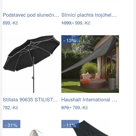
Podstavec pod slunečník Houseland Barx…
Stínící plachta trojúhelník 3*3*3 m…
899,-Kč
1099,-
999,-Kč
- 13%
Stilista 90635 STILISTA Zahradní…
Haushalt International Stínící…
782,-Kč
879,-
769,-Kč
- 31%
- 11%