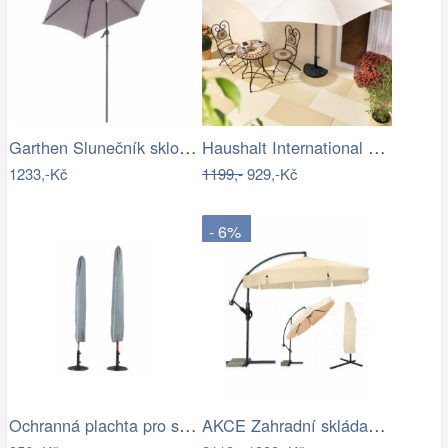
Garthen Slunečník sklopný s kličkou,…
Haushalt International Slunečník…
1233,-Kč
1199,-
929,-Kč
- 6%
Ochranná plachta pro slunečníky - GD
AKCE Zahradní skládací slunečník LEVI…