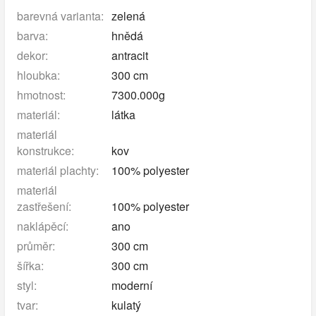
barevná varianta:
zelená
barva:
hnědá
dekor:
antracit
hloubka:
300 cm
hmotnost:
7300.000g
materiál:
látka
materiál
konstrukce:
kov
materiál plachty:
100% polyester
materiál
zastřešení:
100% polyester
naklápěcí:
ano
průměr:
300 cm
šířka:
300 cm
styl:
moderní
tvar:
kulatý