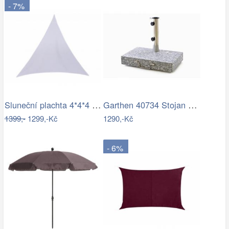
- 7%
Sluneční plachta 4*4*4 m bílá
Garthen 40734 Stojan na slunečník…
1399,-
1299,-Kč
1290,-Kč
- 6%