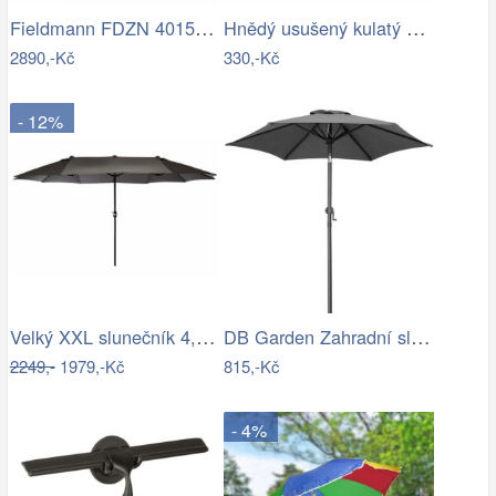
Fieldmann FDZN 4015 krémová
Hnědý usušený kulatý dekorativní list…
2890,-Kč
330,-Kč
- 12%
Velký XXL slunečník 4,5 m - antracit,…
DB Garden Zahradní slunečník Diane…
2249,-
1979,-Kč
815,-Kč
- 4%