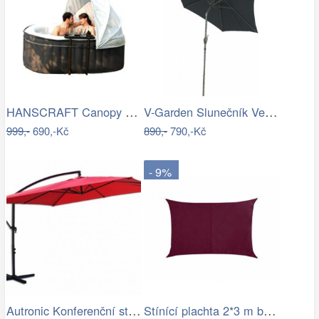
HANSCRAFT Canopy slunečník
V-Garden Slunečník VeGA 270C - černý
999,-
690,-Kč
890,-
790,-Kč
- 9%
Autronic Konferenční stolek AHG-402 WT
Stínící plachta 2*3 m bordó