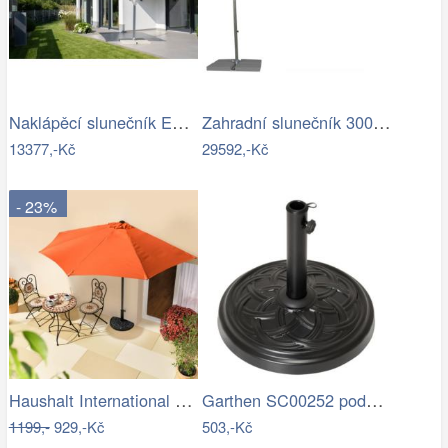
Naklápěcí slunečník EASY TURN 300x300…
Zahradní slunečník 300 x 300 cm
13377,-Kč
29592,-Kč
- 23%
Haushalt International Slunečník…
Garthen SC00252 podstavec na slunečník…
1199,-
929,-Kč
503,-Kč