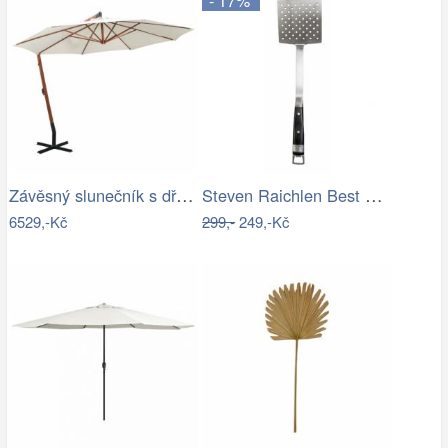
- 17%
Závěsný slunečník s dřevěnou tyčí Ø 350…
Steven Raichlen Best of Barbecue…
6529,-Kč
299,-
249,-Kč