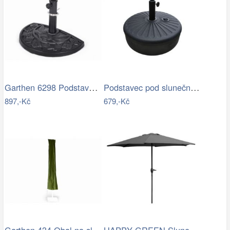
Garthen 6298 Podstavec pro půlkulaté…
Podstavec pod slunečník Houseland Bixi…
897,-Kč
679,-Kč
Garthen 434 Obal na slunečník s…
HAPPY GREEN Slunečník s kličkou 230 cm,…