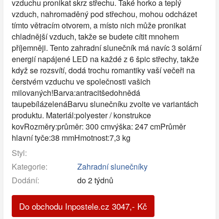
vzduchu pronikat skrz střechu. Také horko a teplý
vzduch, nahromaděný pod střechou, mohou odcházet
tímto větracím otvorem, a místo nich může pronikat
chladnější vzduch, takže se budete cítit mnohem
příjemněji. Tento zahradní slunečník má navíc 3 solární
energií napájené LED na každé z 6 špic střechy, takže
když se rozsvítí, dodá trochu romantiky vaší večeři na
čerstvém vzduchu ve společnosti vašich
milovaných!Barva:antracitšedohnědá
taupebílázelenáBarvu slunečníku zvolte ve variantách
produktu. Materiál:polyester / konstrukce
kovRozměry:průměr: 300 cmvýška: 247 cmPrůměr
hlavní tyče:38 mmHmotnost:7,3 kg
Styl:
Kategorie:
Zahradní slunečníky
Dodání:
do 2 týdnů
Do obchodu Inpostele.cz
3047
,-
Kč