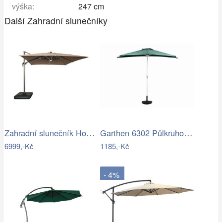
výška:
247 cm
Další Zahradní slunečníky
Zahradní slunečník Houseland Vexon s…
Garthen 6302 Půlkruhový zahradní…
6999,-Kč
1185,-Kč
- 4%