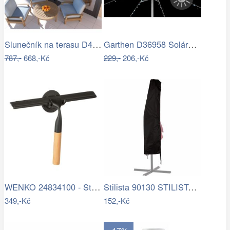
Slunečník na terasu D4163 krémová…
Garthen D36958 Solární blikající řetěz…
787,-
668,-Kč
229,-
206,-Kč
WENKO 24834100 - Stěrka BAMBUSa 24,5x17…
Stilista 90130 STILISTA Obal na 350 cm…
349,-Kč
152,-Kč