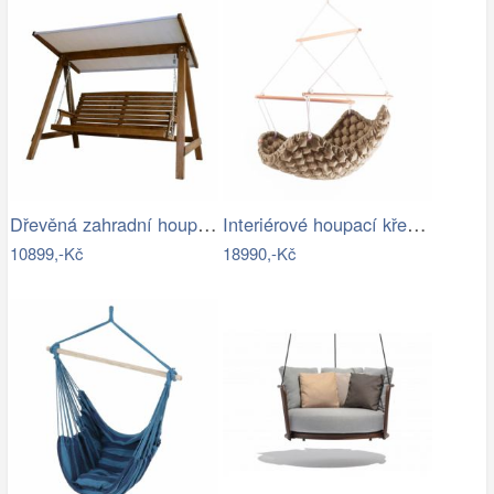
Dřevěná zahradní houpačka Lucas pro 4…
Interiérové houpací křeslo Swingy In…
10899,-Kč
18990,-Kč