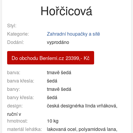
Hořčicová
Styl:
Kategorie:
Zahradní houpačky a sítě
Dodání:
vyprodáno
Do obchodu Benlemi.cz
23399
,-
Kč
barva:
tmavě šedá
barva křesla:
šedá
barvy:
tmavě šedá
barvy křesla:
šedá
design:
česká designérka linda vrňáková,
ruční v
hmotnost:
10 kg
materiál lehátka:
lakovaná ocel, polyamidová lana,