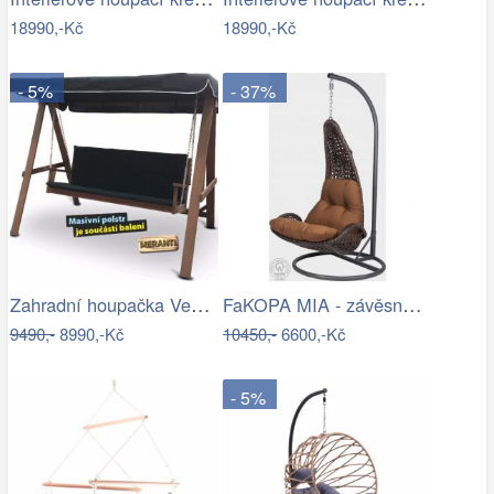
18990,-Kč
18990,-Kč
- 5%
- 37%
Zahradní houpačka VeGA BAHARA Mdum
FaKOPA MIA - závěsné křeslo z ratanu…
9490,-
8990,-Kč
10450,-
6600,-Kč
- 5%