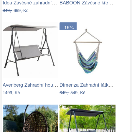
Idea Závěsné zahradní křeslo červené…
BABOON Závěsné křeslo s područkami
949,-
699,-Kč
- 15%
Avenberg Zahradní houpačka Feline
Dimenza Zahradní látková houpačka…
1499,-Kč
649,-
549,-Kč