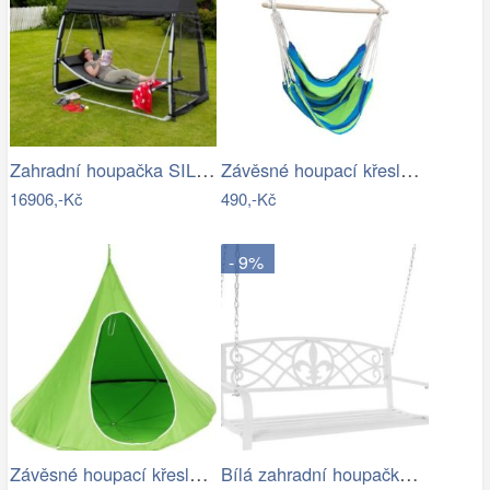
Zahradní houpačka SILASS - GD
Závěsné houpací křeslo Cozyz pásek modrá
16906,-Kč
490,-Kč
- 9%
Závěsné houpací křeslo Kids zelená
Bílá zahradní houpačka Ameli