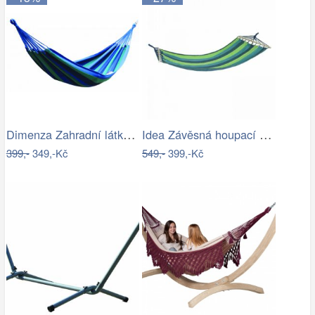
Dimenza Zahradní látková houpací síť -…
Idea Závěsná houpací síť zelená/modrá
399,-
349,-Kč
549,-
399,-Kč