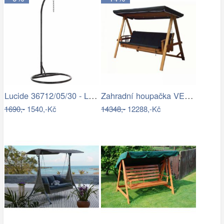
Lucide 36712/05/30 - LED Stojací lampa…
Zahradní houpačka VEGAS LUX Rojaplast
1690,-
1540,-Kč
14348,-
12288,-Kč