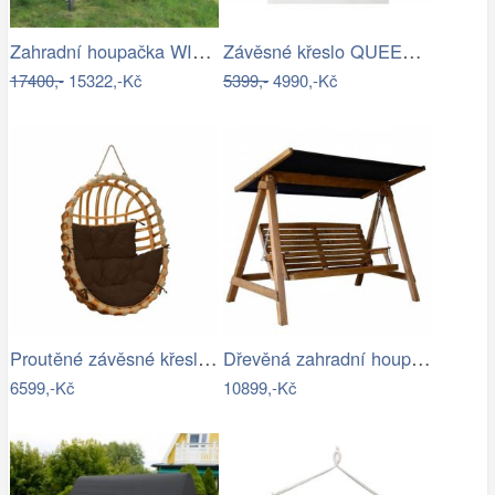
Zahradní houpačka WIENN - GD
Závěsné křeslo QUEEN, modrý sedák
17400,-
15322,-Kč
5399,-
4990,-Kč
Proutěné závěsné křeslo Lena, přírodní…
Dřevěná zahradní houpačka Lucas pro 4…
6599,-Kč
10899,-Kč