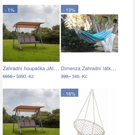
- 1%
- 13%
Zahradní houpačka JAIRA Tempo Kondela
Dimenza Zahradní látková houpací síť -…
6050,-
5990,-Kč
399,-
349,-Kč
- 16%