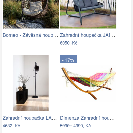
Borneo - Závěsná houpačka (grafit) |…
Zahradní houpačka JAIRA Tempo Kondela
6050,-Kč
- 17%
Zahradní houpačka LAMIA Tempo Kondela
Dimenza Zahradní houpací síť MOON -…
4632,-Kč
5990,-
4990,-Kč