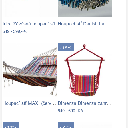
Houpací síť Danish hammock - Artedio.cz
Idea Závěsná houpací síť
549,-
399,-Kč
- 18%
Houpací síť MAXI (červená) | Jena…
Dimenza Dimenza zahradní látková…
849,-
699,-Kč
- 13%
- 27%