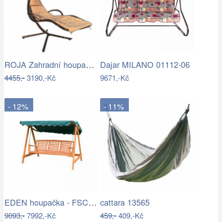
ROJA Zahradní houpačka ZW 6119 - béžová
Dajar MILANO 01112-06
4455,-
3190,-Kč
9671,-Kč
- 12%
- 11%
EDEN houpačka - FSC ROJAPLAST
cattara 13565
9093,-
7992,-Kč
459,-
409,-Kč