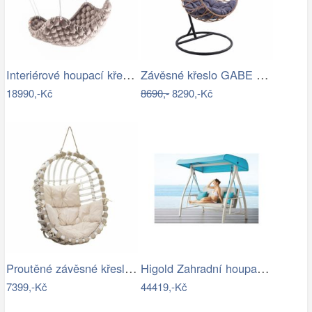
Interiérové houpací křeslo Swingy In…
Závěsné křeslo GABE Tempo Kondela
18990,-Kč
8690,-
8290,-Kč
Proutěné závěsné křeslo Lena, bílý rám…
Higold Zahradní houpačka HIGOLD Nofi…
7399,-Kč
44419,-Kč