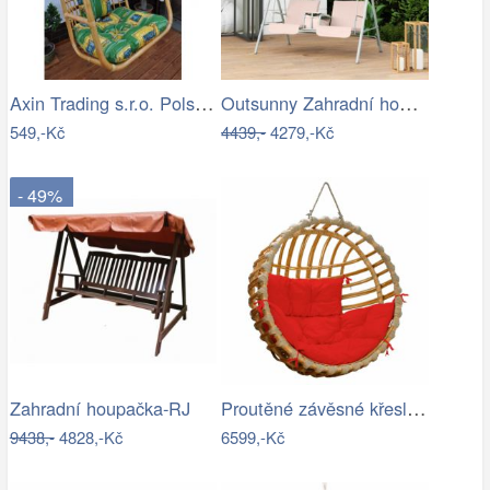
Axin Trading s.r.o. Polstr na závěsnou…
Outsunny Zahradní houpačka, dvoumístná,…
549,-Kč
4439,-
4279,-Kč
- 49%
Proutěné závěsné křeslo Elis, přírodní…
Zahradní houpačka-RJ
9438,-
4828,-Kč
6599,-Kč