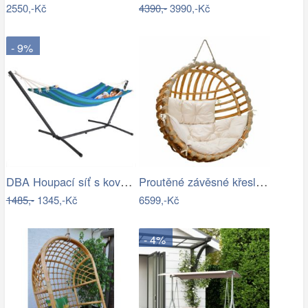
2550,-Kč
4390,-
3990,-Kč
- 9%
DBA Houpací síť s kovovým rámem 200 x…
Proutěné závěsné křeslo Elis, přírodní…
1485,-
1345,-Kč
6599,-Kč
- 4%