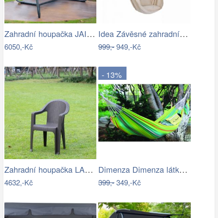
Zahradní houpačka JAIRA Tempo Kondela
Idea Závěsné zahradní křeslo béžové
6050,-Kč
999,-
949,-Kč
- 13%
Zahradní houpačka LAMIA Tempo Kondela
Dimenza Dimenza látková zahradní…
4632,-Kč
399,-
349,-Kč