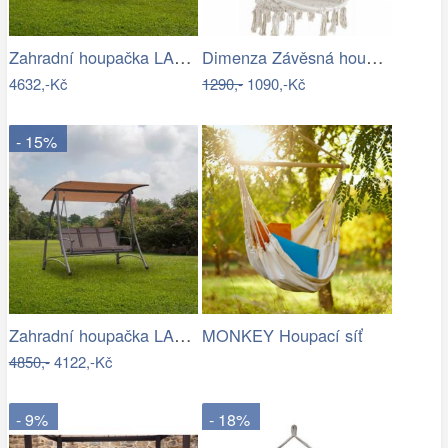
Zahradní houpačka LAMIA Tempo Kondela
Dimenza Závěsná houpačka Ring
4632,-Kč
1290,-
1090,-Kč
- 15%
Zahradní houpačka LAMIA Tempo Kondela
MONKEY Houpací síť
4850,-
4122,-Kč
- 9%
- 18%