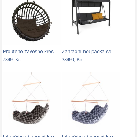
Proutěné závěsné křeslo Elis, hnědý rám…
Zahradní houpačka se stříškou GH434015
7399,-Kč
38990,-Kč
Interiérové houpací křeslo Swingy In…
Interiérové houpací křeslo Swingy In…