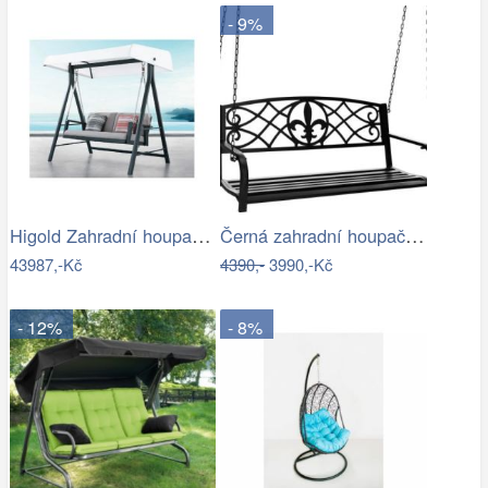
- 9%
Higold Zahradní houpačka HIGOLD Emoti
Černá zahradní houpačka Ameli
43987,-Kč
4390,-
3990,-Kč
- 12%
- 8%