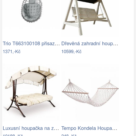
Trio T663100108 přisazené stropní…
Dřevěná zahradní houpačka Lucas pro 4…
1371,-Kč
10599,-Kč
Luxusní houpačka na zahradu - VGD
Tempo Kondela Houpací síť ATIKA NEW TYP…
10188,-Kč
248,-Kč