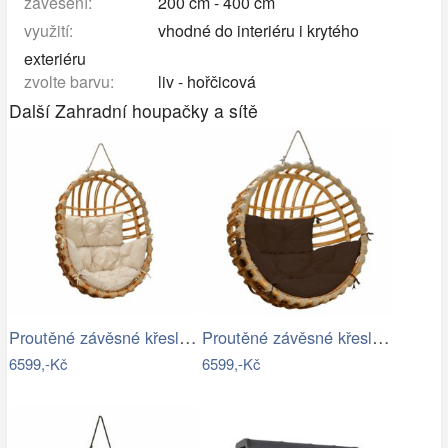
zavěšení:
200 cm - 400 cm
využití:
vhodné do interiéru i krytého
exteriéru
zvolte barvu:
liv - hořčicová
Další Zahradní houpačky a sítě
Proutěné závěsné křeslo Lena, přírodní…
Proutěné závěsné křeslo Elis, přírodní…
6599,-Kč
6599,-Kč