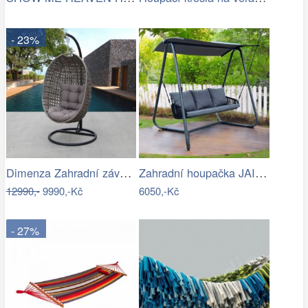
- 23%
Dimenza Zahradní závěsná houpačka…
Zahradní houpačka JAIRA Tempo Kondela
12990,-
9990,-Kč
6050,-Kč
- 27%