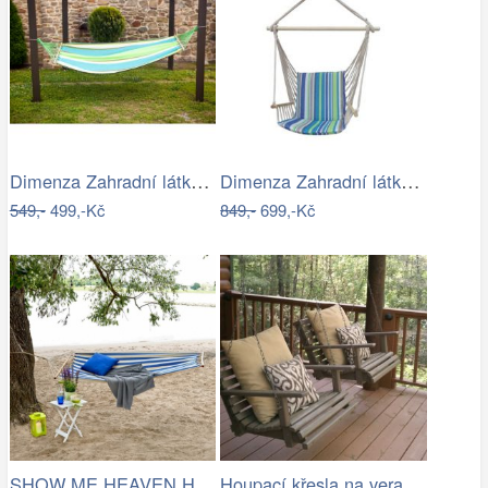
Dimenza Zahradní látková houpací síť s…
Dimenza Zahradní látková houpačka…
549,-
499,-Kč
849,-
699,-Kč
SHOW ME HEAVEN Houpací síť, pruhy…
Houpací křesla na verandě