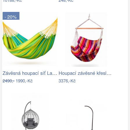
- 20%
Závěsná houpací síť La Siesta SONRISA -…
Houpací závěsné křeslo Colca
2490,-
1990,-Kč
3376,-Kč