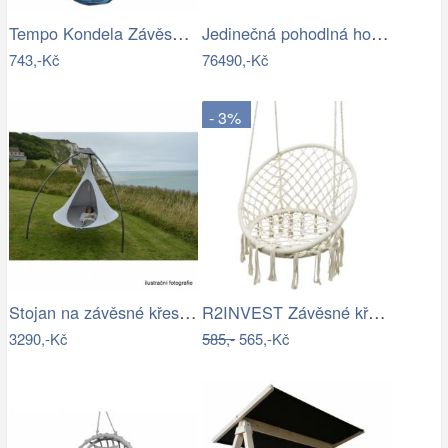
Tempo Kondela Závěsné houpací křeslo…
Jedinečná pohodlná houpačka - TS
743,-Kč
76490,-Kč
- 3%
Stojan na závěsné křeslo HAKI Tempo…
R2INVEST Závěsné křeslo s třásněmi…
3290,-Kč
585,-
565,-Kč