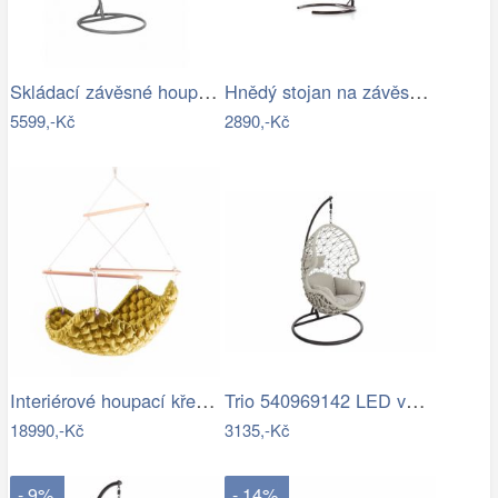
Skládací závěsné houpací křeslo…
Hnědý stojan na závěsné houpací křeslo…
5599,-Kč
2890,-Kč
Interiérové houpací křeslo Swingy In…
Trio 540969142 LED venkovní sloupek…
18990,-Kč
3135,-Kč
- 9%
- 14%