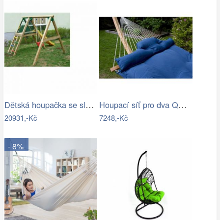
Dětská houpačka se sluzavkou - VK
Houpací síť pro dva QUEEN modrá
20931,-Kč
7248,-Kč
- 8%