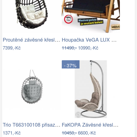
Proutěné závěsné křeslo Lena, hnědý rám…
Houpačka VeGA LUX GREEN Mdum
7399,-Kč
11490,-
10990,-Kč
- 37%
Trio T663100108 přisazené stropní…
FaKOPA Závěsné křeslo do domu i na…
1371,-Kč
10450,-
6600,-Kč