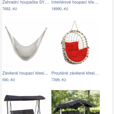
Zahradní houpačka SYLVA Rojaplast
Interiérové houpací křeslo Swingy In…
7682,-Kč
18990,-Kč
Závěsné houpací křeslo KAZAN Tempo…
Proutěné závěsné křeslo Lena, bílý rám…
590,-Kč
7399,-Kč