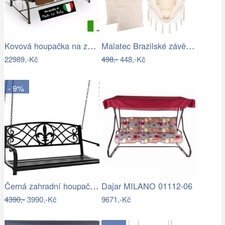
Kovová houpačka na zahradu - VGD
Malatec Brazilské závěsné houpací…
22989,-Kč
498,-
448,-Kč
- 9%
Černá zahradní houpačka Ameli
Dajar MILANO 01112-06
4390,-
3990,-Kč
9671,-Kč