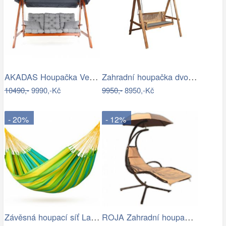
AKADAS Houpačka VeGA SOLTOU Mdum
Zahradní houpačka dvoumístná CANNES
10490,-
9990,-Kč
9950,-
8950,-Kč
- 20%
- 12%
Závěsná houpací síť La Siesta SONRISA -…
ROJA Zahradní houpačka ZW 6119 - béžová