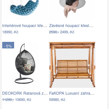
Interiérové houpací křeslo Swingy In…
Závěsné houpací křeslo, světle šedá,…
18990,-Kč
2590,-
2499,-Kč
- 5%
DEOKORK Ratanová závěsná houpačka SARAH
FaKOPA Luxusní zahradní houpačka se…
11290,-
10690,-Kč
59980,-Kč