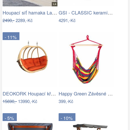
Houpací síť hamaka La Siesta MODESTA -…
GSI - CLASSIC keramický sloup k…
2490,-
2289,-Kč
4291,-Kč
- 11%
DEOKORK Houpací křeslo PETRA na…
Happy Green Závěsné houpací křeslo…
15690,-
13990,-Kč
399,-Kč
- 5%
- 10%