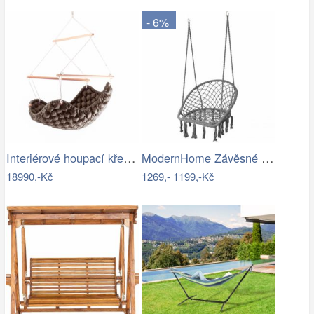
- 6%
Interiérové houpací křeslo Swingy In…
ModernHome Závěsné křeslo s třásněmi -…
18990,-Kč
1269,-
1199,-Kč