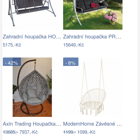
Zahradní houpačka HOLLYWOOD ROJAPLAST
Zahradní houpačka PRAGG - GD
5175,-Kč
15649,-Kč
- 42%
- 8%
Axin Trading Houpačka závěsná Charlotte
ModernHome Závěsné křeslo s třásněmi -…
13685,-
7937,-Kč
1199,-
1099,-Kč