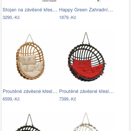
Stojan na závěsné křeslo HAKI Tempo…
Happy Green Zahradní houpačka Stripy II
3290,-Kč
1879,-Kč
Proutěné závěsné křeslo Lena, přírodní…
Proutěné závěsné křeslo Elis, hnědý rám…
6599,-Kč
7399,-Kč