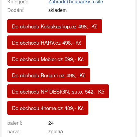
Kategorie:
Zahradní houpačky a sítě
Dodání:
skladem
Do obchodu Kokiskashop.cz
498
,-
Kč
Do obchodu HARV.cz
498
,-
Kč
Do obchodu Mobler.cz
599
,-
Kč
Do obchodu Bonami.cz
498
,-
Kč
Do obchodu NP-DESIGN, s.r.o.
542
,-
Kč
Do obchodu 4home.cz
409
,-
Kč
balení:
24
barva:
zelená