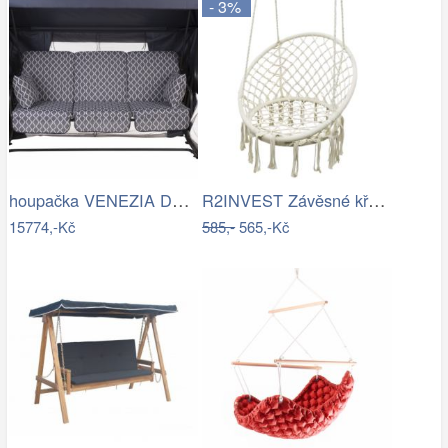
- 3%
houpačka VENEZIA Dajar
R2INVEST Závěsné křeslo s třásněmi…
15774,-Kč
585,-
565,-Kč