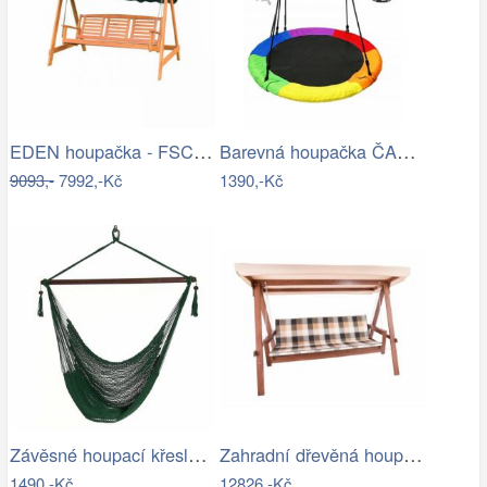
EDEN houpačka - FSC ROJAPLAST
Barevná houpačka ČAPÍ HNÍZDO 110 cm
9093,-
7992,-Kč
1390,-Kč
Závěsné houpací křeslo BASKO Tempo…
Zahradní dřevěná houpačka-RJ
1490,-Kč
12826,-Kč