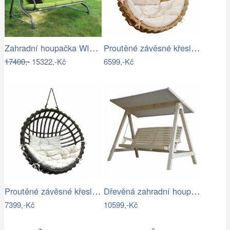
Zahradní houpačka WIENN - GD
Proutěné závěsné křeslo Elis, přírodní…
17400,-
15322,-Kč
6599,-Kč
Proutěné závěsné křeslo Elis, hnědý rám…
Dřevěná zahradní houpačka Lucas pro 4…
7399,-Kč
10599,-Kč