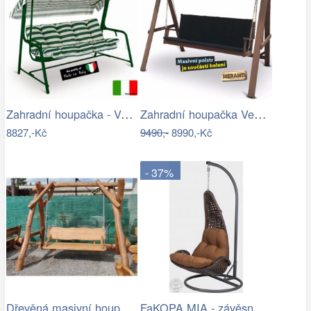
Zahradní houpačka - VGD
Zahradní houpačka VeGA BAHARA Mdum
8827,-Kč
9490,-
8990,-Kč
- 37%
Dřevěná masivní houpačka - HC
FaKOPA MIA - závěsné křeslo z ratanu…