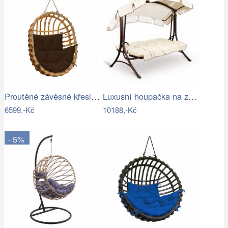
Proutěné závěsné křeslo Lena, přírodní…
Luxusní houpačka na zahradu - VGD
6599,-Kč
10188,-Kč
- 5%