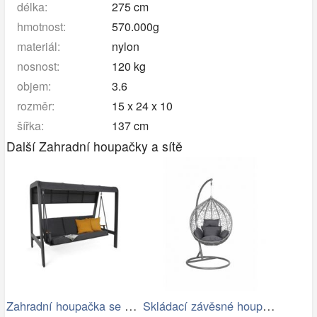
délka:
275 cm
hmotnost:
570.000g
materiál:
nylon
nosnost:
120 kg
objem:
3.6
rozměr:
15 x 24 x 10
šířka:
137 cm
Další Zahradní houpačky a sítě
Zahradní houpačka se stříškou GH434015
Skládací závěsné houpací křeslo…