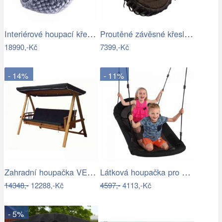
Interiérové houpací křeslo Swingy In…
Proutěné závěsné křeslo Lena, hnědý rám…
18990,-Kč
7399,-Kč
- 14%
- 11%
Zahradní houpačka VEGAS LUX Rojaplast
Látková houpačka pro děti-ZO
14348,-
12288,-Kč
4597,-
4113,-Kč
- 5%