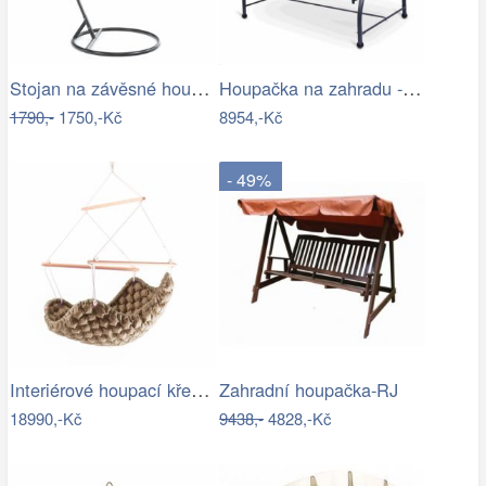
Stojan na závěsné houpací křeslo OTAN…
Houpačka na zahradu - VGD
1790,-
1750,-Kč
8954,-Kč
- 49%
Interiérové houpací křeslo Swingy In…
Zahradní houpačka-RJ
18990,-Kč
9438,-
4828,-Kč