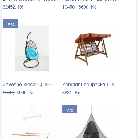
32452,-Kč
10450,-
6600,-Kč
- 8%
Závěsné křeslo QUEEN, modrý sedák
Zahradní houpačka LUISA ROJAPLAST
5399,-
4990,-Kč
8881,-Kč
- 4%