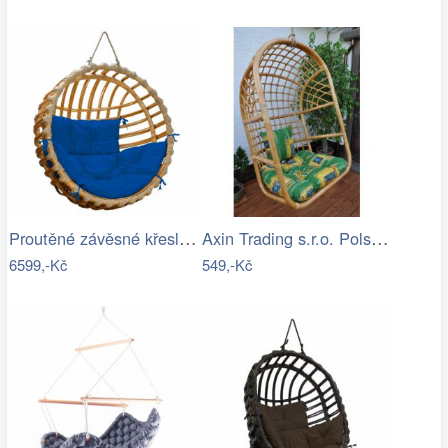
Proutěné závěsné křeslo Elis, přírodní…
Axin Trading s.r.o. Polstr na závěsnou…
6599,-Kč
549,-Kč