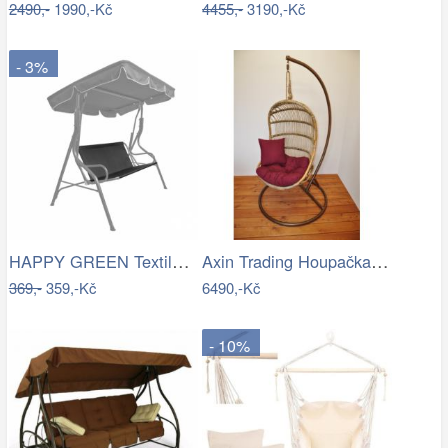
2490,-
1990,-Kč
4455,-
3190,-Kč
- 3%
HAPPY GREEN Textilní sedák na houpačku,…
Axin Trading Houpačka závěsná Bella se…
369,-
359,-Kč
6490,-Kč
- 10%