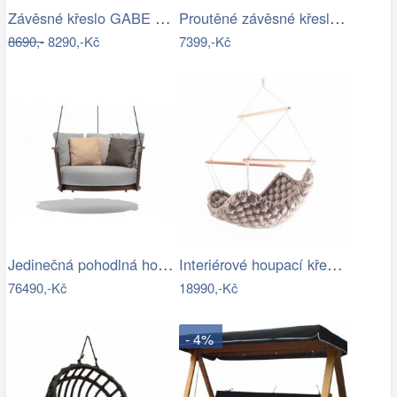
Závěsné křeslo GABE Tempo Kondela
Proutěné závěsné křeslo Elis, hnědý rám…
8690,-
8290,-Kč
7399,-Kč
Jedinečná pohodlná houpačka - TS
Interiérové houpací křeslo Swingy In…
76490,-Kč
18990,-Kč
- 4%