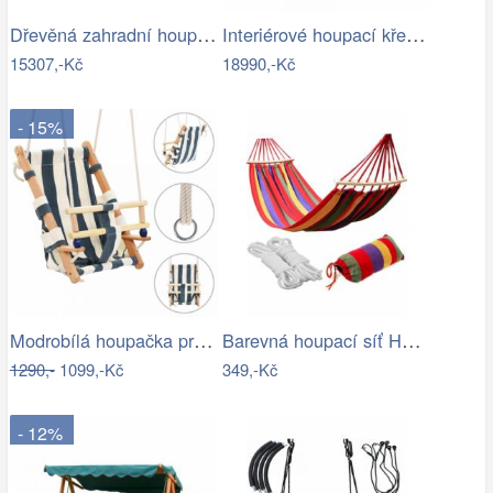
Dřevěná zahradní houpačka - VGD
Interiérové houpací křeslo Swingy In…
15307,-Kč
18990,-Kč
- 15%
Modrobílá houpačka pro batolata LAPSI
Barevná houpací síť HAMAK pro 2 osoby…
1290,-
1099,-Kč
349,-Kč
- 12%