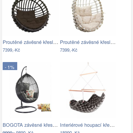
Proutěné závěsné křeslo Elis, hnědý rám…
Proutěné závěsné křeslo Lena, bílý rám…
7399,-Kč
7399,-Kč
- 1%
BOGOTA závěsné křeslo ROJAPLAST
Interiérové houpací křeslo Swingy In…
9990,-
9890,-Kč
18990,-Kč