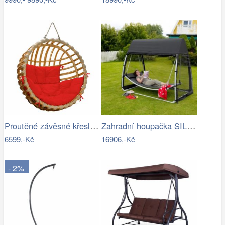
Proutěné závěsné křeslo Elis, přírodní…
Zahradní houpačka SILASS - GD
6599,-Kč
16906,-Kč
- 2%