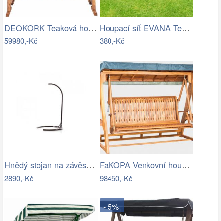
DEOKORK Teaková houpačka AVANTI Šíře…
Houpací síť EVANA Tempo Kondela
59980,-Kč
380,-Kč
Hnědý stojan na závěsné houpací křeslo…
FaKOPA Venkovní houpačka ze dřeva…
2890,-Kč
98450,-Kč
- 5%