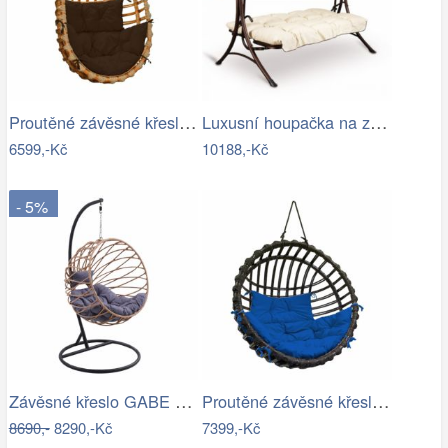
Proutěné závěsné křeslo Lena, přírodní…
Luxusní houpačka na zahradu - VGD
6599,-Kč
10188,-Kč
- 5%
Závěsné křeslo GABE Tempo Kondela
Proutěné závěsné křeslo Elis, hnědý rám…
8690,-
8290,-Kč
7399,-Kč