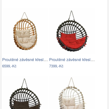
Proutěné závěsné křeslo Lena, přírodní…
Proutěné závěsné křeslo Elis, hnědý rám…
6599,-Kč
7399,-Kč