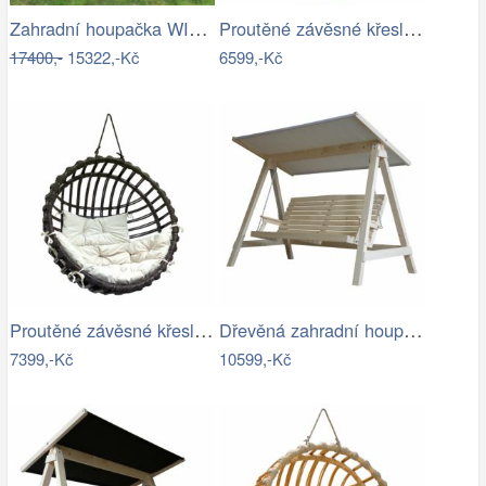
Zahradní houpačka WIENN - GD
Proutěné závěsné křeslo Elis, přírodní…
17400,-
15322,-Kč
6599,-Kč
Proutěné závěsné křeslo Elis, hnědý rám…
Dřevěná zahradní houpačka Lucas pro 4…
7399,-Kč
10599,-Kč