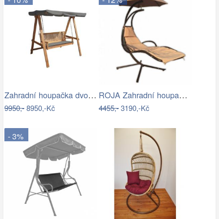
Zahradní houpačka dvoumístná CANNES
ROJA Zahradní houpačka ZW 6119 - béžová
9950,-
8950,-Kč
4455,-
3190,-Kč
- 3%