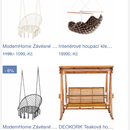
ModernHome Závěsné křeslo s třásněmi -…
Interiérové houpací křeslo Swingy In…
1199,-
1099,-Kč
18990,-Kč
- 6%
ModernHome Závěsné křeslo s třásněmi -…
DEOKORK Teaková houpačka AVANTI Šíře…