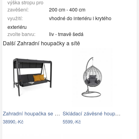
výška stropu pro
zavěšení:
200 cm - 400 cm
využití:
vhodné do interiéru i krytého
exteriéru
zvolte barvu:
liv - tmavě šedá
Další Zahradní houpačky a sítě
Zahradní houpačka se stříškou GH434015
Skládací závěsné houpací křeslo…
38990,-Kč
5599,-Kč