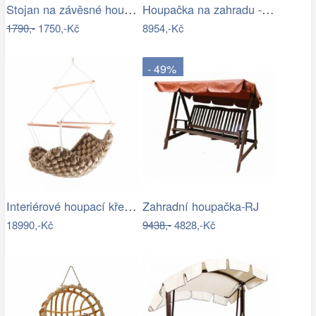
Stojan na závěsné houpací křeslo OTAN…
Houpačka na zahradu - VGD
1790,-
1750,-Kč
8954,-Kč
- 49%
Interiérové houpací křeslo Swingy In…
Zahradní houpačka-RJ
18990,-Kč
9438,-
4828,-Kč