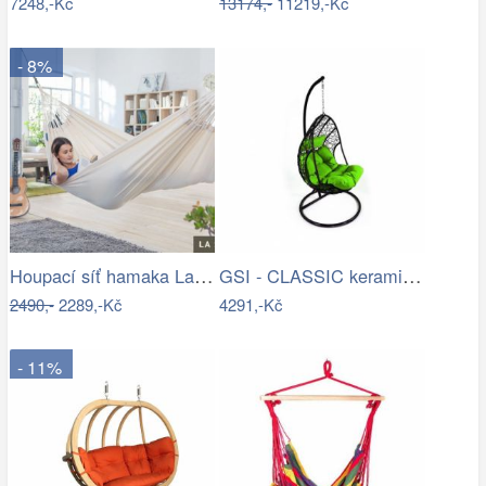
7248,-Kč
13174,-
11219,-Kč
- 8%
Houpací síť hamaka La Siesta MODESTA -…
GSI - CLASSIC keramický sloup k…
2490,-
2289,-Kč
4291,-Kč
- 11%