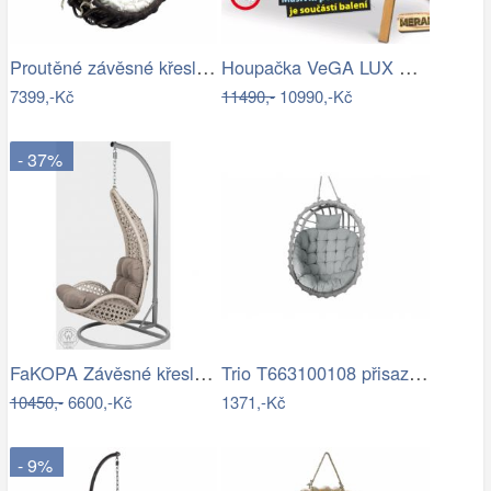
Proutěné závěsné křeslo Lena, hnědý rám…
Houpačka VeGA LUX GREEN Mdum
7399,-Kč
11490,-
10990,-Kč
- 37%
FaKOPA Závěsné křeslo do domu i na…
Trio T663100108 přisazené stropní…
10450,-
6600,-Kč
1371,-Kč
- 9%