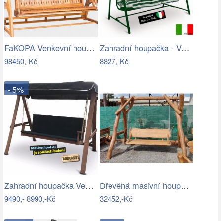
FaKOPA Venkovní houpačka ze dřeva…
Zahradní houpačka - VGD
98450,-Kč
8827,-Kč
- 5%
Zahradní houpačka VeGA BAHARA Mdum
Dřevěná masivní houpačka - HC
9490,-
8990,-Kč
32452,-Kč