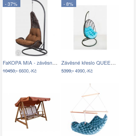
- 37%
- 8%
FaKOPA MIA - závěsné křeslo z ratanu…
Závěsné křeslo QUEEN, modrý sedák
10450,-
6600,-Kč
5399,-
4990,-Kč