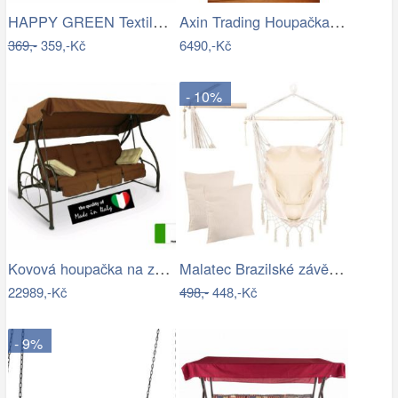
HAPPY GREEN Textilní sedák na houpačku,…
Axin Trading Houpačka závěsná Bella se…
369,-
359,-Kč
6490,-Kč
- 10%
Kovová houpačka na zahradu - VGD
Malatec Brazilské závěsné houpací…
22989,-Kč
498,-
448,-Kč
- 9%