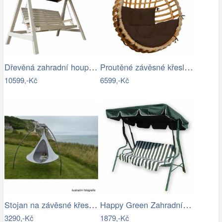
Dřevěná zahradní houpačka Lucas pro 4…
Proutěné závěsné křeslo Elis, přírodní…
10599,-Kč
6599,-Kč
Stojan na závěsné křeslo HAKI Tempo…
Happy Green Zahradní houpačka Stripy II
3290,-Kč
1879,-Kč