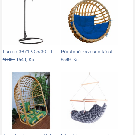
Lucide 36712/05/30 - LED Stojací lampa…
Proutěné závěsné křeslo Elis, přírodní…
1690,-
1540,-Kč
6599,-Kč