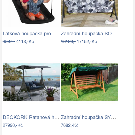
Látková houpačka pro děti-ZO
Zahradní houpačka SOFFIA - GD
4597,-
4113,-Kč
18120,-
17152,-Kč
DEOKORK Ratanová houpačka GIANA
Zahradní houpačka SYLVA Rojaplast
27990,-Kč
7682,-Kč