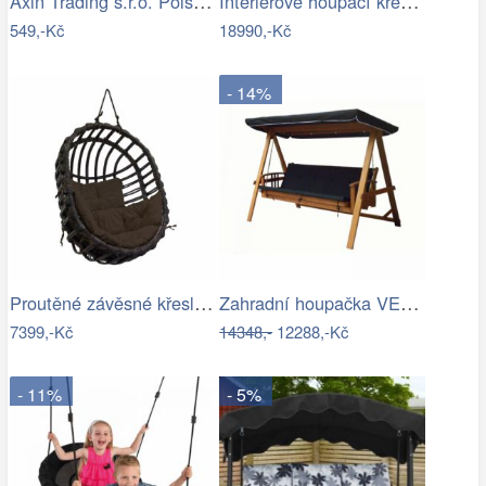
Axin Trading s.r.o. Polstr na závěsnou…
Interiérové houpací křeslo Swingy In…
549,-Kč
18990,-Kč
- 14%
Proutěné závěsné křeslo Lena, hnědý rám…
Zahradní houpačka VEGAS LUX Rojaplast
7399,-Kč
14348,-
12288,-Kč
- 11%
- 5%