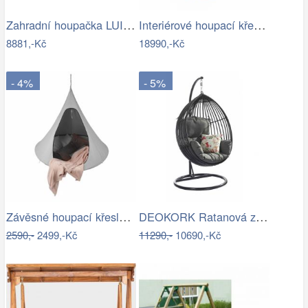
Zahradní houpačka LUISA ROJAPLAST
Interiérové houpací křeslo Swingy In…
8881,-Kč
18990,-Kč
- 4%
- 5%
Závěsné houpací křeslo, světle šedá,…
DEOKORK Ratanová závěsná houpačka SARAH
2590,-
2499,-Kč
11290,-
10690,-Kč