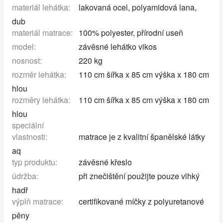
materiál lehátka:
lakovaná ocel, polyamidová lana,
dub
materiál matrace:
100% polyester, přírodní useň
model:
závěsné lehátko vikos
nosnost:
220 kg
rozměr lehátka:
110 cm šířka x 85 cm výška x 180 cm
hlou
rozměry lehátka:
110 cm šířka x 85 cm výška x 180 cm
hlou
speciální
vlastnosti:
matrace je z kvalitní španělské látky
aq
typ produktu:
závěsné křeslo
údržba:
při znečištění použijte pouze vlhký
hadř
výplň matrace:
certifikované míčky z polyuretanové
pěny