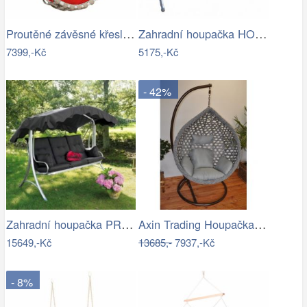
Proutěné závěsné křeslo Lena, bílý rám…
Zahradní houpačka HOLLYWOOD ROJAPLAST
7399,-Kč
5175,-Kč
- 42%
Zahradní houpačka PRAGG - GD
Axin Trading Houpačka závěsná Charlotte
15649,-Kč
13685,-
7937,-Kč
- 8%