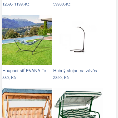
1269,-
1199,-Kč
59980,-Kč
Houpací síť EVANA Tempo Kondela
Hnědý stojan na závěsné houpací křeslo…
380,-Kč
2890,-Kč