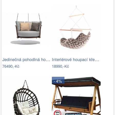
Jedinečná pohodlná houpačka - TS
Interiérové houpací křeslo Swingy In…
76490,-Kč
18990,-Kč
- 4%