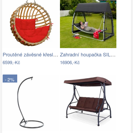
Proutěné závěsné křeslo Elis, přírodní…
Zahradní houpačka SILASS - GD
6599,-Kč
16906,-Kč
- 2%