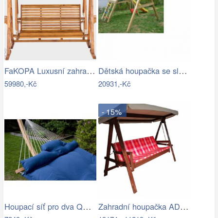
FaKOPA Luxusní zahradní houpačka se…
Dětská houpačka se sluzavkou - VK
59980,-Kč
20931,-Kč
- 15%
Houpací síť pro dva QUEEN modrá
Zahradní houpačka ADELAIDA Rojaplast