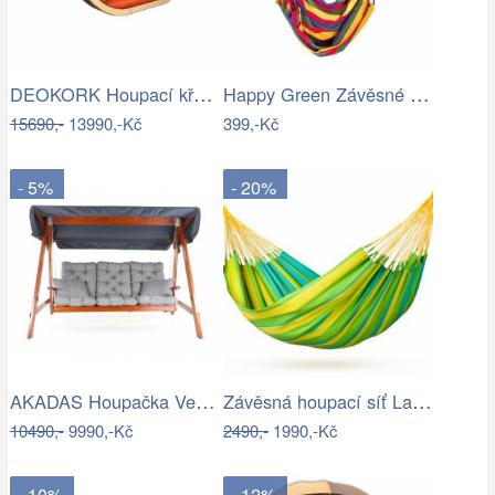
DEOKORK Houpací křeslo PETRA na…
Happy Green Závěsné houpací křeslo…
15690,-
13990,-Kč
399,-Kč
- 5%
- 20%
AKADAS Houpačka VeGA SOLTOU Mdum
Závěsná houpací síť La Siesta SONRISA -…
10490,-
9990,-Kč
2490,-
1990,-Kč
- 10%
- 12%