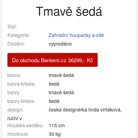
Tmavě šedá
Styl:
Kategorie:
Zahradní houpačky a sítě
Dodání:
vyprodáno
Do obchodu Benlemi.cz
36299
,-
Kč
barva:
tmavě šedá
barva křesla:
šedá
barvy:
tmavě šedá
barvy křesla:
šedá
design:
česká designérka linda vrňáková,
ruční v
hloubka sedáku:
115 cm
hmotnost:
30 kg