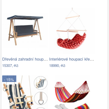
Dřevěná zahradní houpačka - VGD
Interiérové houpací křeslo Swingy In…
15307,-Kč
18990,-Kč
- 15%