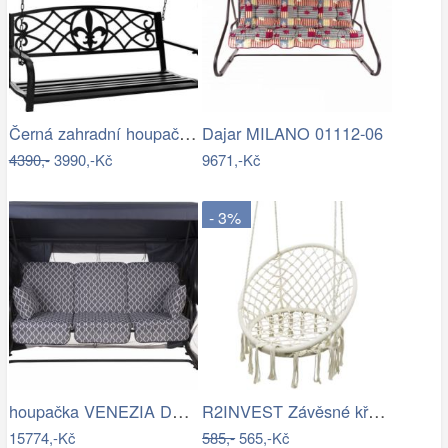
Černá zahradní houpačka Ameli
Dajar MILANO 01112-06
4390,-
3990,-Kč
9671,-Kč
- 3%
houpačka VENEZIA Dajar
R2INVEST Závěsné křeslo s třásněmi…
15774,-Kč
585,-
565,-Kč