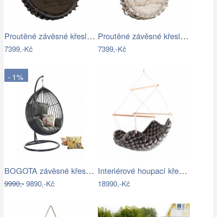
Proutěné závěsné křeslo Elis, hnědý rám…
Proutěné závěsné křeslo Lena, bílý rám…
7399,-Kč
7399,-Kč
- 1%
BOGOTA závěsné křeslo ROJAPLAST
Interiérové houpací křeslo Swingy In…
9990,-
9890,-Kč
18990,-Kč