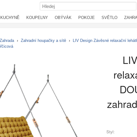
KUCHYNĚ
KOUPELNY
OBÝVÁK
POKOJE
SVĚTLO
ZAHR
Zahrada
›
Zahradní houpačky a sítě
›
LIV Design Závěsné relaxační lehá
ořčicová
LI
relax
DOU
zahrad
Styl: