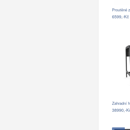
Proutěné z
6599,-Kč
Zahradní 
38990,-K