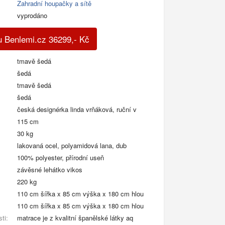
Zahradní houpačky a sítě
vyprodáno
u Benlemi.cz
36299
,-
Kč
tmavě šedá
šedá
tmavě šedá
šedá
česká designérka linda vrňáková, ruční v
115 cm
30 kg
lakovaná ocel, polyamidová lana, dub
:
100% polyester, přírodní useň
závěsné lehátko vikos
220 kg
110 cm šířka x 85 cm výška x 180 cm hlou
110 cm šířka x 85 cm výška x 180 cm hlou
ti:
matrace je z kvalitní španělské látky aq