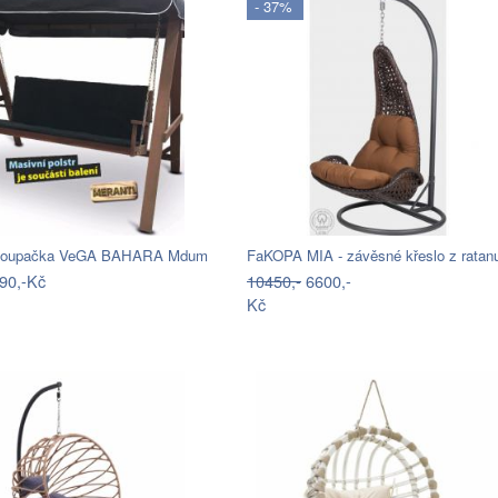
- 37%
 houpačka VeGA BAHARA Mdum
FaKOPA MIA - závěsné křeslo z rata
90,-Kč
10450,-
6600,-
Kč