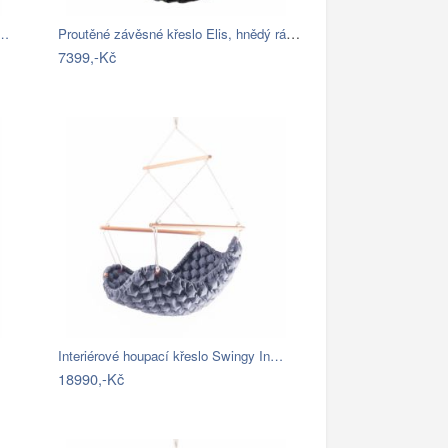
Proutěné závěsné křeslo Elis, hnědý rám…
í…
7399,-Kč
Interiérové houpací křeslo Swingy In…
18990,-Kč