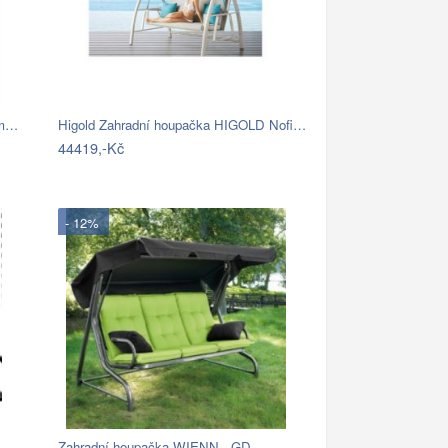
ám…
Higold Zahradní houpačka HIGOLD Nofi…
44419,-Kč
- 12%
Zahradní houpačka WIENN - GD