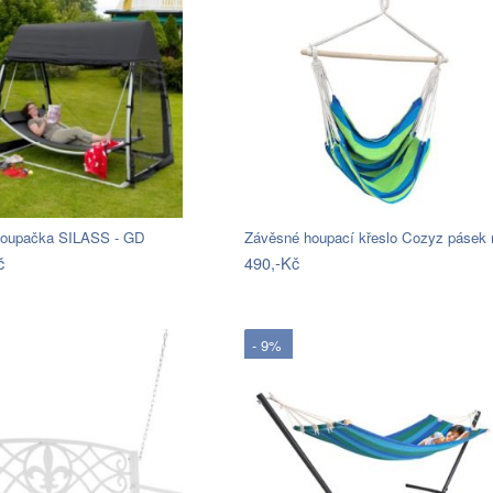
houpačka SILASS - GD
č
490,-Kč
- 9%