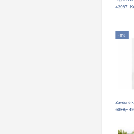
43987,-K
- 8%
Závěsné k
5399,-
49