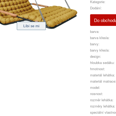
Kategorie:
Dodání:
Do obchod
barva:
barva křesla:
barvy:
barvy křesla:
design:
hloubka sedáku:
hmotnost:
materiál lehátka:
materiál matrace
model:
nosnost:
rozměr lehátka:
rozměry lehátka:
speciální vlastnos