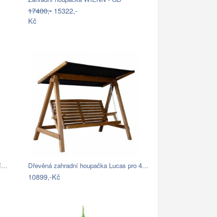
17400,-
15322,-
Kč
ní…
Dřevěná zahradní houpačka Lucas pro 4…
10899,-Kč