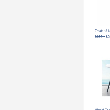
Závěsné k
8690,-
82
Higold Za