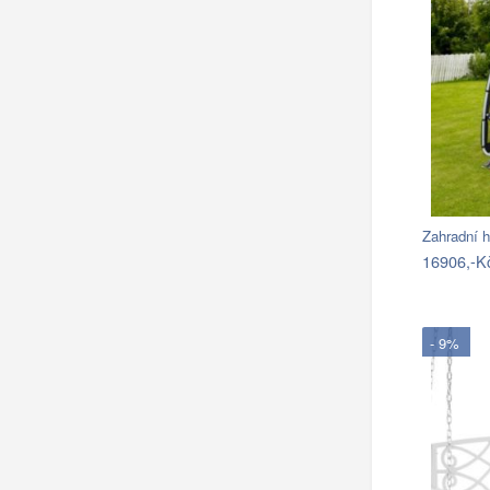
Zahradní 
16906,-K
- 9%