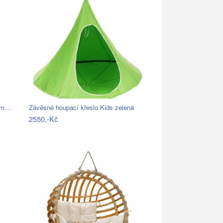
Závěsné houpací křeslo Cozyz pásek modrá
Závěsné houpací křeslo Kids zelená
2550,-Kč