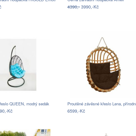
č
4390,-
3990,-Kč
řeslo QUEEN, modrý sedák
Proutěné závěsné křeslo Lena, přírod
90,-Kč
6599,-Kč