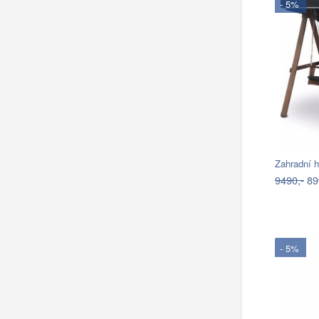
- 5%
Zahradní
9490,-
89
- 5%