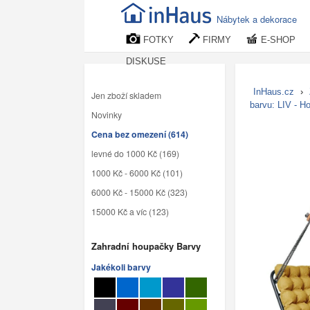
Nábytek a dekorace
FOTKY
FIRMY
E-SHOP
DISKUSE
InHaus.cz
›
Jen zboží skladem
barvu: LIV - H
Novinky
Cena bez omezení (614)
levné do 1000 Kč (169)
1000 Kč - 6000 Kč (101)
6000 Kč - 15000 Kč (323)
15000 Kč a víc (123)
Zahradní houpačky Barvy
Jakékoli barvy