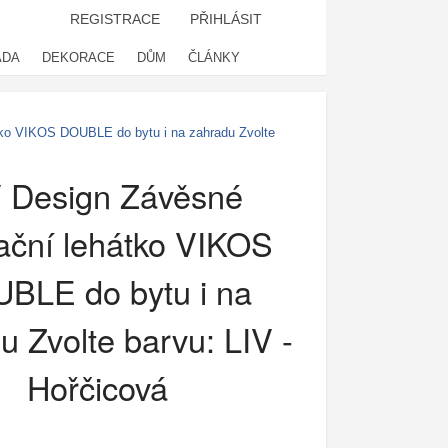
REGISTRACE
PŘIHLÁSIT
ADA
DEKORACE
DŮM
ČLÁNKY
tko VIKOS DOUBLE do bytu i na zahradu Zvolte
V Design Závěsné
ační lehátko VIKOS
BLE do bytu i na
u Zvolte barvu: LIV -
Hořčicová