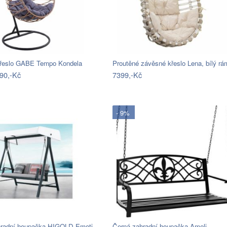
řeslo GABE Tempo Kondela
Proutěné závěsné křeslo Lena, bílý r
90,-Kč
7399,-Kč
- 9%
hradní houpačka HIGOLD Emoti
Černá zahradní houpačka Ameli