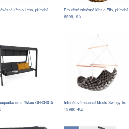
ávěsné křeslo Lena, přírodní…
Proutěné závěsné křeslo Elis, přírodn
6599,-Kč
houpačka se stříškou GH434015
Interiérové houpací křeslo Swingy In…
č
18990,-Kč