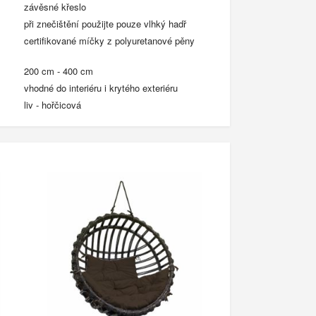
závěsné křeslo
při znečištění použijte pouze vlhký hadř
certifikované míčky z polyuretanové pěny
200 cm - 400 cm
vhodné do interiéru i krytého exteriéru
liv - hořčicová