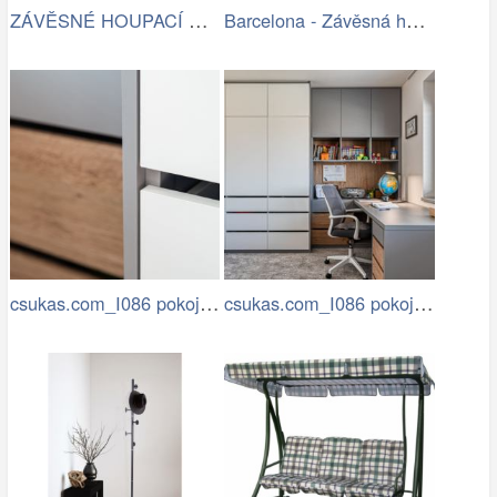
ZÁVĚSNÉ HOUPACÍ KŘESLO CHILLO, ŠEDÉ
Barcelona - Závěsná houpačka (šedá)
csukas.com_I086 pokoje a pracovna…
csukas.com_I086 pokoje a pracovna…