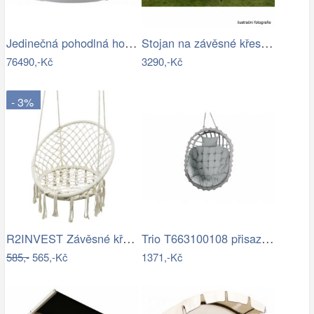
Jedinečná pohodlná houpačka - TS
Stojan na závěsné křeslo HAKI Tempo…
76490,-Kč
3290,-Kč
- 3%
R2INVEST Závěsné křeslo s třásněmi…
Trio T663100108 přisazené stropní…
585,-
565,-Kč
1371,-Kč