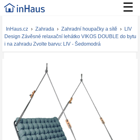
☰
InHaus.cz
›
Zahrada
›
Zahradní houpačky a sítě
›
LIV
Design Závěsné relaxační lehátko VIKOS DOUBLE do bytu
i na zahradu Zvolte barvu: LIV - Šedomodrá