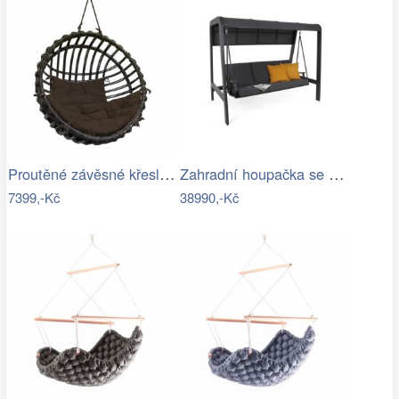
Proutěné závěsné křeslo Elis, hnědý rám…
Zahradní houpačka se stříškou GH434015
7399,-Kč
38990,-Kč