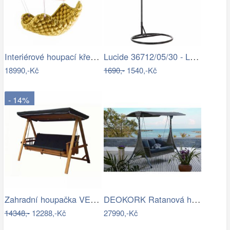
Interiérové houpací křeslo Swingy In…
Lucide 36712/05/30 - LED Stojací lampa…
18990,-Kč
1690,-
1540,-Kč
- 14%
Zahradní houpačka VEGAS LUX Rojaplast
DEOKORK Ratanová houpačka GIANA
14348,-
12288,-Kč
27990,-Kč