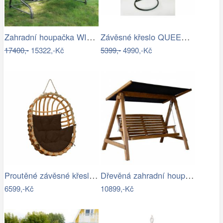
Zahradní houpačka WIENN - GD
Závěsné křeslo QUEEN, modrý sedák
17400,-
15322,-Kč
5399,-
4990,-Kč
Proutěné závěsné křeslo Lena, přírodní…
Dřevěná zahradní houpačka Lucas pro 4…
6599,-Kč
10899,-Kč