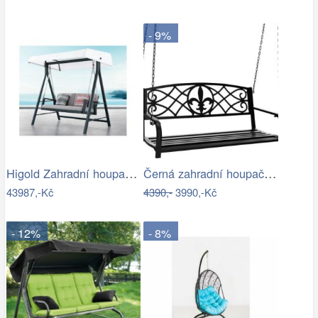
- 9%
Higold Zahradní houpačka HIGOLD Emoti
Černá zahradní houpačka Ameli
43987,-Kč
4390,-
3990,-Kč
- 12%
- 8%