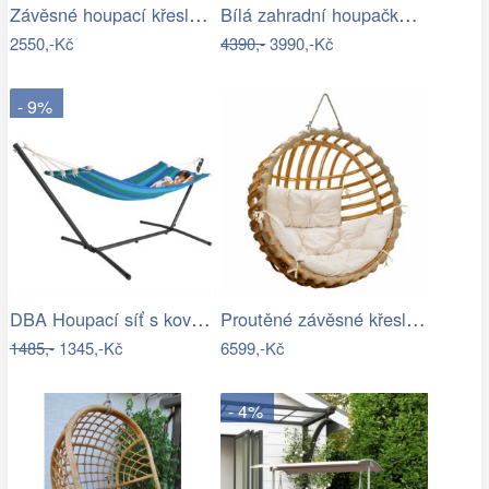
Závěsné houpací křeslo Kids zelená
Bílá zahradní houpačka Ameli
2550,-Kč
4390,-
3990,-Kč
- 9%
DBA Houpací síť s kovovým rámem 200 x…
Proutěné závěsné křeslo Elis, přírodní…
1485,-
1345,-Kč
6599,-Kč
- 4%