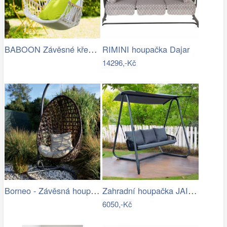
BABOON Závěsné křeslo s područkami
RIMINI houpačka Dajar
14296,-Kč
Borneo - Závěsná houpačka (grafit) |…
Zahradní houpačka JAIRA Tempo Kondela
6050,-Kč