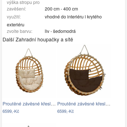
výška stropu pro
zavěšení:
200 cm - 400 cm
využití:
vhodné do interiéru i krytého
exteriéru
zvolte barvu:
liv - šedomodrá
Další Zahradní houpačky a sítě
Proutěné závěsné křeslo Lena, přírodní…
Proutěné závěsné křeslo Elis, přírodní…
6599,-Kč
6599,-Kč