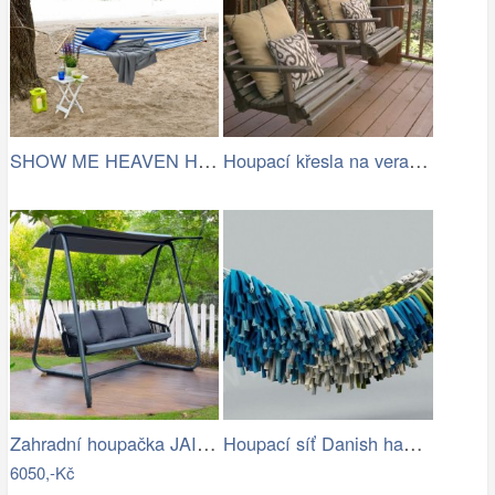
SHOW ME HEAVEN Houpací síť, pruhy…
Houpací křesla na verandě
Zahradní houpačka JAIRA Tempo Kondela
Houpací síť Danish hammock - Artedio.cz
6050,-Kč