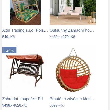
Axin Trading s.r.o. Polstr na závěsnou…
Outsunny Zahradní houpačka, dvoumístná,…
549,-Kč
4439,-
4279,-Kč
- 49%
Proutěné závěsné křeslo Elis, přírodní…
Zahradní houpačka-RJ
9438,-
4828,-Kč
6599,-Kč