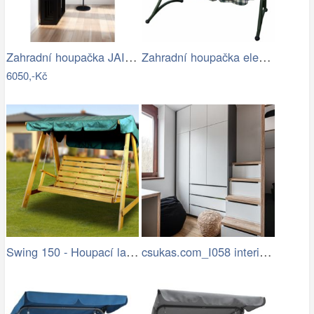
Zahradní houpačka JAIRA Tempo Kondela
Zahradní houpačka elena II (zelená)
6050,-Kč
Swing 150 - Houpací lavice (pinie)
csukas.com_I058 interier bytu 4kk 070…