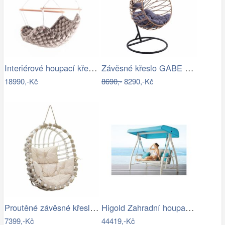
Interiérové houpací křeslo Swingy In…
Závěsné křeslo GABE Tempo Kondela
18990,-Kč
8690,-
8290,-Kč
Proutěné závěsné křeslo Lena, bílý rám…
Higold Zahradní houpačka HIGOLD Nofi…
7399,-Kč
44419,-Kč