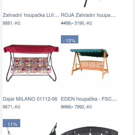
Zahradní houpačka LUISA ROJAPLAST
ROJA Zahradní houpačka ZW 6119 - béžová
8881,-Kč
4455,-
3190,-Kč
- 12%
EDEN houpačka - FSC ROJAPLAST
Dajar MILANO 01112-06
9671,-Kč
9093,-
7992,-Kč
- 11%