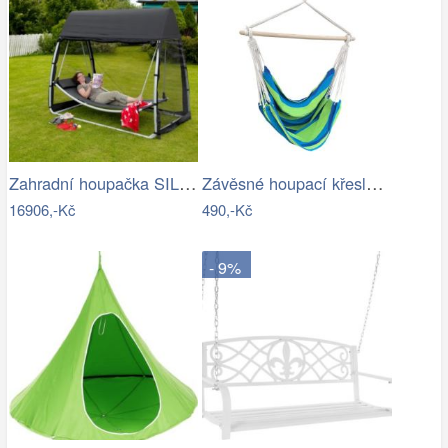
Zahradní houpačka SILASS - GD
Závěsné houpací křeslo Cozyz pásek modrá
16906,-Kč
490,-Kč
- 9%