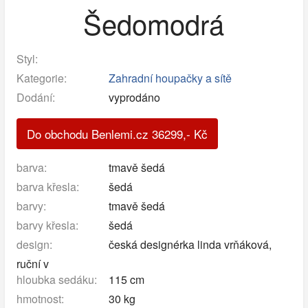
Šedomodrá
Styl:
Kategorie:
Zahradní houpačky a sítě
Dodání:
vyprodáno
Do obchodu Benlemi.cz
36299
,-
Kč
barva:
tmavě šedá
barva křesla:
šedá
barvy:
tmavě šedá
barvy křesla:
šedá
design:
česká designérka linda vrňáková,
ruční v
hloubka sedáku:
115 cm
hmotnost:
30 kg