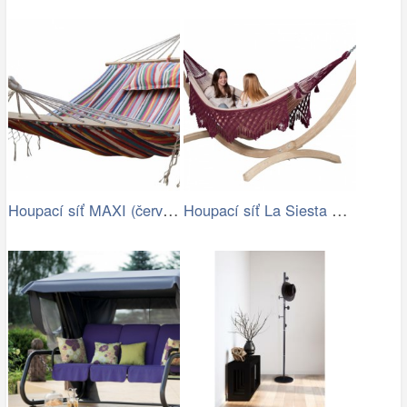
Houpací síť MAXI (červená) | Jena…
Houpací síť La Siesta Bossanova Family …