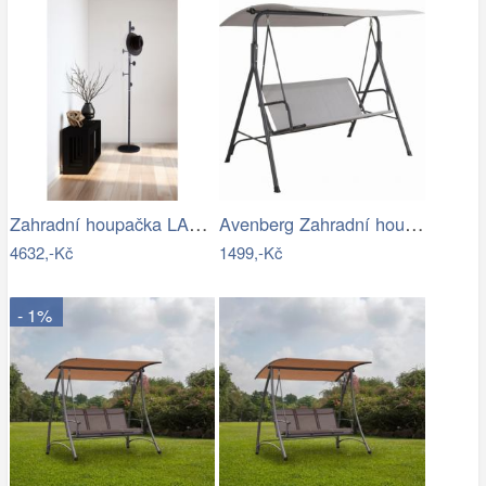
Zahradní houpačka LAMIA Tempo Kondela
Avenberg Zahradní houpačka Feline
4632,-Kč
1499,-Kč
- 1%