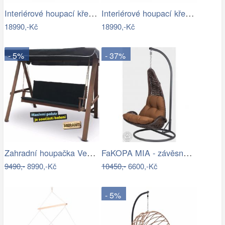
Interiérové houpací křeslo Swingy In…
Interiérové houpací křeslo Swingy In…
18990,-Kč
18990,-Kč
- 5%
- 37%
Zahradní houpačka VeGA BAHARA Mdum
FaKOPA MIA - závěsné křeslo z ratanu…
9490,-
8990,-Kč
10450,-
6600,-Kč
- 5%