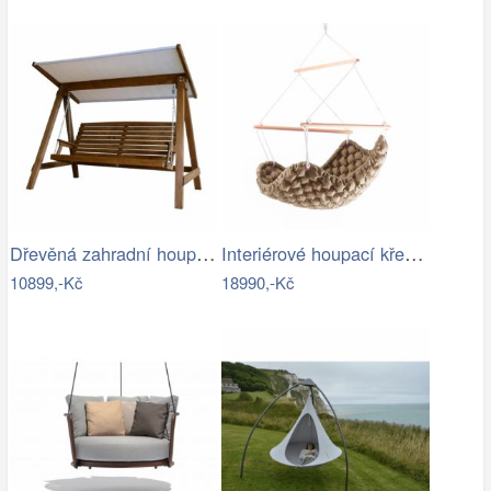
Dřevěná zahradní houpačka Lucas pro 4…
Interiérové houpací křeslo Swingy In…
10899,-Kč
18990,-Kč