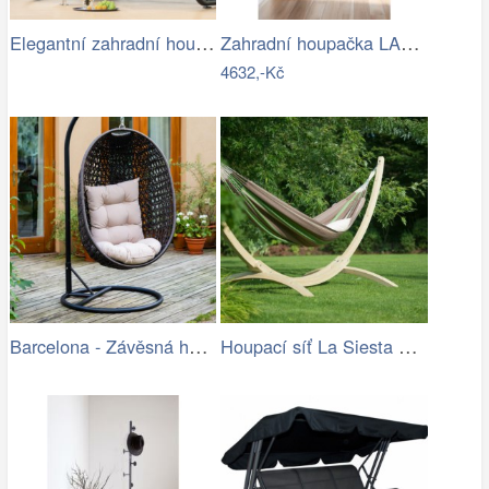
Elegantní zahradní houpačka VENEZIA
Zahradní houpačka LAMIA Tempo Kondela
4632,-Kč
Barcelona - Závěsná houpačka (hnědá)
Houpací síť La Siesta Flora Family …