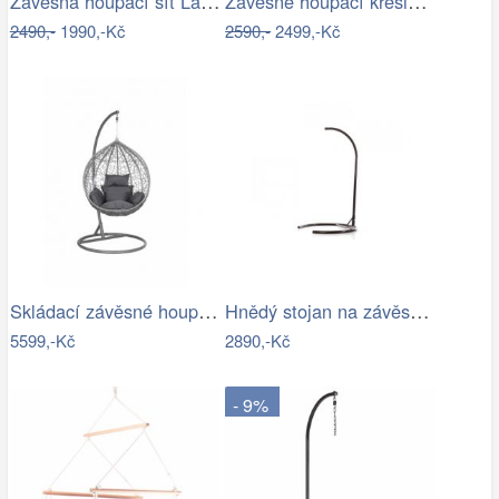
Závěsná houpací síť La Siesta SONRISA -…
Závěsné houpací křeslo, světle šedá,…
2490,-
1990,-Kč
2590,-
2499,-Kč
Skládací závěsné houpací křeslo…
Hnědý stojan na závěsné houpací křeslo…
5599,-Kč
2890,-Kč
- 9%