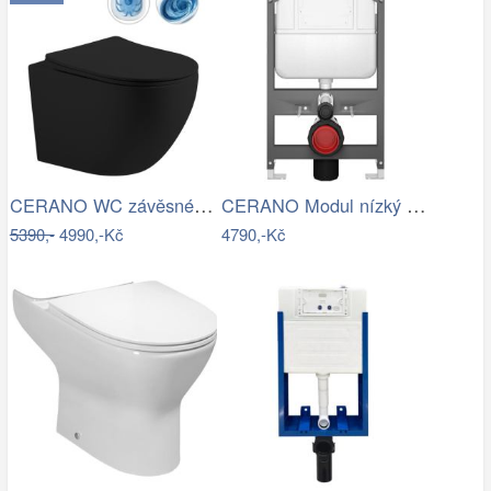
CERANO WC závěsné Cesso, Vortex + Slim…
CERANO Modul nízký pro WC závěsné Prime…
5390,-
4990,-Kč
4790,-Kč