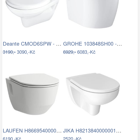
Deante CMOD6SPW - Závěsné WC s prkénkem…
GROHE 103848SH00 - Závěsné WC START…
3190,-
3090,-Kč
6929,-
6083,-Kč
LAUFEN H8669540000001 - Závěsné WC PRO …
JIKA H8213840000001 - Závěsné WC LYRA…
6190,-Kč
2520,-Kč