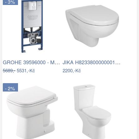
- 3%
GROHE 39596000 - Modul pro WC RAPID SLX…
JIKA H8233800000001 - Závěsné WC LYRA…
5689,-
5531,-Kč
2200,-Kč
- 2%