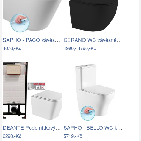
SAPHO - PACO závěsná WC mísa, Rimless,…
CERANO WC závěsné Cesso, Rimless + Slim…
4076,-Kč
4990,-
4790,-Kč
DEANTE Podomítkový rám, pro závěsné WC…
SAPHO - BELLO WC kombi, Rimless, spodní…
6290,-Kč
5719,-Kč