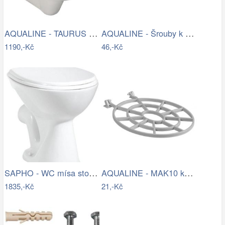
AQUALINE - TAURUS závěsná WC mísa,…
AQUALINE - Šrouby k WC dřevěným…
1190,-Kč
46,-Kč
SAPHO - WC mísa stojící, 36x47cm, zadní…
AQUALINE - MAK10 kotvící sada pro WC…
1835,-Kč
21,-Kč