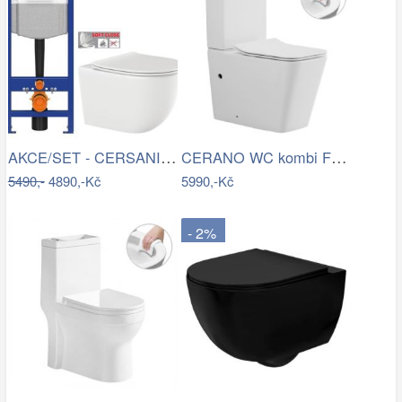
AKCE/SET - CERSANIT předstěnový…
CERANO WC kombi Forte, Rimless + Slim…
5490,-
4890,-Kč
5990,-Kč
- 2%