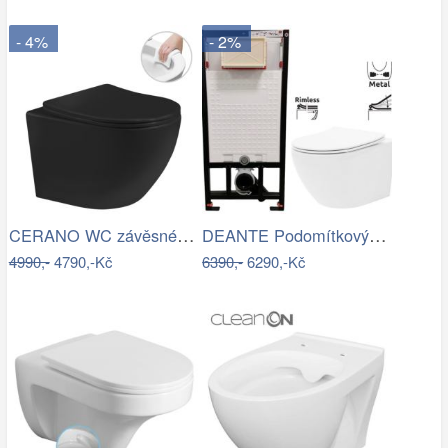
- 4%
- 2%
CERANO WC závěsné Cesso, Rimless + Slim…
DEANTE Podomítkový rám, pro závěsné WC…
4990,-
4790,-Kč
6390,-
6290,-Kč