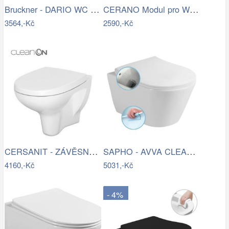
Bruckner - DARIO WC kombi mísa, Rimless…
CERANO Modul pro WC závěsné Lite - k…
3564,-Kč
2590,-Kč
CERSANIT - ZÁVĚSNÁ WC MÍSA ARTECO NEW…
SAPHO - AVVA CLEANWASH závěsná WC mísa,…
4160,-Kč
5031,-Kč
- 4%