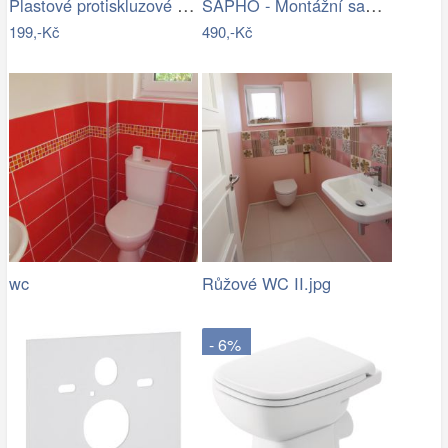
Plastové protiskluzové sedátko na WC…
SAPHO - Montážní sada pro závěsné WC…
199,-Kč
490,-Kč
wc
Růžové WC II.jpg
- 6%