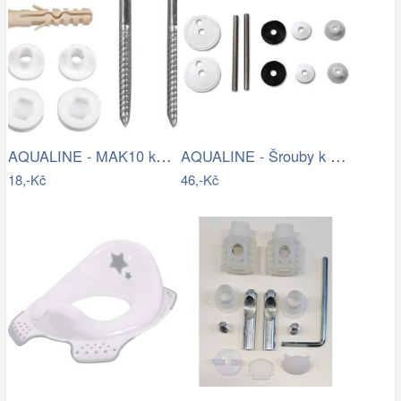
AQUALINE - MAK10 kotvící sada pro WC…
AQUALINE - Šrouby k WC dřevěným…
18,-Kč
46,-Kč