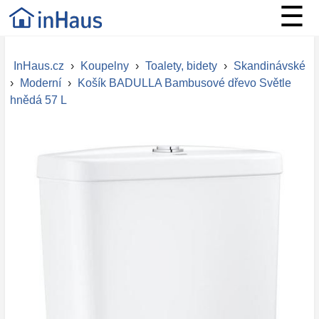
☰
InHaus.cz
›
Koupelny
›
Toalety, bidety
›
Skandinávské
›
Moderní
›
Košík BADULLA Bambusové dřevo Světle
hnědá 57 L