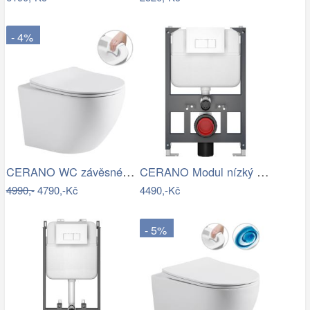
- 4%
CERANO WC závěsné Cesso, Rimless + Slim…
CERANO Modul nízký pro WC závěsné Prime…
4990,-
4790,-Kč
4490,-Kč
- 5%