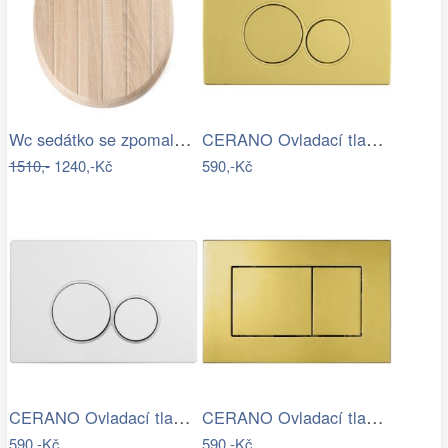
Wc sedátko se zpomalovacím mechanismem…
CERANO Ovladací tlačítko WC modulů Lite…
1510,-
1240,-Kč
590,-Kč
CERANO Ovladací tlačítko WC modulů Lite…
CERANO Ovladací tlačítko WC modulů Lite…
590,-Kč
590,-Kč