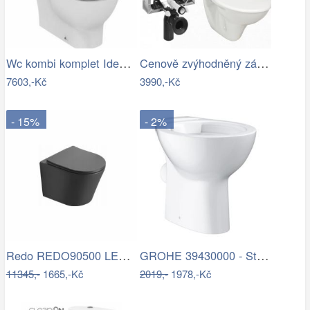
Wc kombi komplet Ideal Standard Tesi…
Cenově zvýhodněný závěsný WC set Jika k…
7603,-Kč
3990,-Kč
- 15%
- 2%
Redo REDO90500 LED venkovní nástěnné…
GROHE 39430000 - Stojící WC BAU CERAMIC…
11345,-
1665,-Kč
2019,-
1978,-Kč