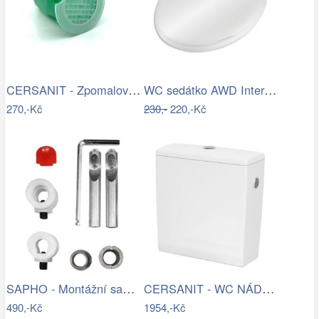
CERSANIT - Zpomalovač vody do WC mísy…
WC sedátko AWD Interior polypropylen…
270,-Kč
230,-
220,-Kč
SAPHO - Montážní sada pro závěsné WC…
CERSANIT - WC NÁDRŽKA CREA 010 3/5 BOX…
490,-Kč
1954,-Kč