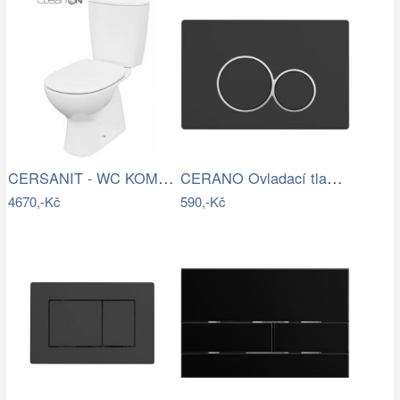
CERSANIT - WC KOMBI 682 ARTECO CO 020 3…
CERANO Ovladací tlačítko WC modulů Lite…
4670,-Kč
590,-Kč