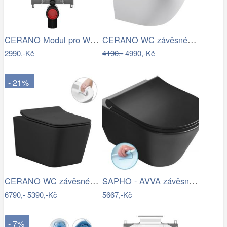
CERANO Modul pro WC závěsné Prime - pro…
CERANO WC závěsné Cesso, Vortex + Slim…
2990,-Kč
4190,-
4990,-Kč
- 21%
CERANO WC závěsné Forte, Rimless + Slim…
SAPHO - AVVA závěsná WC mísa, Rimless,…
6790,-
5390,-Kč
5667,-Kč
- 7%