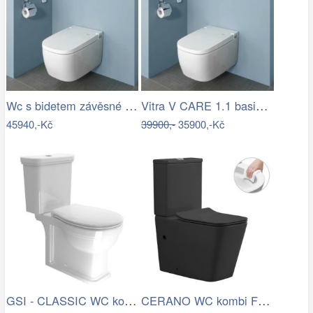
Wc s bidetem závěsné VitrA V Care…
Vitra V CARE 1.1 basic bidet + wc,…
45940,-Kč
39900,-
35900,-Kč
GSI - CLASSIC WC kombi, spodní/zadní…
CERANO WC kombi Forte, Rimless + Slim…