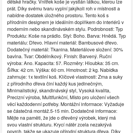
dětské hračky. Vnitřek koše je vystlán látkou, kterou lze
prát. Díky svému tvaru vyplní jakýkoli roh v místnosti a
nabídne dostatek úložného prostoru. Tento koš s
přírodním designem je ideálním doplňkem do interiérů v
moderním nebo skandinávském stylu. Podrobnosti: Typ
Produktu: Koše na prádlo. Styl: Boho. Barva: Hnědá. Typ
materiálu: Dřevo. Hlavní materiál: Bambusové dřevo.
Dodatečný materiál: Tkanina. Materiálove složení: 30%
bavlna. Tvar: Obdélníkový. Finish: Barvený. Ruční
výroba: Ano. Kapacita: 57. Rozměry: Hloubka: 35 cm.
Šířka: 42 cm. Výška: 60 cm. Hmotnost: 2 kg. Nabídka
zahrnuje: 1x textilní koš. Klíčové vlastnosti: Zrna a suky
z přírodního dřeva činí každý kus jedinečným,
Minimalistický, skandinávský styl, Vysoká kvalita,
Precizní výroba, Multifunkční, Místo pro uložení všech
věcí každodenní potřeby. Montážní informace: Vyžaduje
se částečná montáž.5-15 min. Dodatečné informace:
Mějte na paměti, že jde o dřevěný výrobek, který má
svou vlastní strukturu. Krycí nátěr zcela nezakrývá
povrch, takže se ukazuje přírodní struktura dřeva. Díky