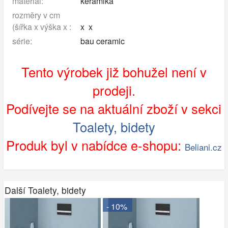
materiál:
keramika
rozměry v cm
(šířka x výška x :
x x
série:
bau ceramic
Tento výrobek již bohužel není v
prodeji.
Podívejte se na aktuální zboží v sekci
Toalety, bidety
Produk byl v nabídce e-shopu:
Beliani.cz
Další Toalety, bidety
- 10%