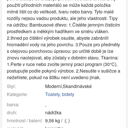
použití přírodních materiálů se může každá položka
mírně lišit co do velikosti, tvaru nebo barvy. Tyto malé
rozdíly nejsou vadou produktu, ale jeho vlastnosti. Tipy
na údržbu: Bambusové dřevo: 1.Čistěte jemným čisticím
prostředkem a měkkým hadříkem ve směru vláken.
2.Ihned po čištění výrobek osušte, abyste zabránili
hromadění vody na jeho povrchu. 3.Pouze pro předměty
s olejovou povrchovou úpravou: po určité době je lze
znovu naolejovat, aby zůstaly v dobrém stavu. Tkanina:
1.Perte v ruce nebo zvolte jemný prací program (30°C),
postupujte podle pokynů výrobce. 2.Nesušte v sušičce a
nežehlete, pokud na štítku není uvedeno jinak.
Styl:
Moderní,Skandinávské
Kategorie:
Toalety, bidety
barva:
,
druh:
nádržka
hmotnost / balení:
9,56 kg / (; )