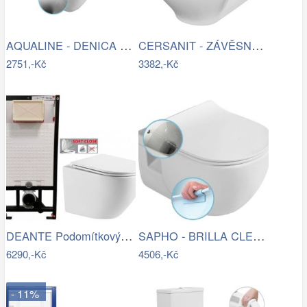
AQUALINE - DENICA závěsná WC mísa,…
CERSANIT - ZÁVĚSNÁ WC MÍSA MODUO…
2751,-Kč
3382,-Kč
DEANTE Podomítkový rám, pro závěsné WC…
SAPHO - BRILLA CLEANWASH závěsná WC…
6290,-Kč
4506,-Kč
- 11%