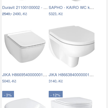
Duravit 21100100002 - Stojící WC D-CODE…
SAPHO - KAIRO WC kombi, zadní odpad,…
2540,-
2490,-Kč
5323,-Kč
JIKA H8669540000001 - Závěsné WC PURE +…
JIKA H8663840000001 - Závěsné WC LYRA +…
5040,-Kč
3140,-Kč
- 3%
- 12%