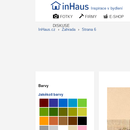
Inspirace v bydlení
FOTKY
FIRMY
E-SHOP
DISKUSE
InHaus.cz
›
Zahrada
›
Strana 6
Barvy
Jakékoli barvy