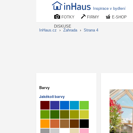
Inspirace v bydlení
FOTKY
FIRMY
E-SHOP
DISKUSE
InHaus.cz
›
Zahrada
›
Strana 4
Barvy
Jakékoli barvy