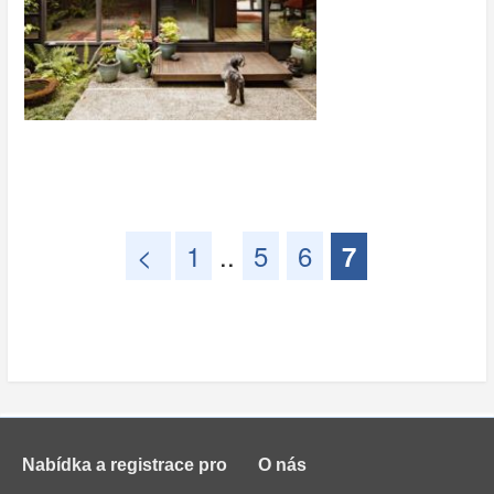
<
1
..
5
6
7
Nabídka a registrace pro
O nás