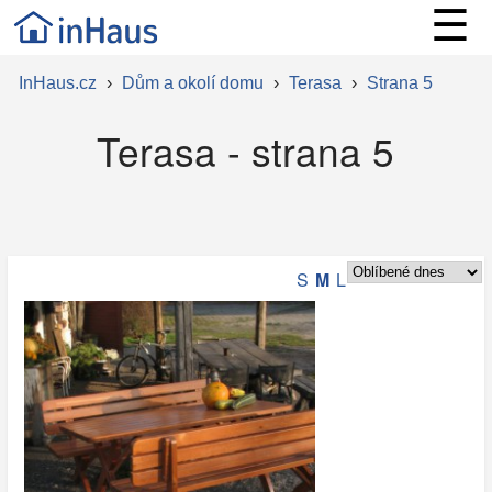
☰
InHaus.cz
›
Dům a okolí domu
›
Terasa
›
Strana 5
Terasa - strana 5
S
M
L