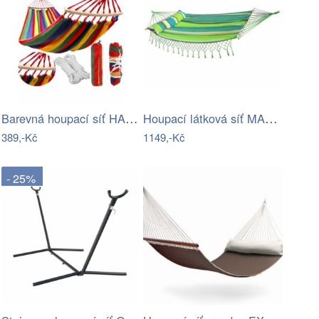
Barevná houpací síť HAMAK pro 2 osoby…
Houpací látková síť MAXI pro 2 osoby,…
389,-Kč
1149,-Kč
- 25%