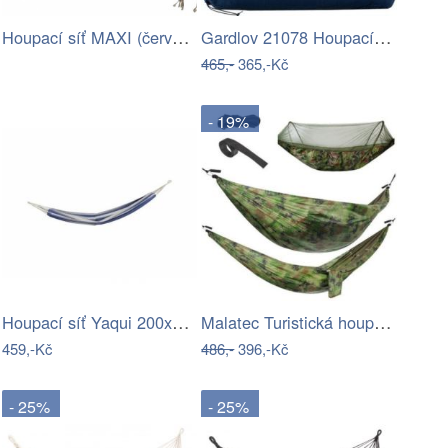
Houpací síť MAXI (červená) | Jena…
Gardlov 21078 Houpací síť 260x160 cm…
465,-
365,-Kč
- 19%
Houpací síť Yaqui 200x80cm modrobílá
Malatec Turistická houpací síť Santiago…
459,-Kč
486,-
396,-Kč
- 25%
- 25%