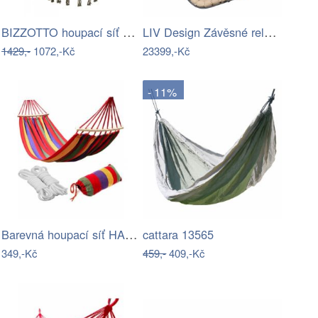
BIZZOTTO houpací síť JAVIER zelená…
LIV Design Závěsné relaxační lehátko…
1429,-
1072,-Kč
23399,-Kč
- 11%
Barevná houpací síť HAMAK pro 2 osoby…
cattara 13565
349,-Kč
459,-
409,-Kč