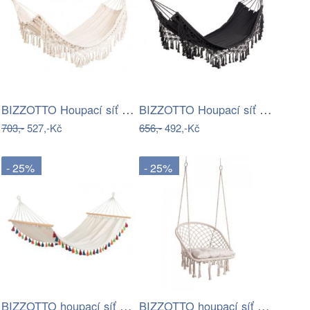
BIZZOTTO Houpací síť ELDORIS světlá…
BIZZOTTO Houpací síť ELDORIS černá…
703,-
527,-Kč
656,-
492,-Kč
- 25%
- 25%
BIZZOTTO houpací síť PAINT 100x200 cm…
BIZZOTTO houpací síť JAVIER bílá 88x130…