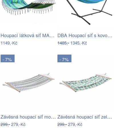
Houpací látková síť MAXI pro 2 osoby,…
DBA Houpací síť s kovovým rámem 200 x…
1149,-Kč
1485,-
1345,-Kč
- 7%
- 7%
Závěsná houpací síť modrošedé vlny
Závěsná houpací síť zelené listy
299,-
279,-Kč
299,-
279,-Kč