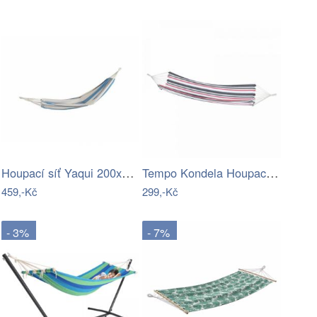
Houpací síť Yaqui 200x80cm béžová
Tempo Kondela Houpací síť HAVANA - vzor…
459,-Kč
299,-Kč
- 3%
- 7%