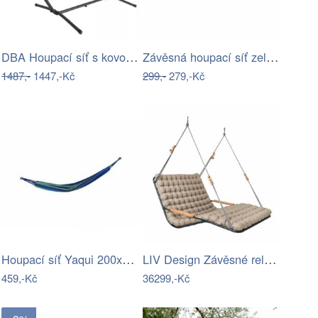
DBA Houpací síť s kovovým rámem 200 x…
Závěsná houpací síť zelená džungle
1487,-
1447,-Kč
299,-
279,-Kč
Houpací síť Yaqui 200x80cm modrozelená
LIV Design Závěsné relaxační lehátko…
459,-Kč
36299,-Kč