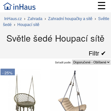
☰
InHaus.cz
›
Zahrada
›
Zahradní houpačky a sítě
›
Světle
šedé
›
Houpací sítě
Světle šedé Houpací sítě
Filtr ✔︎
Seřadit podle:
- 25%