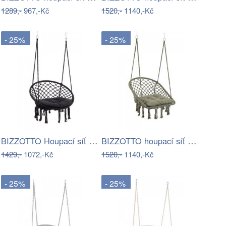
1289,-
967,-Kč
1520,-
1140,-Kč
- 25%
- 25%
BIZZOTTO Houpací síť JAVIER černá
BIZZOTTO houpací síť JAVIER zelená…
1429,-
1072,-Kč
1520,-
1140,-Kč
- 25%
- 25%