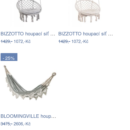
BIZZOTTO houpací síť JAVIER šedá 80x130…
BIZZOTTO houpací síť JAVIER bílá 80x130…
1429,-
1072,-Kč
1429,-
1072,-Kč
- 25%
BLOOMINGVILLE houpací síť CRUZ
3475,-
2606,-Kč