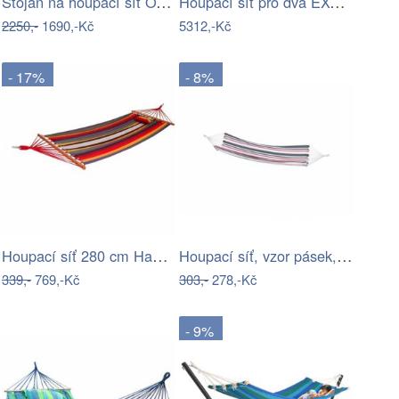
Stojan na houpací síť OTAN NEW TYP 1…
Houpací síť pro dva EXCLUSIVE
2250,-
1690,-Kč
5312,-Kč
- 17%
- 8%
Houpací síť 280 cm Hawaii – Garden…
Houpací síť, vzor pásek, HAVANA - single
339,-
769,-Kč
303,-
278,-Kč
- 9%