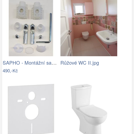
SAPHO - Montážní sada pro závěsné WC…
Růžové WC II.jpg
490,-Kč