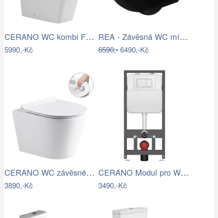
CERANO WC kombi Forte, Rimless + Slim…
REA - Závěsná WC mísa včetně sedátka…
5990,-Kč
6590,-
6490,-Kč
CERANO WC závěsné Carlito, Rimless +…
CERANO Modul pro WC závěsné Prime -…
3890,-Kč
3490,-Kč