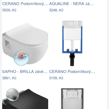
CERANO Podomítkový WC set, modul, WC…
AQUALINE - NERA závěsná WC mísa, 35…
3509,-Kč
3248,-Kč
SAPHO - BRILLA závěsná WC mísa, Rimless…
CERANO Podomítkový WC set, modul, WC…
3861,-Kč
3109,-Kč