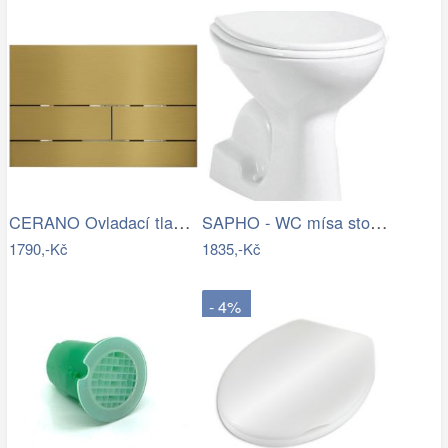
CERANO Ovladací tlačítko WC modulů Lite…
SAPHO - WC mísa stojící, 36x54cm,…
1790,-Kč
1835,-Kč
- 4%