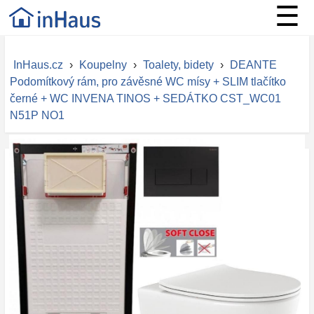
☰
InHaus.cz
›
Koupelny
›
Toalety, bidety
›
DEANTE
Podomítkový rám, pro závěsné WC mísy + SLIM tlačítko
černé + WC INVENA TINOS + SEDÁTKO CST_WC01
N51P NO1