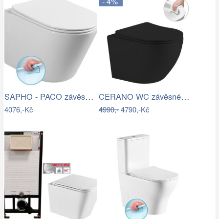
- 4%
SAPHO - PACO závěsná WC mísa, Rimless,…
CERANO WC závěsné Cesso, Rimless + Slim…
4076,-Kč
4990,-
4790,-Kč