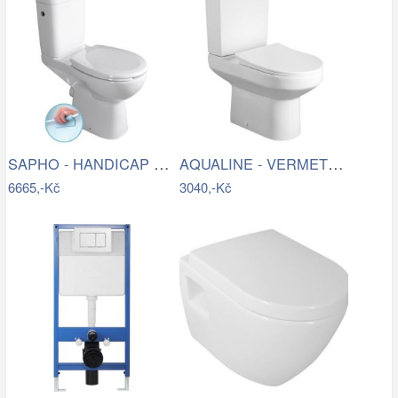
SAPHO - HANDICAP WC kombi zvýšený sedák…
AQUALINE - VERMET WC kombi, spodní…
6665,-Kč
3040,-Kč