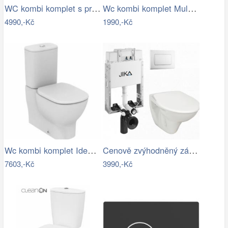
WC kombi komplet s prkénkem softclose…
Wc kombi komplet Multi Eur spodní odpad…
4990,-Kč
1990,-Kč
Wc kombi komplet Ideal Standard Tesi…
Cenově zvýhodněný závěsný WC set Jika k…
7603,-Kč
3990,-Kč