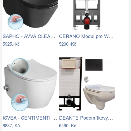
SAPHO - AVVA CLEANWASH závěsná WC mísa,…
CERANO Modul pro WC závěsné Prime -…
5925,-Kč
5290,-Kč
ISVEA - SENTIMENTI CLEANWASH závěsná WC…
DEANTE Podomítkový rám, pro závěsné WC…
6837,-Kč
6490,-Kč