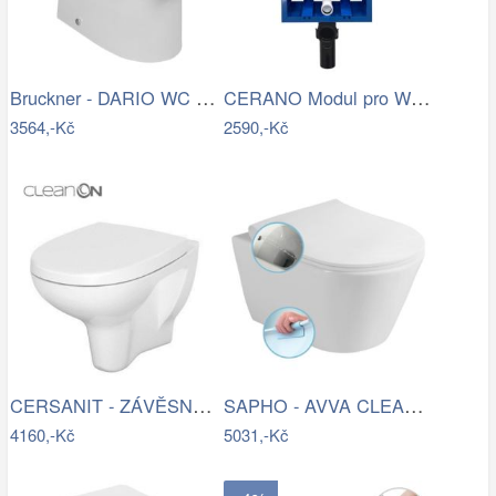
Bruckner - DARIO WC kombi mísa, Rimless…
CERANO Modul pro WC závěsné Lite - k…
3564,-Kč
2590,-Kč
CERSANIT - ZÁVĚSNÁ WC MÍSA ARTECO NEW…
SAPHO - AVVA CLEANWASH závěsná WC mísa,…
4160,-Kč
5031,-Kč