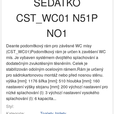
SEDÁTKO
CST_WC01 N51P
NO1
Deante podomítkový rám pro závěsné WC mísy
(CST_WC01)Podomítkový rám je určen k zavěšení WC
mís. Je vybaven systémem dvojitého splachování a
dodatečným zvukotěsným těsněním. Celek je
stabilizován odolným ocelovým rámem.Rám je určený
pro sádrokartonovou montáž nebo před nosnou stěnu.
výška [mm]: 1176 šířka [mm]: 510 hloubka [mm]: 160
nastavení výšky stojanu [mm]: 200 výchozí nastavení pro
nízké splachování (l): 3 výchozí nastavení vysokého
splachování (l): 6 kapacita...
Styl:
Kategorie:
Toalety, bidety