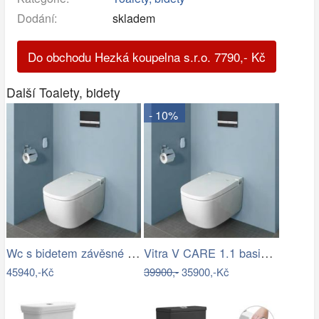
Dodání:
skladem
Do obchodu Hezká koupelna s.r.o.
7790
,-
Kč
Další Toalety, bidety
- 10%
Wc s bidetem závěsné VitrA V Care…
Vitra V CARE 1.1 basic bidet + wc,…
45940,-Kč
39900,-
35900,-Kč