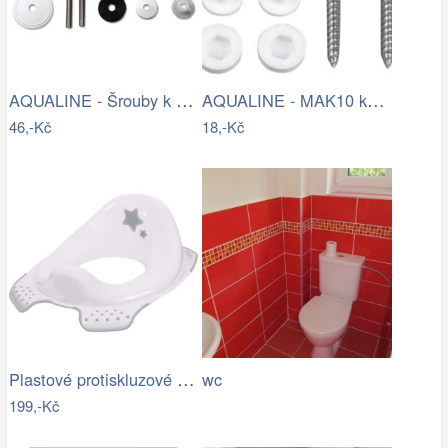
AQUALINE - Šrouby k WC dřevěným…
AQUALINE - MAK10 kotvící sada pro WC…
46,-Kč
18,-Kč
Plastové protiskluzové sedátko na WC…
wc
199,-Kč