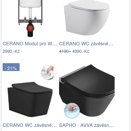
CERANO Modul pro WC závěsné Prime - pro…
CERANO WC závěsné Cesso, Vortex + Slim…
2990,-Kč
4190,-
4990,-Kč
- 21%
CERANO WC závěsné Forte, Rimless + Slim…
SAPHO - AVVA závěsná WC mísa, Rimless,…