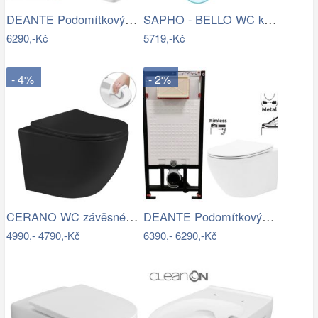
DEANTE Podomítkový rám, pro závěsné WC…
SAPHO - BELLO WC kombi, Rimless, spodní…
6290,-Kč
5719,-Kč
- 4%
- 2%
CERANO WC závěsné Cesso, Rimless + Slim…
DEANTE Podomítkový rám, pro závěsné WC…
4990,-
4790,-Kč
6390,-
6290,-Kč