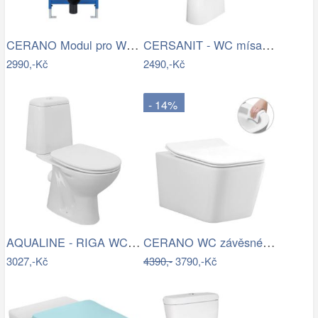
CERANO Modul pro WC závěsné Lite -…
CERSANIT - WC mísa k WC KOMBI 603 CITY…
2990,-Kč
2490,-Kč
- 14%
AQUALINE - RIGA WC kombi, dvojtlačítko…
CERANO WC závěsné Forte, Rimless + Slim…
3027,-Kč
4390,-
3790,-Kč