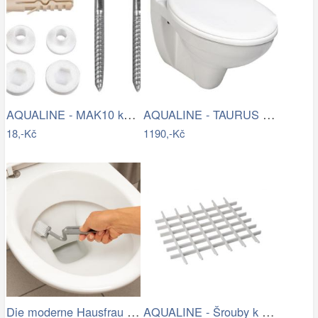
AQUALINE - MAK10 kotvící sada pro WC…
AQUALINE - TAURUS závěsná WC mísa,…
18,-Kč
1190,-Kč
Die moderne Hausfrau Kartáč na čištění…
AQUALINE - Šrouby k WC dřevěným…