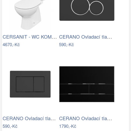
CERSANIT - WC KOMBI 682 ARTECO CO 020 3…
CERANO Ovladací tlačítko WC modulů Lite…
4670,-Kč
590,-Kč
CERANO Ovladací tlačítko WC modulů Lite…
CERANO Ovladací tlačítko WC modulů Lite…
590,-Kč
1790,-Kč