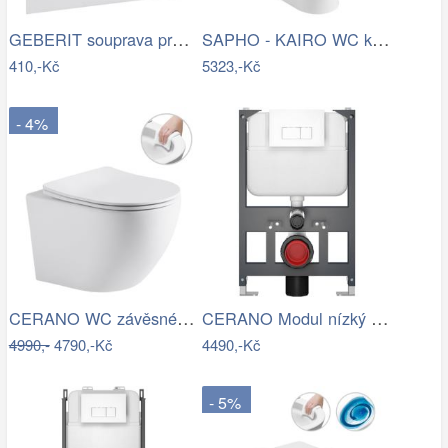
GEBERIT souprava pro tlumení hluku pro…
SAPHO - KAIRO WC kombi, zadní odpad,…
410,-Kč
5323,-Kč
- 4%
CERANO WC závěsné Cesso, Rimless + Slim…
CERANO Modul nízký pro WC závěsné Prime…
4990,-
4790,-Kč
4490,-Kč
- 5%