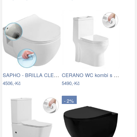
SAPHO - BRILLA CLEANWASH závěsná WC…
CERANO WC kombi s umývátkem Hygisink,…
4506,-Kč
5490,-Kč
- 2%