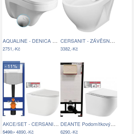
AQUALINE - DENICA závěsná WC mísa,…
CERSANIT - ZÁVĚSNÁ WC MÍSA MODUO…
2751,-Kč
3382,-Kč
- 11%
AKCE/SET - CERSANIT předstěnový…
DEANTE Podomítkový rám, pro závěsné WC…
5490,-
4890,-Kč
6290,-Kč