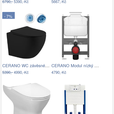
6790,-
5390,-Kč
5667,-Kč
- 7%
CERANO WC závěsné Cesso, Vortex + Slim…
CERANO Modul nízký pro WC závěsné Prime…
5390,-
4990,-Kč
4790,-Kč