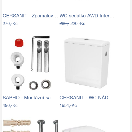
CERSANIT - Zpomalovač vody do WC mísy…
WC sedátko AWD Interior polypropylen…
270,-Kč
230,-
220,-Kč
SAPHO - Montážní sada pro závěsné WC…
CERSANIT - WC NÁDRŽKA CREA 010 3/5 BOX…
490,-Kč
1954,-Kč