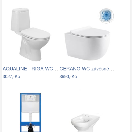
AQUALINE - RIGA WC kombi, dvojtlačítko…
CERANO WC závěsné Felci, Rimless + Slim…
3027,-Kč
3990,-Kč