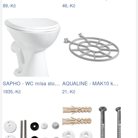
89,-Kč
46,-Kč
SAPHO - WC mísa stojící, 36x47cm, zadní…
AQUALINE - MAK10 kotvící sada pro WC…
1835,-Kč
21,-Kč