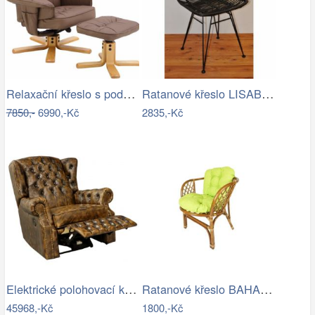
Relaxační křeslo s podnožkou, cappucino…
Ratanové křeslo LISABON - černé
7850,-
6990,-Kč
2835,-Kč
Elektrické polohovací křeslo…
Ratanové křeslo BAHAMA - tmavé
45968,-Kč
1800,-Kč