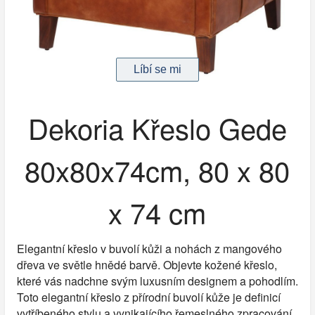
Dekoria Křeslo Gede
80x80x74cm, 80 x 80
x 74 cm
Elegantní křeslo v buvolí kůži a nohách z mangového
dřeva ve světle hnědé barvě. Objevte kožené křeslo,
které vás nadchne svým luxusním designem a pohodlím.
Toto elegantní křeslo z přírodní buvolí kůže je definicí
vytříbeného stylu a vynikajícího řemeslného zpracování.