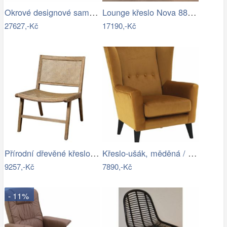
Okrové designové sametové křeslo Almond…
Lounge křeslo Nova 88x88 cm bouclé…
27627,-Kč
17190,-Kč
Přírodní dřevěné křeslo s výpletem…
Křeslo-ušák, měděná / černá, RODEZA Mdum
9257,-Kč
7890,-Kč
- 11%