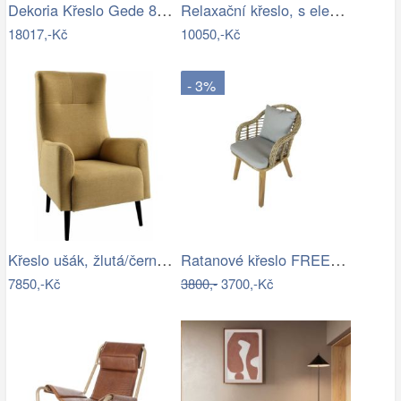
Dekoria Křeslo Gede 80x80x74cm, 80 x 80…
Relaxační křeslo, s elektrickou funkcí…
18017,-Kč
10050,-Kč
- 3%
Křeslo ušák, žlutá/černá, SAMY Mdum
Ratanové křeslo FREE - šedý ratan
7850,-Kč
3800,-
3700,-Kč