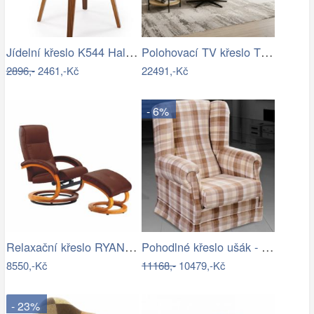
Jídelní křeslo K544 Halmar
Polohovací TV křeslo TV-B3980 Autronic
2896,-
2461,-Kč
22491,-Kč
- 6%
Relaxační křeslo RYAN Tempo Kondela
Pohodlné křeslo ušák - ME
8550,-Kč
11168,-
10479,-Kč
- 23%