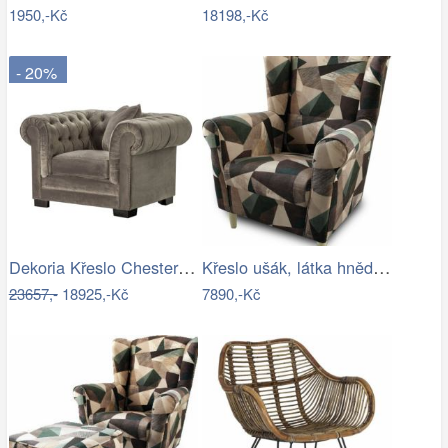
1950,-Kč
18198,-Kč
- 20%
Dekoria Křeslo Chesterfield Classic…
Křeslo ušák, látka hnědozelená vzor,…
23657,-
18925,-Kč
7890,-Kč