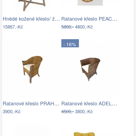
Hnědé kožené křeslo/ židle Venetta - 62…
Ratanové křeslo PEACOCK - přírodní ratan
15867,-Kč
5800,-
4800,-Kč
- 16%
Ratanové křeslo PRAHA - banánový list
Ratanové křeslo ADELE - tmavý med
3900,-Kč
4500,-
3800,-Kč