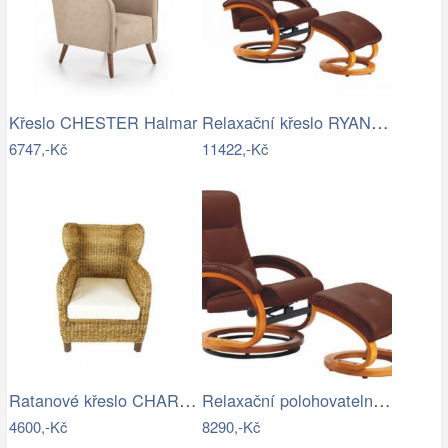
Relaxační křeslo RYANN-TK
Křeslo CHESTER Halmar
6747,-Kč
11422,-Kč
Ratanové křeslo CHARLESTON - banánový…
Relaxační polohovatelné křeslo,…
4600,-Kč
8290,-Kč