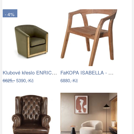
- 4%
Klubové křeslo ENRICO Halmar
FaKOPA ISABELLA - masivní křeslo z…
6625,-
5390,-Kč
6880,-Kč