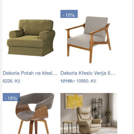
- 10%
Dekoria Potah na křeslo IKEA Ekeskog,…
Dekoria Křeslo Venja 66x88x82cm, 66 x…
6226,-Kč
12166,-
10950,-Kč
- 15%