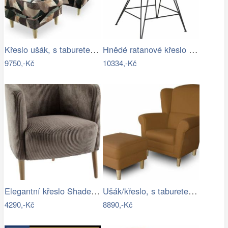
Křeslo ušák, s taburetem, látka…
Hnědé ratanové křeslo Malang - 64*57*80…
9750,-Kč
10334,-Kč
Elegantní křeslo Shadea šedobéžová…
Ušák/křeslo, s taburetem, látka hnědá,…
4290,-Kč
8890,-Kč