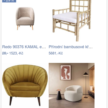
Redo 90376 KAMAL exteriérové nástěnné…
Přírodní bambusové křeslo Bamboo Lyon -…
28,-
1523,-Kč
5681,-Kč