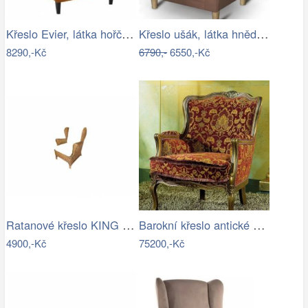
Křeslo Evier, látka hořčicová
Křeslo ušák, látka hnědá, CHARLOT Mdum
8290,-Kč
6790,-
6550,-Kč
Ratanové křeslo KING ušák - tmavý med
Barokní křeslo antické ztvárnění laku…
4900,-Kč
75200,-Kč