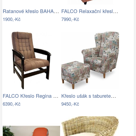
Ratanové křeslo BAHAMA tmavé - XL polstr
FALCO Relaxační křeslo ušák Jakub…
1900,-Kč
7990,-Kč
FALCO Křeslo Regina hnědá Mdum
Křeslo ušák s taburetem, látka…
6390,-Kč
9450,-Kč