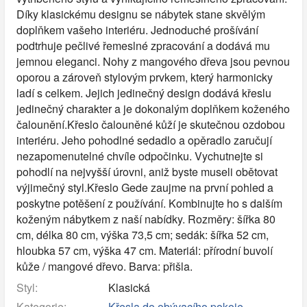
Díky klasickému designu se nábytek stane skvělým
doplňkem vašeho interiéru. Jednoduché prošívání
podtrhuje pečlivé řemeslné zpracování a dodává mu
jemnou eleganci. Nohy z mangového dřeva jsou pevnou
oporou a zároveň stylovým prvkem, který harmonicky
ladí s celkem. Jejich jedinečný design dodává křeslu
jedinečný charakter a je dokonalým doplňkem koženého
čalounění.Křeslo čalouněné kůží je skutečnou ozdobou
interiéru. Jeho pohodlné sedadlo a opěradlo zaručují
nezapomenutelné chvíle odpočinku. Vychutnejte si
pohodlí na nejvyšší úrovni, aniž byste museli obětovat
výjimečný styl.Křeslo Gede zaujme na první pohled a
poskytne potěšení z používání. Kombinujte ho s dalším
koženým nábytkem z naší nabídky. Rozměry: šířka 80
cm, délka 80 cm, výška 73,5 cm; sedák: šířka 52 cm,
hloubka 57 cm, výška 47 cm. Materiál: přírodní buvolí
kůže / mangové dřevo. Barva: přišla.
Styl:
Klasická
Kategorie:
Křesla do obývacího pokoje