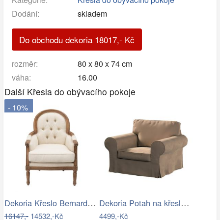
Dodání:
skladem
Do obchodu dekoria
18017
,-
Kč
rozměr:
80 x 80 x 74 cm
váha:
16.00
Další Křesla do obývacího pokoje
- 10%
Dekoria Křeslo Bernard béžový, 67 x 73…
Dekoria Potah na křeslo IKEA Ektorp,…
16147,-
14532,-Kč
4499,-Kč