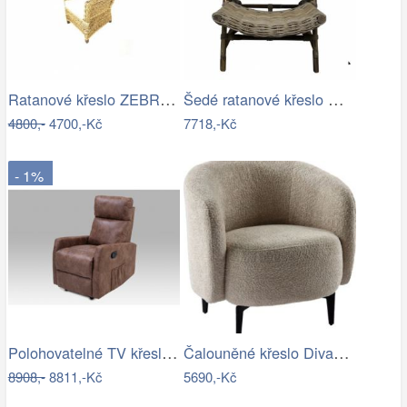
Ratanové křeslo ZEBRA ušák - banánový…
Šedé ratanové křeslo Mirri - 57*85…
4800,-
4700,-Kč
7718,-Kč
- 1%
Polohovatelné TV křeslo TV-5053 Autronic
Čalouněné křeslo Divano béžová/černá
8908,-
8811,-Kč
5690,-Kč