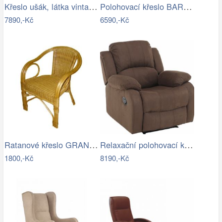
Křeslo ušák, látka vintage hnědá 1026,…
Polohovací křeslo BARD Halmar
7890,-Kč
6590,-Kč
Ratanové křeslo GRANADA - světlé II…
Relaxační polohovací křeslo, hnědá…
1800,-Kč
8190,-Kč