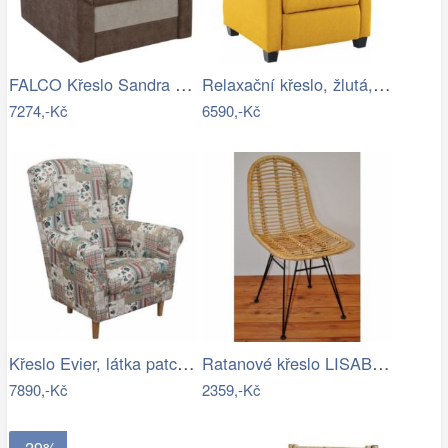
FALCO Křeslo Sandra Aston 3/2 hnědá Mdum
Relaxační křeslo, žlutá, TURNER Mdum
7274,-Kč
6590,-Kč
Křeslo Evier, látka patchwork Viorica 1
Ratanové křeslo LISABON - světlé
7890,-Kč
2359,-Kč
- 29%