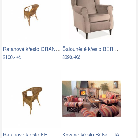
Ratanové křeslo GRANADA - tmavý med
Čalouněné křeslo BERY velvet béžová…
2100,-Kč
8390,-Kč
Ratanové křeslo KELLY - tmavý med
Kované křeslo Britsol - IA