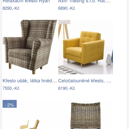
Axin Trading s.r.o. Ratanové houpací…
Relaxační křeslo Ryan
8290,-Kč
6890,-Kč
Křeslo ušák, látka hnědé káro, Charlot…
Celočalouněné křeslo, hořčicová látka,…
7550,-Kč
6190,-Kč
- 2%