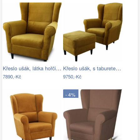
Křeslo ušák, látka hořčicová, Charlot…
Křeslo ušák, s taburetem, látka…
7890,-Kč
9750,-Kč
- 4%