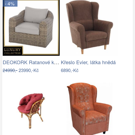
- 4%
DEOKORK Ratanové křeslo BORNEO LUXURY …
Křeslo Evier, látka hnědá
24990,-
23990,-Kč
6890,-Kč