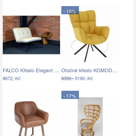
- 18%
FALCO Křeslo Elegant kůže Toledo /vtahy…
Otočné křeslo KOMODO Tempo Kondela
8672,-Kč
6350,-
5190,-Kč
- 17%