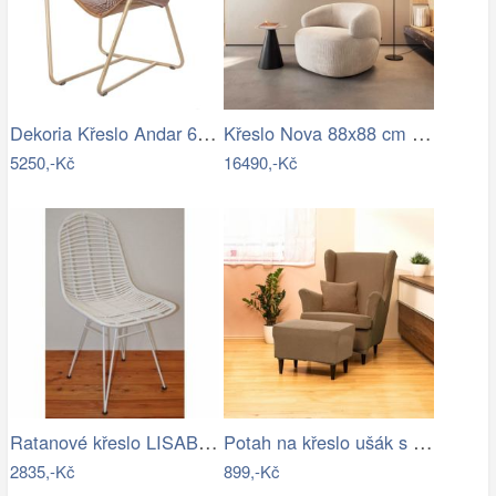
Dekoria Křeslo Andar 65x91x91cm, 65 x…
Křeslo Nova 88x88 cm manšestr béžová
5250,-Kč
16490,-Kč
Ratanové křeslo LISABON - bílé
Potah na křeslo ušák s podsedákem…
2835,-Kč
899,-Kč