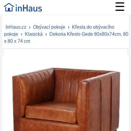
☰
InHaus.cz
›
Obývací pokoje
›
Křesla do obývacího
pokoje
›
Klasická
›
Dekoria Křeslo Gede 80x80x74cm, 80
x 80 x 74 cm