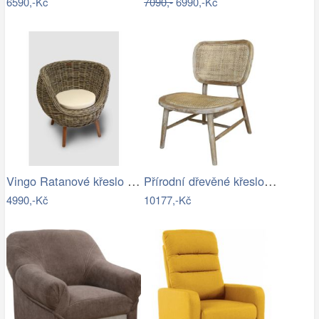
6590,-Kč
7090,-
6990,-Kč
Vingo Ratanové křeslo s polstrem – šedé…
Přírodní dřevěné křeslo s výpletem…
4990,-Kč
10177,-Kč