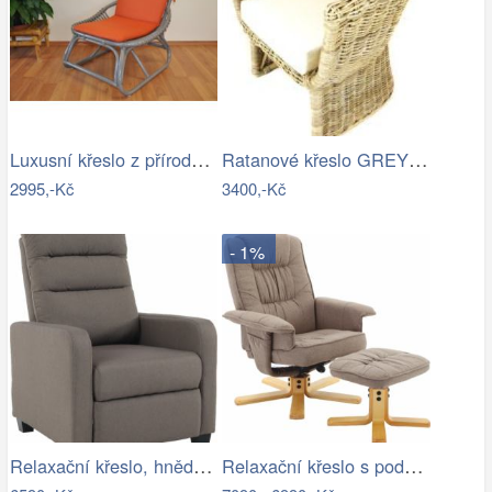
Luxusní křeslo z přírodního ratanu - AX
Ratanové křeslo GREY - šedý ratan
2995,-Kč
3400,-Kč
- 1%
Relaxační křeslo, hnědá, TURNER Mdum
Relaxační křeslo s podnoží, hnědošedá,…