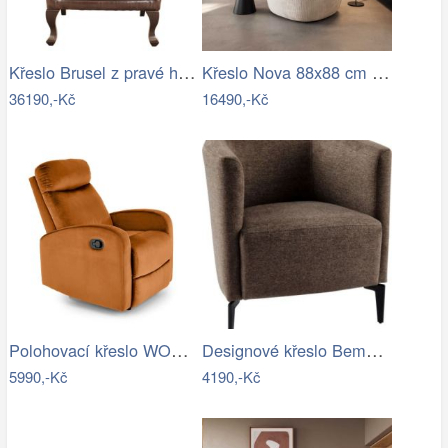
Křeslo Brusel z pravé hovězí kůže Brown
Křeslo Nova 88x88 cm manšestr béžová
36190,-Kč
16490,-Kč
Polohovací křeslo WONDER Halmar
Designové křeslo Bemode hnědá/černá
5990,-Kč
4190,-Kč