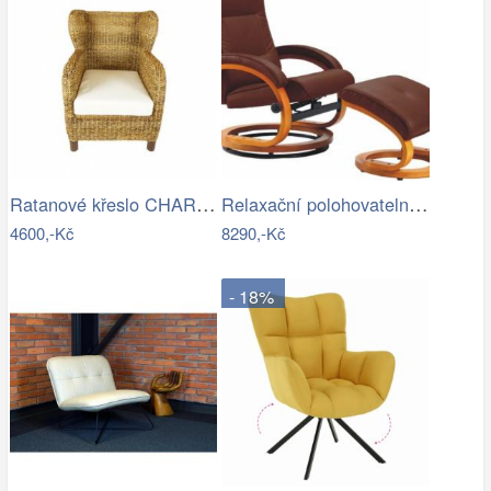
Ratanové křeslo CHARLESTON - banánový…
Relaxační polohovatelné křeslo,…
4600,-Kč
8290,-Kč
- 18%