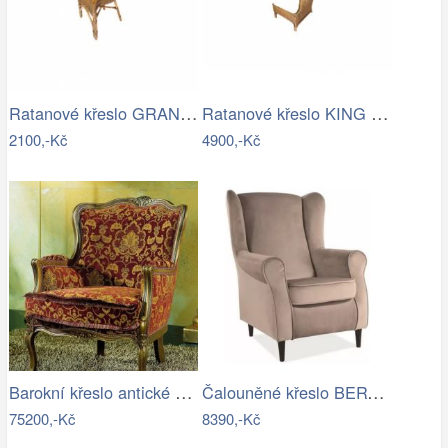
Ratanové křeslo GRANADA - tmavý med
Ratanové křeslo KING ušák - tmavý med
2100,-Kč
4900,-Kč
Barokní křeslo antické ztvárnění laku…
Čalouněné křeslo BERY velvet béžová…
75200,-Kč
8390,-Kč