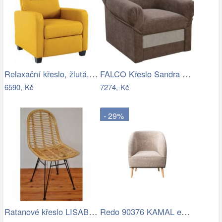
Relaxační křeslo, žlutá, TURNER Mdum
FALCO Křeslo Sandra Aston 3/2 hnědá Mdum
6590,-Kč
7274,-Kč
- 29%
Ratanové křeslo LISABON - světlé
Redo 90376 KAMAL exteriérové nástěnné…