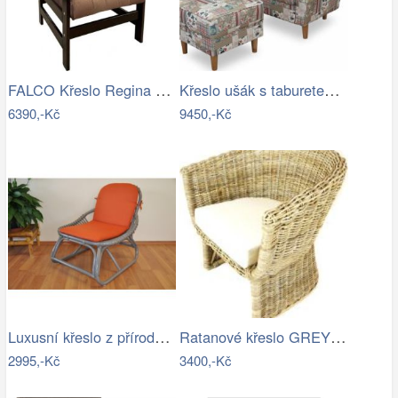
FALCO Křeslo Regina hnědá Mdum
Křeslo ušák s taburetem, látka…
6390,-Kč
9450,-Kč
Luxusní křeslo z přírodního ratanu - AX
Ratanové křeslo GREY - šedý ratan
2995,-Kč
3400,-Kč