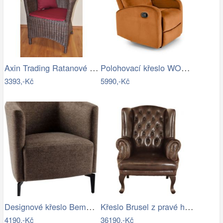
Axin Trading Ratanové křeslo Pluto…
Polohovací křeslo WONDER Halmar
3393,-Kč
5990,-Kč
Designové křeslo Bemode hnědá/černá
Křeslo Brusel z pravé hovězí kůže Brown
4190,-Kč
36190,-Kč