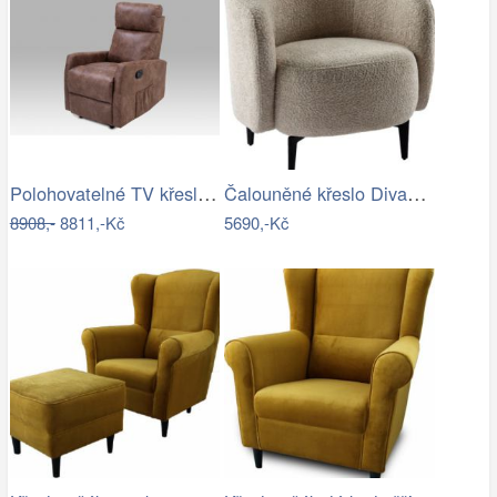
Polohovatelné TV křeslo TV-5053 Autronic
Čalouněné křeslo Divano béžová/černá
8908,-
8811,-Kč
5690,-Kč