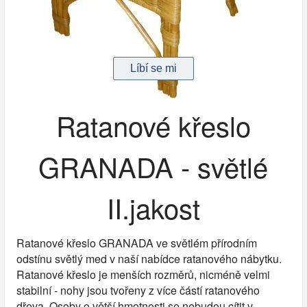
Ratanové křeslo
GRANADA - světlé
II.jakost
Ratanové křeslo GRANADA ve světlém přírodním
odstínu světlý med v naší nabídce ratanového nábytku.
Ratanové křeslo je menších rozměrů, nicméně velmi
stabilní - nohy jsou tvořeny z více částí ratanového
dřeva. Osoby o větší hmotnosti se nebudou cítit v