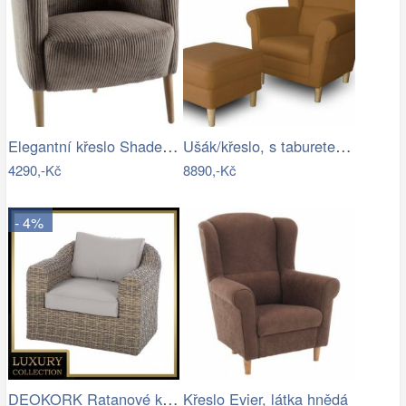
Elegantní křeslo Shadea šedobéžová…
Ušák/křeslo, s taburetem, látka hnědá,…
4290,-Kč
8890,-Kč
- 4%
DEOKORK Ratanové křeslo BORNEO LUXURY …
Křeslo Evier, látka hnědá