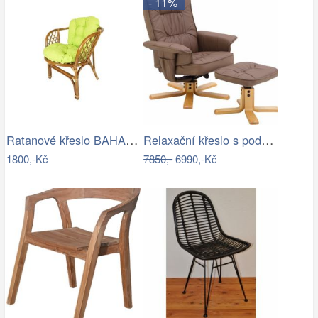
- 11%
Ratanové křeslo BAHAMA - tmavé
Relaxační křeslo s podnožkou, cappucino…
1800,-Kč
7850,-
6990,-Kč