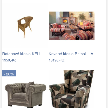
Ratanové křeslo KELLY - tmavý med
Kované křeslo Britsol - IA
1950,-Kč
18198,-Kč
- 20%