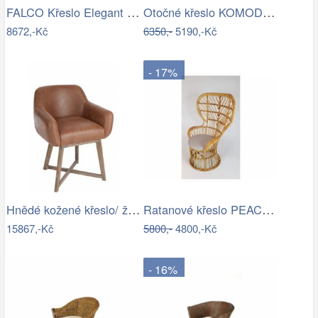
FALCO Křeslo Elegant kůže Toledo /vtahy…
Otočné křeslo KOMODO Tempo Kondela
8672,-Kč
6350,-
5190,-Kč
- 17%
Hnědé kožené křeslo/ židle Venetta - 62…
Ratanové křeslo PEACOCK - přírodní ratan
15867,-Kč
5800,-
4800,-Kč
- 16%