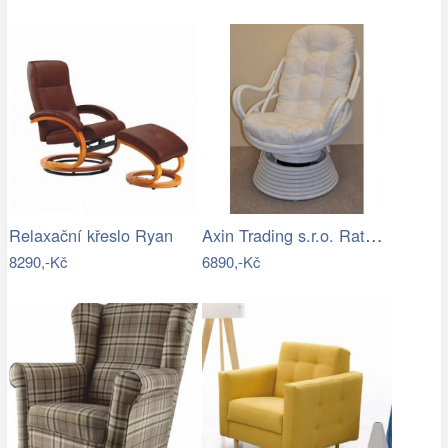
Axin Trading s.r.o. Ratanové houpací…
Relaxační křeslo Ryan
8290,-Kč
6890,-Kč