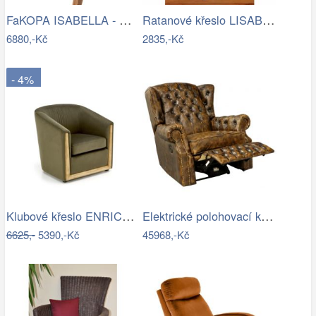
FaKOPA ISABELLA - masivní křeslo z…
Ratanové křeslo LISABON - černé
6880,-Kč
2835,-Kč
- 4%
Klubové křeslo ENRICO Halmar
Elektrické polohovací křeslo…
6625,-
5390,-Kč
45968,-Kč