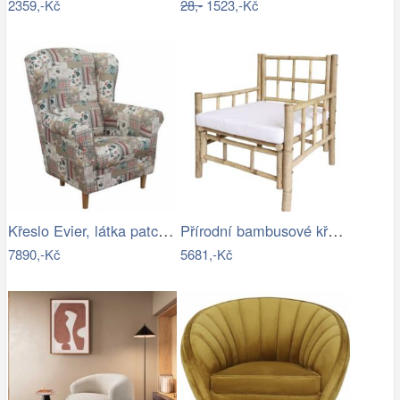
2359,-Kč
28,-
1523,-Kč
Křeslo Evier, látka patchwork Viorica 1
Přírodní bambusové křeslo Bamboo Lyon -…
7890,-Kč
5681,-Kč