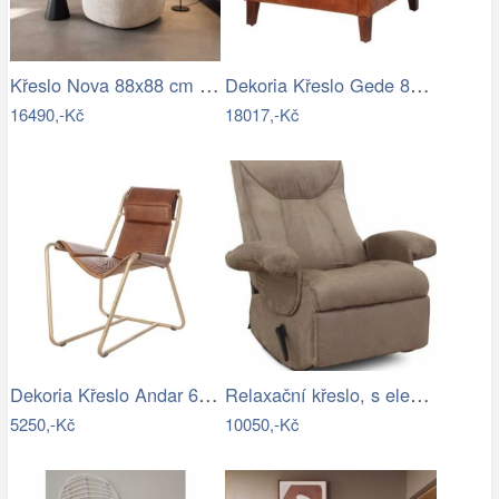
Křeslo Nova 88x88 cm manšestr béžová
Dekoria Křeslo Gede 80x80x74cm, 80 x 80…
16490,-Kč
18017,-Kč
Dekoria Křeslo Andar 65x91x91cm, 65 x…
Relaxační křeslo, s elektrickou funkcí…
5250,-Kč
10050,-Kč