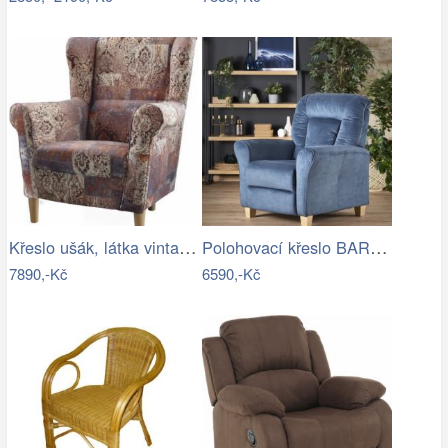
Křeslo ušák, látka vintage hnědá 1026,…
Polohovací křeslo BARD Halmar
7890,-Kč
6590,-Kč