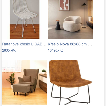
Ratanové křeslo LISABON - bílé
Křeslo Nova 88x88 cm manšestr béžová
2835,-Kč
16490,-Kč