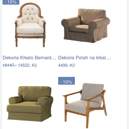
- 10%
Dekoria Křeslo Bernard béžový, 67 x 73…
Dekoria Potah na křeslo IKEA Ektorp,…
16147,-
14532,-Kč
4499,-Kč
- 10%