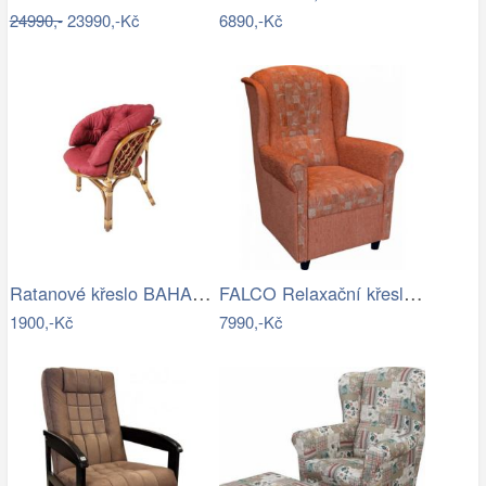
24990,-
23990,-Kč
6890,-Kč
Ratanové křeslo BAHAMA tmavé - XL polstr
FALCO Relaxační křeslo ušák Jakub…
1900,-Kč
7990,-Kč