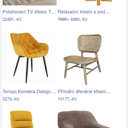
Polohovací TV křeslo TV-B3980 Autronic
Relaxační křeslo s podnoží, hnědošedá,…
22491,-Kč
7090,-
6990,-Kč
Tempo Kondela Designové křeslo FEDRIS -…
Přírodní dřevěné křeslo s výpletem…
2279,-Kč
10177,-Kč