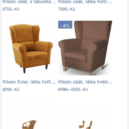
Křeslo ušák, s taburetem, látka…
Křeslo ušák, látka hořčicová, Charlot…
9750,-Kč
7890,-Kč
- 4%
Křeslo Evier, látka hořčicová
Křeslo ušák, látka hnědá, CHARLOT Mdum
8290,-Kč
6790,-
6550,-Kč