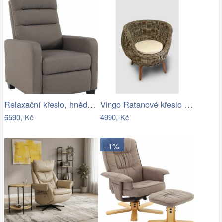
Relaxační křeslo, hnědá, TURNER Mdum
Vingo Ratanové křeslo s polstrem – šedé…
6590,-Kč
4990,-Kč
- 1%