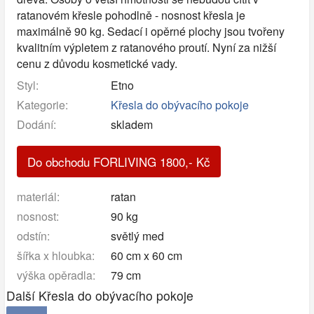
ratanovém křesle pohodlně - nosnost křesla je
maximálně 90 kg. Sedací i opěrné plochy jsou tvořeny
kvalitním výpletem z ratanového proutí. Nyní za nižší
cenu z důvodu kosmetické vady.
Styl:
Etno
Kategorie:
Křesla do obývacího pokoje
Dodání:
skladem
Do obchodu FORLIVING
1800
,-
Kč
materiál:
ratan
nosnost:
90 kg
odstín:
světlý med
šířka x hloubka:
60 cm x 60 cm
výška opěradla:
79 cm
Další Křesla do obývacího pokoje