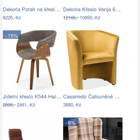
Dekoria Potah na křeslo IKEA Ekeskog,…
Dekoria Křeslo Venja 66x88x82cm, 66 x…
6226,-Kč
12166,-
10950,-Kč
- 15%
Jídelní křeslo K544 Halmar
Casarredo Čalouněné křeslo TM-1 VELVET…
2896,-
2461,-Kč
3880,-Kč
- 6%