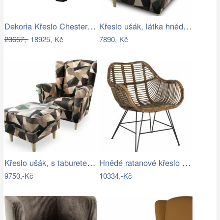
Dekoria Křeslo Chesterfield Classic…
Křeslo ušák, látka hnědozelená vzor,…
23657,-
18925,-Kč
7890,-Kč
Křeslo ušák, s taburetem, látka…
Hnědé ratanové křeslo Malang - 64*57*80…
9750,-Kč
10334,-Kč