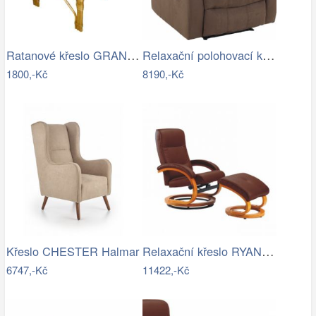
Ratanové křeslo GRANADA - světlé II…
Relaxační polohovací křeslo, hnědá…
1800,-Kč
8190,-Kč
Relaxační křeslo RYANN-TK
Křeslo CHESTER Halmar
6747,-Kč
11422,-Kč