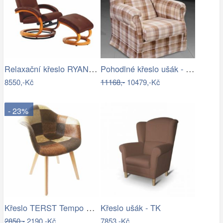
Relaxační křeslo RYAN Tempo Kondela
Pohodlné křeslo ušák - ME
8550,-Kč
11168,-
10479,-Kč
- 23%
Křeslo TERST Tempo Kondela
Křeslo ušák - TK
2850,-
2190,-Kč
7853,-Kč