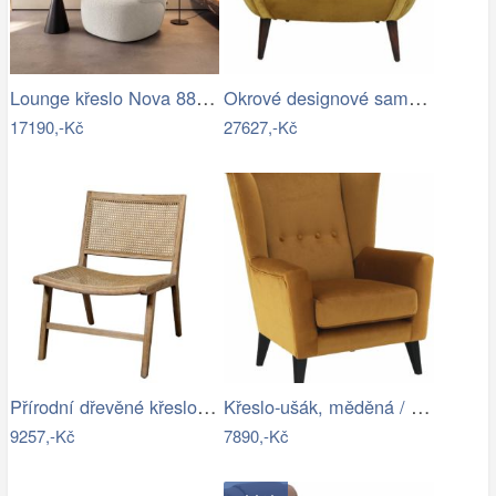
Lounge křeslo Nova 88x88 cm bouclé…
Okrové designové sametové křeslo Almond…
17190,-Kč
27627,-Kč
Přírodní dřevěné křeslo s výpletem…
Křeslo-ušák, měděná / černá, RODEZA Mdum
9257,-Kč
7890,-Kč