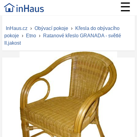
☰
InHaus.cz
›
Obývací pokoje
›
Křesla do obývacího
pokoje
›
Etno
›
Ratanové křeslo GRANADA - světlé
II.jakost