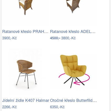
Ratanové křeslo PRAHA - banánový list
Ratanové křeslo ADELE - tmavý med
3900,-Kč
4500,-
3800,-Kč
Otočné křeslo Butterfild, žlutá
Jídelní židle K407 Halmar
2266,-Kč
6350,-Kč