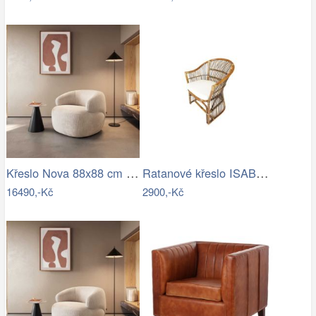
Křeslo Nova 88x88 cm manšestr béžová
Ratanové křeslo ISABEL - tmavý med
16490,-Kč
2900,-Kč