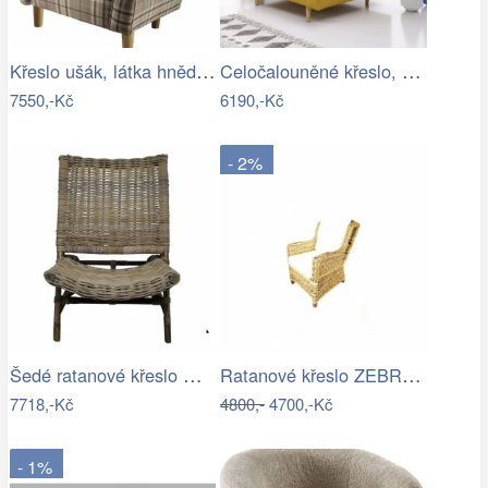
Křeslo ušák, látka hnědé káro, Charlot…
Celočalouněné křeslo, hořčicová látka,…
7550,-Kč
6190,-Kč
- 2%
Šedé ratanové křeslo Mirri - 57*85…
Ratanové křeslo ZEBRA ušák - banánový…
7718,-Kč
4800,-
4700,-Kč
- 1%