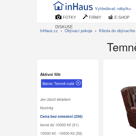
Vyhledávač nábytku
FOTKY
FIRMY
E-SHOP
DISKUSE
InHaus.cz
›
Obývací pokoje
›
Křesla do obývacího
Temně
Aktivní filtr
Barva: Temně rudá
Jen zboží skladem
Novinky
Cena bez omezení (256)
levné do 10000 Kč (51)
10000 Kč - 10000 Kč (59)