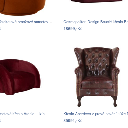
Micadoni Terakotově oranžové sametové…
Cosmopolitan Design Bouclé křeslo E
č
18699,-Kč
etové křeslo Archie – Ixia
č
35991,-Kč