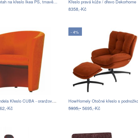
otah na křeslo Ikea PS, tmavě…
Křeslo pravá kůže / dřevo Dekorhome
8358,-Kč
- 4%
Tempo Kondela Křeslo CUBA - oranžová…
HowHomely Otočné křeslo s podnož
62,-Kč
5935,-
5695,-Kč