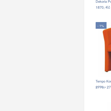
Dekoria P
1870,-Kč
- 1%
2776,-
27