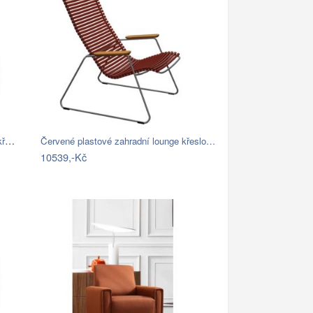
WOOOD Bordově červené čalouněné křeslo…
Červené plastové zahradní lounge křeslo…
10539,-Kč