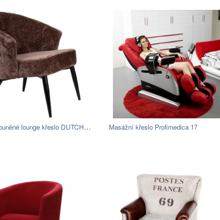
Hnědé čalouněné lounge křeslo DUTCHBONE…
Masážní křeslo Profimedica 17