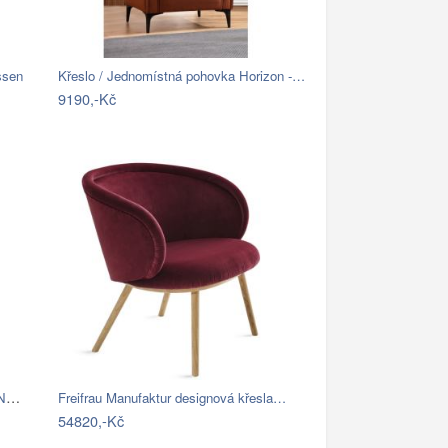
ssen
Křeslo / Jednomístná pohovka Horizon -…
9190,-Kč
Křeslo Aberdeen z pravé hovězí kůže New…
Freifrau Manufaktur designová křesla…
54820,-Kč