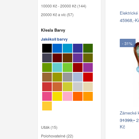
10000 Kč - 20000 Kč (144)
Elektrické
20000 Kč a víc (57)
45968,-K
Křesla Barvy
Jakékoli barvy
- 31%
Zámecké k
31399,-
2
Kč
Ušák (15)
Polohovatelné (22)