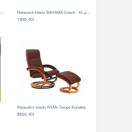
Ratanové křeslo BAHAMA tmavé - XL polstr
 -…
1900,-Kč
Relaxační křeslo RYAN Tempo Kondela
8550,-Kč