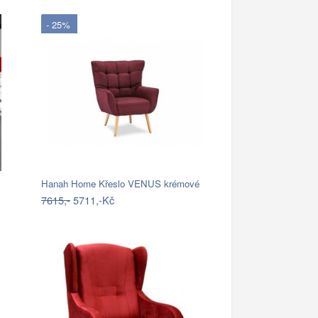
- 25%
Hanah Home Křeslo VENUS krémové
7615,-
5711,-Kč