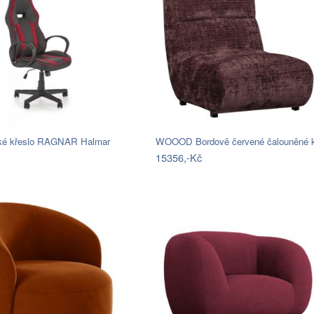
ké křeslo RAGNAR Halmar
15356,-Kč