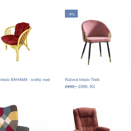
- 4%
křeslo BAHAMA - světlý med
Růžové křeslo Tileik
2490,-
2390,-Kč