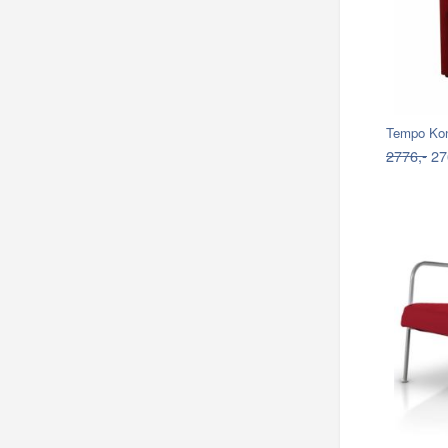
Tempo Kon
2776,-
27