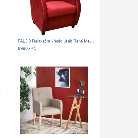
FALCO Relaxační křeslo ušák René Mexa…
6990,-Kč