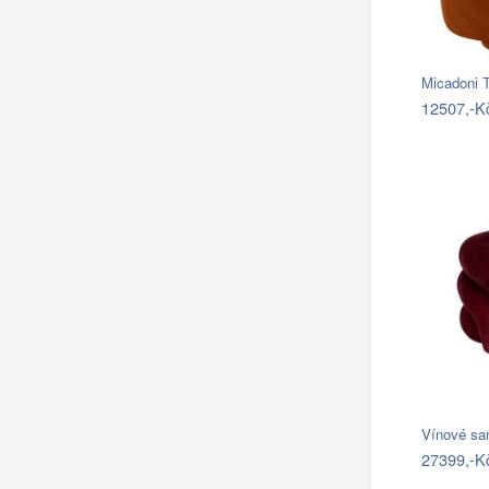
12507,-K
Vínové sam
27399,-K