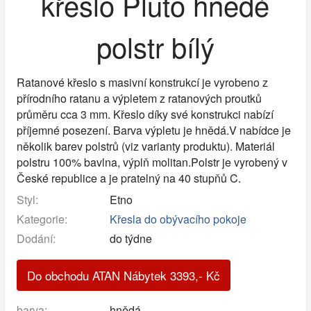
křeslo Pluto hnědé
polstr bílý
Ratanové křeslo s masivní konstrukcí je vyrobeno z
přírodního ratanu a výpletem z ratanových proutků
průměru cca 3 mm. Křeslo díky své konstrukci nabízí
příjemné posezení. Barva výpletu je hnědá.V nabídce je
několik barev polstrů (viz varianty produktu). Materiál
polstru 100% bavlna, výplň molitan.Polstr je vyrobený v
České republice a je pratelný na 40 stupňů C.
Styl:
Etno
Kategorie:
Křesla do obývacího pokoje
Dodání:
do týdne
Do obchodu ATAN Nábytek
3393
,-
Kč
barva:
hnědá