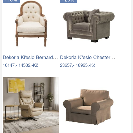
Dekoria Křeslo Bernard béžový, 67 x 73…
Dekoria Křeslo Chesterfield Classic…
16147,-
14532,-Kč
23657,-
18925,-Kč