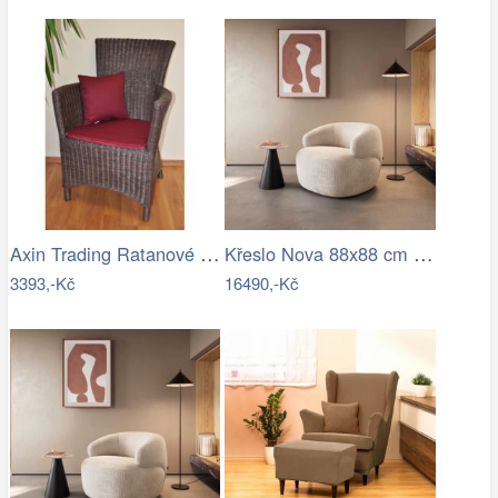
Axin Trading Ratanové křeslo Pluto…
Křeslo Nova 88x88 cm manšestr béžová
3393,-Kč
16490,-Kč