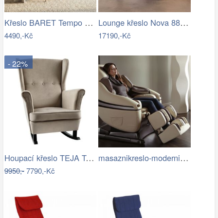
Křeslo BARET Tempo Kondela
Lounge křeslo Nova 88x88 cm bouclé…
4490,-Kč
17190,-Kč
- 22%
Houpací křeslo TEJA Tempo Kondela
masaznikreslo-moderni-inada.jpg
9950,-
7790,-Kč