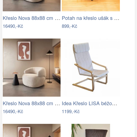
Křeslo Nova 88x88 cm manšestr béžová
Potah na křeslo ušák s podsedákem…
16490,-Kč
899,-Kč
Křeslo Nova 88x88 cm manšestr béžová
Idea Křeslo LISA béžové K50
16490,-Kč
1199,-Kč