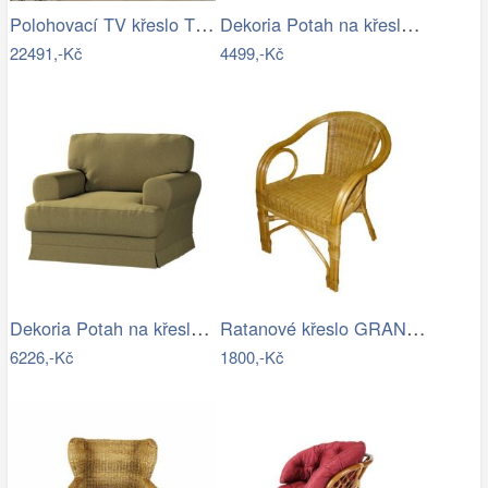
Polohovací TV křeslo TV-B3980 Autronic
Dekoria Potah na křeslo IKEA Ektorp,…
22491,-Kč
4499,-Kč
Dekoria Potah na křeslo IKEA Ekeskog,…
Ratanové křeslo GRANADA - světlé II…
6226,-Kč
1800,-Kč