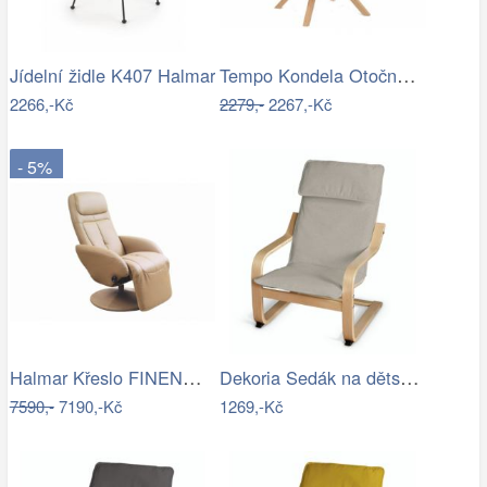
Tempo Kondela Otočné křeslo DALIO -…
Jídelní židle K407 Halmar
2266,-Kč
2279,-
2267,-Kč
- 5%
Halmar Křeslo FINENO béžová V-CH-OPTIMA…
Dekoria Sedák na dětské křeslo IKEA…
7590,-
7190,-Kč
1269,-Kč