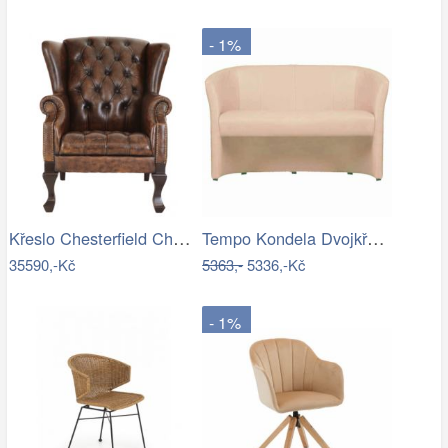
- 1%
Křeslo Chesterfield Chester z pravé…
Tempo Kondela Dvojkřeslo CUBA - béžová…
35590,-Kč
5363,-
5336,-Kč
- 1%