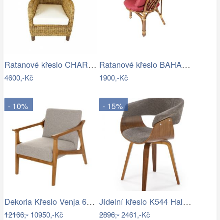
Ratanové křeslo CHARLESTON - banánový…
Ratanové křeslo BAHAMA tmavé - XL polstr
4600,-Kč
1900,-Kč
- 10%
- 15%
Dekoria Křeslo Venja 66x88x82cm, 66 x…
Jídelní křeslo K544 Halmar
12166,-
10950,-Kč
2896,-
2461,-Kč