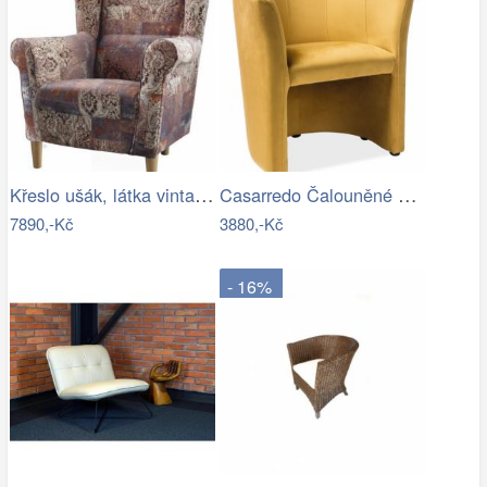
Křeslo ušák, látka vintage hnědá 1026,…
Casarredo Čalouněné křeslo TM-1 VELVET…
7890,-Kč
3880,-Kč
- 16%