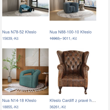
Nua N78-52 Křeslo
Nua N88-100-10 Křeslo
15639,-Kč
16963,-
9011,-Kč
Křeslo Cardiff z pravé hovězí kůže…
Nua N14-18 Křeslo
18855,-Kč
36261,-Kč