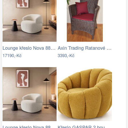
Lounge křeslo Nova 88x88 cm bouclé…
Axin Trading Ratanové křeslo Pluto…
17190,-Kč
3393,-Kč
Lounge křeslo Nova 88x88 cm bouclé…
Křeslo GASPAR 2 bouclé Halmar