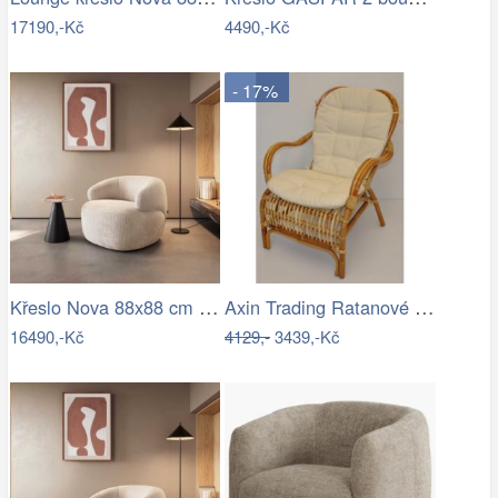
17190,-Kč
4490,-Kč
- 17%
Křeslo Nova 88x88 cm manšestr béžová
Axin Trading Ratanové Křeslo Sidney -…
16490,-Kč
4129,-
3439,-Kč