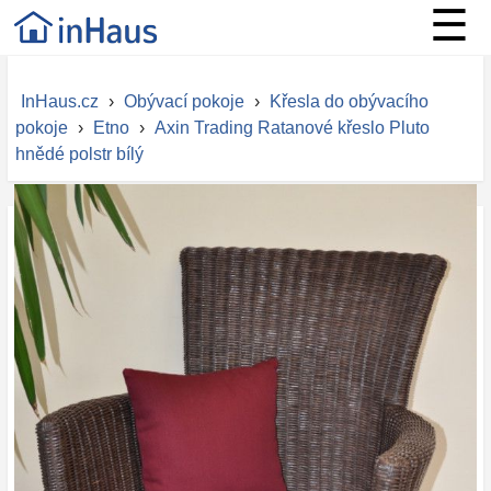
☰
InHaus.cz
›
Obývací pokoje
›
Křesla do obývacího
pokoje
›
Etno
›
Axin Trading Ratanové křeslo Pluto
hnědé polstr bílý