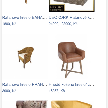
Ratanové křeslo BAHAMA - tmavé
DEOKORK Ratanové křeslo BORNEO LUXURY …
1800,-Kč
24990,-
23990,-Kč
Ratanové křeslo PRAHA - banánový list
Hnědé kožené křeslo/ židle Venetta - 62…
3900,-Kč
15867,-Kč