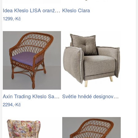
Idea Křeslo LISA oranžové K79
Křeslo Clara
1299,-Kč
Axin Trading Křeslo San - polstr…
Světle hnědé designové křeslo do…
2294,-Kč