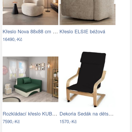
Křeslo Nova 88x88 cm manšestr béžová
Křeslo ELSIE béžová
16490,-Kč
Rozkládací křeslo KUBOS Tempo Kondela
Dekoria Sedák na dětské křeslo IKEA…
7590,-Kč
1570,-Kč