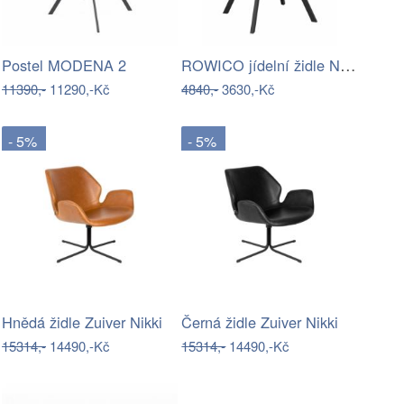
ROWICO jídelní židle NORWELL šedá
Postel MODENA 2
11390,-
11290,-Kč
4840,-
3630,-Kč
- 5%
- 5%
Hnědá židle Zuiver Nikki
Černá židle Zuiver Nikki
15314,-
14490,-Kč
15314,-
14490,-Kč