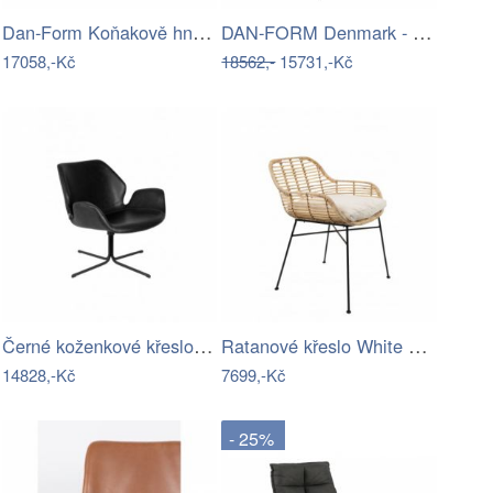
​​​​​Dan-Form Koňakově hnědé koženkové…
DAN-FORM Denmark - Křeslo JOIN lounge
17058,-Kč
18562,-
15731,-Kč
Černé koženkové křeslo ZUIVER NIKKI ALL
Ratanové křeslo White Label Tiger
14828,-Kč
7699,-Kč
- 25%