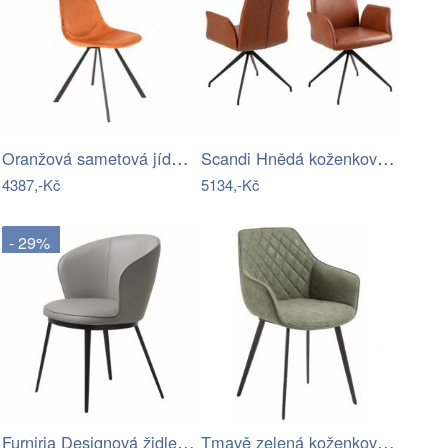
Oranžová sametová jídelní židle…
Scandi Hnědá koženková otočná jídelní…
4387,-Kč
5134,-Kč
- 29%
Furniria Designová židle Danika taupe -…
Tmavě zelená koženková jídelní židle…