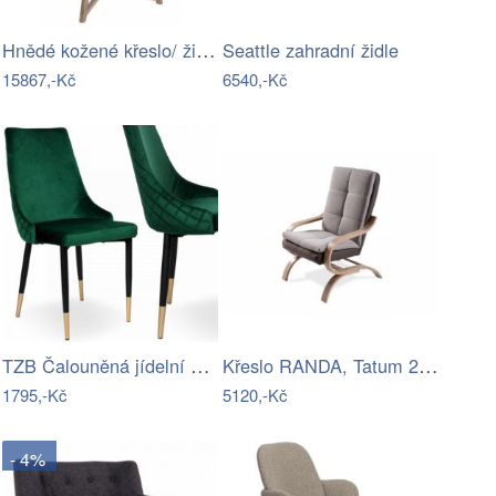
Hnědé kožené křeslo/ židle Venetta - 62…
Seattle zahradní židle
15867,-Kč
6540,-Kč
TZB Čalouněná jídelní židle VERMONT…
Křeslo RANDA, Tatum 279/284 sonoma
1795,-Kč
5120,-Kč
- 4%