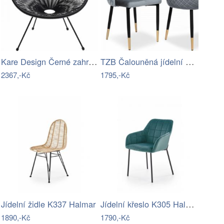
Kare Design Černé zahradní křeslo…
TZB Čalouněná jídelní židle VERMONT…
2367,-Kč
1795,-Kč
Jídelní křeslo K305 Halmar
Jídelní židle K337 Halmar
1890,-Kč
1790,-Kč