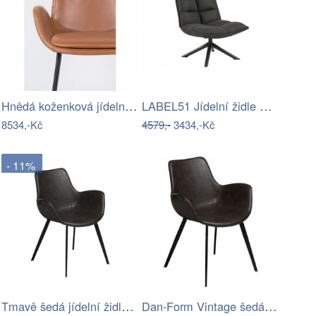
Hnědá koženková jídelní židle ZUIVER…
LABEL51 Jídelní židle KIMO samet černá
8534,-Kč
4579,-
3434,-Kč
- 11%
Tmavě šedá jídelní židle z imitace kůže…
​​​​​Dan-Form Vintage šedá jídelní…