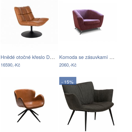
Hnědé otočné křeslo DUTCHBONE Bar
Komoda se zásuvkami MAO dub artisan…
16590,-Kč
2060,-Kč
- 15%