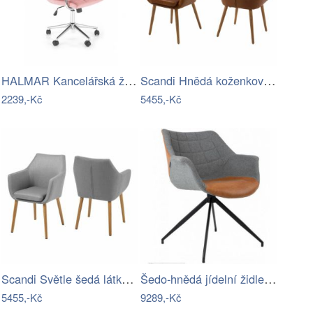
HALMAR Kancelářská židle Garria IV…
Scandi Hnědá koženková jídelní židle…
2239,-Kč
5455,-Kč
Scandi Světle šedá látková jídelní…
Šedo-hnědá jídelní židle ZUIVER DOULTON
5455,-Kč
9289,-Kč