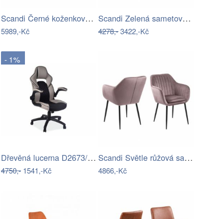
Scandi Černé koženkové křeslo Classo s…
Scandi Zelená sametová jídelní židle…
5989,-Kč
4278,-
3422,-Kč
- 1%
Dřevěná lucerna D2673/ Střední
Scandi Světle růžová sametová jídelní…
4750,-
1541,-Kč
4866,-Kč