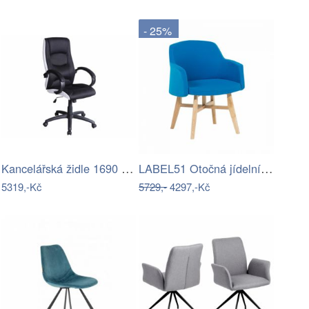
- 25%
Kancelářská židle 1690 SYN-SL New Pure
LABEL51 Otočná jídelní židle LEVI šedá
5319,-Kč
5729,-
4297,-Kč