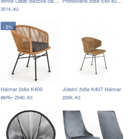
White Label Béžová čalouněná jídelní…
Profilovaná židle Eko kůže Hnědé RANDAL
3514,-Kč
- 5%
Halmar židle K400
Jídelní židle K407 Halmar
2670,-
2540,-Kč
2266,-Kč