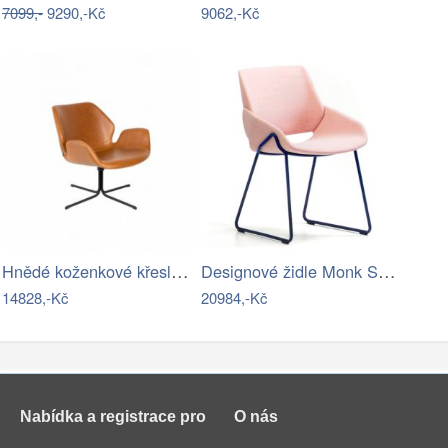
7099,-
9290,-Kč
9062,-Kč
Hnědé koženkové křeslo ZUIVER NIKKI ALL
Designové židle Monk Sled Base Armchair
14828,-Kč
20984,-Kč
Nabídka a registrace pro
O nás