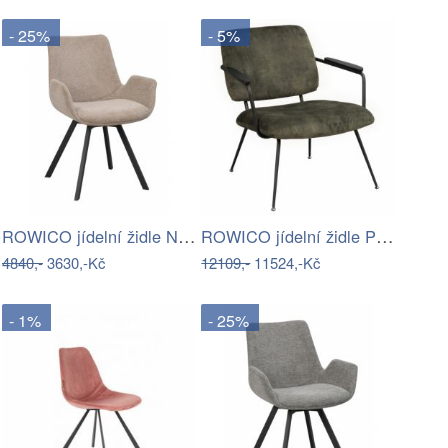
- 25%
- 5%
ROWICO jídelní židle NORWELL béžová
ROWICO jídelní židle PRESCOTT zelená
4840,-
3630,-Kč
12109,-
11524,-Kč
- 1%
- 25%