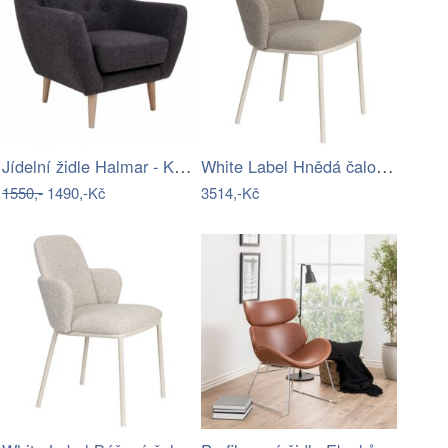
Jídelní židle Halmar - KERRY - doprava…
White Label Hnědá čalouněná jídelní…
1550,-
1490,-Kč
3514,-Kč