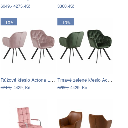
6049,-
4275,-Kč
3360,-Kč
- 10%
- 10%
Růžové křeslo Actona Lola Auto
Tmavě zelené křeslo Actona Lola Auto
4710,-
4429,-Kč
5709,-
4429,-Kč