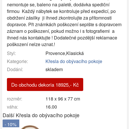
nemontuje se, baleno na paletě, dodávka spediční
firmou Každý nábytek se kontroluje před expedicí, po
obdržení zásilky ji ihned zkontrolujte za přítomnosti
dopravce. Při známkách poškození sepište s dopravcem
záznam o poškození, pokud možno i s fotografiemi a
ihned nás kontaktujte ! Dodatečné pozdější reklamace
poškození nelze uznat.!
Styl:
Provence,Klasická
Kategorie:
Křesla do obývacího pokoje
Dodání:
skladem
Do obchodu dekoria
18925
,-
Kč
rozměr:
118 x 96 x 77 cm
váha:
16.00
Další Křesla do obývacího pokoje
- 10%