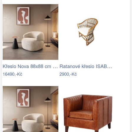
Křeslo Nova 88x88 cm manšestr béžová
Ratanové křeslo ISABEL - tmavý med
16490,-Kč
2900,-Kč