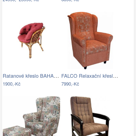
Ratanové křeslo BAHAMA tmavé - XL polstr
FALCO Relaxační křeslo ušák Jakub…
1900,-Kč
7990,-Kč