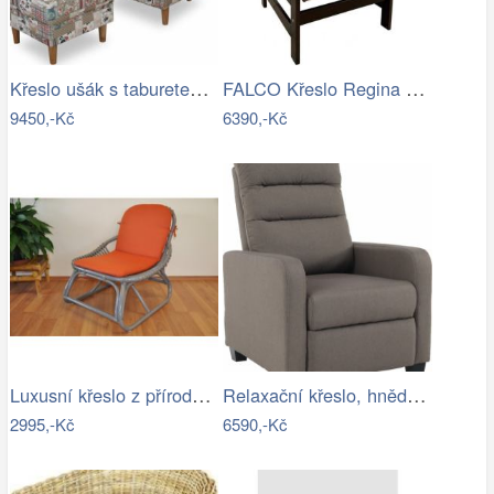
Křeslo ušák s taburetem, látka…
FALCO Křeslo Regina hnědá Mdum
9450,-Kč
6390,-Kč
Luxusní křeslo z přírodního ratanu - AX
Relaxační křeslo, hnědá, TURNER Mdum
2995,-Kč
6590,-Kč