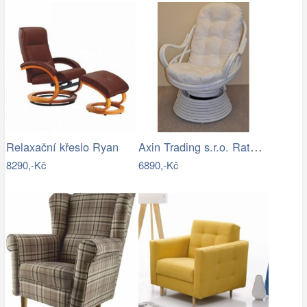
Axin Trading s.r.o. Ratanové houpací…
Relaxační křeslo Ryan
8290,-Kč
6890,-Kč