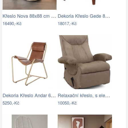
Křeslo Nova 88x88 cm manšestr béžová
Dekoria Křeslo Gede 80x80x74cm, 80 x 80…
16490,-Kč
18017,-Kč
Dekoria Křeslo Andar 65x91x91cm, 65 x…
Relaxační křeslo, s elektrickou funkcí…
5250,-Kč
10050,-Kč