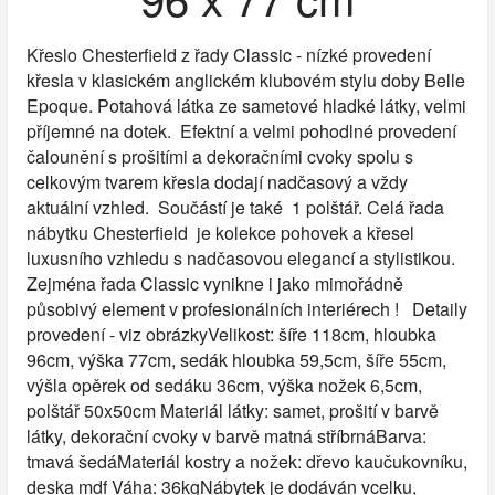
Křeslo Chesterfield z řady Classic - nízké provedení
křesla v klasickém anglickém klubovém stylu doby Belle
Epoque. Potahová látka ze sametové hladké látky, velmi
příjemné na dotek. Efektní a velmi pohodlné provedení
čalounění s prošitími a dekoračními cvoky spolu s
celkovým tvarem křesla dodají nadčasový a vždy
aktuální vzhled. Součástí je také 1 polštář. Celá řada
nábytku Chesterfield je kolekce pohovek a křesel
luxusního vzhledu s nadčasovou elegancí a stylistikou.
Zejména řada Classic vynikne i jako mimořádně
působivý element v profesionálních interiérech ! Detaily
provedení - viz obrázkyVelikost: šíře 118cm, hloubka
96cm, výška 77cm, sedák hloubka 59,5cm, šíře 55cm,
výšla opěrek od sedáku 36cm, výška nožek 6,5cm,
polštář 50x50cm Materiál látky: samet, prošití v barvě
látky, dekorační cvoky v barvě matná stříbrnáBarva:
tmavá šedáMateriál kostry a nožek: dřevo kaučukovníku,
deska mdf Váha: 36kgNábytek je dodáván vcelku,