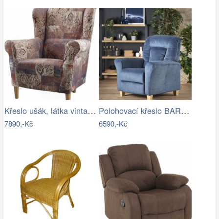
Křeslo ušák, látka vintage hnědá 1026,…
Polohovací křeslo BARD Halmar
7890,-Kč
6590,-Kč