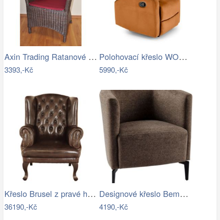
Axin Trading Ratanové křeslo Pluto…
Polohovací křeslo WONDER Halmar
3393,-Kč
5990,-Kč
Křeslo Brusel z pravé hovězí kůže Brown
Designové křeslo Bemode hnědá/černá
36190,-Kč
4190,-Kč