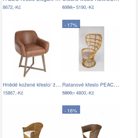
8672,-Kč
6350,-
5190,-Kč
- 17%
Hnědé kožené křeslo/ židle Venetta - 62…
Ratanové křeslo PEACOCK - přírodní ratan
15867,-Kč
5800,-
4800,-Kč
- 16%