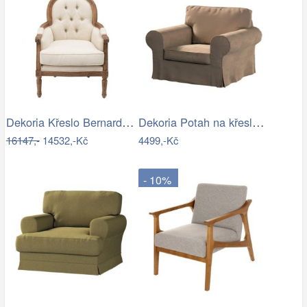
Dekoria Křeslo Bernard béžový, 67 x 73…
Dekoria Potah na křeslo IKEA Ektorp,…
16147,-
14532,-Kč
4499,-Kč
- 10%