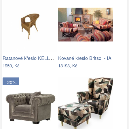
Ratanové křeslo KELLY - tmavý med
Kované křeslo Britsol - IA
1950,-Kč
18198,-Kč
- 20%