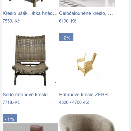
Křeslo ušák, látka hnědé káro, Charlot…
Celočalouněné křeslo, hořčicová látka,…
7550,-Kč
6190,-Kč
- 2%
Šedé ratanové křeslo Mirri - 57*85…
Ratanové křeslo ZEBRA ušák - banánový…
7718,-Kč
4800,-
4700,-Kč
- 1%