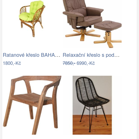
Ratanové křeslo BAHAMA - tmavé
Relaxační křeslo s podnožkou, cappucino…
1800,-Kč
7850,-
6990,-Kč