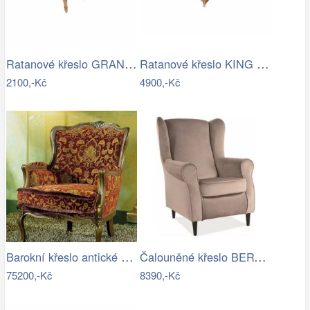
Ratanové křeslo GRANADA - tmavý med
Ratanové křeslo KING ušák - tmavý med
2100,-Kč
4900,-Kč
Barokní křeslo antické ztvárnění laku…
Čalouněné křeslo BERY velvet béžová…
75200,-Kč
8390,-Kč