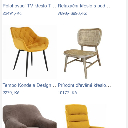
Polohovací TV křeslo TV-B3980 Autronic
Relaxační křeslo s podnoží, hnědošedá,…
22491,-Kč
7090,-
6990,-Kč
Tempo Kondela Designové křeslo FEDRIS -…
Přírodní dřevěné křeslo s výpletem…
2279,-Kč
10177,-Kč