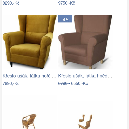
8290,-Kč
9750,-Kč
- 4%
Křeslo ušák, látka hořčicová, Charlot…
Křeslo ušák, látka hnědá, CHARLOT Mdum
7890,-Kč
6790,-
6550,-Kč