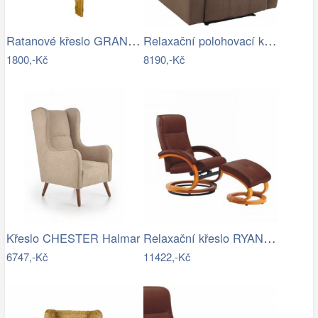
Ratanové křeslo GRANADA - světlé II…
Relaxační polohovací křeslo, hnědá…
1800,-Kč
8190,-Kč
Relaxační křeslo RYANN-TK
Křeslo CHESTER Halmar
6747,-Kč
11422,-Kč