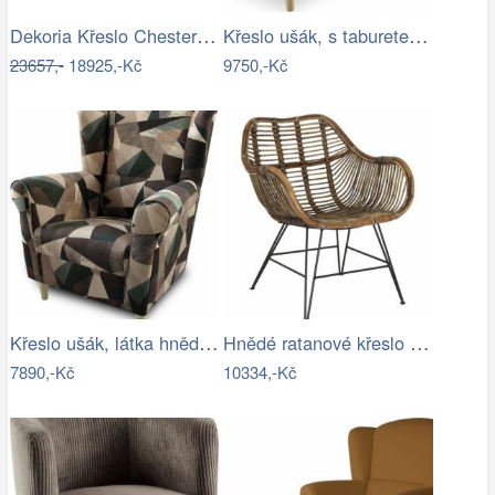
Dekoria Křeslo Chesterfield Classic…
Křeslo ušák, s taburetem, látka…
23657,-
18925,-Kč
9750,-Kč
Křeslo ušák, látka hnědozelená vzor,…
Hnědé ratanové křeslo Malang - 64*57*80…
7890,-Kč
10334,-Kč