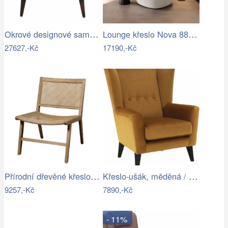
Okrové designové sametové křeslo Almond…
Lounge křeslo Nova 88x88 cm bouclé…
27627,-Kč
17190,-Kč
Přírodní dřevěné křeslo s výpletem…
Křeslo-ušák, měděná / černá, RODEZA Mdum
9257,-Kč
7890,-Kč
- 11%