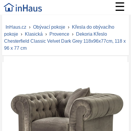
☰
InHaus.cz
›
Obývací pokoje
›
Křesla do obývacího
pokoje
›
Klasická
›
Provence
›
Dekoria Křeslo
Chesterfield Classic Velvet Dark Grey 118x96x77cm, 118 x
96 x 77 cm