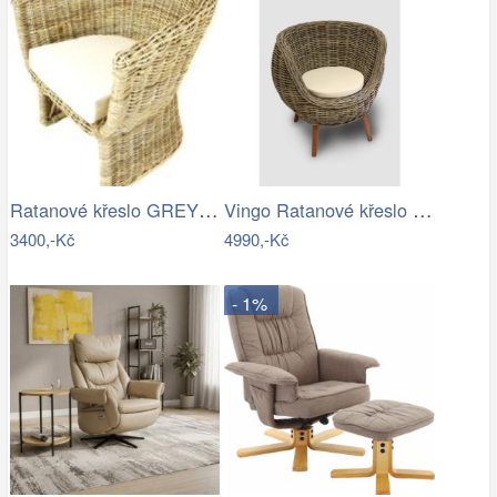
Ratanové křeslo GREY - šedý ratan
Vingo Ratanové křeslo s polstrem – šedé…
3400,-Kč
4990,-Kč
- 1%