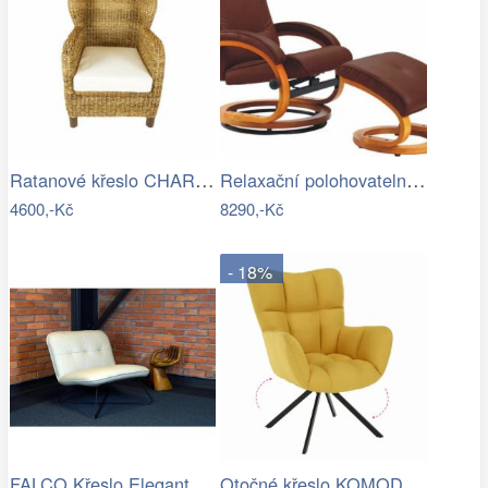
Ratanové křeslo CHARLESTON - banánový…
Relaxační polohovatelné křeslo,…
4600,-Kč
8290,-Kč
- 18%
FALCO Křeslo Elegant kůže Toledo /vtahy…
Otočné křeslo KOMODO Tempo Kondela