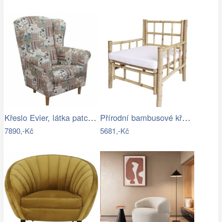
Křeslo Evier, látka patchwork Viorica 1
Přírodní bambusové křeslo Bamboo Lyon -…
7890,-Kč
5681,-Kč