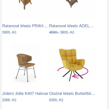
Ratanové křeslo PRAHA - banánový list
Ratanové křeslo ADELE - tmavý med
3900,-Kč
4500,-
3800,-Kč
Otočné křeslo Butterfild, žlutá
Jídelní židle K407 Halmar
2266,-Kč
6350,-Kč