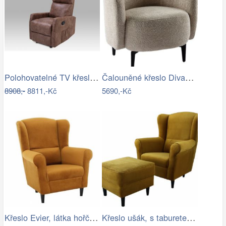
Polohovatelné TV křeslo TV-5053 Autronic
Čalouněné křeslo Divano béžová/černá
8908,-
8811,-Kč
5690,-Kč
Křeslo Evier, látka hořčicová
Křeslo ušák, s taburetem, látka…