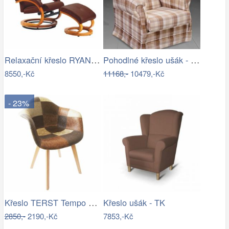
Relaxační křeslo RYAN Tempo Kondela
Pohodlné křeslo ušák - ME
8550,-Kč
11168,-
10479,-Kč
- 23%
Křeslo TERST Tempo Kondela
Křeslo ušák - TK
2850,-
2190,-Kč
7853,-Kč