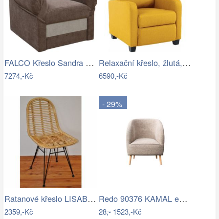
FALCO Křeslo Sandra Aston 3/2 hnědá Mdum
Relaxační křeslo, žlutá, TURNER Mdum
7274,-Kč
6590,-Kč
- 29%
Ratanové křeslo LISABON - světlé
Redo 90376 KAMAL exteriérové nástěnné…
2359,-Kč
28,-
1523,-Kč