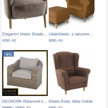
Elegantní křeslo Shadea šedobéžová…
Ušák/křeslo, s taburetem, látka hnědá,…
4290,-Kč
8890,-Kč
- 4%
DEOKORK Ratanové křeslo BORNEO LUXURY …
Křeslo Evier, látka hnědá
24990,-
23990,-Kč
6890,-Kč