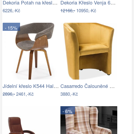
Dekoria Potah na křeslo IKEA Ekeskog,…
Dekoria Křeslo Venja 66x88x82cm, 66 x…
6226,-Kč
12166,-
10950,-Kč
- 15%
Jídelní křeslo K544 Halmar
Casarredo Čalouněné křeslo TM-1 VELVET…
2896,-
2461,-Kč
3880,-Kč
- 6%