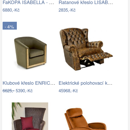
FaKOPA ISABELLA - masivní křeslo z…
Ratanové křeslo LISABON - černé
6880,-Kč
2835,-Kč
- 4%
Klubové křeslo ENRICO Halmar
Elektrické polohovací křeslo…
6625,-
5390,-Kč
45968,-Kč