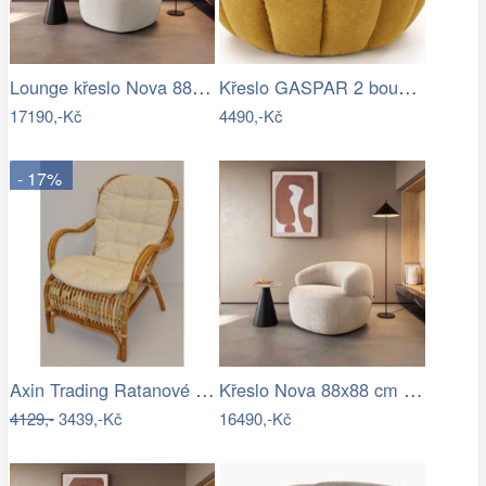
Lounge křeslo Nova 88x88 cm bouclé…
Křeslo GASPAR 2 bouclé Halmar
17190,-Kč
4490,-Kč
- 17%
Axin Trading Ratanové Křeslo Sidney -…
Křeslo Nova 88x88 cm manšestr béžová
4129,-
3439,-Kč
16490,-Kč