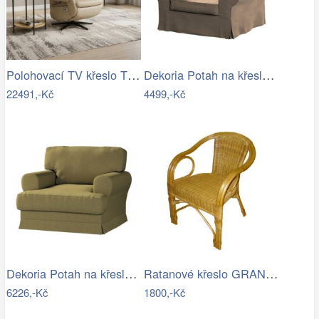
Polohovací TV křeslo TV-B3980 Autronic
Dekoria Potah na křeslo IKEA Ektorp,…
22491,-Kč
4499,-Kč
Dekoria Potah na křeslo IKEA Ekeskog,…
Ratanové křeslo GRANADA - světlé II…
6226,-Kč
1800,-Kč