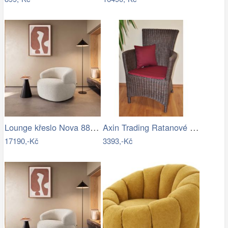
Lounge křeslo Nova 88x88 cm bouclé…
Axin Trading Ratanové křeslo Pluto…
17190,-Kč
3393,-Kč