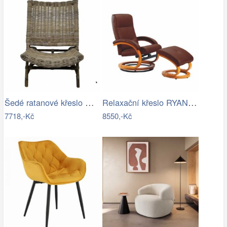
Šedé ratanové křeslo Mirri - 57*85…
Relaxační křeslo RYAN Tempo Kondela
7718,-Kč
8550,-Kč