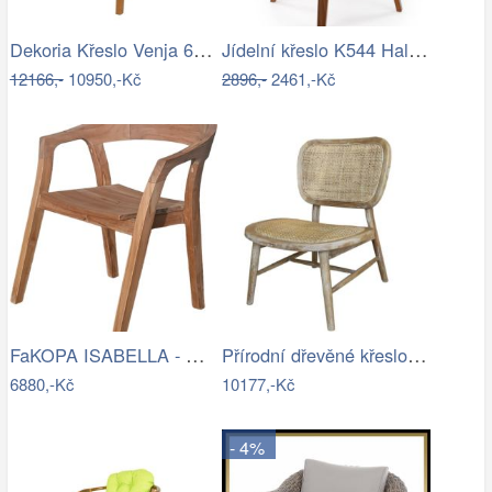
Dekoria Křeslo Venja 66x88x82cm, 66 x…
Jídelní křeslo K544 Halmar
12166,-
10950,-Kč
2896,-
2461,-Kč
FaKOPA ISABELLA - masivní křeslo z…
Přírodní dřevěné křeslo s výpletem…
6880,-Kč
10177,-Kč
- 4%