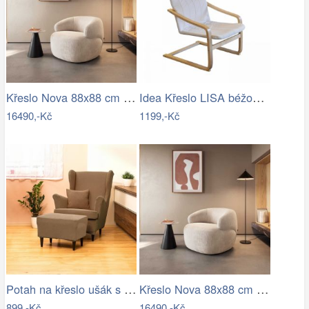
Křeslo Nova 88x88 cm manšestr béžová
Idea Křeslo LISA béžové K50
16490,-Kč
1199,-Kč
Potah na křeslo ušák s podsedákem…
Křeslo Nova 88x88 cm manšestr béžová
899,-Kč
16490,-Kč