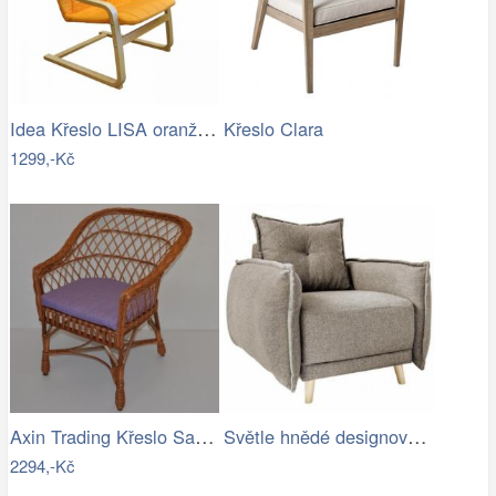
Idea Křeslo LISA oranžové K79
Křeslo Clara
1299,-Kč
Axin Trading Křeslo San - polstr…
Světle hnědé designové křeslo do…
2294,-Kč