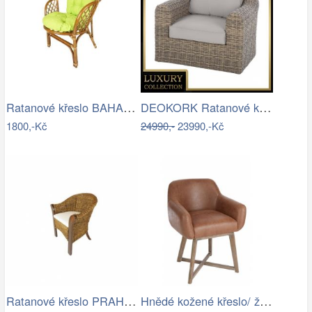
Ratanové křeslo BAHAMA - tmavé
DEOKORK Ratanové křeslo BORNEO LUXURY …
1800,-Kč
24990,-
23990,-Kč
Ratanové křeslo PRAHA - banánový list
Hnědé kožené křeslo/ židle Venetta - 62…