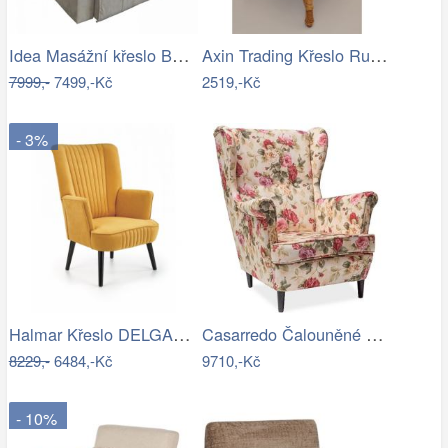
Idea Masážní křeslo BOB béžová K40
Axin Trading Křeslo Rudnik - polstr…
7999,-
7499,-Kč
2519,-Kč
- 3%
Halmar Křeslo DELGADO - hořčicové
Casarredo Čalouněné křeslo LORD WM82…
8229,-
6484,-Kč
9710,-Kč
- 10%