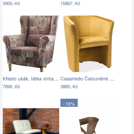
3900,-Kč
15867,-Kč
Křeslo ušák, látka vintage hnědá 1026,…
Casarredo Čalouněné křeslo TM-1 VELVET…
7890,-Kč
3880,-Kč
- 16%