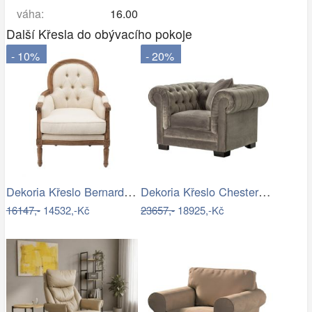
váha:
16.00
Další Křesla do obývacího pokoje
- 10%
- 20%
Dekoria Křeslo Bernard béžový, 67 x 73…
Dekoria Křeslo Chesterfield Classic…
16147,-
14532,-Kč
23657,-
18925,-Kč