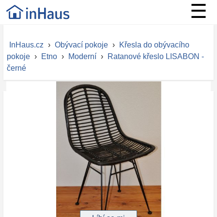
☰
InHaus.cz
›
Obývací pokoje
›
Křesla do obývacího
pokoje
›
Etno
›
Moderní
›
Ratanové křeslo LISABON -
černé