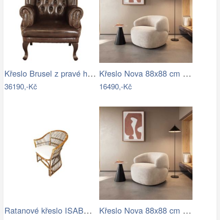
Křeslo Brusel z pravé hovězí kůže Brown
Křeslo Nova 88x88 cm manšestr béžová
36190,-Kč
16490,-Kč
Ratanové křeslo ISABEL - tmavý med
Křeslo Nova 88x88 cm manšestr béžová