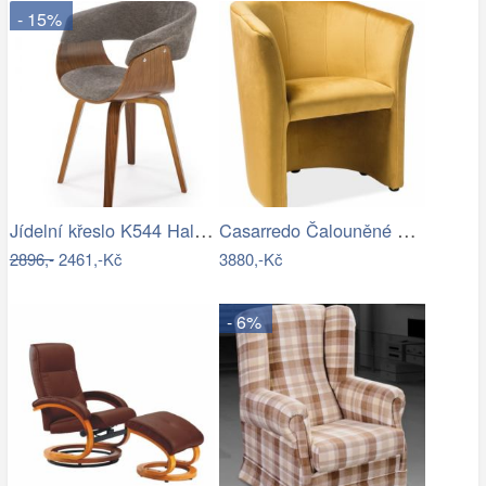
- 15%
Jídelní křeslo K544 Halmar
Casarredo Čalouněné křeslo TM-1 VELVET…
2896,-
2461,-Kč
3880,-Kč
- 6%