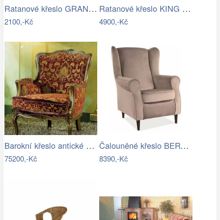
Ratanové křeslo GRANADA - tmavý med
Ratanové křeslo KING ušák - tmavý med
2100,-Kč
4900,-Kč
Barokní křeslo antické ztvárnění laku…
Čalouněné křeslo BERY velvet béžová…
75200,-Kč
8390,-Kč