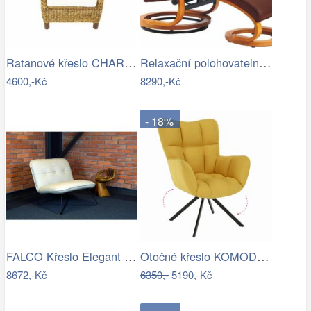
Ratanové křeslo CHARLESTON - banánový…
Relaxační polohovatelné křeslo,…
4600,-Kč
8290,-Kč
- 18%
FALCO Křeslo Elegant kůže Toledo /vtahy…
Otočné křeslo KOMODO Tempo Kondela
8672,-Kč
6350,-
5190,-Kč