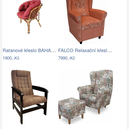
Ratanové křeslo BAHAMA tmavé - XL polstr
FALCO Relaxační křeslo ušák Jakub…
1900,-Kč
7990,-Kč