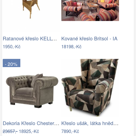
Ratanové křeslo KELLY - tmavý med
Kované křeslo Britsol - IA
1950,-Kč
18198,-Kč
- 20%
Dekoria Křeslo Chesterfield Classic…
Křeslo ušák, látka hnědozelená vzor,…
23657,-
18925,-Kč
7890,-Kč