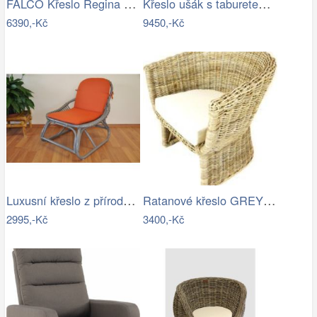
FALCO Křeslo Regina hnědá Mdum
Křeslo ušák s taburetem, látka…
6390,-Kč
9450,-Kč
Luxusní křeslo z přírodního ratanu - AX
Ratanové křeslo GREY - šedý ratan
2995,-Kč
3400,-Kč