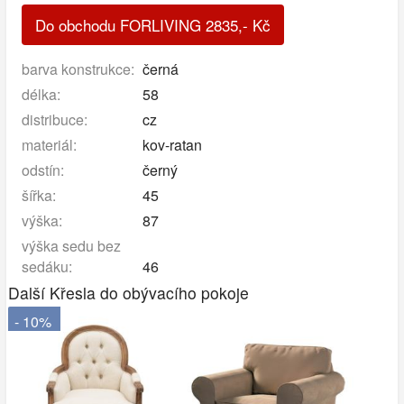
Do obchodu FORLIVING
2835
,-
Kč
barva konstrukce:
černá
délka:
58
distribuce:
cz
materiál:
kov-ratan
odstín:
černý
šířka:
45
výška:
87
výška sedu bez
sedáku:
46
Další Křesla do obývacího pokoje
- 10%