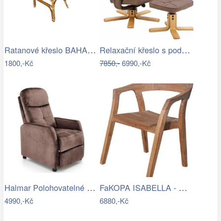
Ratanové křeslo BAHAMA - tmavé
Relaxační křeslo s podnožkou, cappucino…
1800,-Kč
7850,-
6990,-Kč
Halmar Polohovatelné křeslo FELIPE…
FaKOPA ISABELLA - masivní křeslo z…
4990,-Kč
6880,-Kč