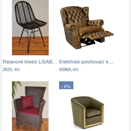
Ratanové křeslo LISABON - černé
Elektrické polohovací křeslo…
2835,-Kč
45968,-Kč
- 4%