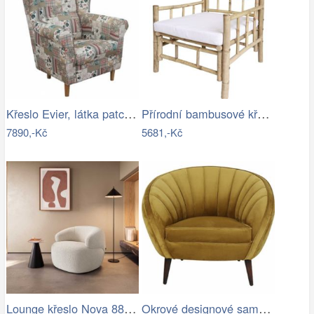
Křeslo Evier, látka patchwork Viorica 1
Přírodní bambusové křeslo Bamboo Lyon -…
7890,-Kč
5681,-Kč
Lounge křeslo Nova 88x88 cm bouclé…
Okrové designové sametové křeslo Almond…