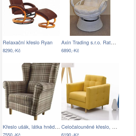
Axin Trading s.r.o. Ratanové houpací…
Relaxační křeslo Ryan
8290,-Kč
6890,-Kč
Křeslo ušák, látka hnědé káro, Charlot…
Celočalouněné křeslo, hořčicová látka,…
7550,-Kč
6190,-Kč