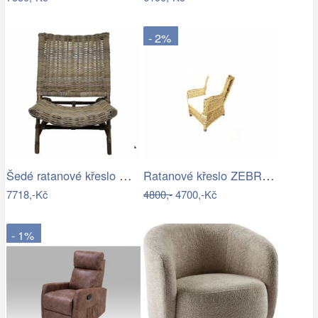
- 2%
Šedé ratanové křeslo Mirri - 57*85…
Ratanové křeslo ZEBRA ušák - banánový…
7718,-Kč
4800,-
4700,-Kč
- 1%