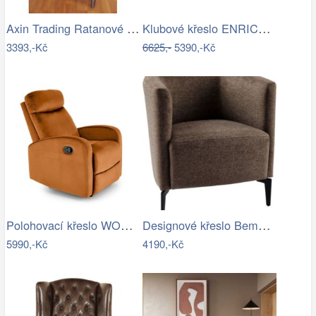
Axin Trading Ratanové křeslo Pluto…
Klubové křeslo ENRICO Halmar
3393,-Kč
6625,-
5390,-Kč
Polohovací křeslo WONDER Halmar
Designové křeslo Bemode hnědá/černá
5990,-Kč
4190,-Kč