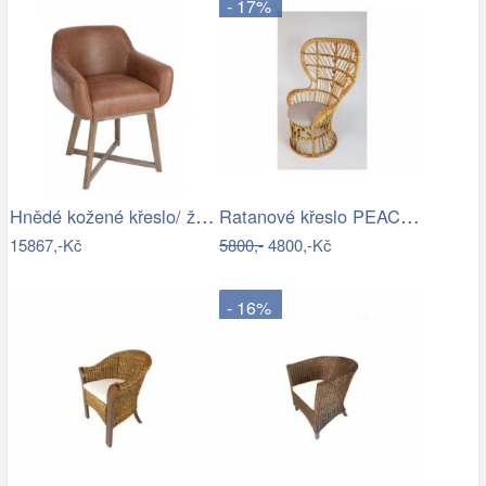
- 17%
Hnědé kožené křeslo/ židle Venetta - 62…
Ratanové křeslo PEACOCK - přírodní ratan
15867,-Kč
5800,-
4800,-Kč
- 16%