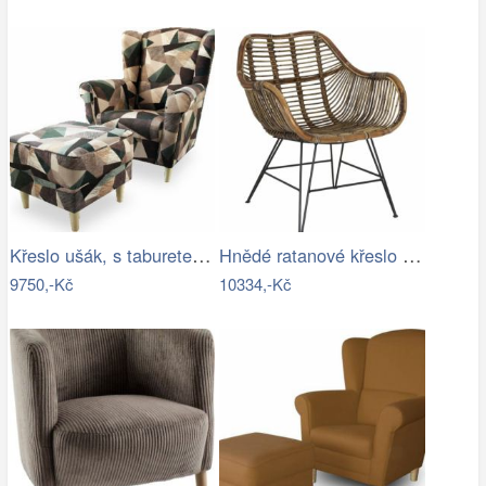
Křeslo ušák, s taburetem, látka…
Hnědé ratanové křeslo Malang - 64*57*80…
9750,-Kč
10334,-Kč