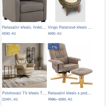
Relaxační křeslo, hnědá, TURNER Mdum
Vingo Ratanové křeslo s polstrem – šedé…
6590,-Kč
4990,-Kč
- 1%
Polohovací TV křeslo TV-B3980 Autronic
Relaxační křeslo s podnoží, hnědošedá,…
22491,-Kč
7090,-
6990,-Kč