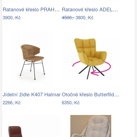
Ratanové křeslo PRAHA - banánový list
Ratanové křeslo ADELE - tmavý med
3900,-Kč
4500,-
3800,-Kč
Otočné křeslo Butterfild, žlutá
Jídelní židle K407 Halmar
2266,-Kč
6350,-Kč