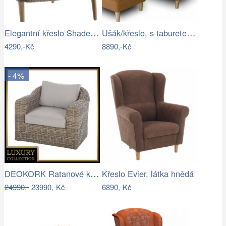
Elegantní křeslo Shadea šedobéžová…
Ušák/křeslo, s taburetem, látka hnědá,…
4290,-Kč
8890,-Kč
- 4%
DEOKORK Ratanové křeslo BORNEO LUXURY …
Křeslo Evier, látka hnědá
24990,-
23990,-Kč
6890,-Kč