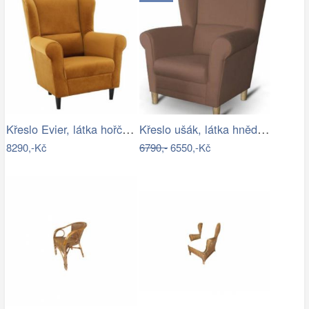
Křeslo Evier, látka hořčicová
Křeslo ušák, látka hnědá, CHARLOT Mdum
8290,-Kč
6790,-
6550,-Kč