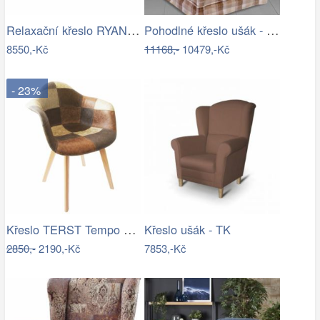
Relaxační křeslo RYAN Tempo Kondela
Pohodlné křeslo ušák - ME
8550,-Kč
11168,-
10479,-Kč
- 23%
Křeslo TERST Tempo Kondela
Křeslo ušák - TK
2850,-
2190,-Kč
7853,-Kč