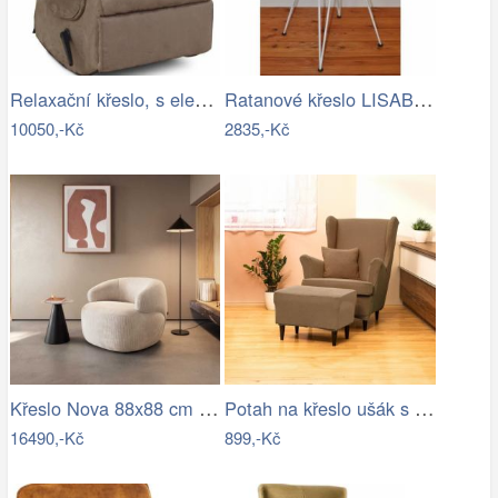
Relaxační křeslo, s elektrickou funkcí…
Ratanové křeslo LISABON - bílé
10050,-Kč
2835,-Kč
Křeslo Nova 88x88 cm manšestr béžová
Potah na křeslo ušák s podsedákem…
16490,-Kč
899,-Kč