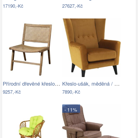
17190,-Kč
27627,-Kč
Přírodní dřevěné křeslo s výpletem…
Křeslo-ušák, měděná / černá, RODEZA Mdum
9257,-Kč
7890,-Kč
- 11%