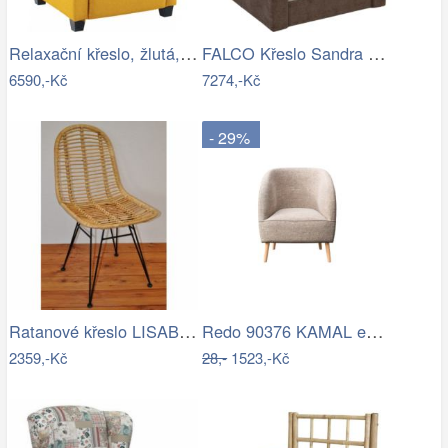
Relaxační křeslo, žlutá, TURNER Mdum
FALCO Křeslo Sandra Aston 3/2 hnědá Mdum
6590,-Kč
7274,-Kč
- 29%
Ratanové křeslo LISABON - světlé
Redo 90376 KAMAL exteriérové nástěnné…
2359,-Kč
28,-
1523,-Kč