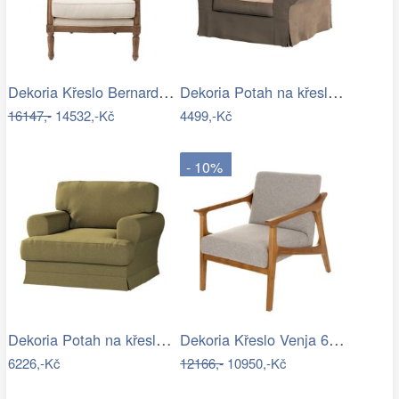
Dekoria Křeslo Bernard béžový, 67 x 73…
Dekoria Potah na křeslo IKEA Ektorp,…
16147,-
14532,-Kč
4499,-Kč
- 10%
Dekoria Potah na křeslo IKEA Ekeskog,…
Dekoria Křeslo Venja 66x88x82cm, 66 x…
6226,-Kč
12166,-
10950,-Kč