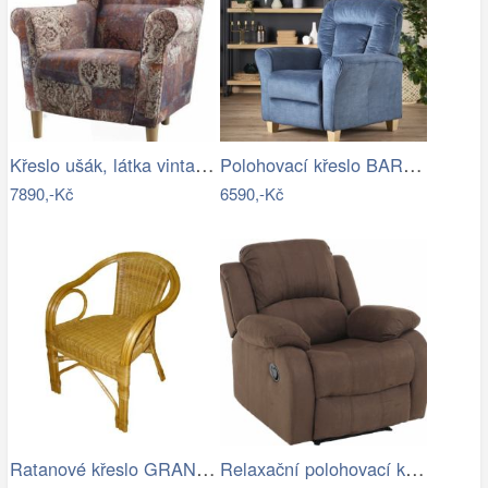
Křeslo ušák, látka vintage hnědá 1026,…
Polohovací křeslo BARD Halmar
7890,-Kč
6590,-Kč
Ratanové křeslo GRANADA - světlé II…
Relaxační polohovací křeslo, hnědá…