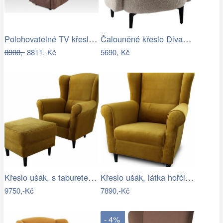
Polohovatelné TV křeslo TV-5053 Autronic
Čalouněné křeslo Divano béžová/černá
8908,-
8811,-Kč
5690,-Kč
Křeslo ušák, s taburetem, látka…
Křeslo ušák, látka hořčicová, Charlot…
9750,-Kč
7890,-Kč
- 4%