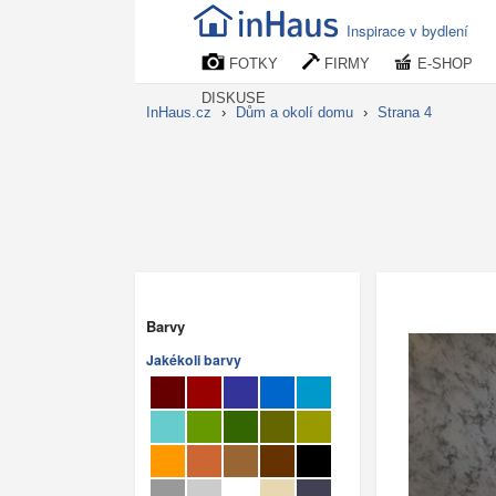
Inspirace v bydlení
FOTKY
FIRMY
E-SHOP
DISKUSE
InHaus.cz
›
Dům a okolí domu
›
Strana 4
Barvy
Jakékoli barvy