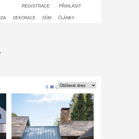
REGISTRACE
PŘIHLÁSIT
ADA
DEKORACE
DŮM
ČLÁNKY
4
S
M
L