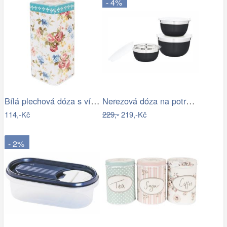
- 4%
Bílá plechová dóza s víkem a květy - 7…
Nerezová dóza na potraviny s víkem TORO…
114,-Kč
229,-
219,-Kč
- 2%