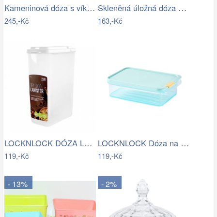
Kameninová dóza s víkem výška 10 cm…
Skleněná úložná dóza s víkem - Ø 11*19…
245,-Kč
163,-Kč
LOCKNLOCK DÓZA LOCK NA SUCHÉ POTRAVINY,…
LOCKNLOCK Dóza na potraviny LOCK 1050ml…
119,-Kč
119,-Kč
- 13%
- 2%