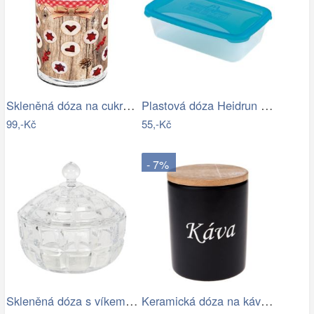
Skleněná dóza na cukroví TORO 1100ml…
Plastová dóza Heidrun Polar Frost 2,1l
99,-Kč
55,-Kč
- 7%
Skleněná dóza s víkem Wenda - Ø 18*18…
Keramická dóza na kávu, 10 x 13 x 10 cm