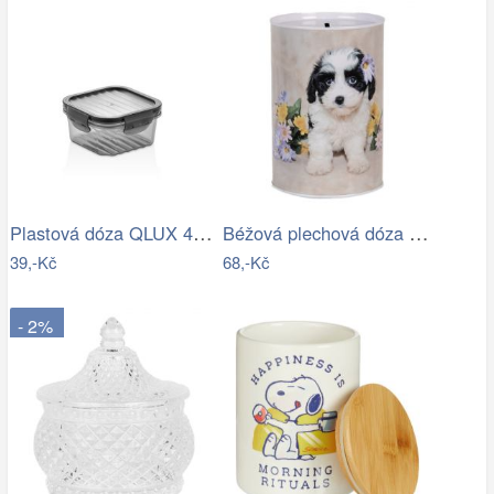
Plastová dóza QLUX 400ml
Béžová plechová dóza kasička s pejskem …
39,-Kč
68,-Kč
- 2%