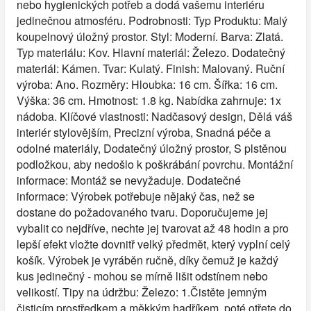
nebo hygienických potřeb a dodá vašemu interiéru
jedinečnou atmosféru. Podrobnosti: Typ Produktu: Malý
koupelnový úložný prostor. Styl: Moderní. Barva: Zlatá.
Typ materiálu: Kov. Hlavní materiál: Železo. Dodatečný
materiál: Kámen. Tvar: Kulatý. Finish: Malovaný. Ruční
výroba: Ano. Rozměry: Hloubka: 16 cm. Šířka: 16 cm.
Výška: 36 cm. Hmotnost: 1.8 kg. Nabídka zahrnuje: 1x
nádoba. Klíčové vlastnosti: Nadčasový design, Dělá váš
interiér stylovějším, Precizní výroba, Snadná péče a
odolné materiály, Dodatečný úložný prostor, S plstěnou
podložkou, aby nedošlo k poškrábání povrchu. Montážní
informace: Montáž se nevyžaduje. Dodatečné
informace: Výrobek potřebuje nějaký čas, než se
dostane do požadovaného tvaru. Doporučujeme jej
vybalit co nejdříve, nechte jej tvarovat až 48 hodin a pro
lepší efekt vložte dovnitř velký předmět, který vyplní celý
košík. Výrobek je vyráběn ručně, díky čemuž je každý
kus jedinečný - mohou se mírně lišit odstínem nebo
velikostí. Tipy na údržbu: Železo: 1.Čistěte jemným
čisticím prostředkem a měkkým hadříkem, poté otřete do