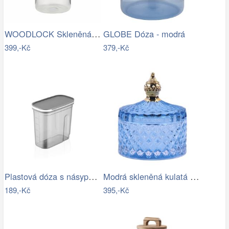
WOODLOCK Skleněná dóza 2300 ml - čirá…
GLOBE Dóza - modrá
399,-Kč
379,-Kč
Plastová dóza s násypkou QLUX 3000ml
Modrá skleněná kulatá dóza s víčkem…
189,-Kč
395,-Kč