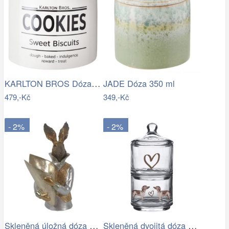
KARLTON BROS Dóza na sušenky 15 cm -…
JADE Dóza 350 ml
479,-Kč
349,-Kč
- 2%
- 2%
Skleněná úložná dóza se srdíčkem a…
Skleněná dvojitá dóza s jezevčíkem…