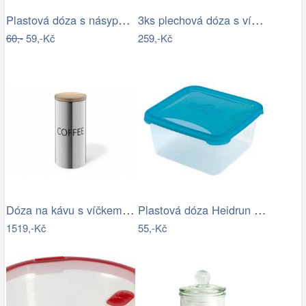
Plastová dóza s násypkou Heidrun 500ml…
3ks plechová dóza s víkem a květy Tea…
60,-
59,-Kč
259,-Kč
Dóza na kávu s víčkem z bambusu ZACK
Plastová dóza Heidrun Polar Frost 2,4l
1519,-Kč
55,-Kč