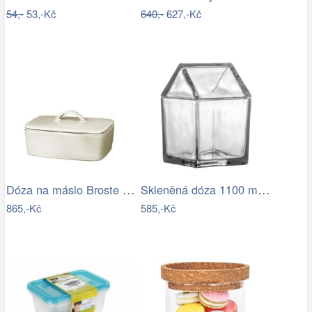
54,-
53,-Kč
640,-
627,-Kč
Dóza na máslo Broste NORDIC SAND -…
Skleněná dóza 1100 ml ELIUS…
865,-Kč
585,-Kč