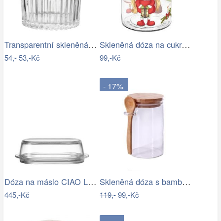
Transparentní skleněná dóza s vroubky a…
Skleněná dóza na cukroví TORO 1100ml…
54,-
53,-Kč
99,-Kč
- 17%
Dóza na máslo CIAO Leonardo
Skleněná dóza s bambus víčkem TORO…
445,-Kč
119,-
99,-Kč