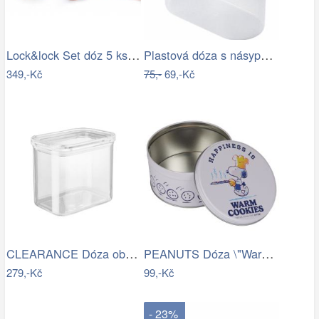
Lock&lock Set dóz 5 ks HPL806S5
Plastová dóza s násypkou Heidrun 1000ml…
349,-Kč
75,-
69,-Kč
CLEARANCE Dóza obdélníková 1700 ml
PEANUTS Dóza \"Warm Cookies\" malá -…
279,-Kč
99,-Kč
- 23%