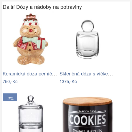
Další Dózy a nádoby na potraviny
Keramická dóza perníček Gingerbread Man…
Skleněná dóza s víčkem výška 21,2 cm…
750,-Kč
1375,-Kč
- 2%