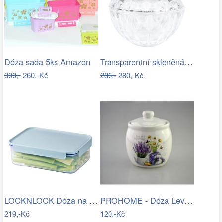
Transparentní skleněná miska dóza na…
Dóza sada 5ks Amazon
300,-
260,-Kč
286,-
280,-Kč
LOCKNLOCK Dóza na potraviny LOCK 2800ml…
PROHOME - Dóza Levandule
219,-Kč
120,-Kč