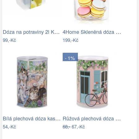
Dóza na potraviny 2l KEEEPER Fresh &…
4Home Skleněná dóza na potraviny s…
99,-Kč
199,-Kč
- 1%
Bílá plechová dóza kasička s kočkami -…
Růžová plechová dóza kasička s kolem a…
54,-Kč
68,-
67,-Kč