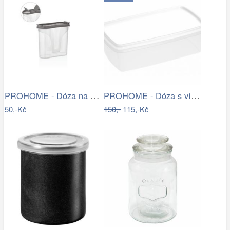
PROHOME - Dóza na koření MAJOR 0,3L…
PROHOME - Dóza s víčkem MARGERIT 6L bílá
50,-Kč
150,-
115,-Kč