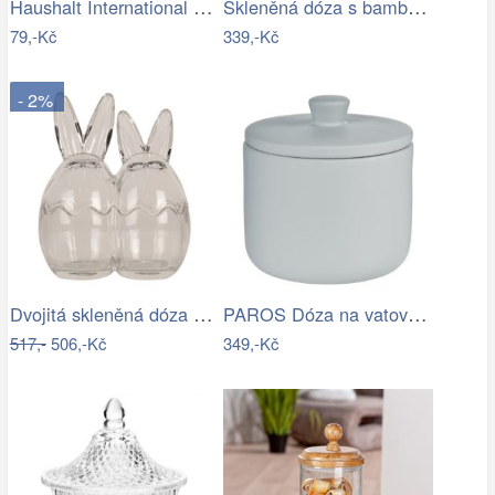
Haushalt International Skleněná dóza na…
Skleněná dóza s bambusovým víkem - Ø14…
79,-Kč
339,-Kč
- 2%
Dvojitá skleněná dóza s víkem ve tvaru…
PAROS Dóza na vatové tampony 300 ml -…
517,-
506,-Kč
349,-Kč