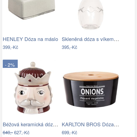
Skleněná dóza s víkem ve tvaru vejce…
HENLEY Dóza na máslo
399,-Kč
395,-Kč
- 2%
Béžová keramická dóza Louskáček…
KARLTON BROS Dóza na cibuli 22 cm -…
640,-
627,-Kč
699,-Kč