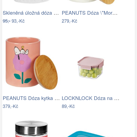
Skleněná úložná dóza na curovinky - Ø…
PEANUTS Dóza \"Morning Rituals\"…
95,-
93,-Kč
279,-Kč
PEANUTS Dóza kytka velká - růžová
LOCKNLOCK Dóza na potraviny LOCK 860ml…
379,-Kč
89,-Kč