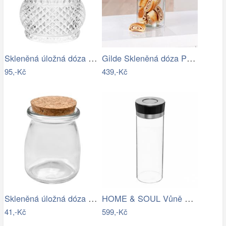
Skleněná úložná dóza na curovinky - Ø 8…
Gilde Skleněná dóza Presa, 21 cm
95,-Kč
439,-Kč
Skleněná úložná dóza s korkovým víčkem…
HOME & SOUL Vůně do bytu ve spreji…
41,-Kč
599,-Kč