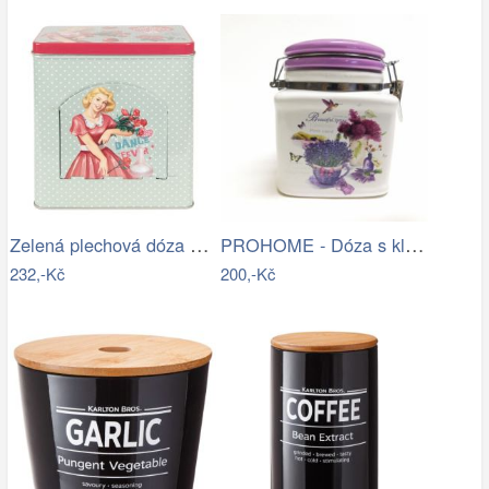
Zelená plechová dóza s víkem a otvorem…
PROHOME - Dóza s klipem Levandule
232,-Kč
200,-Kč