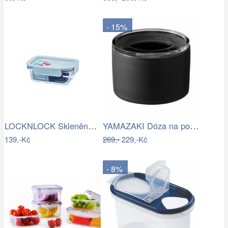
- 15%
LOCKNLOCK Skleněná zapékací miska s…
YAMAZAKI Dóza na potraviny Tower, 240…
139,-Kč
269,-
229,-Kč
- 8%