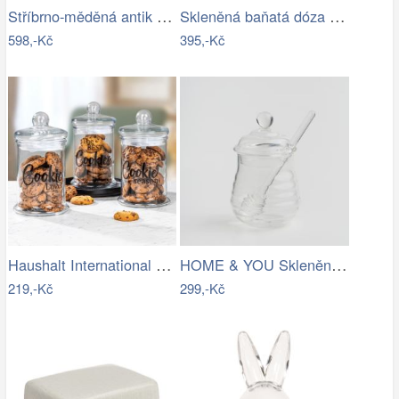
Stříbrno-měděná antik skleněná dóza s…
Skleněná baňatá dóza s víkem L - Ø 13…
598,-Kč
395,-Kč
Haushalt International Skleněná dóza na…
HOME & YOU Skleněná dóza na med 250 ml
219,-Kč
299,-Kč