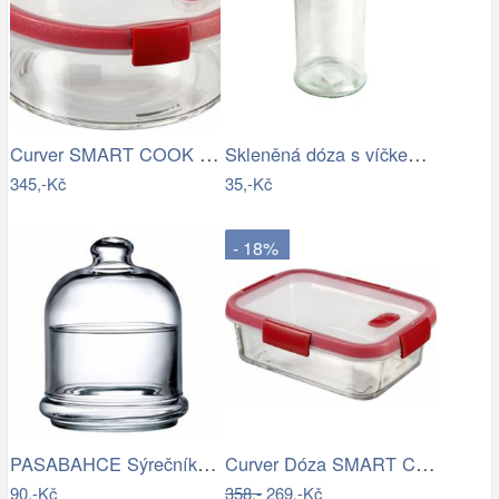
Curver SMART COOK Dóza - 1,2L
Skleněná dóza s víčkem TORO 150ml
345,-Kč
35,-Kč
- 18%
PASABAHCE Sýrečník s poklopem 12x14.3cm
Curver Dóza SMART COOK - 0,9L
90,-Kč
358,-
269,-Kč