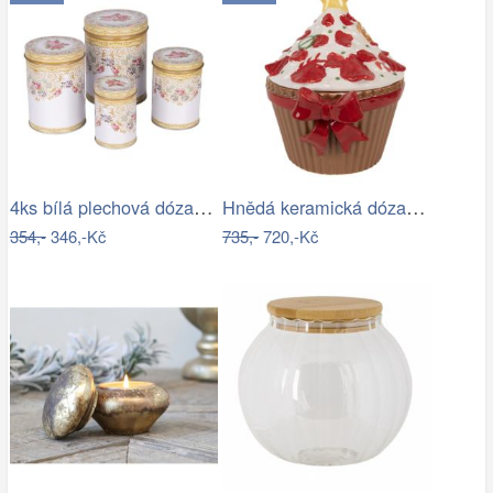
4ks bílá plechová dóza s růžemi - Ø 11…
Hnědá keramická dóza s mašlí Cupcake -…
354,-
346,-Kč
735,-
720,-Kč