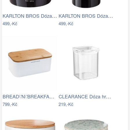
KARLTON BROS Dóza na česnek 14 cm -…
KARLTON BROS Dóza na kávu 1,1 l - černá
499,-Kč
499,-Kč
BREAD\'N\'BREAKFAST Chlebník s víkem -…
CLEARANCE Dóza hranatá 1100 ml
799,-Kč
219,-Kč