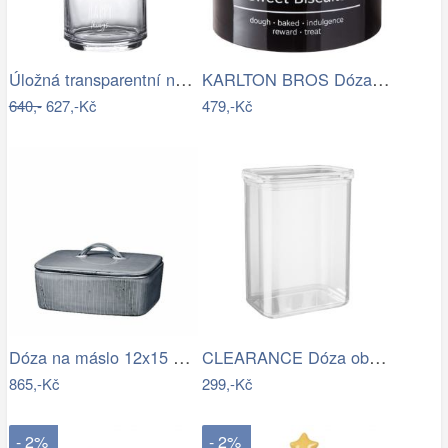
Úložná transparentní nádoba dóza s…
KARLTON BROS Dóza na sušenky 15 cm -…
640,-
627,-Kč
479,-Kč
Dóza na máslo 12x15 cm Broste NORDIC…
CLEARANCE Dóza obdélníková 2700 ml
865,-Kč
299,-Kč
- 2%
- 2%