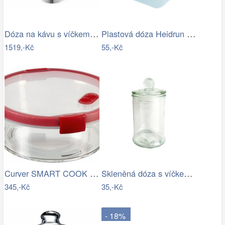
Dóza na kávu s víčkem z bambusu ZACK
Plastová dóza Heidrun Polar Frost 2,4l
1519,-Kč
55,-Kč
Curver SMART COOK Dóza - 1,2L
Skleněná dóza s víčkem TORO 150ml
345,-Kč
35,-Kč
- 18%