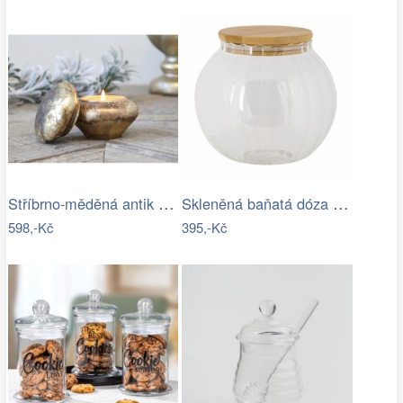
Stříbrno-měděná antik skleněná dóza s…
Skleněná baňatá dóza s víkem L - Ø 13…
598,-Kč
395,-Kč