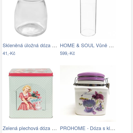
Skleněná úložná dóza s korkovým víčkem…
HOME & SOUL Vůně do bytu ve spreji…
41,-Kč
599,-Kč
Zelená plechová dóza s víkem a otvorem…
PROHOME - Dóza s klipem Levandule