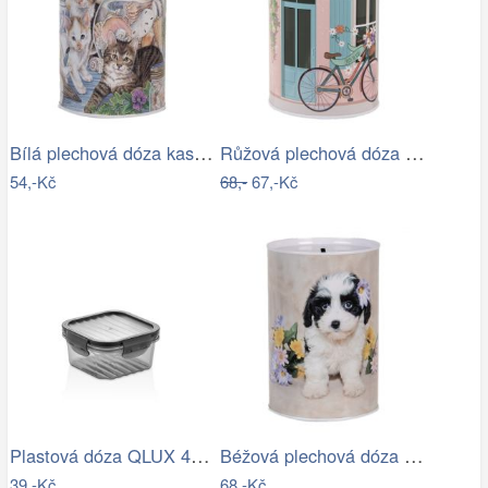
Bílá plechová dóza kasička s kočkami -…
Růžová plechová dóza kasička s kolem a…
54,-Kč
68,-
67,-Kč
Plastová dóza QLUX 400ml
Béžová plechová dóza kasička s pejskem …
39,-Kč
68,-Kč