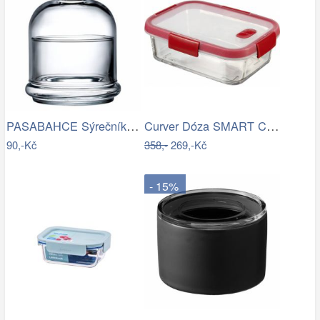
PASABAHCE Sýrečník s poklopem 12x14.3cm
Curver Dóza SMART COOK - 0,9L
90,-Kč
358,-
269,-Kč
- 15%