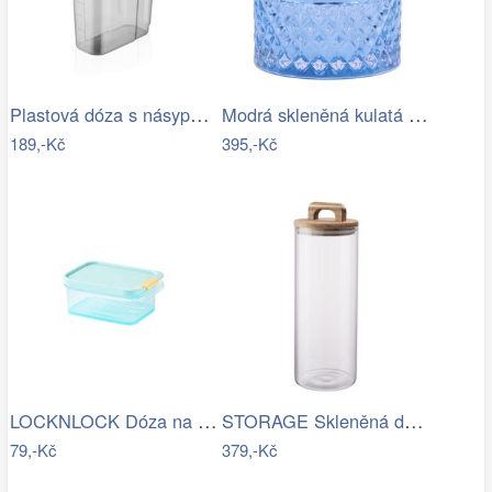
Plastová dóza s násypkou QLUX 3000ml
Modrá skleněná kulatá dóza s víčkem…
189,-Kč
395,-Kč
LOCKNLOCK Dóza na potraviny LOCK 450ml…
STORAGE Skleněná dóza 1800 ml
79,-Kč
379,-Kč