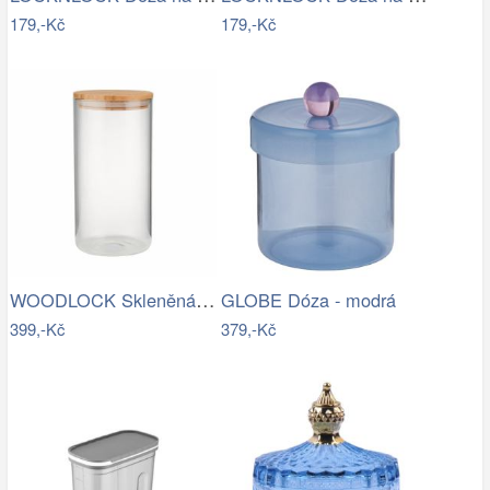
179,-Kč
179,-Kč
WOODLOCK Skleněná dóza 2300 ml - čirá…
GLOBE Dóza - modrá
399,-Kč
379,-Kč