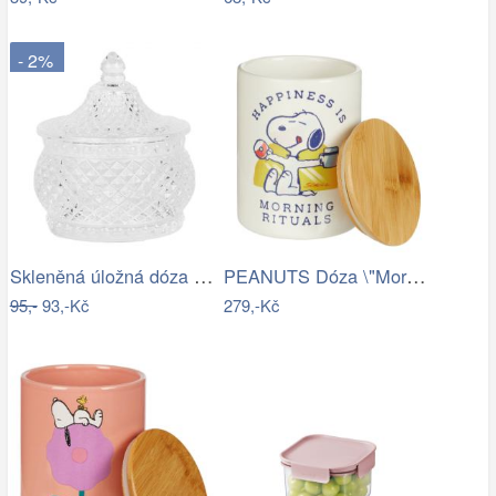
- 2%
Skleněná úložná dóza na curovinky - Ø…
PEANUTS Dóza \"Morning Rituals\"…
95,-
93,-Kč
279,-Kč