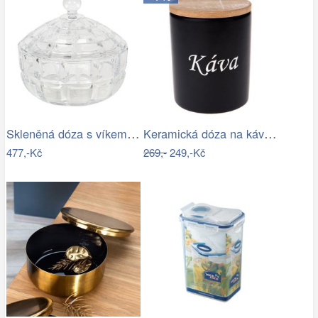
Skleněná dóza s víkem Wenda - Ø 18*18…
Keramická dóza na kávu, 10 x 13 x 10 cm
477,-Kč
269,-
249,-Kč