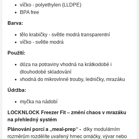
víčko - polyethylen (LLDPE)
BPA free
Barva:
tělo krabičky - světle modrá transparentní
víčko - světle modrá
Použití:
dóza na potraviny vhodná na krátkodobé i
dlouhodobé skladování
vhodná do mikrovlnné trouby, ledničky, mrazáku
Údržba:
myčka na nádobí
LOCKNLOCK Freezer Fit – změní chaos v mrazáku
na přehledný systém
Plánování porcí a „meal-prep“ -
díky modulárním
rozměrům rozdělíte uvařený hrnec omáčky, vývar nebo