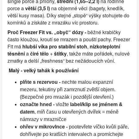
single porce a přílohy,
střední (1,65–2,2 l)
na rodinné
porce a
větší (3,5 l)
na objemné věci (bagety, knedlík,
větší kusy masa). Díky stejné „stopě“ výšky stohujete do
komínků a získáte z mrazáku víc prostoru.
Proč Freezer Fit vs. „obyč“ dózy -
běžné krabičky
často kloužou, kroutí se mrazem a pouští pachy. Freezer
Fit má
hlubší víka pro stabilní stoh
,
nízkoteplotní
těsnění
a
čiré tělo
+
štítky
, takže máte pořádek, nulové
zmatky a delší „freshness“ bez nežádoucích vůní.
Malý - velký tahák k používání
plňte s rezervou -
nechte malou expanzní
mezeru, tekutiny při zamrznutí zvětší objem.
(Bezpečné pro mrazák i pozdější otevření.)
označte hned -
vložte
label/klip se jménem &
datem
, míň času u otevřených dvířek = méně
námrazy v mrazničce
ohřev v mikrovlnce -
pootevřete víčko kvůli páře,
dohřívejte po kratších intervalech a promíchejte