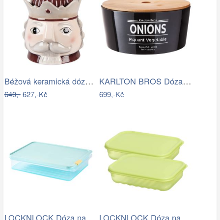
Béžová keramická dóza Louskáček…
KARLTON BROS Dóza na cibuli 22 cm -…
640,-
627,-Kč
699,-Kč
LOCKNLOCK Dóza na potraviny LOCK 2200ml…
LOCKNLOCK Dóza na potraviny LOCK 760ml…