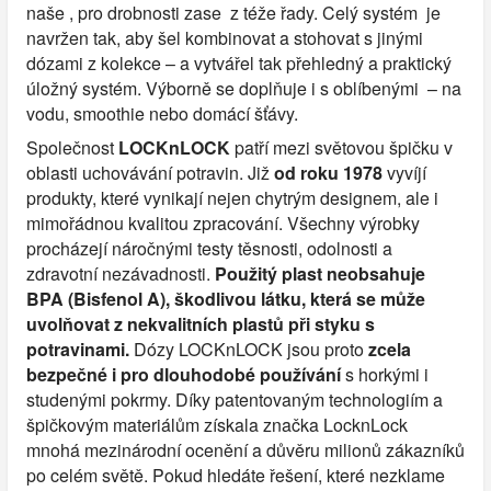
naše , pro drobnosti zase z téže řady. Celý systém je
navržen tak, aby šel kombinovat a stohovat s jinými
dózami z kolekce – a vytvářel tak přehledný a praktický
úložný systém. Výborně se doplňuje i s oblíbenými – na
vodu, smoothie nebo domácí šťávy.
Společnost
LOCKnLOCK
patří mezi světovou špičku v
oblasti uchovávání potravin. Již
od roku 1978
vyvíjí
produkty, které vynikají nejen chytrým designem, ale i
mimořádnou kvalitou zpracování. Všechny výrobky
procházejí náročnými testy těsnosti, odolnosti a
zdravotní nezávadnosti.
Použitý plast neobsahuje
BPA (Bisfenol A), škodlivou látku, která se může
uvolňovat z nekvalitních plastů při styku s
potravinami.
Dózy LOCKnLOCK jsou proto
zcela
bezpečné i pro dlouhodobé používání
s horkými i
studenými pokrmy. Díky patentovaným technologiím a
špičkovým materiálům získala značka LocknLock
mnohá mezinárodní ocenění a důvěru milionů zákazníků
po celém světě. Pokud hledáte řešení, které nezklame