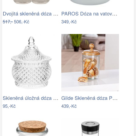
Dvojitá skleněná dóza s víkem ve tvaru…
PAROS Dóza na vatové tampony 300 ml -…
517,-
506,-Kč
349,-Kč
Skleněná úložná dóza na curovinky - Ø 8…
Gilde Skleněná dóza Presa, 21 cm
95,-Kč
439,-Kč