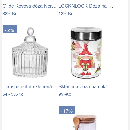
Gilde Kovová dóza Nero, 14 cm
LOCKNLOCK Dóza na potraviny LOCK 1300ml
889,-Kč
139,-Kč
- 2%
Transparentní skleněná dóza s vroubky a…
Skleněná dóza na cukroví TORO 1100ml…
54,-
53,-Kč
99,-Kč
- 17%