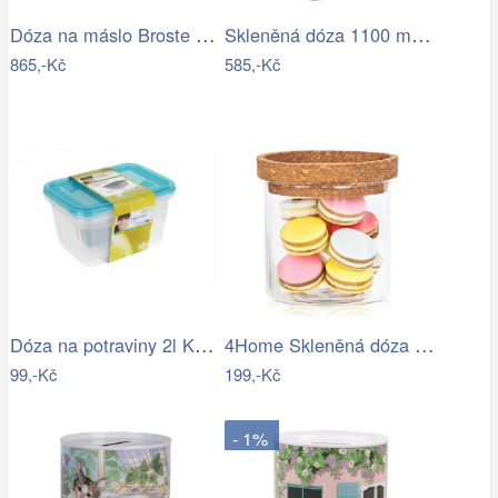
Dóza na máslo Broste NORDIC SAND -…
Skleněná dóza 1100 ml ELIUS…
865,-Kč
585,-Kč
Dóza na potraviny 2l KEEEPER Fresh &…
4Home Skleněná dóza na potraviny s…
99,-Kč
199,-Kč
- 1%