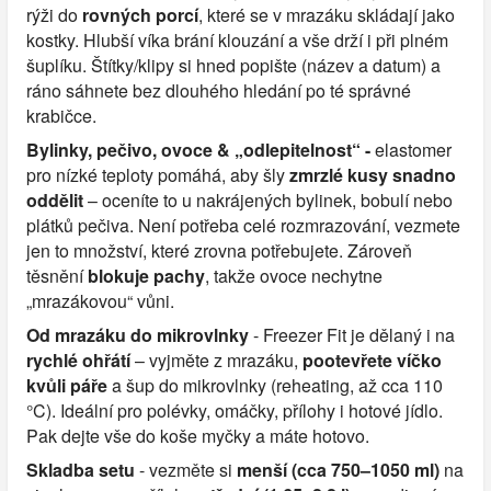
rýži do
rovných porcí
, které se v mrazáku skládají jako
kostky. Hlubší víka brání klouzání a vše drží i při plném
šuplíku. Štítky/klipy si hned popište (název a datum) a
ráno sáhnete bez dlouhého hledání po té správné
krabičce.
Bylinky, pečivo, ovoce & „odlepitelnost“ -
elastomer
pro nízké teploty pomáhá, aby šly
zmrzlé kusy snadno
oddělit
– oceníte to u nakrájených bylinek, bobulí nebo
plátků pečiva. Není potřeba celé rozmrazování, vezmete
jen to množství, které zrovna potřebujete. Zároveň
těsnění
blokuje pachy
, takže ovoce nechytne
„mrazákovou“ vůni.
Od mrazáku do mikrovlnky
- Freezer Fit je dělaný i na
rychlé ohřátí
– vyjměte z mrazáku,
pootevřete víčko
kvůli páře
a šup do mikrovlnky (reheating, až cca 110
°C). Ideální pro polévky, omáčky, přílohy i hotové jídlo.
Pak dejte vše do koše myčky a máte hotovo.
Skladba setu
- vezměte si
menší (cca 750–1050 ml)
na