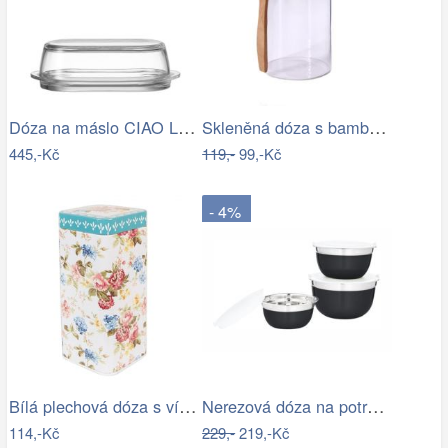
Dóza na máslo CIAO Leonardo
Skleněná dóza s bambus víčkem TORO…
445,-Kč
119,-
99,-Kč
- 4%
Bílá plechová dóza s víkem a květy - 7…
Nerezová dóza na potraviny s víkem TORO…
114,-Kč
229,-
219,-Kč