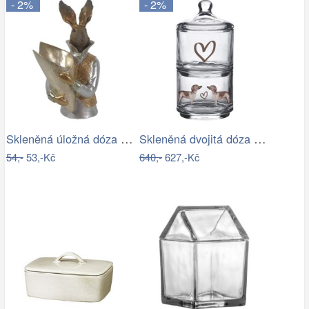
- 2%
- 2%
Skleněná úložná dóza se srdíčkem a…
Skleněná dvojitá dóza s jezevčíkem…
54,-
53,-Kč
640,-
627,-Kč