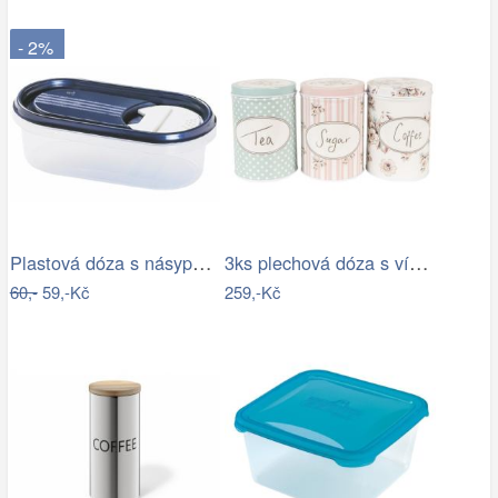
- 2%
Plastová dóza s násypkou Heidrun 500ml…
3ks plechová dóza s víkem a květy Tea…
60,-
59,-Kč
259,-Kč