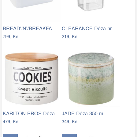
BREAD\'N\'BREAKFAST Chlebník s víkem -…
CLEARANCE Dóza hranatá 1100 ml
799,-Kč
219,-Kč
KARLTON BROS Dóza na sušenky 15 cm -…
JADE Dóza 350 ml
479,-Kč
349,-Kč