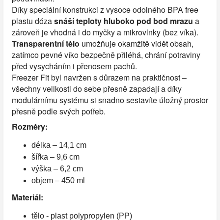
Díky speciální konstrukci z vysoce odolného BPA free
plastu dóza
snáší teploty hluboko pod bod mrazu
a
zároveň je vhodná i do myčky a mikrovlnky (bez víka).
Transparentní tělo
umožňuje okamžitě vidět obsah,
zatímco pevné víko bezpečně přiléhá, chrání potraviny
před vysycháním i přenosem pachů.
Freezer Fit byl navržen s důrazem na praktičnost –
všechny velikosti do sebe přesně zapadají a díky
modulárnímu systému si snadno sestavíte úložný prostor
přesně podle svých potřeb.
Rozměry:
délka – 14,1 cm
šířka – 9,6 cm
výška – 6,2 cm
objem – 450 ml
Materiál:
tělo - plast polypropylen (PP)