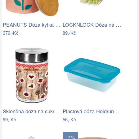
PEANUTS Dóza kytka velká - růžová
LOCKNLOCK Dóza na potraviny LOCK 860ml…
379,-Kč
89,-Kč
Skleněná dóza na cukroví TORO 1100ml…
Plastová dóza Heidrun Polar Frost 2,1l
99,-Kč
55,-Kč
- 7%