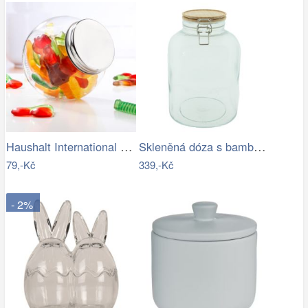
Haushalt International Skleněná dóza na…
Skleněná dóza s bambusovým víkem - Ø14…
79,-Kč
339,-Kč
- 2%