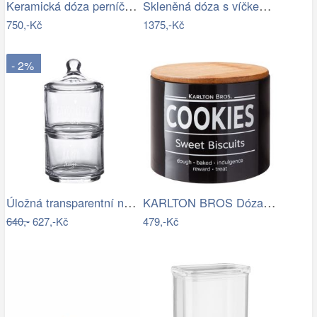
Keramická dóza perníček Gingerbread Man…
Skleněná dóza s víčkem výška 21,2 cm…
750,-Kč
1375,-Kč
- 2%
Úložná transparentní nádoba dóza s…
KARLTON BROS Dóza na sušenky 15 cm -…
640,-
627,-Kč
479,-Kč