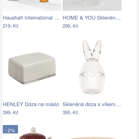
Haushalt International Skleněná dóza na…
HOME & YOU Skleněná dóza na med 250 ml
219,-Kč
299,-Kč
Skleněná dóza s víkem ve tvaru vejce…
HENLEY Dóza na máslo
399,-Kč
395,-Kč
- 2%