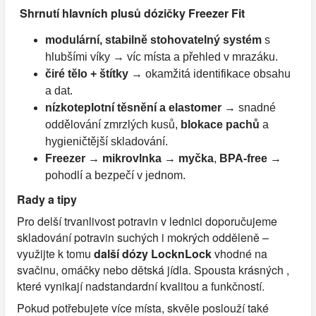
Shrnutí hlavních plusů dózičky Freezer Fit
modulární, stabilně stohovatelný systém
s
hlubšími víky → víc místa a přehled v mrazáku.
čiré tělo + štítky
→ okamžitá identifikace obsahu
a dat.
nízkoteplotní těsnění a elastomer
→ snadné
oddělování zmrzlých kusů,
blokace pachů
a
hygieničtější skladování.
Freezer → mikrovlnka → myčka
,
BPA-free
→
pohodlí a bezpečí v jednom.
Rady a tipy
Pro delší trvanlivost potravin v lednici doporučujeme
skladování potravin suchých i mokrých odděleně –
využijte k tomu
další dózy LocknLock
vhodné na
svačinu, omáčky nebo dětská jídla. Spousta krásných ,
které vynikají nadstandardní kvalitou a funkčností.
Pokud potřebujete více místa, skvěle poslouží také