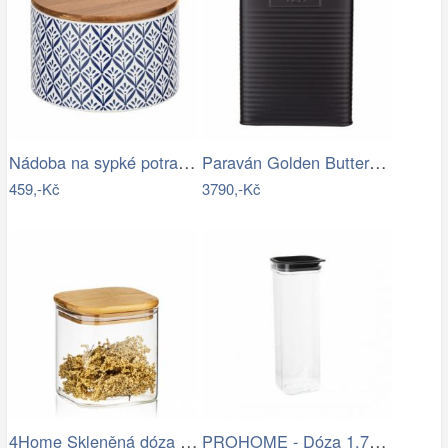
Nádoba na sypké potraviny LORCA, 0,75L,…
Paraván Golden Butterfly Dekorhome
459,-Kč
3790,-Kč
4Home Skleněná dóza na potraviny s…
PROHOME - Dóza 1,7L HAMBURG špagety