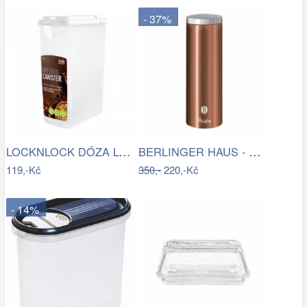
- 37%
LOCKNLOCK DÓZA LOCK NA SUCHÉ POTRAVINY,…
BERLINGER HAUS - Dóza na těstoviny Rose…
119,-Kč
350,-
220,-Kč
- 14%