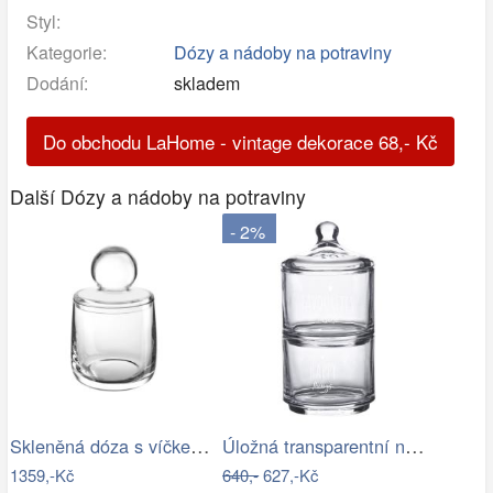
Styl:
Kategorie:
Dózy a nádoby na potraviny
Dodání:
skladem
Do obchodu LaHome - vintage dekorace
68
,-
Kč
Další Dózy a nádoby na potraviny
- 2%
Skleněná dóza s víčkem výška 21,2 cm…
Úložná transparentní nádoba dóza s…
1359,-Kč
640,-
627,-Kč