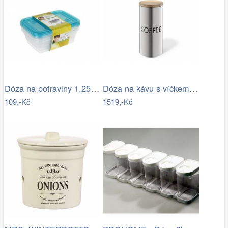
Dóza na potraviny 1,25l Keeeper Fresh &…
Dóza na kávu s víčkem z bambusu ZACK
109,-Kč
1519,-Kč