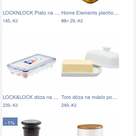
LOCKNLOCK Plato na vajíčka, 10 ks vajec…
Home Elements plechová dóza Nejlepší…
145,-Kč
69,-
29,-Kč
LOCK&LOCK dóza na na vajíčka HPL955 pro…
Toro dóza na máslo porcelán 18X13,5X7CM
239,-Kč
249,-Kč
- 1%