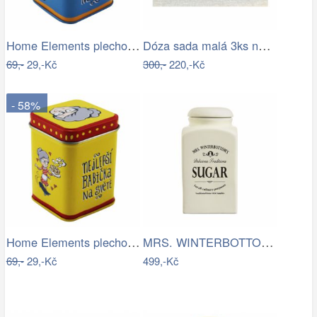
Home Elements plechová dóza Nejlepší…
Dóza sada malá 3ks na tácku FRESH TEA
69,-
29,-Kč
300,-
220,-Kč
- 58%
Home Elements plechová dóza Nejlepší…
MRS. WINTERBOTTOM\'S Dóza na cukr
69,-
29,-Kč
499,-Kč