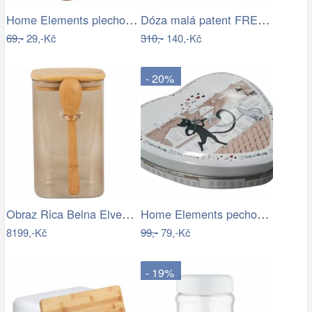
Home Elements plechová dóza Nejlepší…
Dóza malá patent FRESH TEA
69,-
29,-Kč
310,-
140,-Kč
- 20%
Obraz Rica Belna Elves World 2
Home Elements pechová dóza Kočky ve…
8199,-Kč
99,-
79,-Kč
- 19%