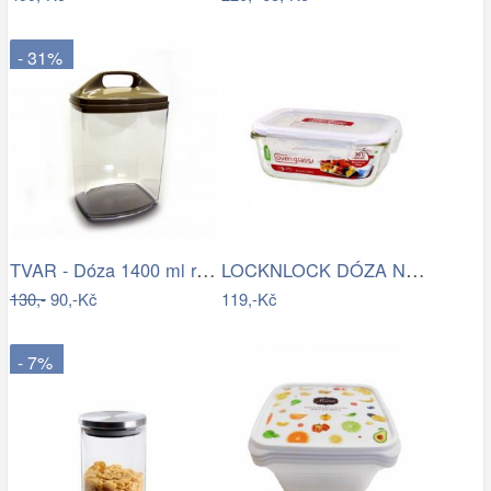
- 31%
TVAR - Dóza 1400 ml různé barvy
LOCKNLOCK DÓZA NA POTRAVINY,…
130,-
90,-Kč
119,-Kč
- 7%