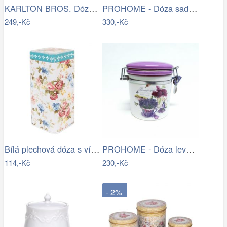
KARLTON BROS. Dóza na cukr se lžičkou…
PROHOME - Dóza sada 4 ks 18,15,13,10 cm
249,-Kč
330,-Kč
Bílá plechová dóza s víkem a květy - 7…
PROHOME - Dóza levandule 530ml
114,-Kč
230,-Kč
- 2%