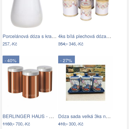
Porcelánová dóza s krajkou Provence…
4ks bílá plechová dóza s růžemi - Ø 11…
257,-Kč
354,-
346,-Kč
- 40%
- 27%
BERLINGER HAUS - Dóza na potraviny sada…
Dóza sada velká 3ks na tácku FRESH TEA
1160,-
700,-Kč
410,-
300,-Kč