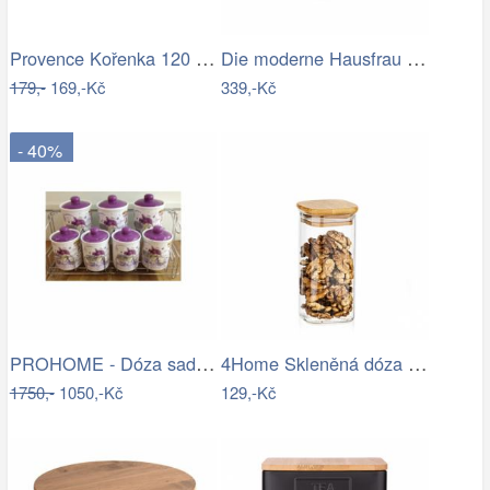
Provence Kořenka 120 ml, sklo, 6 ks
Die moderne Hausfrau Úložný box na…
179,-
169,-Kč
339,-Kč
- 40%
PROHOME - Dóza sada 7ks + drátěná…
4Home Skleněná dóza na potraviny s…
1750,-
1050,-Kč
129,-Kč