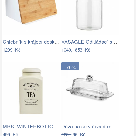
Chlebník s krájecí deskou KUBO, bílý,…
VASAGLE Odkládací stolek se skleněnou…
1299,-Kč
1049,-
853,-Kč
- 70%
MRS. WINTERBOTTOM\'S Dóza na čaj
Dóza na servírování másla
499,-Kč
220,-
65,-Kč