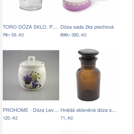
TORO DÓZA SKLO, PATENTNÍ UZÁVĚR, 8…
Dóza sada 2ks plechová
79,-
59,-Kč
830,-
380,-Kč
PROHOME - Dóza Levandule
Hnědá skleněná dóza s víčkem - Ø 5*9 cm…
120,-Kč
71,-Kč