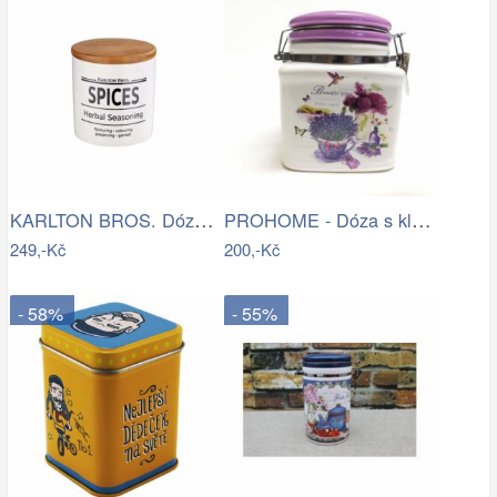
KARLTON BROS. Dóza na koření 250 ml
PROHOME - Dóza s klipem Levandule
249,-Kč
200,-Kč
- 58%
- 55%