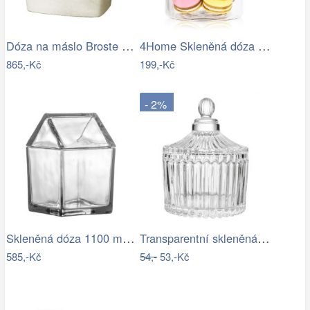
Dóza na máslo Broste NORDIC SAND -…
4Home Skleněná dóza na potraviny s…
865,-Kč
199,-Kč
- 2%
Skleněná dóza 1100 ml ELIUS…
Transparentní skleněná dóza s vroubky a…
585,-Kč
54,-
53,-Kč