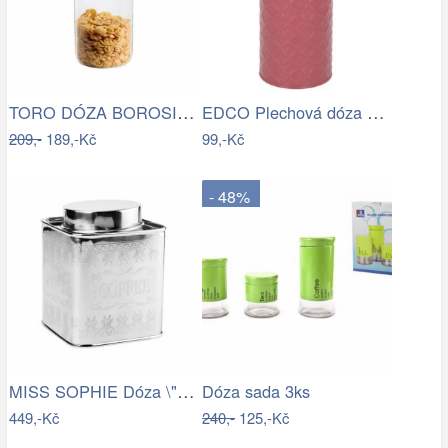
TORO DÓZA BOROSILIK.SKLO, NEREZ VÍČKO…
EDCO Plechová dóza na potraviny, 18 x 7…
209,-
189,-Kč
99,-Kč
- 48%
MISS SOPHIE Dóza \"Coffee\" 11,5 cm
Dóza sada 3ks
449,-Kč
240,-
125,-Kč