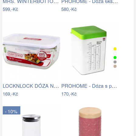
MRS. WINTERBOTTOM\'S Dóza na cibuli
PROHOME - Dóza 6ks se sypacím otvorem
599,-Kč
580,-Kč
LOCKNLOCK DÓZA NA POTRAVINY,…
PROHOME - Dóza s potiskem 2500ml různé…
169,-Kč
170,-Kč
- 10%