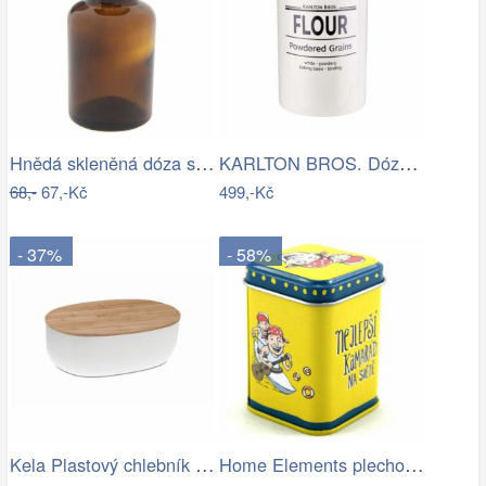
Hnědá skleněná dóza s víčkem - Ø 6*11…
KARLTON BROS. Dóza na mouku 1,1 l
68,-
67,-Kč
499,-Kč
- 37%
- 58%
Kela Plastový chlebník NAMUR, bílá
Home Elements plechová dóza Nejlepší…