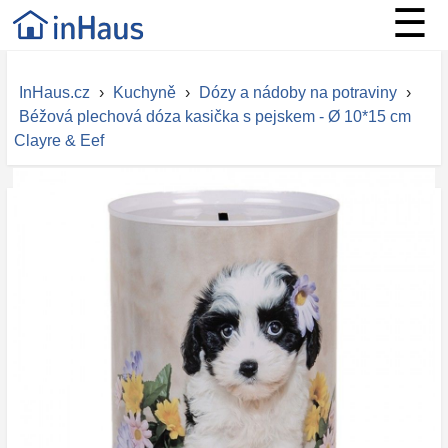
☰
InHaus.cz
›
Kuchyně
›
Dózy a nádoby na potraviny
›
Béžová plechová dóza kasička s pejskem - Ø 10*15 cm
Clayre & Eef