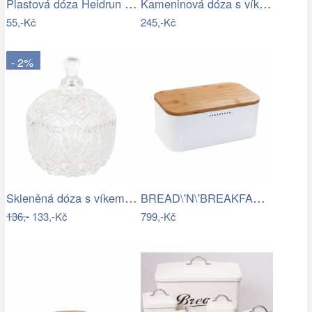
Plastová dóza Heidrun Polar Frost 2,4l
Kameninová dóza s víkem výška 10 cm…
55,-Kč
245,-Kč
- 2%
Skleněná dóza s víkem na cukr – Ø 10*13…
BREAD\'N\'BREAKFAST Chlebník s víkem -…
136,-
133,-Kč
799,-Kč