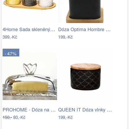
4Home Sada skleněných dóz s podnosem a…
Dóza Optima Hombre černá HOM27
399,-Kč
199,-Kč
- 47%
PROHOME - Dóza na máslo
QUEEN IT Dóza vlnky 400 ml
150,-
80,-Kč
199,-Kč