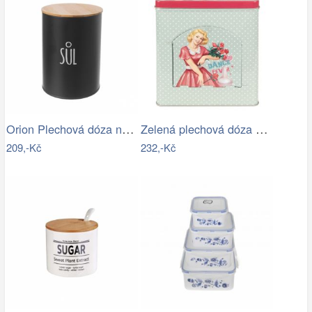
Orion Plechová dóza na sůl BLACK
Zelená plechová dóza s víkem a otvorem…
209,-Kč
232,-Kč