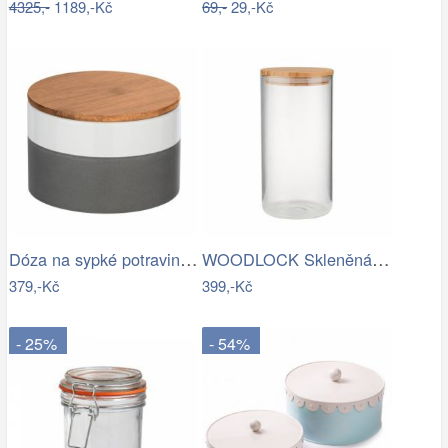
4325,-
1189,-Kč
69,-
29,-Kč
Dóza na sypké potraviny MALTA, 750 ml,…
WOODLOCK Skleněná dóza 2300 ml - čirá…
379,-Kč
399,-Kč
- 25%
- 54%