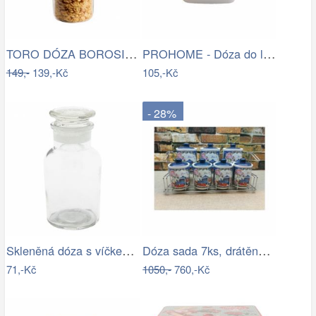
TORO DÓZA BOROSILIK.SKLO, NEREZ VÍČKO…
PROHOME - Dóza do ledničky 0,5L 4 ks…
149,-
139,-Kč
105,-Kč
- 28%
Skleněná dóza s víčkem - Ø 6*11 cm…
Dóza sada 7ks, drátěná polička FRESH TEA
71,-Kč
1050,-
760,-Kč