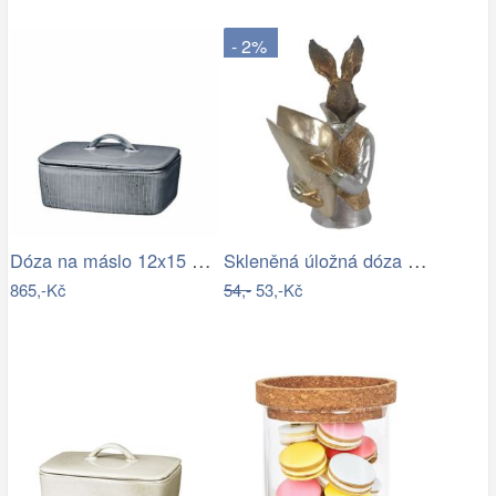
- 2%
Dóza na máslo 12x15 cm Broste NORDIC…
Skleněná úložná dóza se srdíčkem a…
865,-Kč
54,-
53,-Kč