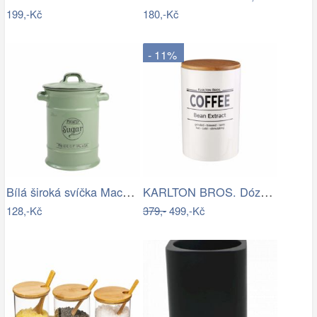
199,-Kč
180,-Kč
- 11%
Bílá široká svíčka Macon Rustic white -…
KARLTON BROS. Dóza na kávu 1,1 l
128,-Kč
379,-
499,-Kč