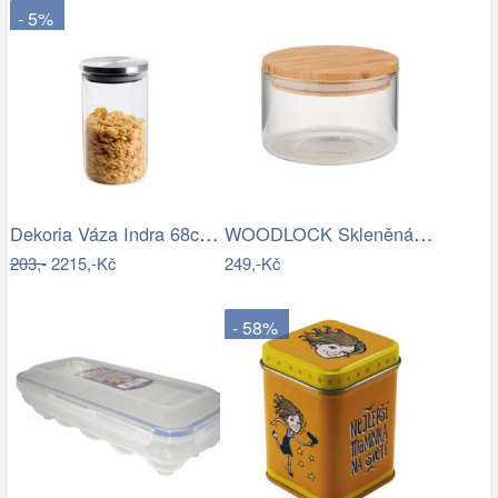
- 5%
Dekoria Váza Indra 68cm, 15 x 68 cm
WOODLOCK Skleněná dóza 550 ml - čirá…
203,-
2215,-Kč
249,-Kč
- 58%