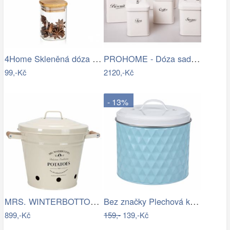
4Home Skleněná dóza na potraviny s…
PROHOME - Dóza sada 5dílná plechová
99,-Kč
2120,-Kč
- 13%
MRS. WINTERBOTTOM\'S Nádoba na brambory
Bez značky Plechová kulatá dóza s…
899,-Kč
159,-
139,-Kč