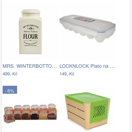
MRS. WINTERBOTTOM\'S Dóza na mouku
LOCKNLOCK Plato na vajíčka, 12 ks vajec…
499,-Kč
149,-Kč
- 6%