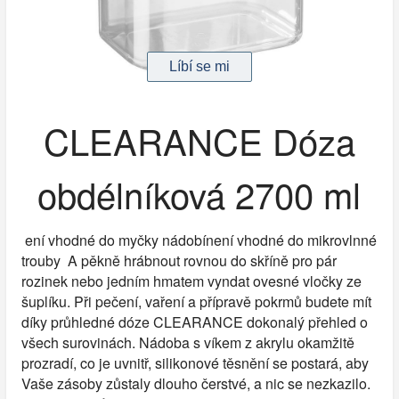
CLEARANCE Dóza
obdélníková 2700 ml
ení vhodné do myčky nádobínení vhodné do mikrovlnné
trouby A pěkně hrábnout rovnou do skříně pro pár
rozinek nebo jedním hmatem vyndat ovesné vločky ze
šuplíku. Při pečení, vaření a přípravě pokrmů budete mít
díky průhledné dóze CLEARANCE dokonalý přehled o
všech surovinách. Nádoba s víkem z akrylu okamžitě
prozradí, co je uvnitř, silikonové těsnění se postará, aby
Vaše zásoby zůstaly dlouho čerstvé, a nic se nezkazilo.