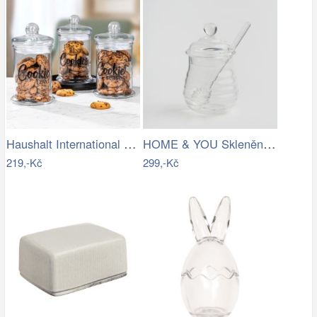
Haushalt International Skleněná dóza na…
HOME & YOU Skleněná dóza na med 250 ml
219,-Kč
299,-Kč