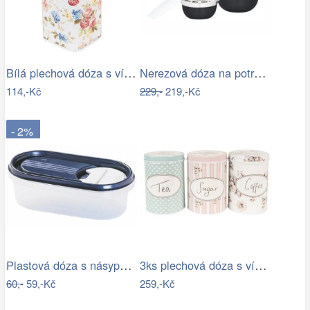
Bílá plechová dóza s víkem a květy - 7…
Nerezová dóza na potraviny s víkem TORO…
114,-Kč
229,-
219,-Kč
- 2%
Plastová dóza s násypkou Heidrun 500ml…
3ks plechová dóza s víkem a květy Tea…
60,-
59,-Kč
259,-Kč