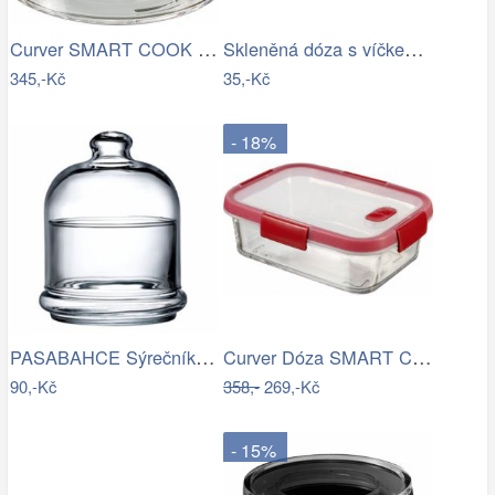
Curver SMART COOK Dóza - 1,2L
Skleněná dóza s víčkem TORO 150ml
345,-Kč
35,-Kč
- 18%
PASABAHCE Sýrečník s poklopem 12x14.3cm
Curver Dóza SMART COOK - 0,9L
90,-Kč
358,-
269,-Kč
- 15%