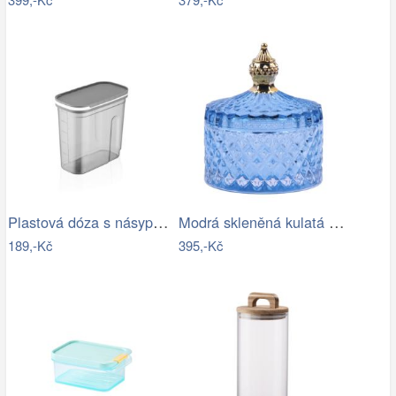
Plastová dóza s násypkou QLUX 3000ml
Modrá skleněná kulatá dóza s víčkem…
189,-Kč
395,-Kč