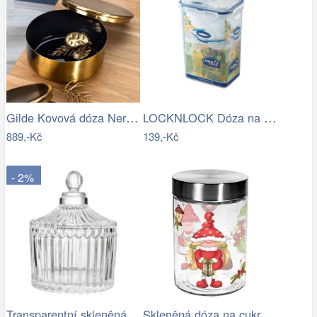
Gilde Kovová dóza Nero, 14 cm
LOCKNLOCK Dóza na potraviny LOCK 1300ml
889,-Kč
139,-Kč
- 2%
Transparentní skleněná dóza s vroubky a…
Skleněná dóza na cukroví TORO 1100ml…