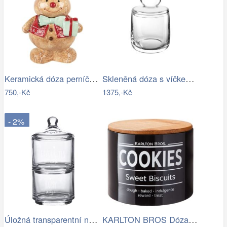
Keramická dóza perníček Gingerbread Man…
Skleněná dóza s víčkem výška 21,2 cm…
750,-Kč
1375,-Kč
- 2%
Úložná transparentní nádoba dóza s…
KARLTON BROS Dóza na sušenky 15 cm -…