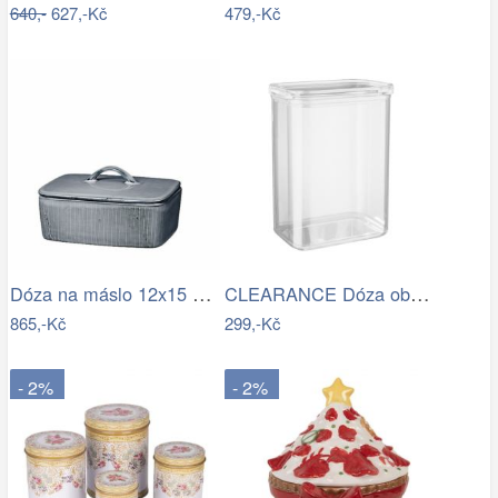
640,-
627,-Kč
479,-Kč
Dóza na máslo 12x15 cm Broste NORDIC…
CLEARANCE Dóza obdélníková 2700 ml
865,-Kč
299,-Kč
- 2%
- 2%