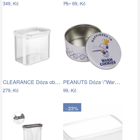
349,-Kč
75,-
69,-Kč
CLEARANCE Dóza obdélníková 1700 ml
PEANUTS Dóza \"Warm Cookies\" malá -…
279,-Kč
99,-Kč
- 23%