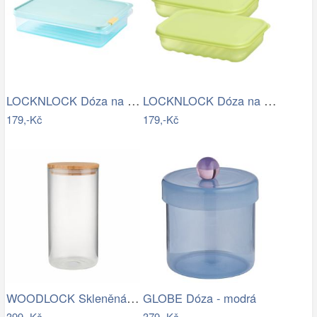
LOCKNLOCK Dóza na potraviny LOCK 2200ml…
LOCKNLOCK Dóza na potraviny LOCK 760ml…
179,-Kč
179,-Kč
WOODLOCK Skleněná dóza 2300 ml - čirá…
GLOBE Dóza - modrá
399,-Kč
379,-Kč