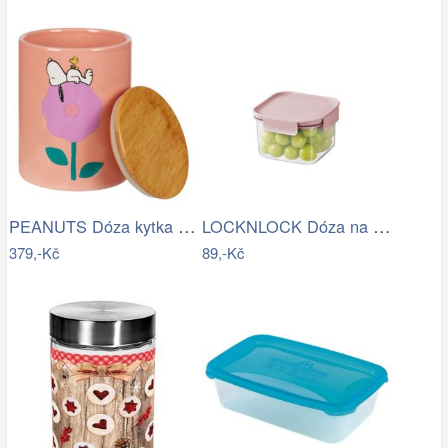
PEANUTS Dóza kytka velká - růžová
LOCKNLOCK Dóza na potraviny LOCK 860ml…
379,-Kč
89,-Kč