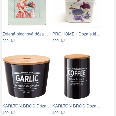
Zelená plechová dóza s víkem a otvorem…
PROHOME - Dóza s klipem Levandule
232,-Kč
200,-Kč
KARLTON BROS Dóza na česnek 14 cm -…
KARLTON BROS Dóza na kávu 1,1 l - černá
499,-Kč
499,-Kč