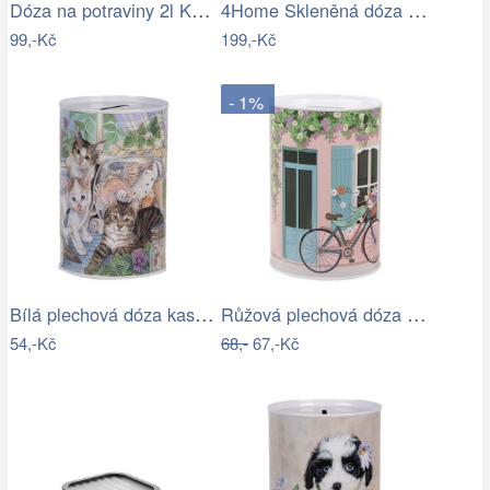
Dóza na potraviny 2l KEEEPER Fresh &…
4Home Skleněná dóza na potraviny s…
99,-Kč
199,-Kč
- 1%
Bílá plechová dóza kasička s kočkami -…
Růžová plechová dóza kasička s kolem a…
54,-Kč
68,-
67,-Kč