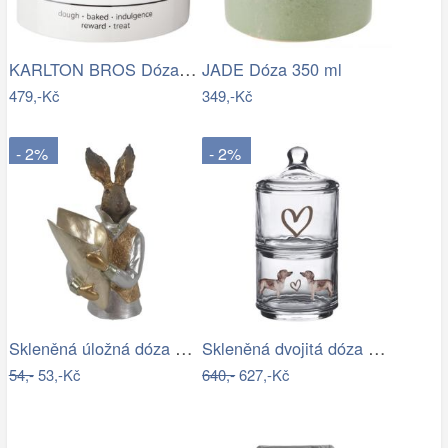
KARLTON BROS Dóza na sušenky 15 cm -…
JADE Dóza 350 ml
479,-Kč
349,-Kč
- 2%
- 2%
Skleněná úložná dóza se srdíčkem a…
Skleněná dvojitá dóza s jezevčíkem…
54,-
53,-Kč
640,-
627,-Kč