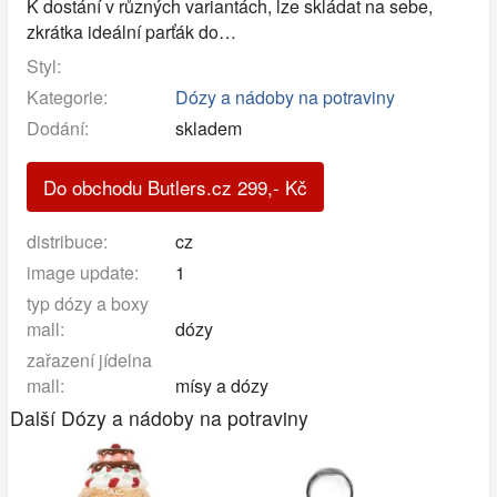
K dostání v různých variantách, lze skládat na sebe,
zkrátka ideální parťák do…
Styl:
Kategorie:
Dózy a nádoby na potraviny
Dodání:
skladem
Do obchodu Butlers.cz
299
,-
Kč
distribuce:
cz
image update:
1
typ dózy a boxy
mall:
dózy
zařazení jídelna
mall:
mísy a dózy
Další Dózy a nádoby na potraviny