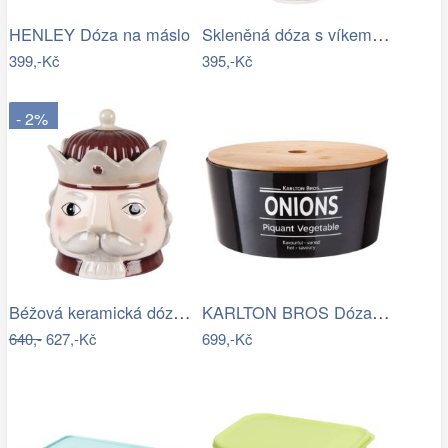
Skleněná dóza s víkem ve tvaru vejce…
HENLEY Dóza na máslo
399,-Kč
395,-Kč
- 2%
Béžová keramická dóza Louskáček…
KARLTON BROS Dóza na cibuli 22 cm -…
640,-
627,-Kč
699,-Kč