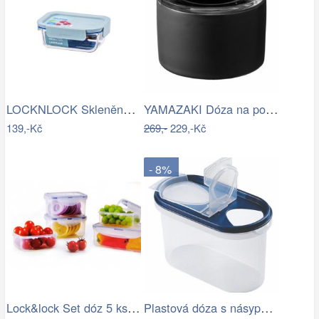
LOCKNLOCK Skleněná zapékací miska s…
YAMAZAKI Dóza na potraviny Tower, 240…
139,-Kč
269,-
229,-Kč
- 8%
Lock&lock Set dóz 5 ks HPL806S5
Plastová dóza s násypkou Heidrun 1000ml…