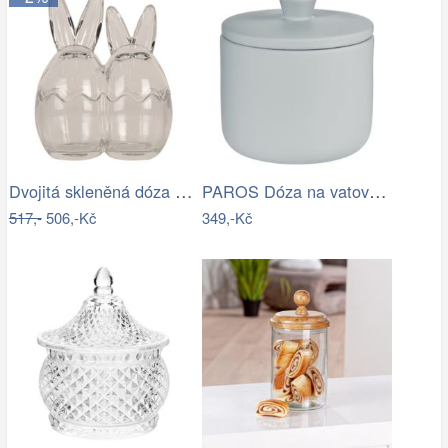
Dvojitá skleněná dóza s víkem ve tvaru…
PAROS Dóza na vatové tampony 300 ml -…
517,-
506,-Kč
349,-Kč