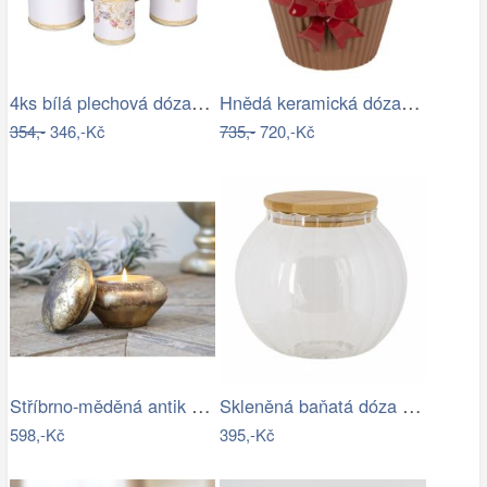
4ks bílá plechová dóza s růžemi - Ø 11…
Hnědá keramická dóza s mašlí Cupcake -…
354,-
346,-Kč
735,-
720,-Kč
Stříbrno-měděná antik skleněná dóza s…
Skleněná baňatá dóza s víkem L - Ø 13…
598,-Kč
395,-Kč