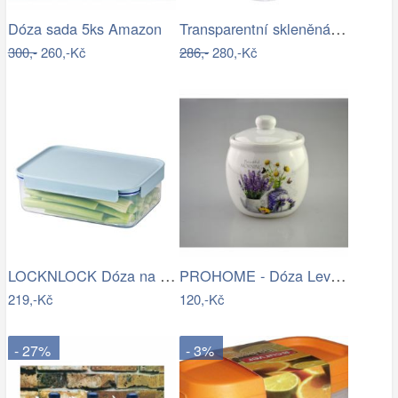
Transparentní skleněná miska dóza na…
Dóza sada 5ks Amazon
300,-
260,-Kč
286,-
280,-Kč
LOCKNLOCK Dóza na potraviny LOCK 2800ml…
PROHOME - Dóza Levandule
219,-Kč
120,-Kč
- 27%
- 3%