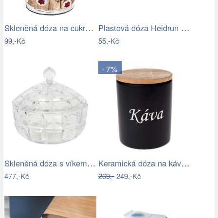
Skleněná dóza na cukroví TORO 1100ml…
Plastová dóza Heidrun Polar Frost 2,1l
99,-Kč
55,-Kč
- 7%
Skleněná dóza s víkem Wenda - Ø 18*18…
Keramická dóza na kávu, 10 x 13 x 10 cm
477,-Kč
269,-
249,-Kč