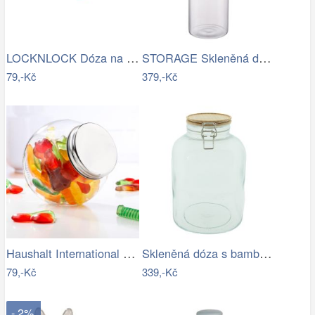
LOCKNLOCK Dóza na potraviny LOCK 450ml…
STORAGE Skleněná dóza 1800 ml
79,-Kč
379,-Kč
Haushalt International Skleněná dóza na…
Skleněná dóza s bambusovým víkem - Ø14…
79,-Kč
339,-Kč
- 2%