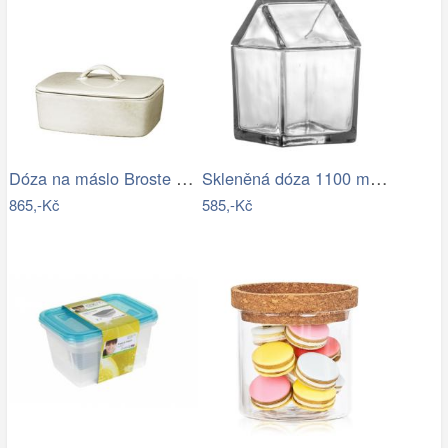
Dóza na máslo Broste NORDIC SAND -…
Skleněná dóza 1100 ml ELIUS…
865,-Kč
585,-Kč