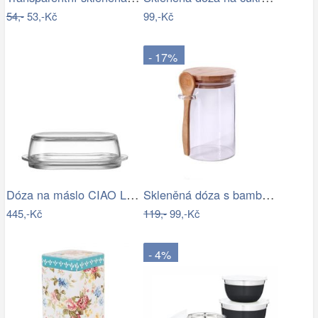
54,-
53,-Kč
99,-Kč
- 17%
Dóza na máslo CIAO Leonardo
Skleněná dóza s bambus víčkem TORO…
445,-Kč
119,-
99,-Kč
- 4%