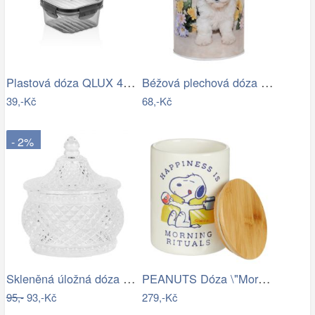
Plastová dóza QLUX 400ml
Béžová plechová dóza kasička s pejskem …
39,-Kč
68,-Kč
- 2%
Skleněná úložná dóza na curovinky - Ø…
PEANUTS Dóza \"Morning Rituals\"…
95,-
93,-Kč
279,-Kč