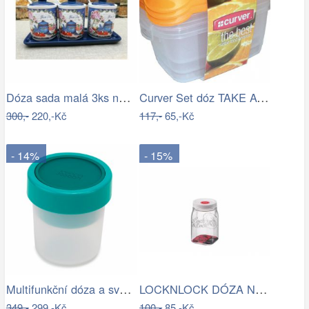
Dóza sada malá 3ks na tácku FRESH TEA
Curver Set dóz TAKE AWAY FOODK 3x0,5L -…
300,-
220,-Kč
117,-
65,-Kč
- 14%
- 15%
Multifunkční dóza a svačinu Joseph…
LOCKNLOCK DÓZA NA POTRAVINY LOCK S…
349,-
299,-Kč
100,-
85,-Kč