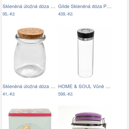
Skleněná úložná dóza na curovinky - Ø 8…
Gilde Skleněná dóza Presa, 21 cm
95,-Kč
439,-Kč
Skleněná úložná dóza s korkovým víčkem…
HOME & SOUL Vůně do bytu ve spreji…
41,-Kč
599,-Kč