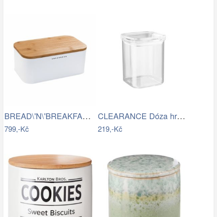
BREAD\'N\'BREAKFAST Chlebník s víkem -…
CLEARANCE Dóza hranatá 1100 ml
799,-Kč
219,-Kč