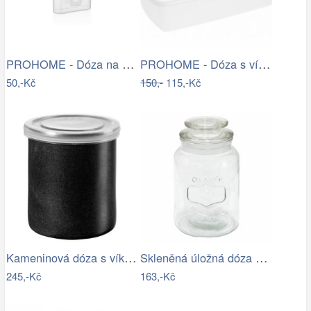
PROHOME - Dóza na koření MAJOR 0,3L…
PROHOME - Dóza s víčkem MARGERIT 6L bílá
50,-Kč
150,-
115,-Kč
Kameninová dóza s víkem výška 10 cm…
Skleněná úložná dóza s víkem - Ø 11*19…
245,-Kč
163,-Kč