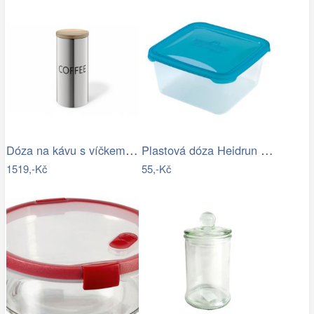
Dóza na kávu s víčkem z bambusu ZACK
Plastová dóza Heidrun Polar Frost 2,4l
1519,-Kč
55,-Kč