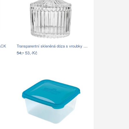
Transparentní skleněná dóza s vroubky a…
ZACK
54,-
53,-Kč