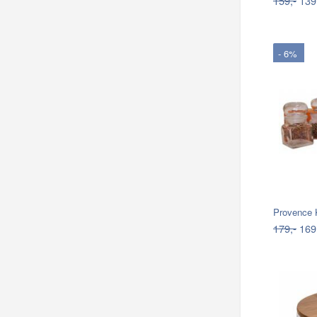
159,-
139
- 6%
Provence K
179,-
169