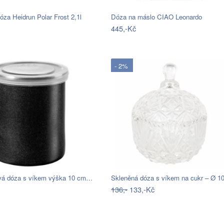
óza Heidrun Polar Frost 2,1l
Dóza na máslo CIAO Leonardo
445,-Kč
- 2%
á dóza s víkem výška 10 cm…
136,-
133,-Kč