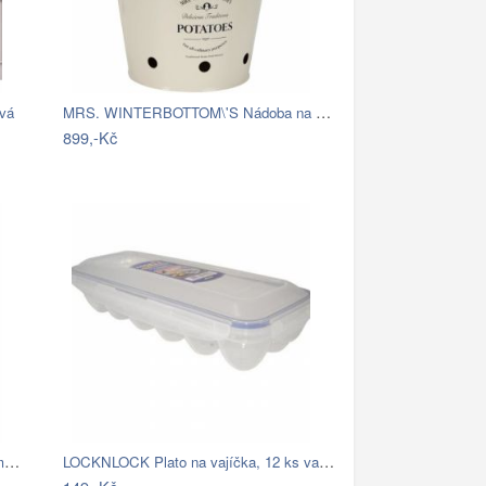
MRS. WINTERBOTTOM\'S Nádoba na brambory
vá
899,-Kč
MRS. WINTERBOTTOM\'S Dóza na mouku
LOCKNLOCK Plato na vajíčka, 12 ks vajec…