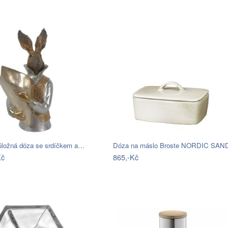
úložná dóza se srdíčkem a…
Kč
865,-Kč