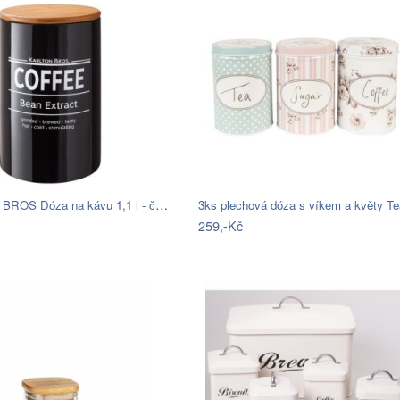
KARLTON BROS Dóza na kávu 1,1 l - černá
3ks plechová dóza s víkem a květy T
259,-Kč