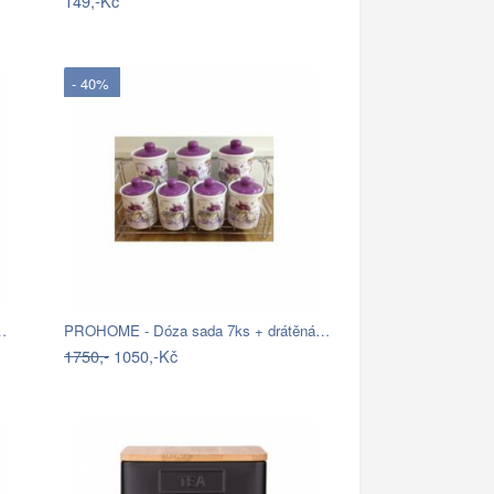
149,-Kč
- 40%
…
PROHOME - Dóza sada 7ks + drátěná…
1750,-
1050,-Kč