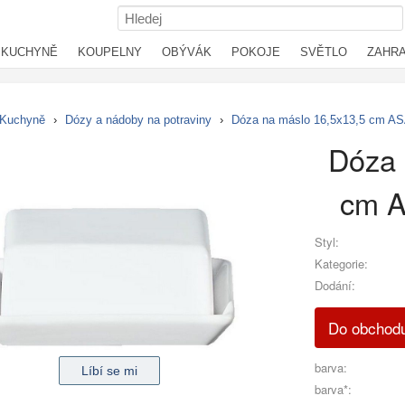
KUCHYNĚ
KOUPELNY
OBÝVÁK
POKOJE
SVĚTLO
ZAHR
Kuchyně
›
Dózy a nádoby na potraviny
›
Dóza na máslo 16,5x13,5 cm ASA 
Dóza 
cm A
Styl:
Kategorie:
Dodání:
Do obchod
barva:
barva*: