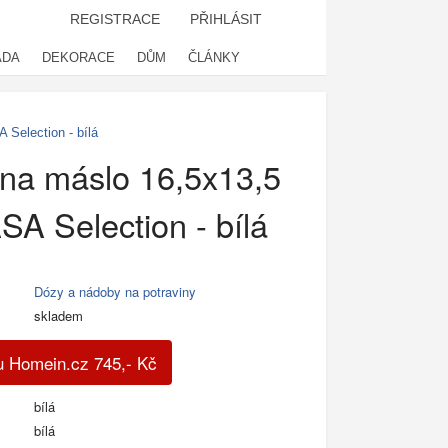
REGISTRACE
PŘIHLÁSIT
ADA
DEKORACE
DŮM
ČLÁNKY
Selection - bílá
na máslo 16,5x13,5
SA Selection - bílá
Dózy a nádoby na potraviny
skladem
u Homein.cz
745
,-
Kč
bílá
bílá