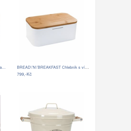
BREAD\'N\'BREAKFAST Chlebník s víkem -…
ea…
799,-Kč