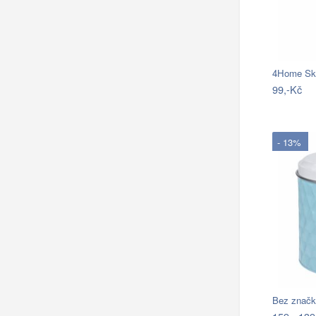
4Home Skl
99,-Kč
- 13%
Bez značk