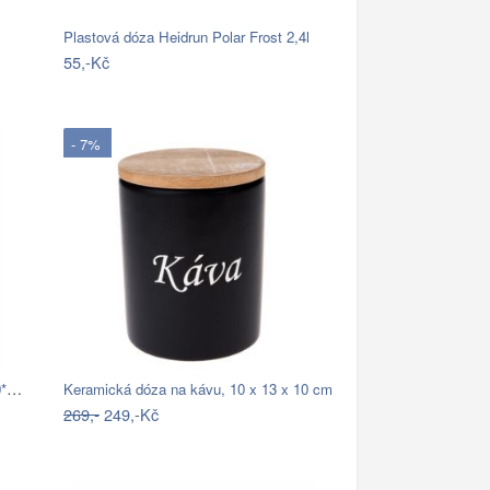
Plastová dóza Heidrun Polar Frost 2,4l
55,-Kč
- 7%
Skleněná dóza s víkem na cukr – Ø 10*13…
Keramická dóza na kávu, 10 x 13 x 10 cm
269,-
249,-Kč