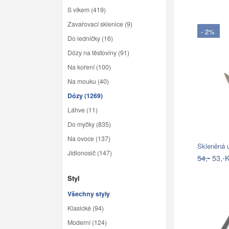
S víkem (419)
Zavařovací sklenice (9)
- 2%
Do ledničky (16)
Dózy na těstoviny (91)
Na koření (100)
Na mouku (40)
Dózy (1269)
Láhve (11)
Do myčky (835)
Na ovoce (137)
Skleněná 
Jídlonosič (147)
54,-
53,-
Styl
Všechny styly
Klasické (94)
Moderní (124)