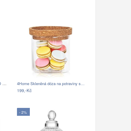
Dóza na máslo Broste NORDIC SAND -…
4Home Skleněná dóza na potraviny s…
199,-Kč
- 2%