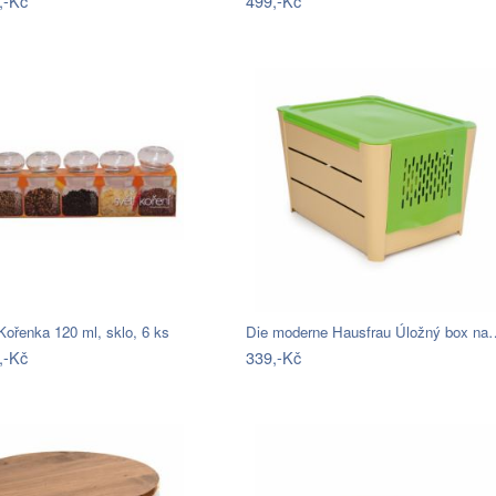
,-Kč
499,-Kč
ořenka 120 ml, sklo, 6 ks
Die moderne Hausfrau Úložný box na
,-Kč
339,-Kč