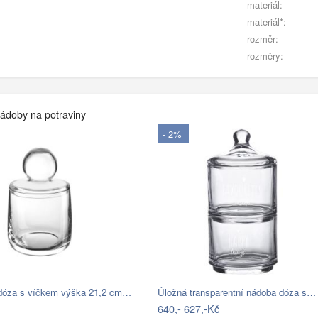
materiál:
materiál*:
rozměr:
rozměry:
nádoby na potraviny
- 2%
dóza s víčkem výška 21,2 cm…
Úložná transparentní nádoba dóza s…
640,-
627,-Kč