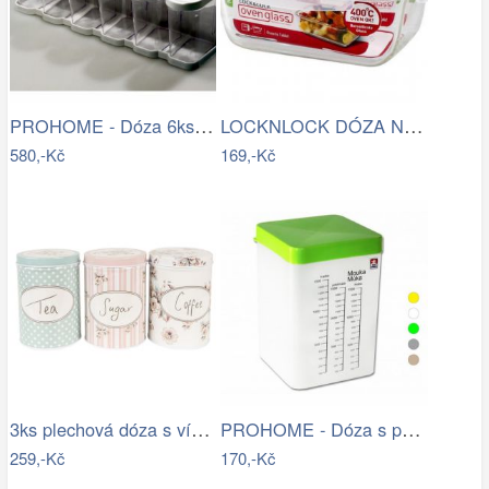
PROHOME - Dóza 6ks se sypacím otvorem
LOCKNLOCK DÓZA NA POTRAVINY,…
580,-Kč
169,-Kč
3ks plechová dóza s víkem a květy Tea…
PROHOME - Dóza s potiskem 2500ml různé…
259,-Kč
170,-Kč