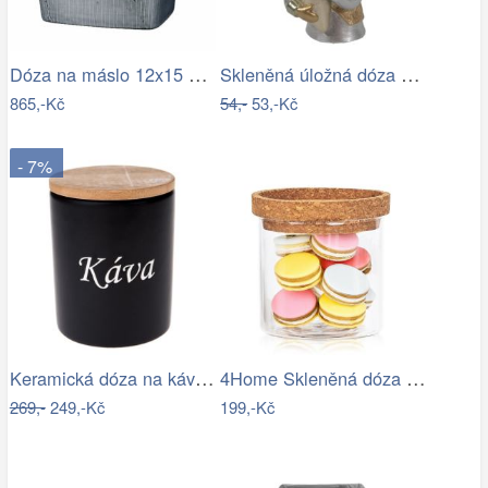
Dóza na máslo 12x15 cm Broste NORDIC…
Skleněná úložná dóza se srdíčkem a…
865,-Kč
54,-
53,-Kč
- 7%
Keramická dóza na kávu, 10 x 13 x 10 cm
4Home Skleněná dóza na potraviny s…
269,-
249,-Kč
199,-Kč