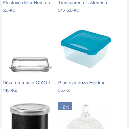
Plastová dóza Heidrun Polar Frost 2,1l
Transparentní skleněná dóza s vroubky a…
55,-Kč
54,-
53,-Kč
Dóza na máslo CIAO Leonardo
Plastová dóza Heidrun Polar Frost 2,4l
445,-Kč
55,-Kč
- 2%