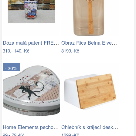
Dóza malá patent FRESH TEA
Obraz Rica Belna Elves World 2
310,-
140,-Kč
8199,-Kč
- 20%
Home Elements pechová dóza Kočky ve…
Chlebník s krájecí deskou KUBO, bílý,…
99,-
79,-Kč
1299,-Kč