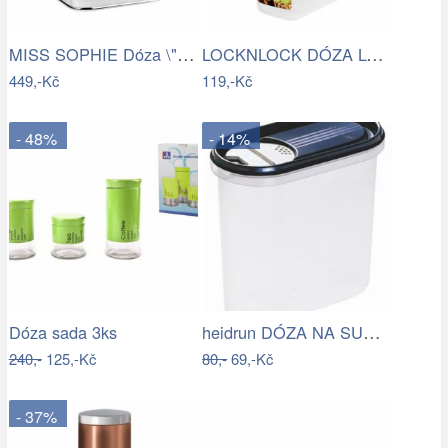
MISS SOPHIE Dóza \"Coffee\" 11,5 cm
LOCKNLOCK DÓZA LOCK NA SUCHÉ POTRAVINY,…
449,-Kč
119,-Kč
- 48%
- 14%
heidrun DÓZA NA SUCHÉ POTRAVINY S VÍKEM…
Dóza sada 3ks
240,-
125,-Kč
80,-
69,-Kč
- 37%