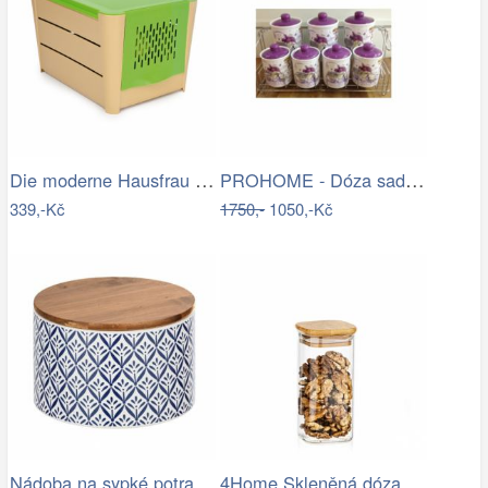
Die moderne Hausfrau Úložný box na…
PROHOME - Dóza sada 7ks + drátěná…
339,-Kč
1750,-
1050,-Kč
Nádoba na sypké potraviny LORCA, 0,75L,…
4Home Skleněná dóza na potraviny s…