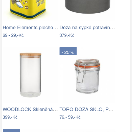
Home Elements plechová dóza Nejlepší…
Dóza na sypké potraviny MALTA, 750 ml,…
69,-
29,-Kč
379,-Kč
- 25%
WOODLOCK Skleněná dóza 2300 ml - čirá…
TORO DÓZA SKLO, PATENTNÍ UZÁVĚR, 8…
399,-Kč
79,-
59,-Kč