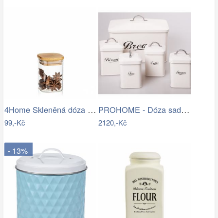
4Home Skleněná dóza na potraviny s…
PROHOME - Dóza sada 5dílná plechová
99,-Kč
2120,-Kč
- 13%