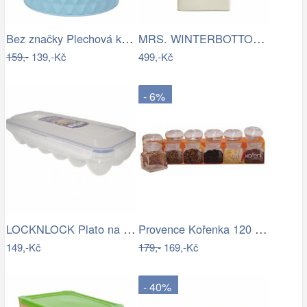
Bez značky Plechová kulatá dóza s…
MRS. WINTERBOTTOM\'S Dóza na mouku
159,-
139,-Kč
499,-Kč
- 6%
LOCKNLOCK Plato na vajíčka, 12 ks vajec…
Provence Kořenka 120 ml, sklo, 6 ks
149,-Kč
179,-
169,-Kč
- 40%