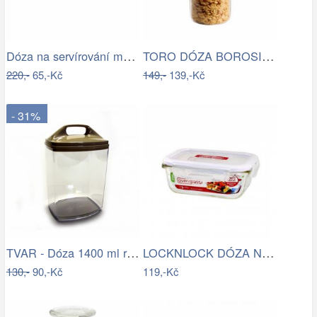
Dóza na servírování másla
TORO DÓZA BOROSILIK.SKLO, NEREZ VÍČKO…
220,-
65,-Kč
149,-
139,-Kč
- 31%
TVAR - Dóza 1400 ml různé barvy
LOCKNLOCK DÓZA NA POTRAVINY,…
130,-
90,-Kč
119,-Kč