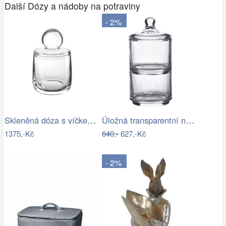
Další Dózy a nádoby na potraviny
- 2%
Skleněná dóza s víčkem výška 21,2 cm…
Úložná transparentní nádoba dóza s…
1375,-Kč
640,-
627,-Kč
- 2%