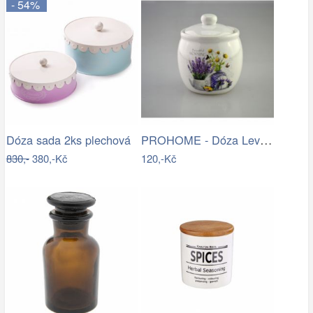
- 54%
PROHOME - Dóza Levandule
Dóza sada 2ks plechová
830,-
380,-Kč
120,-Kč