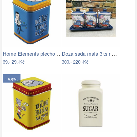
Home Elements plechová dóza Nejlepší…
Dóza sada malá 3ks na tácku FRESH TEA
69,-
29,-Kč
300,-
220,-Kč
- 58%