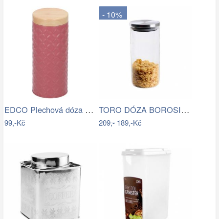
- 10%
EDCO Plechová dóza na potraviny, 18 x 7…
TORO DÓZA BOROSILIK.SKLO, NEREZ VÍČKO…
99,-Kč
209,-
189,-Kč