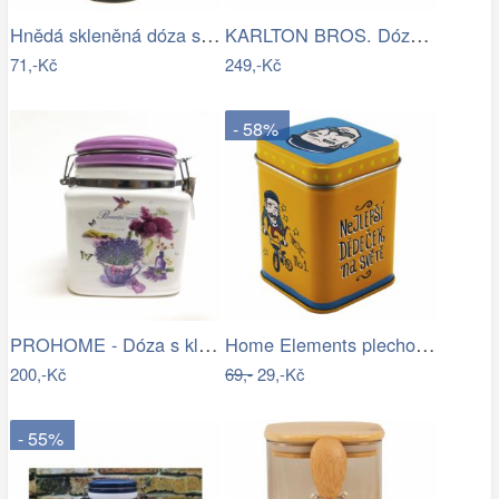
Hnědá skleněná dóza s víčkem - Ø 5*9 cm…
KARLTON BROS. Dóza na koření 250 ml
71,-Kč
249,-Kč
- 58%
PROHOME - Dóza s klipem Levandule
Home Elements plechová dóza Nejlepší…
200,-Kč
69,-
29,-Kč
- 55%