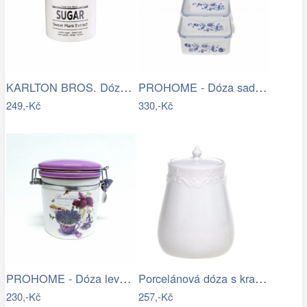
KARLTON BROS. Dóza na cukr se lžičkou…
PROHOME - Dóza sada 4 ks 18,15,13,10 cm
249,-Kč
330,-Kč
PROHOME - Dóza levandule 530ml
Porcelánová dóza s krajkou Provence…
230,-Kč
257,-Kč