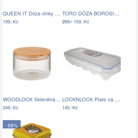
QUEEN IT Dóza vlnky 400 ml
TORO DÓZA BOROSILIK.SKLO, NEREZ VÍČKO…
199,-Kč
203,-
159,-Kč
WOODLOCK Skleněná dóza 550 ml - čirá…
LOCKNLOCK Plato na vajíčka, 10 ks vajec…
249,-Kč
145,-Kč
- 58%