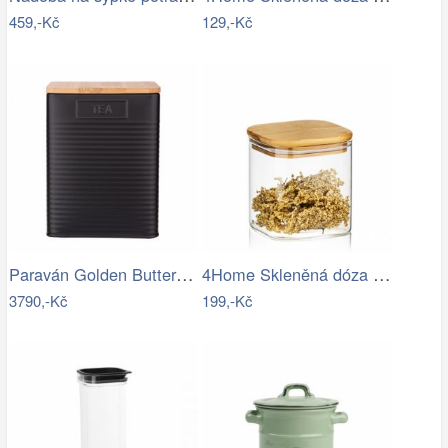
459,-Kč
129,-Kč
Paraván Golden Butterfly Dekorhome
4Home Skleněná dóza na potraviny s…
3790,-Kč
199,-Kč