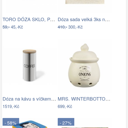
TORO DÓZA SKLO, PATENTNÍ UZÁVĚR, 8,3X7CM
Dóza sada velká 3ks na tácku FRESH TEA
59,-
45,-Kč
410,-
300,-Kč
Dóza na kávu s víčkem z bambusu ZACK
MRS. WINTERBOTTOM\'S Dóza na cibuli
1519,-Kč
699,-Kč
- 58%
- 27%