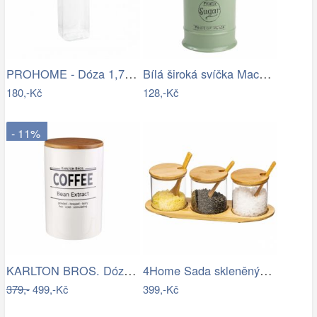
PROHOME - Dóza 1,7L HAMBURG špagety
Bílá široká svíčka Macon Rustic white -…
180,-Kč
128,-Kč
- 11%
KARLTON BROS. Dóza na kávu 1,1 l
4Home Sada skleněných dóz s podnosem a…
379,-
499,-Kč
399,-Kč