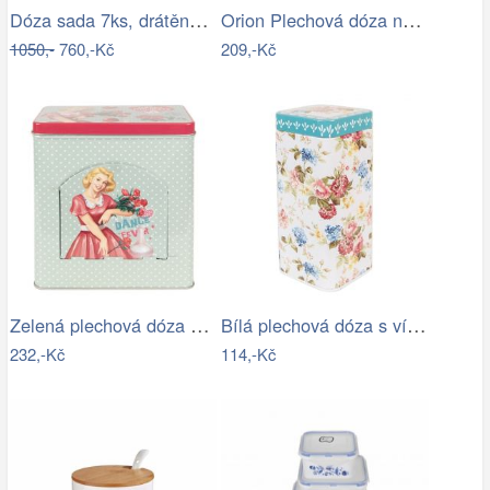
Dóza sada 7ks, drátěná polička FRESH TEA
Orion Plechová dóza na sůl BLACK
1050,-
760,-Kč
209,-Kč
Zelená plechová dóza s víkem a otvorem…
Bílá plechová dóza s víkem a květy - 7…
232,-Kč
114,-Kč