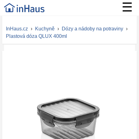
☰
InHaus.cz
›
Kuchyně
›
Dózy a nádoby na potraviny
›
Plastová dóza QLUX 400ml