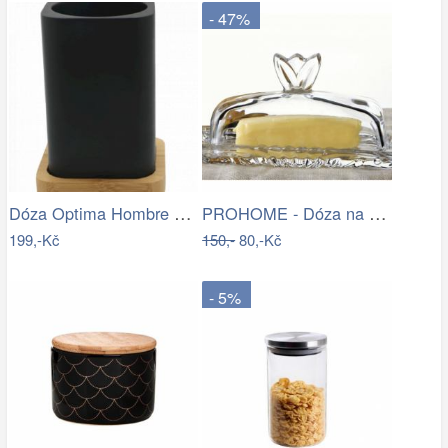
- 47%
Dóza Optima Hombre černá HOM27
PROHOME - Dóza na máslo
199,-Kč
150,-
80,-Kč
- 5%