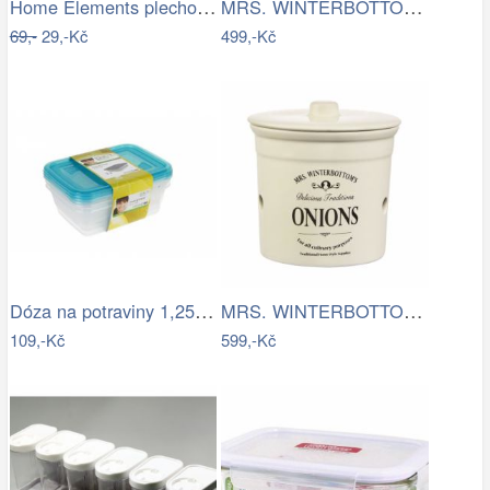
Home Elements plechová dóza Nejlepší…
MRS. WINTERBOTTOM\'S Dóza na cukr
69,-
29,-Kč
499,-Kč
Dóza na potraviny 1,25l Keeeper Fresh &…
MRS. WINTERBOTTOM\'S Dóza na cibuli
109,-Kč
599,-Kč