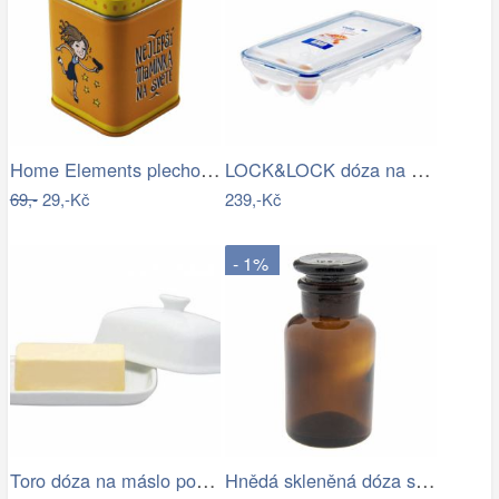
Home Elements plechová dóza Nejlepší…
LOCK&LOCK dóza na na vajíčka HPL955 pro…
69,-
29,-Kč
239,-Kč
- 1%
Toro dóza na máslo porcelán 18X13,5X7CM
Hnědá skleněná dóza s víčkem - Ø 6*11…