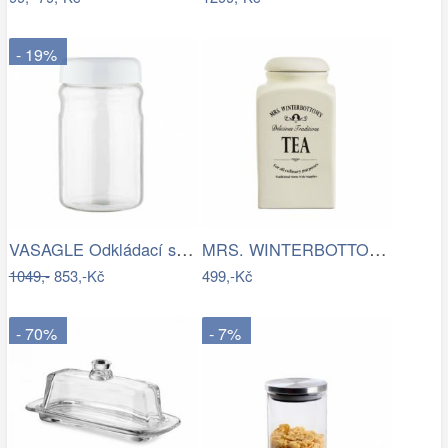
- 19%
VASAGLE Odkládací stolek se skleněnou…
MRS. WINTERBOTTOM\'S Dóza na čaj
1049,-
853,-Kč
499,-Kč
- 70%
- 7%