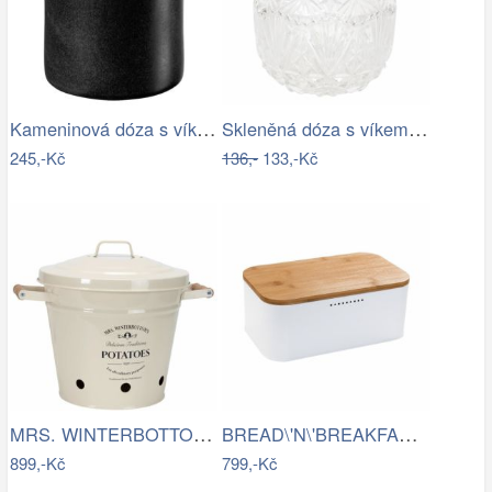
Kameninová dóza s víkem výška 10 cm…
Skleněná dóza s víkem na cukr – Ø 10*13…
245,-Kč
136,-
133,-Kč
MRS. WINTERBOTTOM\'S Nádoba na brambory
BREAD\'N\'BREAKFAST Chlebník s víkem -…
899,-Kč
799,-Kč