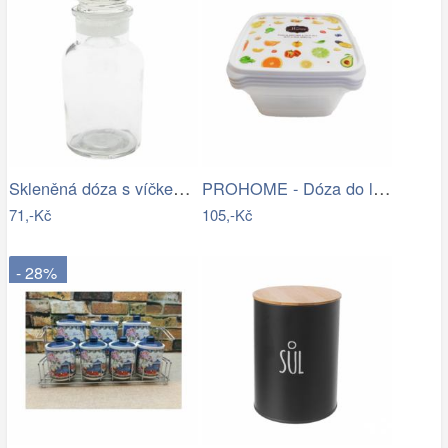
Skleněná dóza s víčkem - Ø 6*11 cm…
PROHOME - Dóza do ledničky 0,5L 4 ks…
71,-Kč
105,-Kč
- 28%