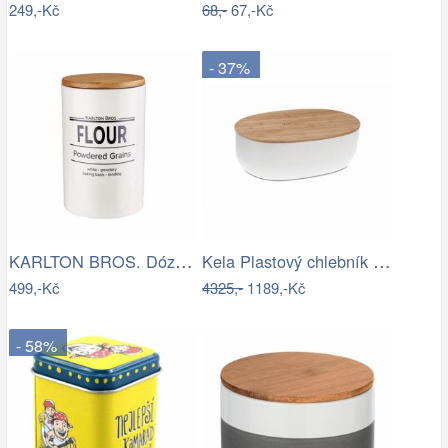
249,-Kč
68,-
67,-Kč
- 37%
KARLTON BROS. Dóza na mouku 1,1 l
Kela Plastový chlebník NAMUR, bílá
499,-Kč
4325,-
1189,-Kč
- 58%