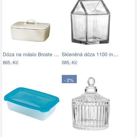
Dóza na máslo Broste NORDIC SAND -…
Skleněná dóza 1100 ml ELIUS…
865,-Kč
585,-Kč
- 2%