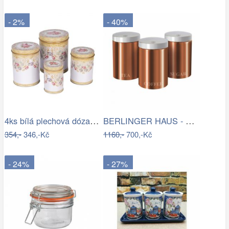
- 2%
- 40%
4ks bílá plechová dóza s růžemi - Ø 11…
BERLINGER HAUS - Dóza na potraviny sada…
354,-
346,-Kč
1160,-
700,-Kč
- 24%
- 27%