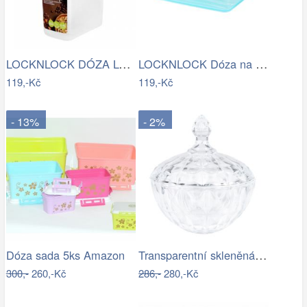
LOCKNLOCK DÓZA LOCK NA SUCHÉ POTRAVINY,…
LOCKNLOCK Dóza na potraviny LOCK 1050ml…
119,-Kč
119,-Kč
- 13%
- 2%
Transparentní skleněná miska dóza na…
Dóza sada 5ks Amazon
300,-
260,-Kč
286,-
280,-Kč