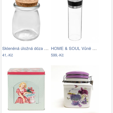
Skleněná úložná dóza s korkovým víčkem…
HOME & SOUL Vůně do bytu ve spreji…
41,-Kč
599,-Kč