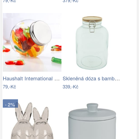
79,-Kč
379,-Kč
Haushalt International Skleněná dóza na…
Skleněná dóza s bambusovým víkem - Ø14…
79,-Kč
339,-Kč
- 2%