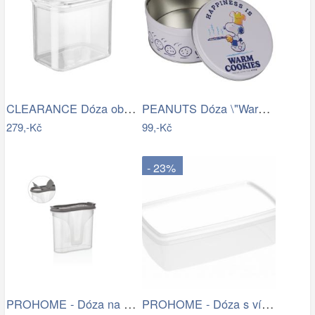
CLEARANCE Dóza obdélníková 1700 ml
PEANUTS Dóza \"Warm Cookies\" malá -…
279,-Kč
99,-Kč
- 23%
PROHOME - Dóza na koření MAJOR 0,3L…
PROHOME - Dóza s víčkem MARGERIT 6L bílá