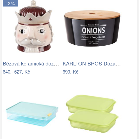
- 2%
Béžová keramická dóza Louskáček…
KARLTON BROS Dóza na cibuli 22 cm -…
640,-
627,-Kč
699,-Kč