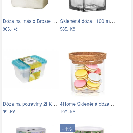
Dóza na máslo Broste NORDIC SAND -…
Skleněná dóza 1100 ml ELIUS…
865,-Kč
585,-Kč
Dóza na potraviny 2l KEEEPER Fresh &…
4Home Skleněná dóza na potraviny s…
99,-Kč
199,-Kč
- 1%