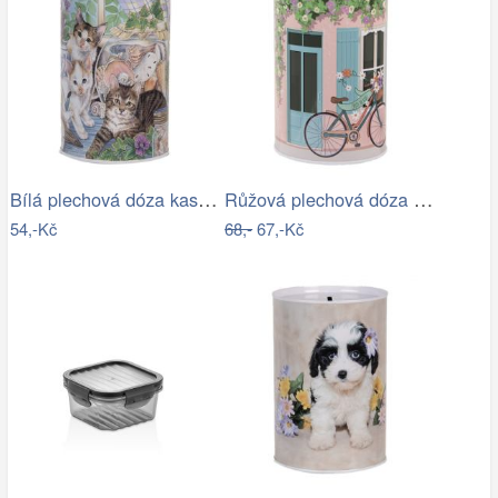
Bílá plechová dóza kasička s kočkami -…
Růžová plechová dóza kasička s kolem a…
54,-Kč
68,-
67,-Kč