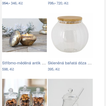
354,-
346,-Kč
735,-
720,-Kč
Stříbrno-měděná antik skleněná dóza s…
Skleněná baňatá dóza s víkem L - Ø 13…
598,-Kč
395,-Kč