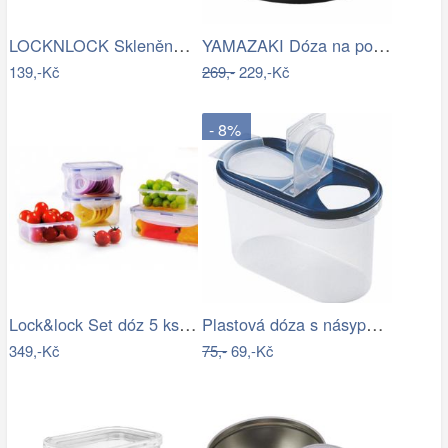
LOCKNLOCK Skleněná zapékací miska s…
YAMAZAKI Dóza na potraviny Tower, 240…
139,-Kč
269,-
229,-Kč
- 8%
Lock&lock Set dóz 5 ks HPL806S5
Plastová dóza s násypkou Heidrun 1000ml…
349,-Kč
75,-
69,-Kč