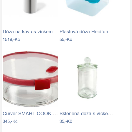
Dóza na kávu s víčkem z bambusu ZACK
Plastová dóza Heidrun Polar Frost 2,4l
1519,-Kč
55,-Kč
Curver SMART COOK Dóza - 1,2L
Skleněná dóza s víčkem TORO 150ml
345,-Kč
35,-Kč