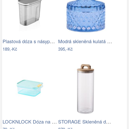
Plastová dóza s násypkou QLUX 3000ml
Modrá skleněná kulatá dóza s víčkem…
189,-Kč
395,-Kč
LOCKNLOCK Dóza na potraviny LOCK 450ml…
STORAGE Skleněná dóza 1800 ml