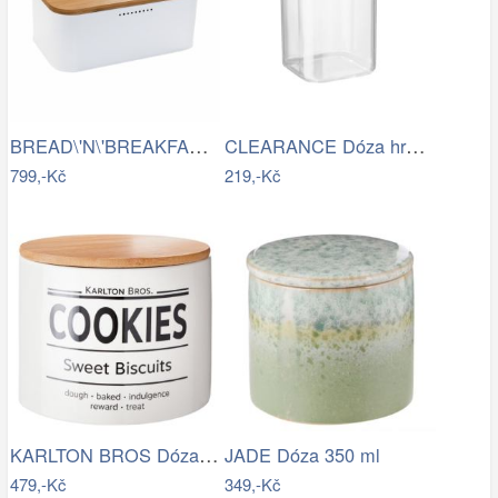
BREAD\'N\'BREAKFAST Chlebník s víkem -…
CLEARANCE Dóza hranatá 1100 ml
799,-Kč
219,-Kč
KARLTON BROS Dóza na sušenky 15 cm -…
JADE Dóza 350 ml
479,-Kč
349,-Kč