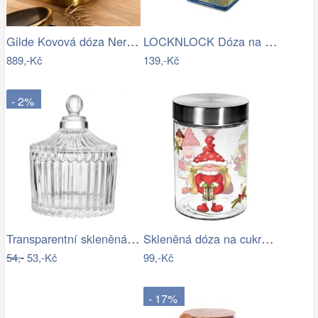
Gilde Kovová dóza Nero, 14 cm
LOCKNLOCK Dóza na potraviny LOCK 1300ml
889,-Kč
139,-Kč
- 2%
Transparentní skleněná dóza s vroubky a…
Skleněná dóza na cukroví TORO 1100ml…
54,-
53,-Kč
99,-Kč
- 17%