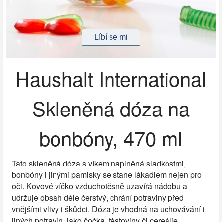
Haushalt International
Skleněná dóza na
bonbóny, 470 ml
Tato skleněná dóza s víkem naplněná sladkostmi,
bonbóny i jinými pamlsky se stane lákadlem nejen pro
oči. Kovové víčko vzduchotěsně uzavírá nádobu a
udržuje obsah déle čerstvý, chrání potraviny před
vnějšími vlivy i škůdci. Dóza je vhodná na uchovávání i
jiných potravin, jako čočka, těstoviny či cereálie.