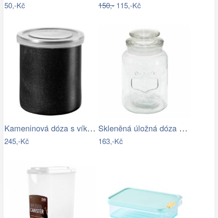
50,-Kč
150,-
115,-Kč
Kameninová dóza s víkem výška 10 cm…
Skleněná úložná dóza s víkem - Ø 11*19…
245,-Kč
163,-Kč