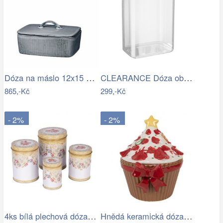
Dóza na máslo 12x15 cm Broste NORDIC…
CLEARANCE Dóza obdélníková 2700 ml
865,-Kč
299,-Kč
- 2%
- 2%
4ks bílá plechová dóza s růžemi - Ø 11…
Hnědá keramická dóza s mašlí Cupcake -…