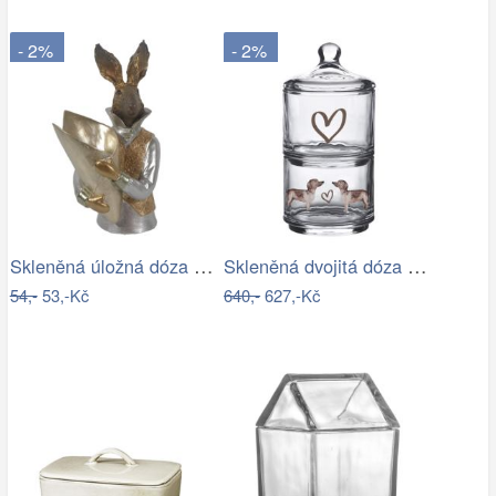
- 2%
- 2%
Skleněná úložná dóza se srdíčkem a…
Skleněná dvojitá dóza s jezevčíkem…
54,-
53,-Kč
640,-
627,-Kč