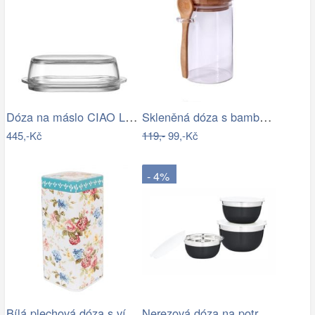
Dóza na máslo CIAO Leonardo
Skleněná dóza s bambus víčkem TORO…
445,-Kč
119,-
99,-Kč
- 4%
Bílá plechová dóza s víkem a květy - 7…
Nerezová dóza na potraviny s víkem TORO…