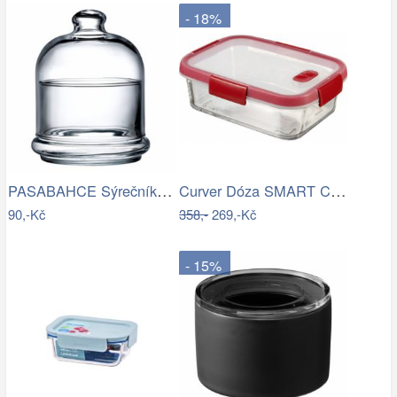
- 18%
PASABAHCE Sýrečník s poklopem 12x14.3cm
Curver Dóza SMART COOK - 0,9L
90,-Kč
358,-
269,-Kč
- 15%