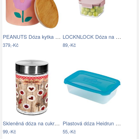
PEANUTS Dóza kytka velká - růžová
LOCKNLOCK Dóza na potraviny LOCK 860ml…
379,-Kč
89,-Kč
Skleněná dóza na cukroví TORO 1100ml…
Plastová dóza Heidrun Polar Frost 2,1l
99,-Kč
55,-Kč