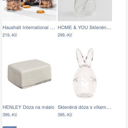
Haushalt International Skleněná dóza na…
HOME & YOU Skleněná dóza na med 250 ml
219,-Kč
299,-Kč
Skleněná dóza s víkem ve tvaru vejce…
HENLEY Dóza na máslo
399,-Kč
395,-Kč