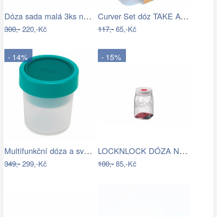
Dóza sada malá 3ks na tácku FRESH TEA
Curver Set dóz TAKE AWAY FOODK 3x0,5L -…
300,-
220,-Kč
117,-
65,-Kč
- 14%
- 15%
Multifunkční dóza a svačinu Joseph…
LOCKNLOCK DÓZA NA POTRAVINY LOCK S…
349,-
299,-Kč
100,-
85,-Kč