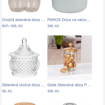
Dvojitá skleněná dóza s víkem ve tvaru…
PAROS Dóza na vatové tampony 300 ml -…
517,-
506,-Kč
349,-Kč
Skleněná úložná dóza na curovinky - Ø 8…
Gilde Skleněná dóza Presa, 21 cm
95,-Kč
439,-Kč