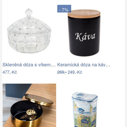
- 7%
Skleněná dóza s víkem Wenda - Ø 18*18…
Keramická dóza na kávu, 10 x 13 x 10 cm
477,-Kč
269,-
249,-Kč