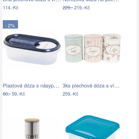
114,-Kč
229,-
219,-Kč
- 2%
Plastová dóza s násypkou Heidrun 500ml…
3ks plechová dóza s víkem a květy Tea…
60,-
59,-Kč
259,-Kč