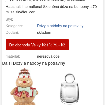
Haushalt International Skleněná dóza na bonbóny, 470
ml za skvělou cenu.
Styl:
Kategorie:
Dózy a nádoby na potraviny
Dodání:
skladem
Do obchodu Velký Košík
79
,-
Kč
materiál:
nerezová ocel
Další Dózy a nádoby na potraviny