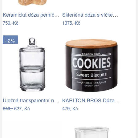
Keramická dóza perníček Gingerbread Man…
Skleněná dóza s víčkem výška 21,2 cm…
750,-Kč
1375,-Kč
- 2%
Úložná transparentní nádoba dóza s…
KARLTON BROS Dóza na sušenky 15 cm -…
640,-
627,-Kč
479,-Kč