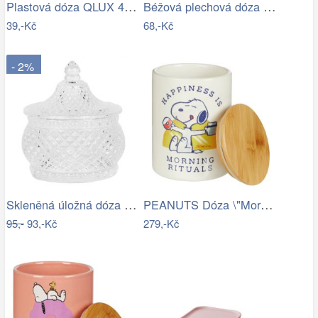
Plastová dóza QLUX 400ml
Béžová plechová dóza kasička s pejskem …
39,-Kč
68,-Kč
- 2%
Skleněná úložná dóza na curovinky - Ø…
PEANUTS Dóza \"Morning Rituals\"…
95,-
93,-Kč
279,-Kč