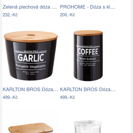
Zelená plechová dóza s víkem a otvorem…
PROHOME - Dóza s klipem Levandule
232,-Kč
200,-Kč
KARLTON BROS Dóza na česnek 14 cm -…
KARLTON BROS Dóza na kávu 1,1 l - černá
499,-Kč
499,-Kč