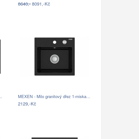
8640,-
8091,-Kč
s…
MEXEN - Milo granitový dřez 1-miska…
2129,-Kč