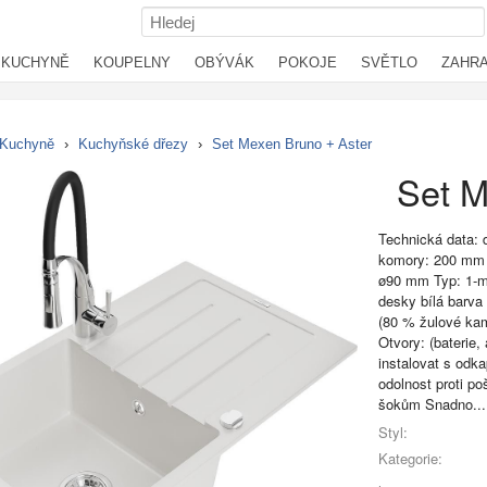
KUCHYNĚ
KOUPELNY
OBÝVÁK
POKOJE
SVĚTLO
ZAHR
Kuchyně
›
Kuchyňské dřezy
›
Set Mexen Bruno + Aster
Set M
Technická data:
komory: 200 mm
ø90 mm Typ: 1-m
desky bílá barva
(80 % žulové kam
Otvory: (baterie,
instalovat s odk
odolnost proti p
šokům Snadno...
Styl:
Kategorie: