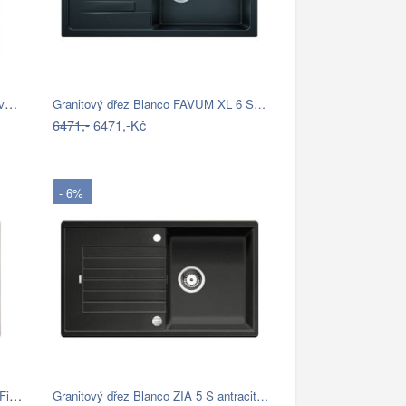
Blanco SUBLINE 320-U Silgranit béžová…
Granitový dřez Blanco FAVUM XL 6 S…
6471,-
6471,-Kč
- 6%
Granitový dřez Blanco ZENAR 45 S InFino…
Granitový dřez Blanco ZIA 5 S antracit…