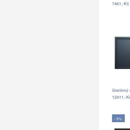
7461,-Kč
Granitový
12411,-K
- 5%