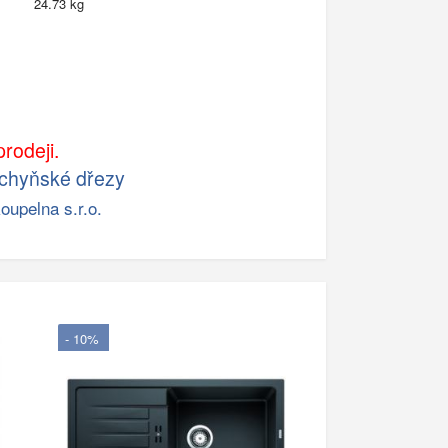
24.73 kg
rodeji.
chyňské dřezy
oupelna s.r.o.
- 10%