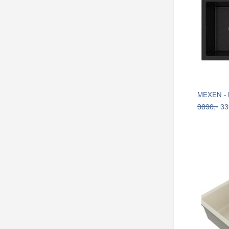
3890,-
33