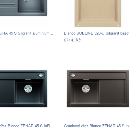
GRA 45 S Silgranit aluminium…
6714,-Kč
Granitový dřez Blanco ZENAR 45 S InFino…