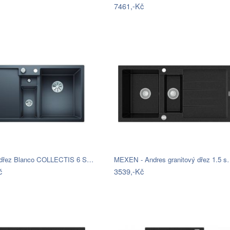
7461,-Kč
 dřez Blanco COLLECTIS 6 S…
MEXEN - Andres granitový dřez 1.5 
č
3539,-Kč