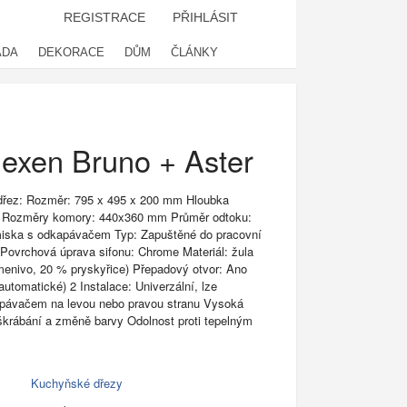
REGISTRACE
PŘIHLÁSIT
ADA
DEKORACE
DŮM
ČLÁNKY
exen Bruno + Aster
 dřez: Rozměr: 795 x 495 x 200 mm Hloubka
 Rozměry komory: 440x360 mm Průměr odtoku:
iska s odkapávačem Typ: Zapuštěné do pracovní
 Povrchová úprava sifonu: Chrome Materiál: žula
enivo, 20 % pryskyřice) Přepadový otvor: Ano
 automatické) 2 Instalace: Univerzální, lze
apávačem na levou nebo pravou stranu Vysoká
oškrábání a změně barvy Odolnost proti tepelným
Kuchyňské dřezy