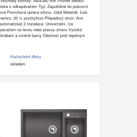
 Rozměry komory: 440x360 mm Průměr odtoku:
iska s odkapávačem Typ: Zapuštěné do pracovní
vá Povrchová úprava sifonu: zlatá Materiál: žula
enivo, 20 % pryskyřice) Přepadový otvor: Ano
 automatické) 2 Instalace: Univerzální, lze
apávačem na levou nebo pravou stranu Vysoká
oškrábání a změně barvy Odolnost proti tepelným
Kuchyňské dřezy
skladem