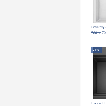
7281,-
72
- 2%
Blanco ET