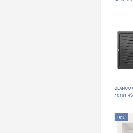
10161,-K
- 6%