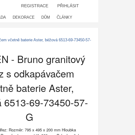
REGISTRACE
PŘIHLÁSIT
ADA
DEKORACE
DŮM
ČLÁNKY
em včetně baterie Aster, béžová 6513-69-73450-57-
 - Bruno granitový
z s odkapávačem
tně baterie Aster,
á 6513-69-73450-57-
G
 dřez: Rozměr: 795 x 495 x 200 mm Hloubka