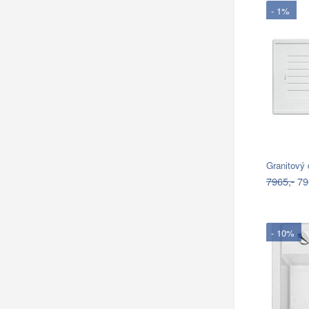
- 1%
Granitový
7965,-
79
- 10%