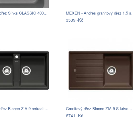
 dřez Sinks CLASSIC 400…
MEXEN - Andres granitový dřez 1.5 
3539,-Kč
dřez Blanco ZIA 9 antracit…
Granitový dřez Blanco ZIA 5 S káva…
6741,-Kč