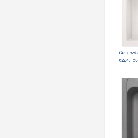
Granitový
8224,-
86