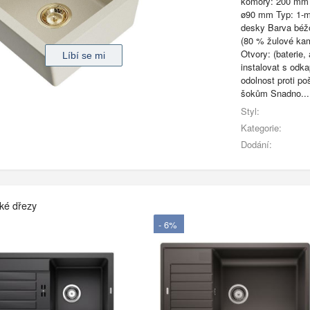
komory: 200 mm
ø90 mm Typ: 1-m
desky Barva béžo
(80 % žulové kam
Otvory: (baterie,
instalovat s odk
odolnost proti p
šokům Snadno...
Styl:
Kategorie:
Dodání:
ké dřezy
- 6%