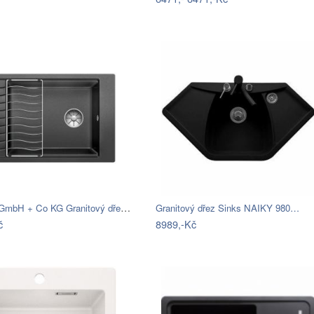
BLANCO GmbH + Co KG Granitový dřez…
Granitový dřez Sinks NAIKY 980…
č
8989,-Kč