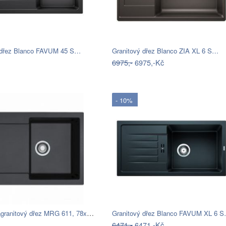
 dřez Blanco FAVUM 45 S…
Granitový dřez Blanco ZIA XL 6 S…
6975,-
6975,-Kč
- 10%
Franke Fragranitový dřez MRG 611, 78x50…
Granitový dřez Blanco FAVUM XL 6 
6471,-
6471,-Kč