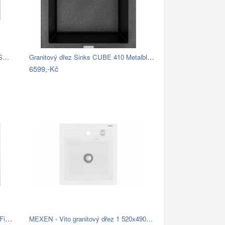
Granitový dřez Sinks CUBE 410 Metalblack
 S…
6599,-Kč
Granitový dřez Blanco ZENAR 45 S InFino…
MEXEN - Vito granitový dřez 1 520x490…