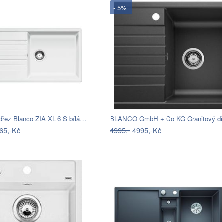
- 5%
 dřez Blanco ZIA XL 6 S bílá…
65,-Kč
4995,-
4995,-Kč