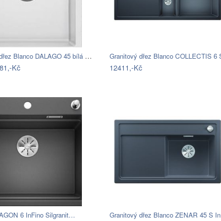
Granitový dřez Blanco DALAGO 45 bílá s…
Granitový dřez Blanco COLLECTIS 6
81,-Kč
12411,-Kč
AGON 6 InFino Silgranit…