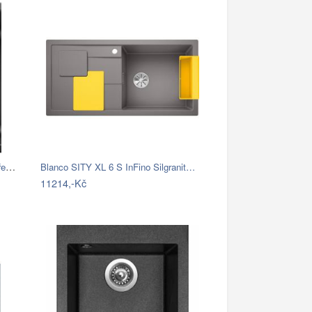
BLANCO GmbH + Co KG Granitový dřez…
Blanco SITY XL 6 S InFino Silgranit…
11214,-Kč