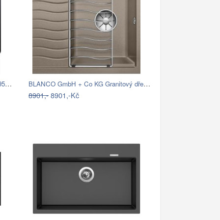
Dřez Franke BSG 611-62 onyx 114.0395.129
BLANCO GmbH + Co KG Granitový dřez…
8901,-
8901,-Kč