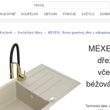
KUCHYNĚ
KOUPELNY
OBÝVÁK
POKOJE
SVĚTLO
ZAHR
Kuchyně
›
Kuchyňské dřezy
›
MEXEN - Bruno granitový dřez s odkapávač
MEXEN
dře
vče
béžov
Technická data: