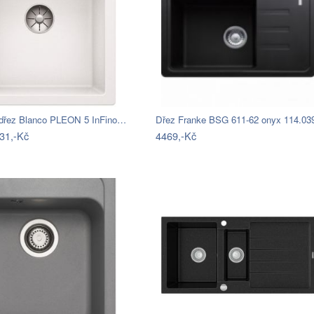
 dřez Blanco PLEON 5 InFino…
31,-Kč
4469,-Kč