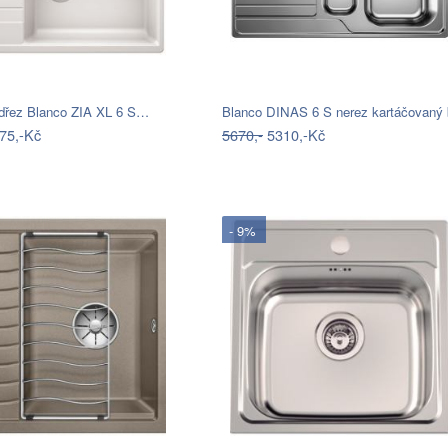
 dřez Blanco ZIA XL 6 S…
75,-Kč
5670,-
5310,-Kč
- 9%