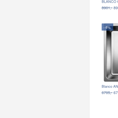
8901,-
89
- 6%
Blanco A
6705,-
67