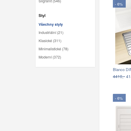
Silgranit (546)
- 6%
Styl
Všechny styly
Industriální (21)
Klasické (311)
Minimalistické (78)
Moderní (372)
4410,-
41
- 6%