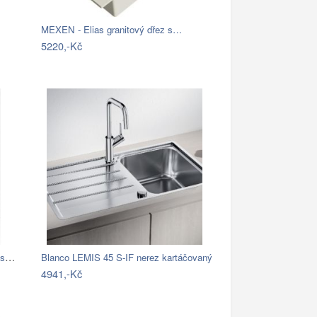
MEXEN - Elias granitový dřez s…
5220,-Kč
Blanco TOP EE 4 x 4 Nerez přírodní lesk…
Blanco LEMIS 45 S-IF nerez kartáčovaný
4941,-Kč