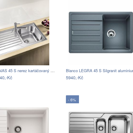
Blanco DINAS 45 S nerez kartáčovaný bez…
Blanco LEGRA 45 S Silgranit alumin
40,-Kč
5940,-Kč
- 6%