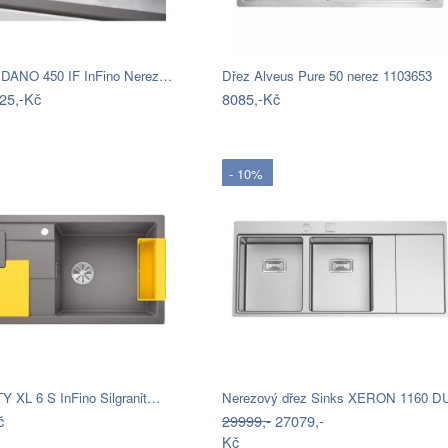
DANO 450 IF InFino Nerez…
Dřez Alveus Pure 50 nerez 1103653
25,-Kč
8085,-Kč
- 10%
Y XL 6 S InFino Silgranit…
č
29999,-
27079,-
Kč