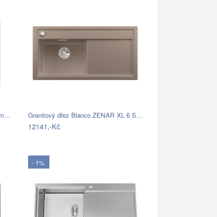
ium…
Granitový dřez Blanco ZENAR XL 6 S…
12141,-Kč
- 1%