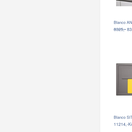
Blanco AN
8325,-
83
Blanco SIT
11214,-K