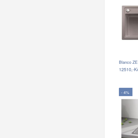
Blanco ZE
12510,-K
- 4%