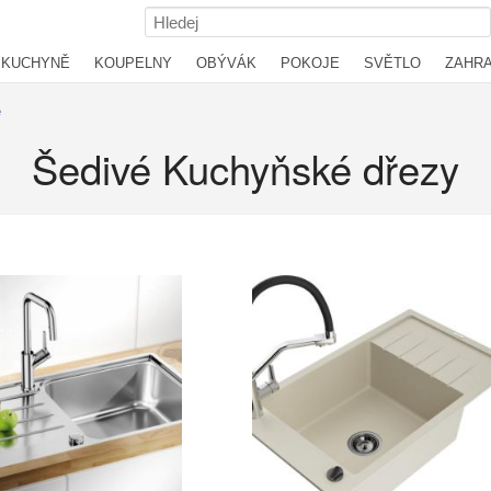
KUCHYNĚ
KOUPELNY
OBÝVÁK
POKOJE
SVĚTLO
ZAHR
é
Šedivé Kuchyňské dřezy