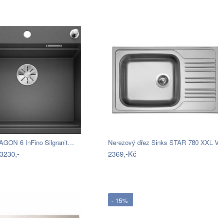
AGON 6 InFino Silgranit…
3230,-
2369,-Kč
- 15%