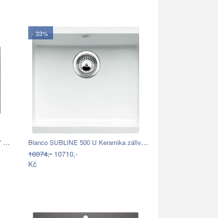
- 33%
Nerezový dřez Sinks STAR 780 XXL V 0…
Blanco SUBLINE 500 U Keramika zářivě…
16074,-
10710,-
Kč