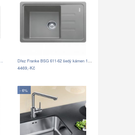
Dřez Franke BSG 611-62 šedý kámen 114…
á…
4469,-Kč
- 6%