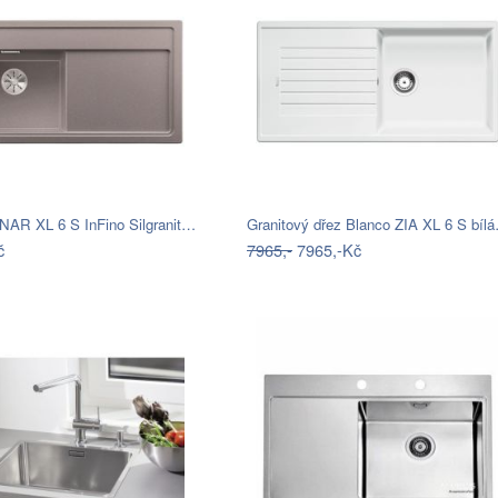
NAR XL 6 S InFino Silgranit…
Granitový dřez Blanco ZIA XL 6 S bíl
č
7965,-
7965,-Kč