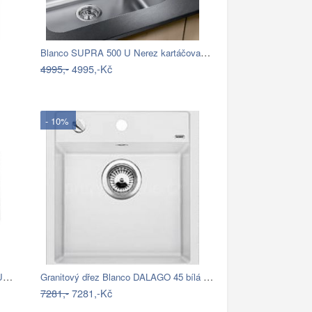
Blanco SUPRA 500 U Nerez kartáčovaný…
4995,-
4995,-Kč
- 10%
Nerezový dřez Sinks XERON 1160 DUO levý…
Granitový dřez Blanco DALAGO 45 bílá s…
7281,-
7281,-Kč