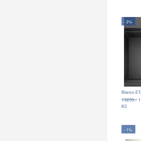
- 2%
Blanco ET
13230,-
1
Kč
- 1%