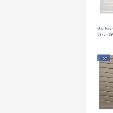
Granitový
6975,-
69
- 10%