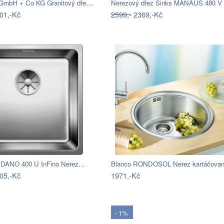
BLANCO GmbH + Co KG Granitový dřez…
01,-Kč
2599,-
2369,-Kč
NDANO 400 U InFino Nerez…
05,-Kč
1971,-Kč
- 1%