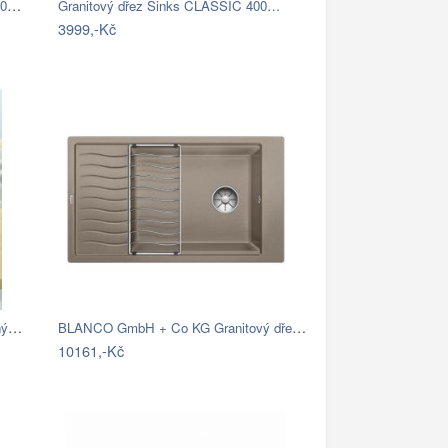
Nerezový dřez Sinks MANAUS 480 V 0,7mm…
Granitový dřez Sinks CLASSIC 400…
3999,-Kč
Blanco RONDOSOL Nerez kartáčovaný 3 1/2…
BLANCO GmbH + Co KG Granitový dřez…
10161,-Kč