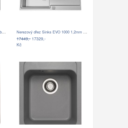
Blanco DINAS 6 S nerez kartáčovaný bez…
Nerezový dřez Sinks EVO 1000 1,2mm s…
17449,-
17329,-
Kč