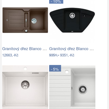
- 10%
Granitový dřez Blanco CLASSIC Neo 5 S…
Granitový dřez Blanco ZIA 9 E antracit…
12663,-Kč
9351,-
9351,-Kč
- 5%