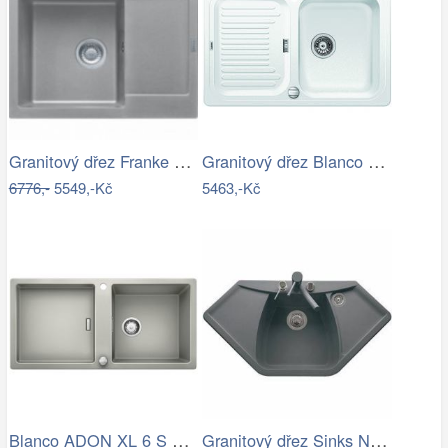
Granitový dřez Franke MRG 611-62 Šedý…
Granitový dřez Blanco CLASSIC 45 S…
6776,-
5549,-Kč
5463,-Kč
Blanco ADON XL 6 S Silgranit perlově…
Granitový dřez Sinks NAIKY 980 Titanium