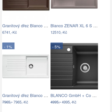
Granitový dřez Blanco ZIA 5 S káva…
Blanco ZENAR XL 6 S InFino Silgranit…
6741,-Kč
12510,-Kč
- 1%
- 5%
Granitový dřez Blanco ZIA XL 6 S bílá…
BLANCO GmbH + Co KG Granitový dřez…
7965,-
7965,-Kč
4995,-
4995,-Kč