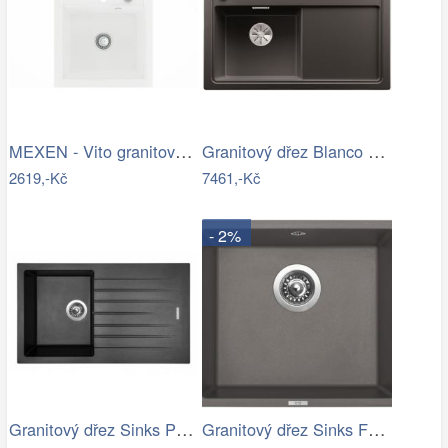
MEXEN - Vito granitový dřez 1 520x490…
Granitový dřez Blanco ZENAR 45 S InFino…
2619,-Kč
7461,-Kč
- 2%
Granitový dřez Sinks PERFECTO 860…
Granitový dřez Sinks FRAME 457 Truffle