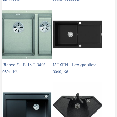
Blanco SUBLINE 340/160 U InFino…
MEXEN - Leo granitový dřez 1 s…
9621,-Kč
3049,-Kč