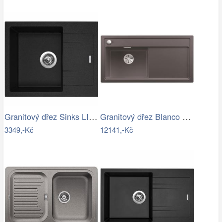
Granitový dřez Sinks LINEA 600 N…
Granitový dřez Blanco ZENAR XL 6 S…
3349,-Kč
12141,-Kč