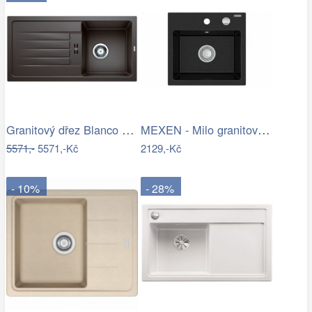
Granitový dřez Blanco FAVUM 45 S káva…
MEXEN - Milo granitový dřez 1-miska…
5571,-
5571,-Kč
2129,-Kč
- 10%
- 28%