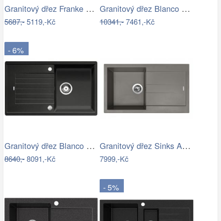
Granitový dřez Franke BFG 611-62…
Granitový dřez Blanco ZENAR 45 S InFino…
5687,-
5119,-Kč
10341,-
7461,-Kč
- 6%
Granitový dřez Blanco ZIA 5 S antracit…
Granitový dřez Sinks AMANDA 860 Truffle
8640,-
8091,-Kč
7999,-Kč
- 5%