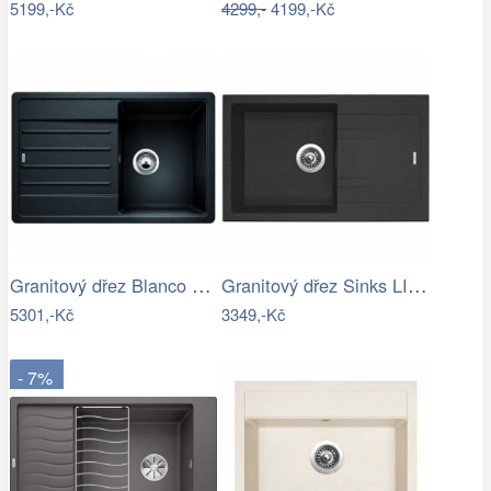
5199,-Kč
4299,-
4199,-Kč
Granitový dřez Blanco LEGRA 45 S…
Granitový dřez Sinks LINEA 780 N…
5301,-Kč
3349,-Kč
- 7%