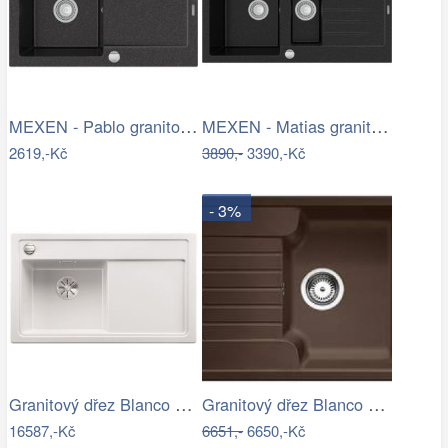
MEXEN - Pablo granitový dřez 1 s…
MEXEN - Matias granitový dřez s malým…
2619,-Kč
3890,-
3390,-Kč
- 3%
Granitový dřez Blanco ZENAR 45 S-F…
Granitový dřez Blanco ZIA 40 S kávová…
16587,-Kč
6651,-
6650,-Kč