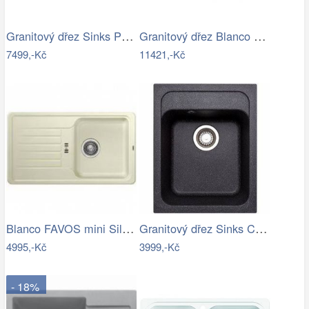
Granitový dřez Sinks PERFECTO 1160 DUO…
Granitový dřez Blanco ZENAR XL 6 S…
7499,-Kč
11421,-Kč
Blanco FAVOS mini Silgranit jasmín…
Granitový dřez Sinks CLASSIC 400…
4995,-Kč
3999,-Kč
- 18%