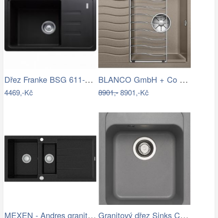
Dřez Franke BSG 611-62 onyx 114.0395.129
BLANCO GmbH + Co KG Granitový dřez…
4469,-Kč
8901,-
8901,-Kč
MEXEN - Andres granitový dřez 1.5 s…
Granitový dřez Sinks CLASSIC 400…