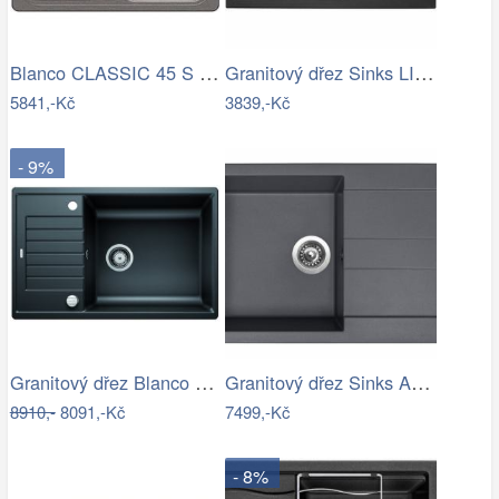
Blanco CLASSIC 45 S Silgranit aluminium…
Granitový dřez Sinks LINEA 780 N…
5841,-Kč
3839,-Kč
- 9%
Granitový dřez Blanco ZIA XL 6 S…
Granitový dřez Sinks AMANDA 780 Titanium
8910,-
8091,-Kč
7499,-Kč
- 8%