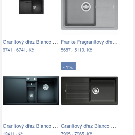
Granitový dřez Blanco SONA 45 S…
Franke Fragranitový dřez BFG 611-62,…
6741,-
6741,-Kč
5687,-
5119,-Kč
- 1%
Granitový dřez Blanco COLLECTIS 6 S…
Granitový dřez Blanco ZIA XL 6 S…
12411,-Kč
7965,-
7965,-Kč