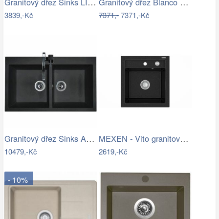
Granitový dřez Sinks LINEA 600 N…
Granitový dřez Blanco DALAGO 5 tartufo…
3839,-Kč
7371,-
7371,-Kč
Granitový dřez Sinks AMANDA 860 DUO…
MEXEN - Vito granitový dřez 1-miska…
10479,-Kč
2619,-Kč
- 10%