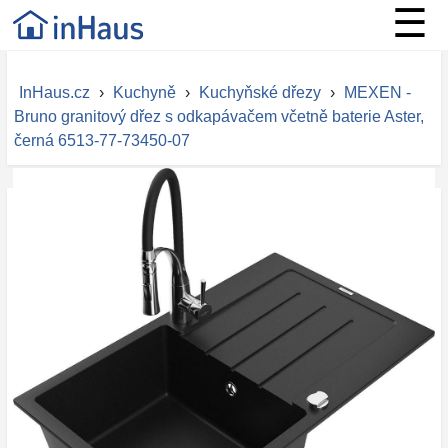
☰
InHaus.cz
›
Kuchyně
›
Kuchyňské dřezy
›
MEXEN -
Bruno granitový dřez s odkapávačem včetně baterie Aster,
černá 6513-77-73450-07