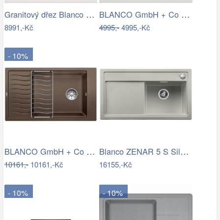
Granitový dřez Blanco PLEON 6 InFino…
BLANCO GmbH + Co KG Granitový dřez…
8991,-Kč
4995,-
4995,-Kč
- 10%
BLANCO GmbH + Co KG Granitový dřez…
Blanco ZENAR 5 S Silgranit perlově šedá…
10161,-
10161,-Kč
16155,-Kč
- 10%
- 10%