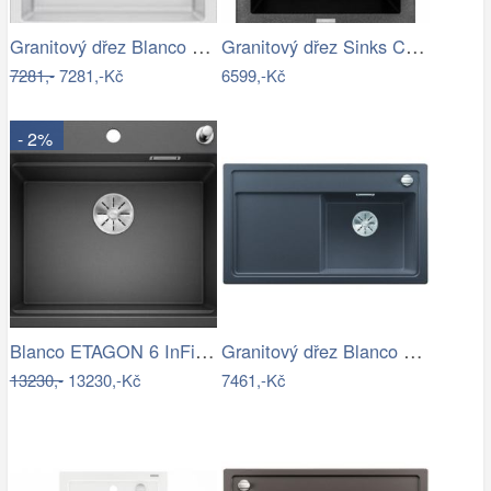
Granitový dřez Blanco DALAGO 45 bílá s…
Granitový dřez Sinks CUBE 410 Metalblack
7281,-
7281,-Kč
6599,-Kč
- 2%
Blanco ETAGON 6 InFino Silgranit…
Granitový dřez Blanco ZENAR 45 S InFino…
13230,-
13230,-Kč
7461,-Kč