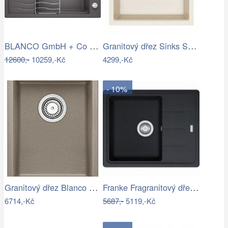
BLANCO GmbH + Co KG Granitový dřez…
Granitový dřez Sinks SOLO 560 Sahara
12600,-
10259,-Kč
4299,-Kč
- 10%
Granitový dřez Blanco SUBLINE 320-U…
Franke Fragranitový dřez BFG 611-62,…
6714,-Kč
5687,-
5119,-Kč