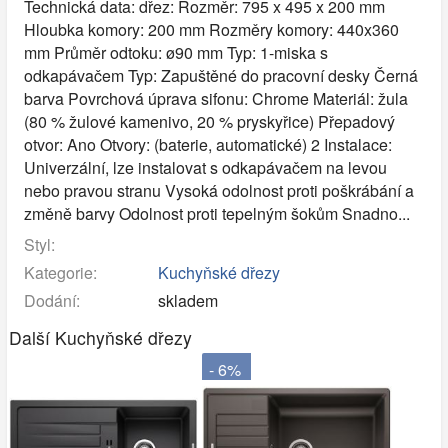
Technická data: dřez: Rozměr: 795 x 495 x 200 mm
Hloubka komory: 200 mm Rozměry komory: 440x360
mm Průměr odtoku: ø90 mm Typ: 1-miska s
odkapávačem Typ: Zapuštěné do pracovní desky Černá
barva Povrchová úprava sifonu: Chrome Materiál: žula
(80 % žulové kamenivo, 20 % pryskyřice) Přepadový
otvor: Ano Otvory: (baterie, automatické) 2 Instalace:
Univerzální, lze instalovat s odkapávačem na levou
nebo pravou stranu Vysoká odolnost proti poškrábání a
změně barvy Odolnost proti tepelným šokům Snadno...
Styl:
Kategorie:
Kuchyňské dřezy
Dodání:
skladem
Další Kuchyňské dřezy
- 6%