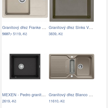
Granitový dřez Franke BFG 611-62 Sahara
Granitový dřez Sinks VIVA 455 Truffle
5687,-
5119,-Kč
3839,-Kč
MEXEN - Pedro granitový dřez 1-miska…
Granitový dřez Blanco CLASSIC 5 S…
2619,-Kč
11610,-Kč