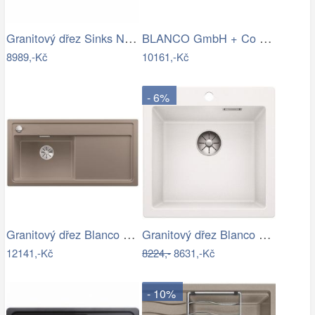
Granitový dřez Sinks NAIKY 980…
BLANCO GmbH + Co KG Granitový dřez…
8989,-Kč
10161,-Kč
- 6%
Granitový dřez Blanco ZENAR XL 6 S…
Granitový dřez Blanco PLEON 5 InFino…
12141,-Kč
8224,-
8631,-Kč
- 10%