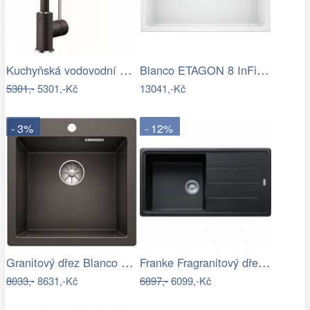
Kuchyňská vodovodní baterie Blanco MIDA…
Blanco ETAGON 8 InFino Silgranit bílá…
5301,-
5301,-Kč
13041,-Kč
- 3%
- 12%
Granitový dřez Blanco PLEON 5 InFino…
Franke Fragranitový dřez BFG 611, 97x50…
8033,-
8631,-Kč
6897,-
6099,-Kč