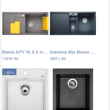
Blanco SITY XL 6 S InFino Silgranit…
Granitový dřez Blanco COLLECTIS 6 S…
11214,-Kč
12411,-Kč
- 10%