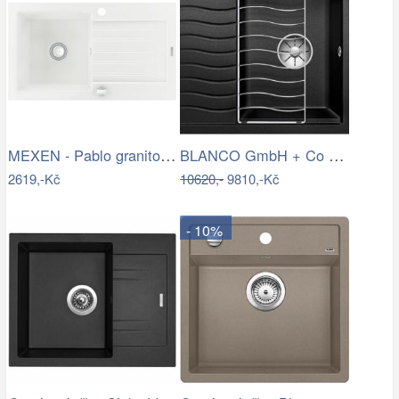
MEXEN - Pablo granitový dřez 1 s…
BLANCO GmbH + Co KG Granitový dřez…
2619,-Kč
10620,-
9810,-Kč
- 10%