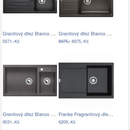
Granitový dřez Blanco FAVUM 45 S…
Granitový dřez Blanco ZIA XL 6 S…
5571,-Kč
6975,-
6975,-Kč
Granitový dřez Blanco METRA 9 šedá…
Franke Fragranitový dřez MRG 611, 78x50…
9531,-Kč
6209,-Kč