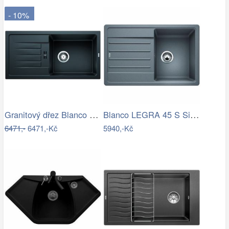
- 10%
Granitový dřez Blanco FAVUM XL 6 S…
Blanco LEGRA 45 S Silgranit aluminium…
6471,-
6471,-Kč
5940,-Kč