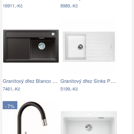
16911,-Kč
8989,-Kč
Granitový dřez Blanco ZENAR 45 S InFino…
Granitový dřez Sinks PERFECTO 860 Milk
7461,-Kč
5199,-Kč
- 7%