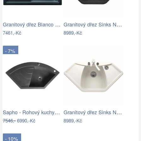
Granitový dřez Blanco ZENAR 45 S InFino…
Granitový dřez Sinks NAIKY 980 Granblack
7461,-Kč
8989,-Kč
- 7%
Sapho - Rohový kuchyňský dřez 114x57,5…
Granitový dřez Sinks NAIKY 980 Milk
7546,-
6990,-Kč
8989,-Kč
- 10%