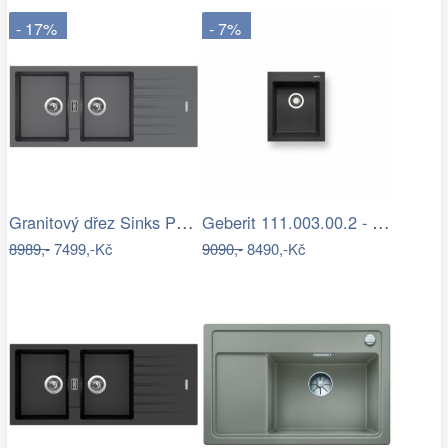
- 17%
- 7%
Granitový dřez Sinks PERFECTO 1160 DUO…
Geberit 111.003.00.2 - Podomítkový…
8989,-
7499,-Kč
9090,-
8490,-Kč