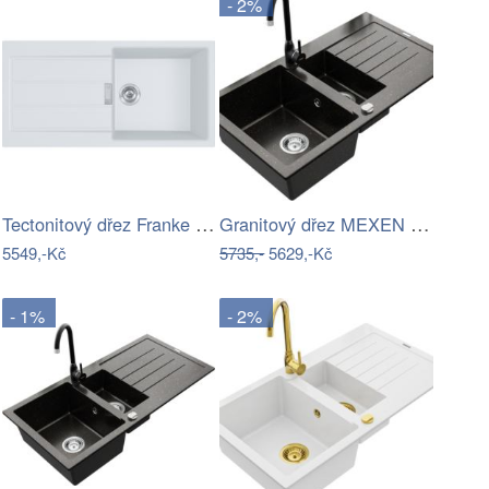
- 2%
Tectonitový dřez Franke S2D 611-100…
Granitový dřez MEXEN MATIAS s…
5549,-Kč
5735,-
5629,-Kč
- 1%
- 2%