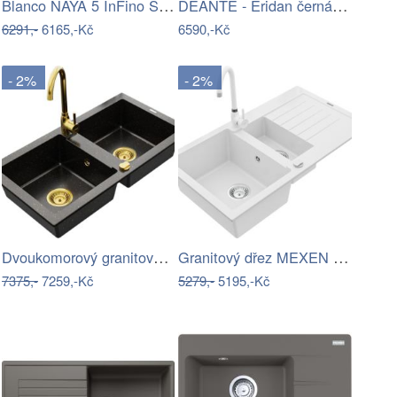
Blanco NAYA 5 InFino Silgranit šedá…
DEANTE - Eridan černá - Granitový dřez…
6291,-
6165,-Kč
6590,-Kč
- 2%
- 2%
Dvoukomorový granitový dřez MEXEN MARIO…
Granitový dřez MEXEN MATIAS s…
7375,-
7259,-Kč
5279,-
5195,-Kč