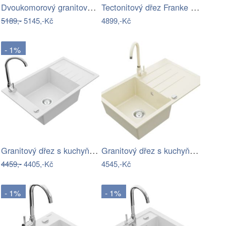
Dvoukomorový granitový dřez MEXEN MARIO…
Tectonitový dřez Franke SID 160/2 Šedá
5189,-
5145,-Kč
4899,-Kč
- 1%
Granitový dřez s kuchyňskou baterií…
Granitový dřez s kuchyňskou baterií…
4459,-
4405,-Kč
4545,-Kč
- 1%
- 1%