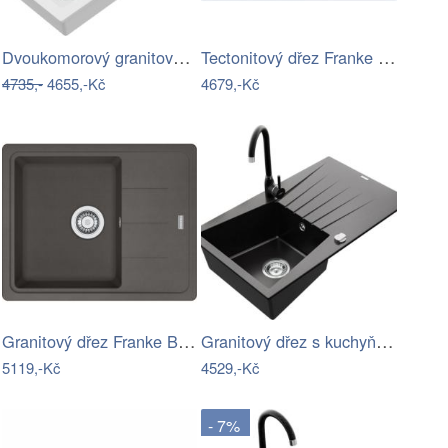
Dvoukomorový granitový dřez MEXEN MARIO…
Tectonitový dřez Franke S2D 611-78 Bílá…
4735,-
4655,-Kč
4679,-Kč
Granitový dřez Franke BFG 611-62 Šedá…
Granitový dřez s kuchyňskou baterií…
5119,-Kč
4529,-Kč
- 7%