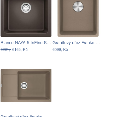
Blanco NAYA 5 InFino Silgranit kávová
Granitový dřez Franke MRG 610-37 RTL…
6291,-
6165,-Kč
6099,-Kč
Granitový dřez Franke MRG 611-78 BB…