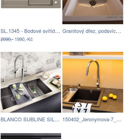
SL.1345 - Bodové svítidlo FAGER 3xGU10…
Granitový dřez, podsvícená linka,…
2090,-
1990,-Kč
BLANCO SUBLINE SILGRANIT - integrované…
150402_Jeronymova-7_17.jpg