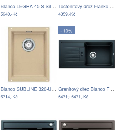
Blanco LEGRA 45 S Silgranit aluminium…
Tectonitový dřez Franke SID 610-40…
5940,-Kč
4359,-Kč
- 10%
Blanco SUBLINE 320-U Silgranit béžová…
Granitový dřez Blanco FAVUM XL 6 S…
6714,-Kč
6471,-
6471,-Kč