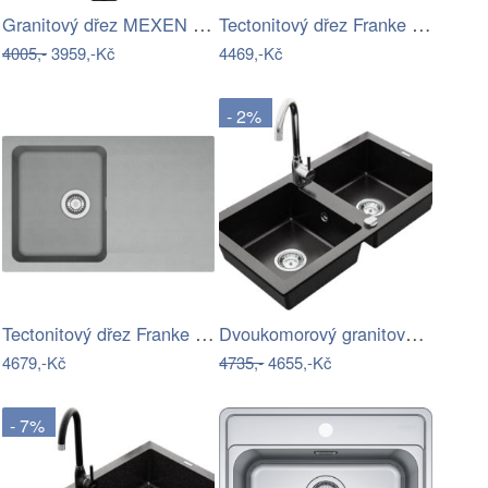
Granitový dřez MEXEN MILO s kuchyňskou…
Tectonitový dřez Franke SID 610 Pískový…
4005,-
3959,-Kč
4469,-Kč
- 2%
Tectonitový dřez Franke OID 611-78 Šedá
Dvoukomorový granitový dřez MEXEN MARIO…
4679,-Kč
4735,-
4655,-Kč
- 7%