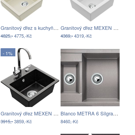
Granitový dřez s kuchyňskou baterií…
Granitový dřez MEXEN VITO bílý +…
4825,-
4775,-Kč
4369,-
4319,-Kč
- 1%
Granitový dřez MEXEN MILO s kuchyňskou…
Blanco METRA 6 Silgranit šedá vulkán…
3915,-
3859,-Kč
8460,-Kč