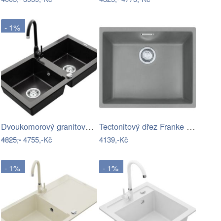
- 1%
Dvoukomorový granitový dřez MEXEN MARIO…
Tectonitový dřez Franke SID 110-50 Šedá
4825,-
4755,-Kč
4139,-Kč
- 1%
- 1%