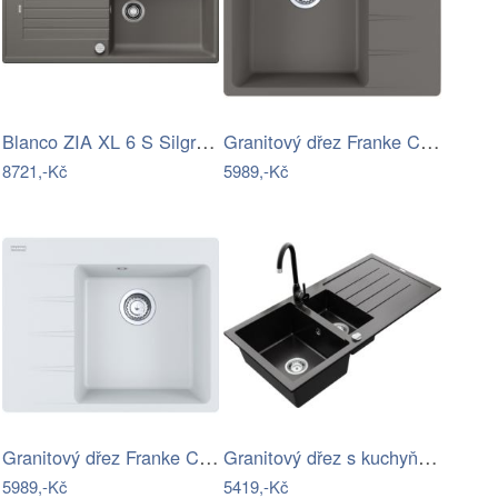
Blanco ZIA XL 6 S Silgranit šedá vulkán…
Granitový dřez Franke CNG 611-62 TL/2…
8721,-Kč
5989,-Kč
Granitový dřez Franke CNG 611-62 TL/7…
Granitový dřez s kuchyňskou baterií…
5989,-Kč
5419,-Kč