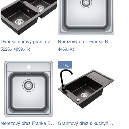
Dvoukomorový granitový dřez MEXEN MARIO…
Nerezový dřez Franke BCX 610-51 broušený
5225,-
4839,-Kč
4469,-Kč
- 1%
Nerezový dřez Franke BCX 610-42 broušený
Granitový dřez s kuchyňskou baterií…