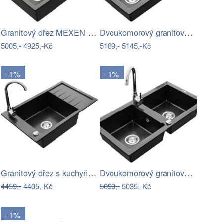
Granitový dřez MEXEN BRUNO 79,5x49,5 cm…
Dvoukomorový granitový dřez MEXEN MARIO…
5005,-
4925,-Kč
5189,-
5145,-Kč
- 1%
- 1%
Granitový dřez s kuchyňskou baterií…
Dvoukomorový granitový dřez MEXEN MARIO…
4459,-
4405,-Kč
5099,-
5035,-Kč
- 1%