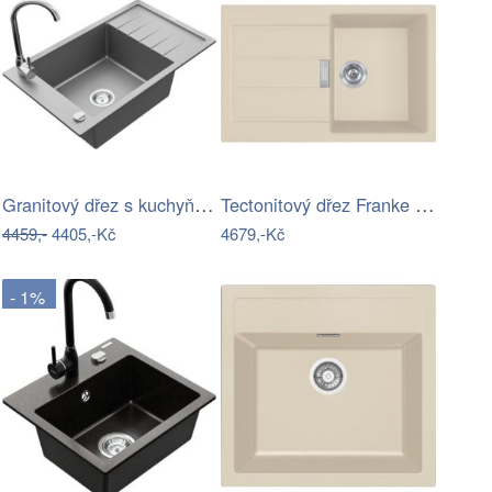
Granitový dřez s kuchyňskou baterií…
Tectonitový dřez Franke S2D 611-78…
4459,-
4405,-Kč
4679,-Kč
- 1%