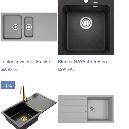
Tectonitový dřez Franke OID 651 Šedá
Blanco NAYA 45 InFino Silgranit antracit
5989,-Kč
6291,-Kč
- 1%