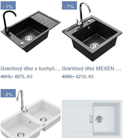
- 1%
- 7%
Granitový dřez s kuchyňskou baterií…
Granitový dřez MEXEN VITO černá perleť …
4915,-
4875,-Kč
4555,-
4219,-Kč
- 2%