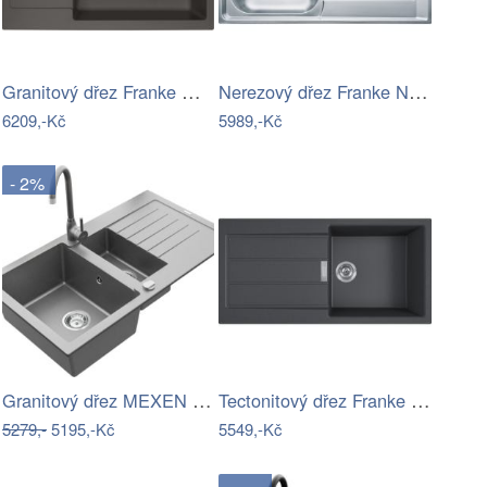
Granitový dřez Franke MRG 611-78 BB…
Nerezový dřez Franke NEX 611/2 broušený…
6209,-Kč
5989,-Kč
- 2%
Granitový dřez MEXEN MATIAS s…
Tectonitový dřez Franke S2D 611-100…
5279,-
5195,-Kč
5549,-Kč