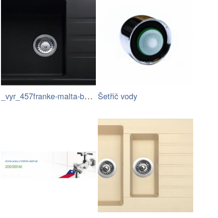
_vyr_457franke-malta-bsg-611-62.jpg
Šetřič vody