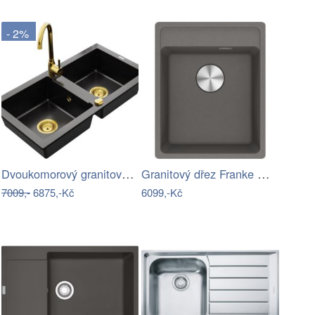
- 2%
Dvoukomorový granitový dřez MEXEN MARIO…
Granitový dřez Franke MRG 610-37 RTL…
7009,-
6875,-Kč
6099,-Kč