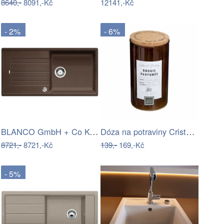
8640,-
8091,-Kč
12141,-Kč
- 2%
- 6%
BLANCO GmbH + Co KG Blanco ZIA XL 6 S…
Dóza na potraviny Cristallo – Rotho
8721,-
8721,-Kč
139,-
169,-Kč
- 5%