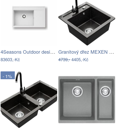
4Seasons Outdoor designové zahradní…
Granitový dřez MEXEN VITO černý +…
83603,-Kč
4739,-
4405,-Kč
- 1%