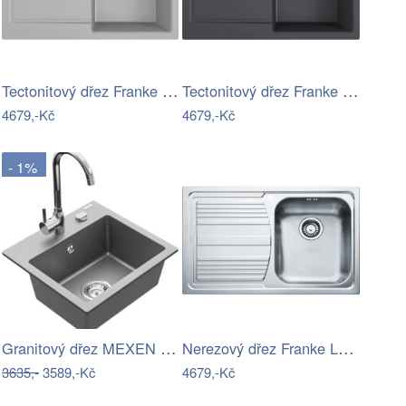
Tectonitový dřez Franke S2D 611-78 Šedá
Tectonitový dřez Franke S2D 611-78 Černá
4679,-Kč
4679,-Kč
- 1%
Granitový dřez MEXEN MILO s kuchyňskou…
Nerezový dřez Franke LLX 611/7 broušený…
3635,-
3589,-Kč
4679,-Kč