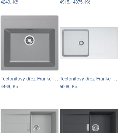
4249,-Kč
4915,-
4875,-Kč
Tectonitový dřez Franke SID 610 Šedá
Tectonitový dřez Franke OID 611 Bílá-led
4469,-Kč
5009,-Kč