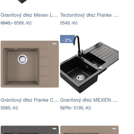
Granitový dřez Mexen Leo 90x50 cm černý…
Tectonitový dřez Franke S2D 611-100 Šedá
6645,-
6589,-Kč
5549,-Kč
- 2%
Granitový dřez Franke CNG 611-62 TL/2…
Granitový dřez MEXEN MATIAS s…
5989,-Kč
5279,-
5195,-Kč