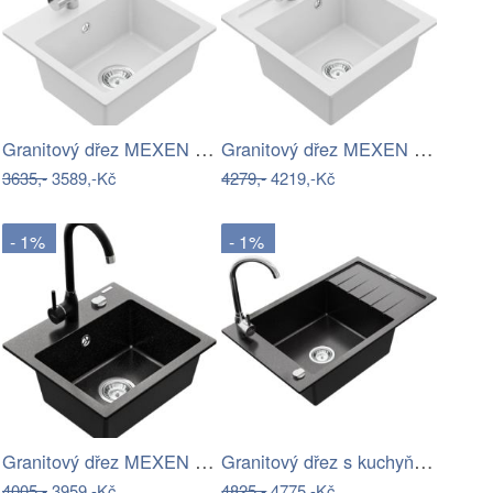
Granitový dřez MEXEN MILO s kuchyňskou…
Granitový dřez MEXEN VITO bílý +…
3635,-
3589,-Kč
4279,-
4219,-Kč
- 1%
- 1%
Granitový dřez MEXEN MILO s kuchyňskou…
Granitový dřez s kuchyňskou baterií…
4005,-
3959,-Kč
4825,-
4775,-Kč