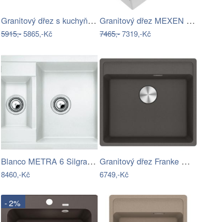
Granitový dřez s kuchyňskou baterií…
Granitový dřez MEXEN MATIAS s…
5915,-
5865,-Kč
7465,-
7319,-Kč
Blanco METRA 6 Silgranit bílá soft…
Granitový dřez Franke MRG 610-52 RTL…
8460,-Kč
6749,-Kč
- 2%