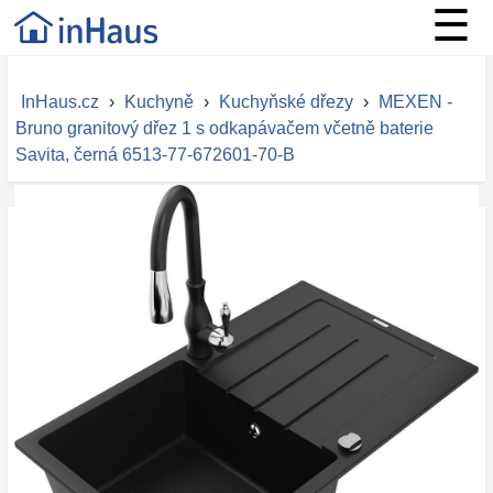
☰
InHaus.cz
›
Kuchyně
›
Kuchyňské dřezy
›
MEXEN -
Bruno granitový dřez 1 s odkapávačem včetně baterie
Savita, černá 6513-77-672601-70-B