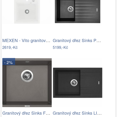
MEXEN - Vito granitový dřez 1 520x490…
Granitový dřez Sinks PERFECTO 860…
2619,-Kč
5199,-Kč
- 2%
Granitový dřez Sinks FRAME 457 Truffle
Granitový dřez Sinks LINEA 780 N…