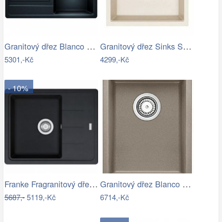
Granitový dřez Blanco LEGRA 45 S…
Granitový dřez Sinks SOLO 560 Sahara
5301,-Kč
4299,-Kč
- 10%
Franke Fragranitový dřez BFG 611-62,…
Granitový dřez Blanco SUBLINE 320-U…
5687,-
5119,-Kč
6714,-Kč