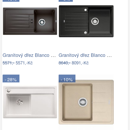
Granitový dřez Blanco FAVUM 45 S káva…
Granitový dřez Blanco ZIA 5 S antracit…
5571,-
5571,-Kč
8640,-
8091,-Kč
- 28%
- 10%