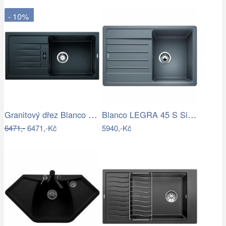
- 10%
Granitový dřez Blanco FAVUM XL 6 S…
Blanco LEGRA 45 S Silgranit aluminium…
6471,-
6471,-Kč
5940,-Kč