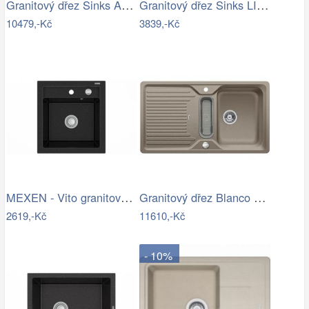
Granitový dřez Sinks AMANDA 860 DUO…
Granitový dřez Sinks LINEA 600 N…
10479,-Kč
3839,-Kč
MEXEN - Vito granitový dřez 1-miska…
Granitový dřez Blanco CLASSIC 5 S…
2619,-Kč
11610,-Kč
- 10%