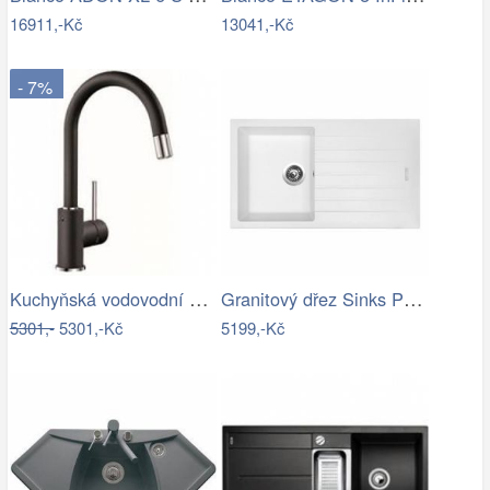
16911,-Kč
13041,-Kč
- 7%
Kuchyňská vodovodní baterie Blanco MIDA…
Granitový dřez Sinks PERFECTO 860 Milk
5301,-
5301,-Kč
5199,-Kč