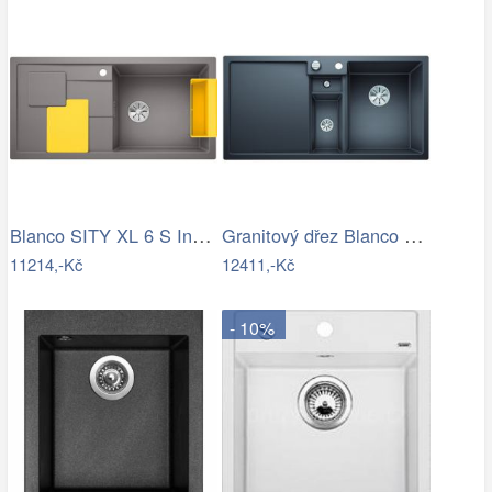
Blanco SITY XL 6 S InFino Silgranit…
Granitový dřez Blanco COLLECTIS 6 S…
11214,-Kč
12411,-Kč
- 10%