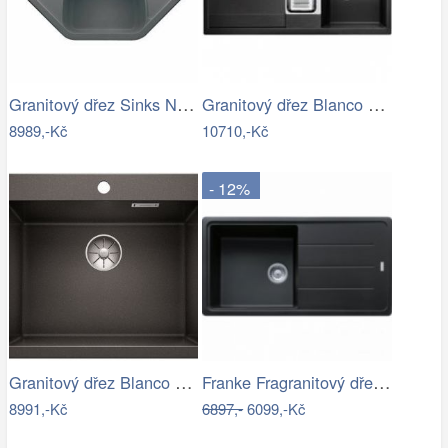
Granitový dřez Sinks NAIKY 980 Titanium
Granitový dřez Blanco METRA 6 S…
8989,-Kč
10710,-Kč
- 12%
Granitový dřez Blanco PLEON 6 InFino…
Franke Fragranitový dřez BFG 611, 97x50…
8991,-Kč
6897,-
6099,-Kč