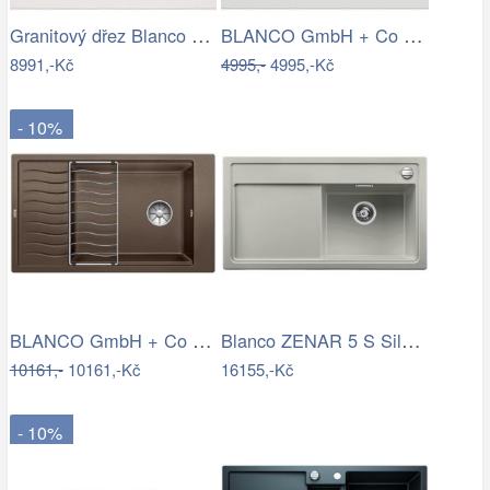
Granitový dřez Blanco PLEON 6 InFino…
BLANCO GmbH + Co KG Granitový dřez…
8991,-Kč
4995,-
4995,-Kč
- 10%
BLANCO GmbH + Co KG Granitový dřez…
Blanco ZENAR 5 S Silgranit perlově šedá…
10161,-
10161,-Kč
16155,-Kč
- 10%