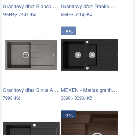
Granitový dřez Blanco ZENAR 45 S InFino…
Granitový dřez Franke BFG 611-62…
10341,-
7461,-Kč
5687,-
5119,-Kč
- 5%
Granitový dřez Sinks AMANDA 860 Truffle
MEXEN - Matias granitový dřez s malým…
7999,-Kč
3890,-
3390,-Kč
- 3%