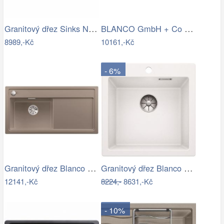
Granitový dřez Sinks NAIKY 980…
BLANCO GmbH + Co KG Granitový dřez…
8989,-Kč
10161,-Kč
- 6%
Granitový dřez Blanco ZENAR XL 6 S…
Granitový dřez Blanco PLEON 5 InFino…
12141,-Kč
8224,-
8631,-Kč
- 10%