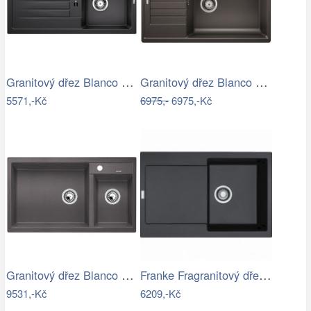
Granitový dřez Blanco FAVUM 45 S…
Granitový dřez Blanco ZIA XL 6 S…
5571,-Kč
6975,-
6975,-Kč
Granitový dřez Blanco METRA 9 šedá…
Franke Fragranitový dřez MRG 611, 78x50…
9531,-Kč
6209,-Kč