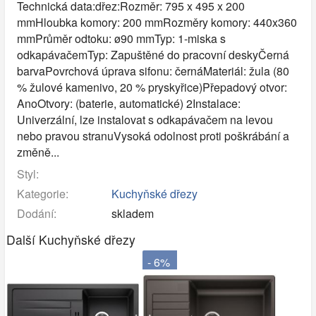
Technická data:dřez:Rozměr: 795 x 495 x 200
mmHloubka komory: 200 mmRozměry komory: 440x360
mmPrůměr odtoku: ø90 mmTyp: 1-miska s
odkapávačemTyp: Zapuštěné do pracovní deskyČerná
barvaPovrchová úprava sifonu: černáMateriál: žula (80
% žulové kamenivo, 20 % pryskyřice)Přepadový otvor:
AnoOtvory: (baterie, automatické) 2Instalace:
Univerzální, lze instalovat s odkapávačem na levou
nebo pravou stranuVysoká odolnost proti poškrábání a
změně...
Styl:
Kategorie:
Kuchyňské dřezy
Dodání:
skladem
Další Kuchyňské dřezy
- 6%