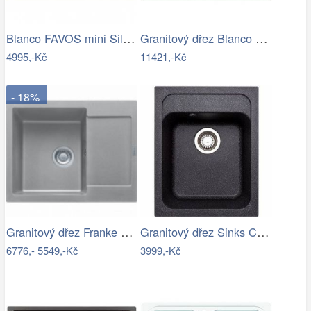
Blanco FAVOS mini Silgranit jasmín…
Granitový dřez Blanco ZENAR XL 6 S…
4995,-Kč
11421,-Kč
- 18%
Granitový dřez Franke MRG 611-62 Šedý…
Granitový dřez Sinks CLASSIC 400…
6776,-
5549,-Kč
3999,-Kč