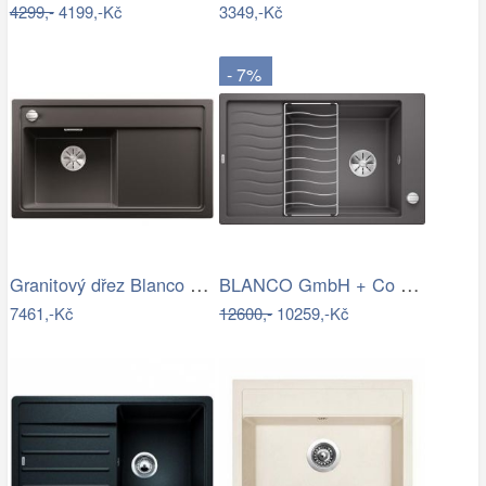
4299,-
4199,-Kč
3349,-Kč
- 7%
Granitový dřez Blanco ZENAR 45 S InFino…
BLANCO GmbH + Co KG Granitový dřez…
7461,-Kč
12600,-
10259,-Kč