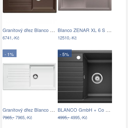
Granitový dřez Blanco ZIA 5 S káva…
Blanco ZENAR XL 6 S InFino Silgranit…
6741,-Kč
12510,-Kč
- 1%
- 5%
Granitový dřez Blanco ZIA XL 6 S bílá…
BLANCO GmbH + Co KG Granitový dřez…
7965,-
7965,-Kč
4995,-
4995,-Kč