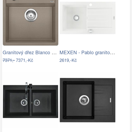
Granitový dřez Blanco DALAGO 5 tartufo…
MEXEN - Pablo granitový dřez 1 s…
7371,-
7371,-Kč
2619,-Kč