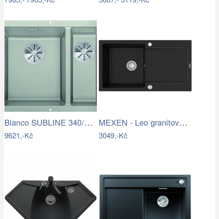
Blanco SUBLINE 340/160 U InFino…
MEXEN - Leo granitový dřez 1 s…
9621,-Kč
3049,-Kč