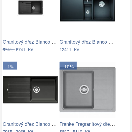
Granitový dřez Blanco SONA 45 S…
Granitový dřez Blanco COLLECTIS 6 S…
6741,-
6741,-Kč
12411,-Kč
- 1%
- 10%
Granitový dřez Blanco ZIA XL 6 S…
Franke Fragranitový dřez BFG 611-62,…
7965,-
7965,-Kč
5687,-
5119,-Kč