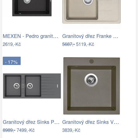
MEXEN - Pedro granitový dřez 1-miska…
Granitový dřez Franke BFG 611-62 Sahara
2619,-Kč
5687,-
5119,-Kč
- 17%
Granitový dřez Sinks PERFECTO 1160 DUO…
Granitový dřez Sinks VIVA 455 Truffle
8989,-
7499,-Kč
3839,-Kč