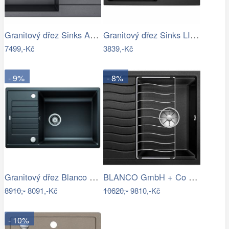
Granitový dřez Sinks AMANDA 780 Titanium
Granitový dřez Sinks LINEA 780 N…
7499,-Kč
3839,-Kč
- 9%
- 8%
Granitový dřez Blanco ZIA XL 6 S…
BLANCO GmbH + Co KG Granitový dřez…
8910,-
8091,-Kč
10620,-
9810,-Kč
- 10%