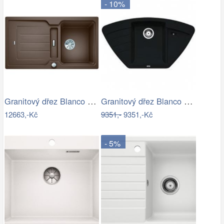
- 10%
Granitový dřez Blanco CLASSIC Neo 5 S…
Granitový dřez Blanco ZIA 9 E antracit…
12663,-Kč
9351,-
9351,-Kč
- 5%