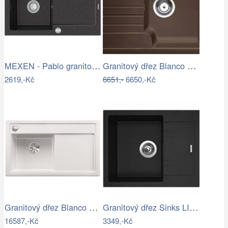
MEXEN - Pablo granitový dřez 1 s…
Granitový dřez Blanco ZIA 40 S kávová…
2619,-Kč
6651,-
6650,-Kč
Granitový dřez Blanco ZENAR 45 S-F…
Granitový dřez Sinks LINEA 600 N…
16587,-Kč
3349,-Kč