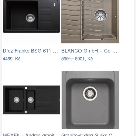
Dřez Franke BSG 611-62 onyx 114.0395.129
BLANCO GmbH + Co KG Granitový dřez…
4469,-Kč
8901,-
8901,-Kč
MEXEN - Andres granitový dřez 1.5 s…
Granitový dřez Sinks CLASSIC 400…