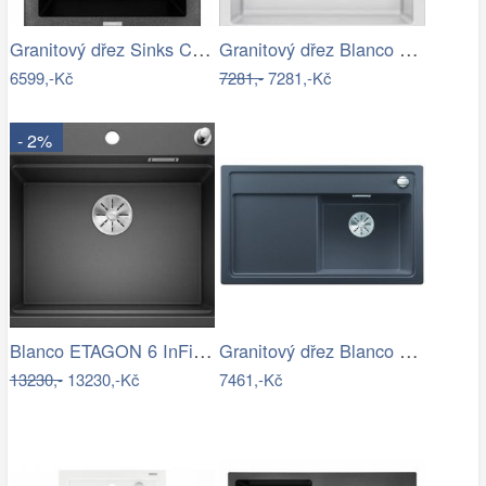
Granitový dřez Sinks CUBE 410 Metalblack
Granitový dřez Blanco DALAGO 45 bílá s…
6599,-Kč
7281,-
7281,-Kč
- 2%
Blanco ETAGON 6 InFino Silgranit…
Granitový dřez Blanco ZENAR 45 S InFino…
13230,-
13230,-Kč
7461,-Kč