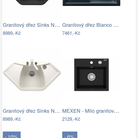
Granitový dřez Sinks NAIKY 980 Granblack
Granitový dřez Blanco ZENAR 45 S InFino…
8989,-Kč
7461,-Kč
Granitový dřez Sinks NAIKY 980 Milk
MEXEN - Milo granitový dřez 1-miska…
8989,-Kč
2129,-Kč
- 10%
- 6%