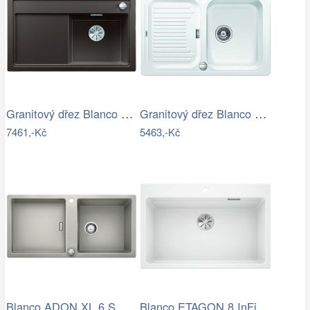
Granitový dřez Blanco ZENAR 45 S InFino…
Granitový dřez Blanco CLASSIC 45 S…
7461,-Kč
5463,-Kč
Blanco ADON XL 6 S Silgranit perlově…
Blanco ETAGON 8 InFino Silgranit bílá…