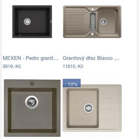
MEXEN - Pedro granitový dřez 1-miska…
Granitový dřez Blanco CLASSIC 5 S…
2619,-Kč
11610,-Kč
- 10%