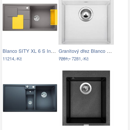
Blanco SITY XL 6 S InFino Silgranit…
Granitový dřez Blanco DALAGO 45 bílá s…
11214,-Kč
7281,-
7281,-Kč