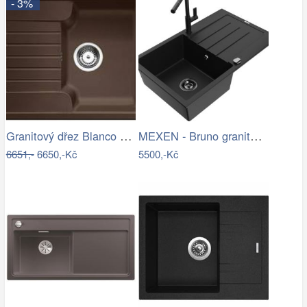
- 3%
Granitový dřez Blanco ZIA 40 S kávová…
MEXEN - Bruno granitový dřez 1 s…
6651,-
6650,-Kč
5500,-Kč