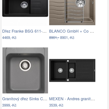
Dřez Franke BSG 611-62 onyx 114.0395.129
BLANCO GmbH + Co KG Granitový dřez…
4469,-Kč
8901,-
8901,-Kč
Granitový dřez Sinks CLASSIC 400…
MEXEN - Andres granitový dřez 1.5 s…
3999,-Kč
3539,-Kč