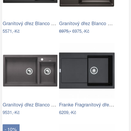
Granitový dřez Blanco FAVUM 45 S…
Granitový dřez Blanco ZIA XL 6 S…
5571,-Kč
6975,-
6975,-Kč
Granitový dřez Blanco METRA 9 šedá…
Franke Fragranitový dřez MRG 611, 78x50…
9531,-Kč
6209,-Kč
- 10%