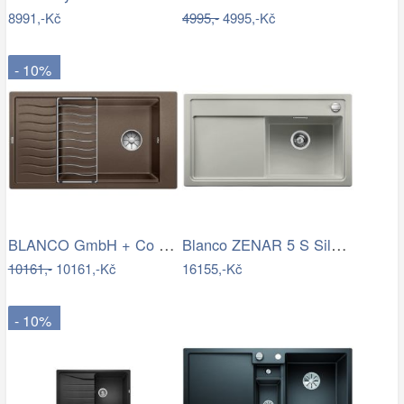
8991,-Kč
4995,-
4995,-Kč
- 10%
BLANCO GmbH + Co KG Granitový dřez…
Blanco ZENAR 5 S Silgranit perlově šedá…
10161,-
10161,-Kč
16155,-Kč
- 10%