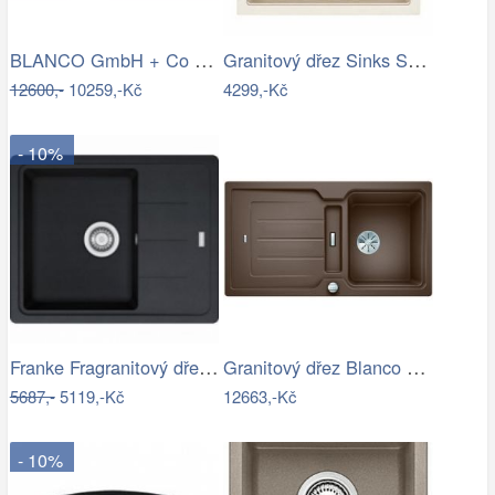
BLANCO GmbH + Co KG Granitový dřez…
Granitový dřez Sinks SOLO 560 Sahara
12600,-
10259,-Kč
4299,-Kč
- 10%
Franke Fragranitový dřez BFG 611-62,…
Granitový dřez Blanco CLASSIC Neo 5 S…
5687,-
5119,-Kč
12663,-Kč
- 10%