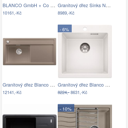
BLANCO GmbH + Co KG Granitový dřez…
Granitový dřez Sinks NAIKY 980…
10161,-Kč
8989,-Kč
- 6%
Granitový dřez Blanco ZENAR XL 6 S…
Granitový dřez Blanco PLEON 5 InFino…
12141,-Kč
8224,-
8631,-Kč
- 10%