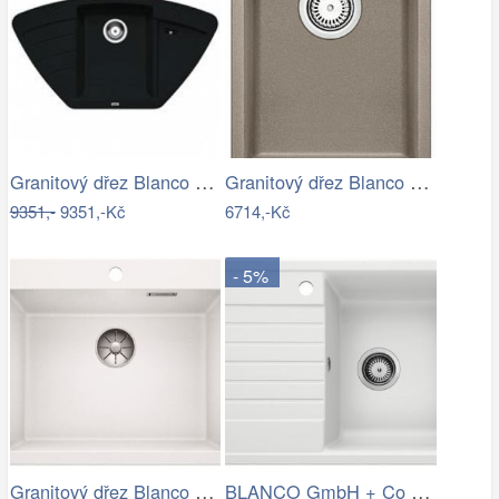
Granitový dřez Blanco ZIA 9 E antracit…
Granitový dřez Blanco SUBLINE 320-U…
9351,-
9351,-Kč
6714,-Kč
- 5%
Granitový dřez Blanco PLEON 6 InFino…
BLANCO GmbH + Co KG Granitový dřez…