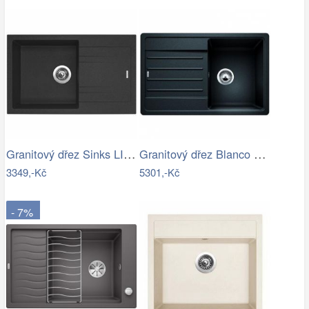
Granitový dřez Sinks LINEA 780 N…
Granitový dřez Blanco LEGRA 45 S…
3349,-Kč
5301,-Kč
- 7%