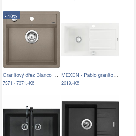
- 10%
Granitový dřez Blanco DALAGO 5 tartufo…
MEXEN - Pablo granitový dřez 1 s…
7371,-
7371,-Kč
2619,-Kč