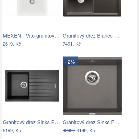
MEXEN - Vito granitový dřez 1 520x490…
Granitový dřez Blanco ZENAR 45 S InFino…
2619,-Kč
7461,-Kč
- 2%
Granitový dřez Sinks PERFECTO 860…
Granitový dřez Sinks FRAME 457 Truffle
5199,-Kč
4299,-
4199,-Kč