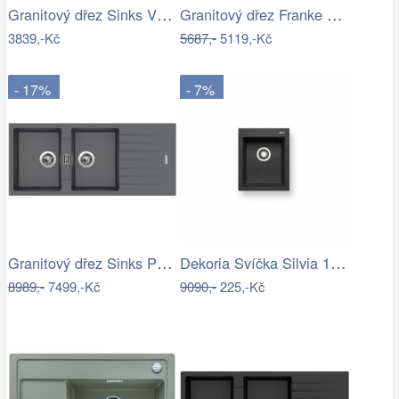
Granitový dřez Sinks VIVA 455 Truffle
Granitový dřez Franke BFG 611-62 Sahara
3839,-Kč
5687,-
5119,-Kč
- 17%
- 7%
Granitový dřez Sinks PERFECTO 1160 DUO…
Dekoria Svíčka Silvia 10cm light grey,…
8989,-
7499,-Kč
9090,-
225,-Kč