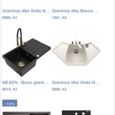
Granitový dřez Sinks NAIKY 980 Granblack
Granitový dřez Blanco ZENAR 45 S InFino…
8989,-Kč
7461,-Kč
MEXEN - Bruno granitový dřez s…
Granitový dřez Sinks NAIKY 980 Milk
6619,-Kč
8989,-Kč
- 10%