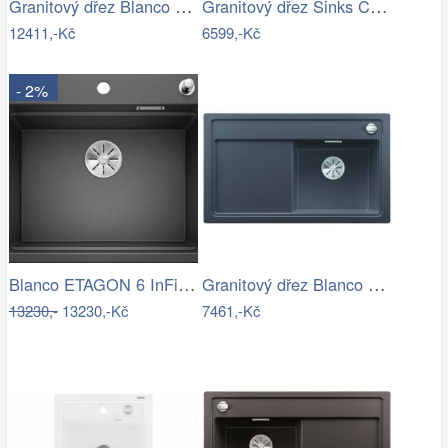
Granitový dřez Blanco COLLECTIS 6 S…
Granitový dřez Sinks CUBE 410 Metalblack
12411,-Kč
6599,-Kč
- 2%
Blanco ETAGON 6 InFino Silgranit…
Granitový dřez Blanco ZENAR 45 S InFino…
13230,-
13230,-Kč
7461,-Kč