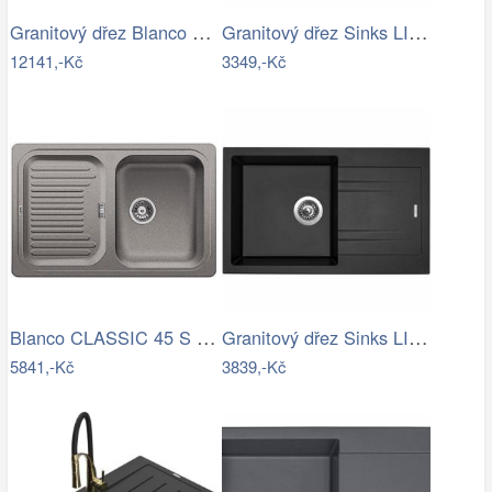
Granitový dřez Blanco ZENAR XL 6 S…
Granitový dřez Sinks LINEA 600 N…
12141,-Kč
3349,-Kč
Blanco CLASSIC 45 S Silgranit aluminium…
Granitový dřez Sinks LINEA 780 N…
5841,-Kč
3839,-Kč