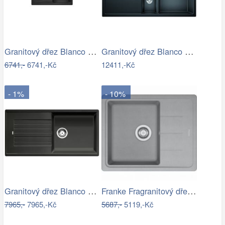
Granitový dřez Blanco SONA 45 S…
Granitový dřez Blanco COLLECTIS 6 S…
6741,-
6741,-Kč
12411,-Kč
- 1%
- 10%
Granitový dřez Blanco ZIA XL 6 S…
Franke Fragranitový dřez BFG 611-62,…
7965,-
7965,-Kč
5687,-
5119,-Kč