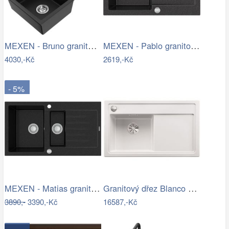
MEXEN - Bruno granitový dřez 1 s…
MEXEN - Pablo granitový dřez 1 s…
4030,-Kč
2619,-Kč
- 5%
MEXEN - Matias granitový dřez s malým…
Granitový dřez Blanco ZENAR 45 S-F…
3890,-
3390,-Kč
16587,-Kč