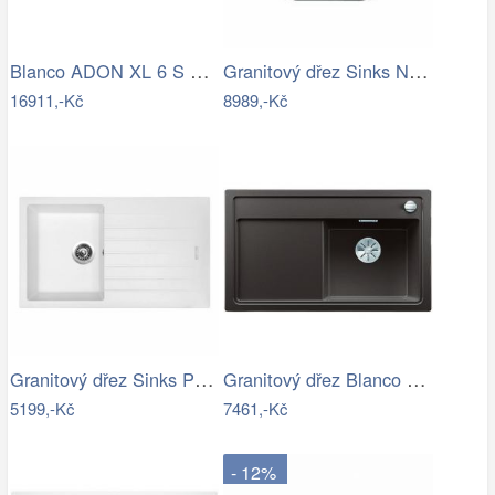
Blanco ADON XL 6 S Silgranit perlově…
Granitový dřez Sinks NAIKY 980 Titanium
16911,-Kč
8989,-Kč
Granitový dřez Sinks PERFECTO 860 Milk
Granitový dřez Blanco ZENAR 45 S InFino…
5199,-Kč
7461,-Kč
- 12%