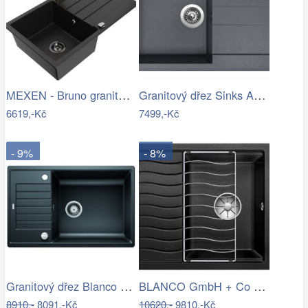
MEXEN - Bruno granitový dřez s…
Granitový dřez Sinks AMANDA 780 Titanium
6619,-Kč
7499,-Kč
- 9%
- 8%
Granitový dřez Blanco ZIA XL 6 S…
BLANCO GmbH + Co KG Granitový dřez…
8910,-
8091,-Kč
10620,-
9810,-Kč