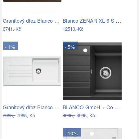
Granitový dřez Blanco ZIA 5 S káva…
Blanco ZENAR XL 6 S InFino Silgranit…
6741,-Kč
12510,-Kč
- 1%
- 5%
Granitový dřez Blanco ZIA XL 6 S bílá…
BLANCO GmbH + Co KG Granitový dřez…
7965,-
7965,-Kč
4995,-
4995,-Kč
- 10%