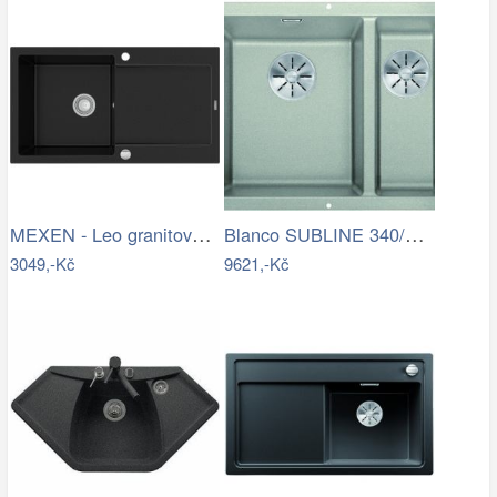
MEXEN - Leo granitový dřez 1 s…
Blanco SUBLINE 340/160 U InFino…
3049,-Kč
9621,-Kč