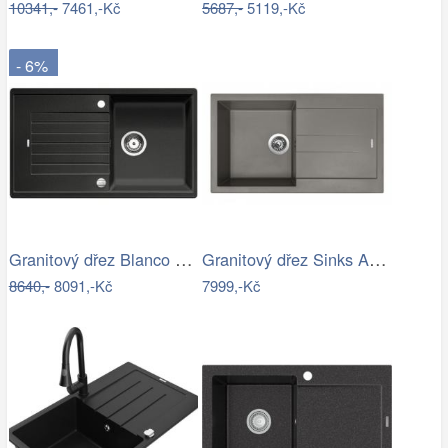
10341,-
7461,-Kč
5687,-
5119,-Kč
- 6%
Granitový dřez Blanco ZIA 5 S antracit…
Granitový dřez Sinks AMANDA 860 Truffle
8640,-
8091,-Kč
7999,-Kč