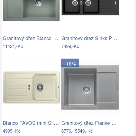
Granitový dřez Blanco ZENAR XL 6 S…
Granitový dřez Sinks PERFECTO 1160 DUO…
11421,-Kč
7499,-Kč
- 18%
Blanco FAVOS mini Silgranit jasmín…
Granitový dřez Franke MRG 611-62 Šedý…
4995,-Kč
6776,-
5549,-Kč