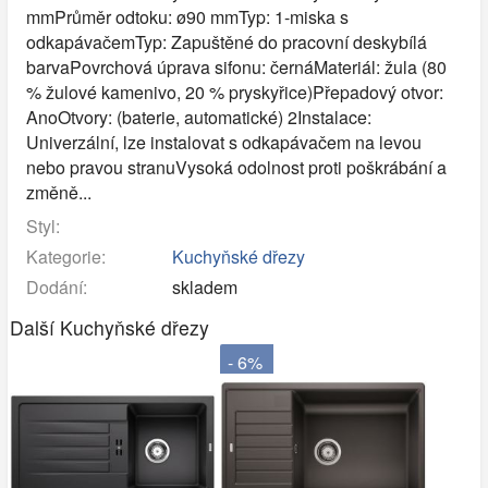
mmPrůměr odtoku: ø90 mmTyp: 1-miska s
odkapávačemTyp: Zapuštěné do pracovní deskybílá
barvaPovrchová úprava sifonu: černáMateriál: žula (80
% žulové kamenivo, 20 % pryskyřice)Přepadový otvor:
AnoOtvory: (baterie, automatické) 2Instalace:
Univerzální, lze instalovat s odkapávačem na levou
nebo pravou stranuVysoká odolnost proti poškrábání a
změně...
Styl:
Kategorie:
Kuchyňské dřezy
Dodání:
skladem
Další Kuchyňské dřezy
- 6%