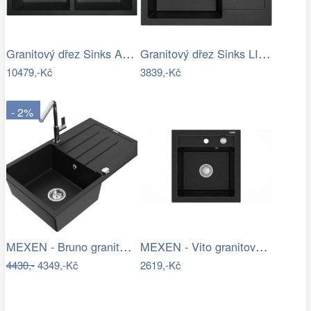
Granitový dřez Sinks AMANDA 860 DUO…
Granitový dřez Sinks LINEA 600 N…
10479,-Kč
3839,-Kč
- 2%
MEXEN - Bruno granitový dřez 1 s…
MEXEN - Vito granitový dřez 1-miska…
4430,-
4349,-Kč
2619,-Kč