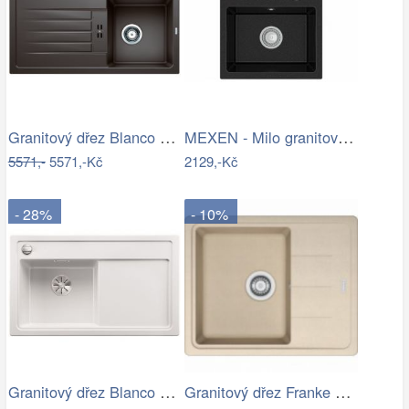
Granitový dřez Blanco FAVUM 45 S káva…
MEXEN - Milo granitový dřez 1-miska…
5571,-
5571,-Kč
2129,-Kč
- 28%
- 10%
Granitový dřez Blanco ZENAR 45 S InFino…
Granitový dřez Franke BFG 611-62…