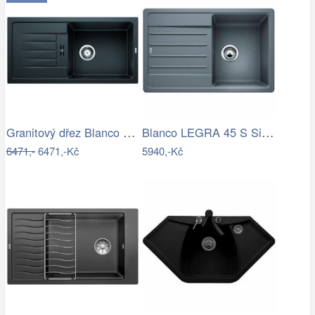
Granitový dřez Blanco FAVUM XL 6 S…
Blanco LEGRA 45 S Silgranit aluminium…
6471,-
6471,-Kč
5940,-Kč